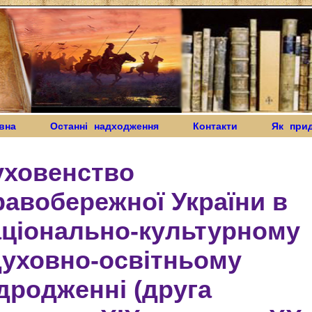
вна
Останні надходження
Контакти
Як при
уховенство
авобережної України в
аціонально-культурному
духовно-освітньому
дродженні (друга