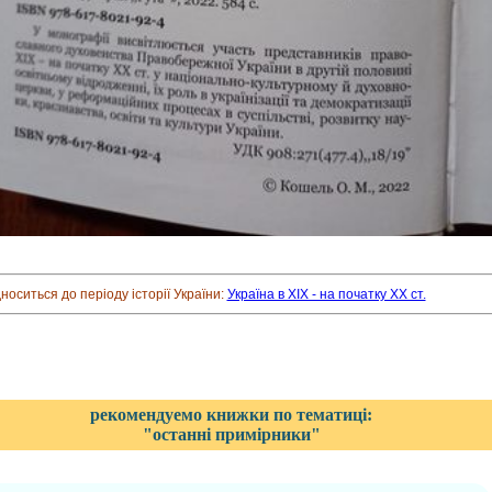
дноситься до періоду історії України:
Україна в XIX - на початку XX ст.
рекомендуемо книжки по тематиці:
"останні примірники"