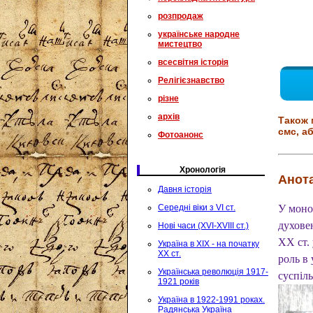
розпродаж
українське народне
мистецтво
всесвітня історія
Релігієзнавство
різне
архів
Також 
смс, аб
Фотоанонс
Хронологія
Анота
Давня історія
Середні віки з VI ст.
У моно
духове
Нові часи (XVI-XVIII ст.)
ХХ ст.
Україна в XIX - на початку
XX ст.
роль в 
Українська революція 1917-
суспіль
1921 років
Україна в 1922-1991 роках.
Радянська Україна