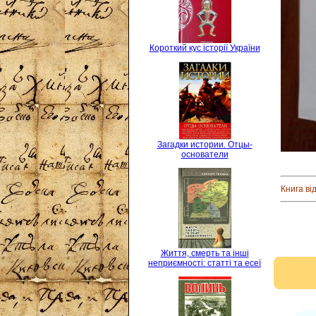
Короткий кус історії України
Загадки истории. Отцы-
основатели
Книга ві
Життя, смерть та інші
неприємності: статті та есеї