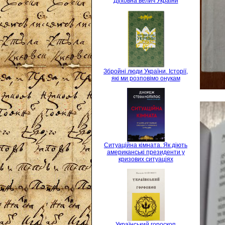
Духовна велич України
Збройні люди України. Історії,
які ми розповімо онукам
Ситуаційна кімната. Як діють
американські президенти у
кризових ситуаціях
Український гороскоп