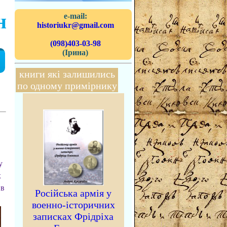
н
e-mail:
historiukr@gmail.com
(098)403-03-98
(Ірина)
книги які залишились
по одному примірнику
у
х
 в
Російська армія у
военно-історичних
записках Фрідріха