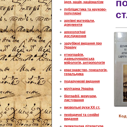
по
ідея, нація, націоналізм
публіцистика та науково-
ст
популярні
архівні матеріали,
документи
археологічні
дослідження
зарубіжні видання про
Україну
етнографія,
давньоукраїнська
міфологія, антропологія
краєзнавство, генеалогія,
геральдика
подарункові видання
мілітарна Україна
біографії, мемуари,
листування
визвольні рухи XX ст.
періодичні та серійні
Код
видання
перекладна література