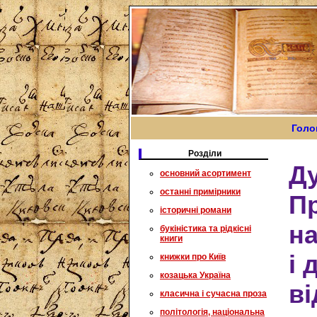
Голо
Розділи
Д
основний асортимент
останні примірники
Пр
історичні романи
н
букіністика та рідкісні
книги
і 
книжки про Київ
козацька Україна
ві
класична і сучасна проза
політологія, національна