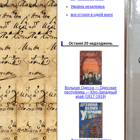
Україна незалежна
вся історія в одній книзі
Останні 20 надходжень
Вольная Одесса — Одесская
республика — Юго-Западный
край (1917-1919)