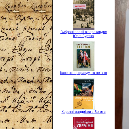
Вибрані поезії в перекладах
Юрія Буряка
Кажи жінці правду, та не всю
Короткі мандрівки з Боготи