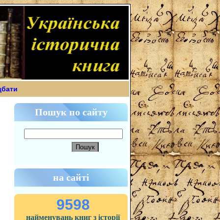
дбати
Пошук по сайту
на сайті
9598
найменувань книг з історії