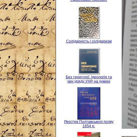
Солідарність і солідаризм
Без території. Ідеологія та
чин уряду УНР на чужині
Реєстри Полтавського полку
1654 р.