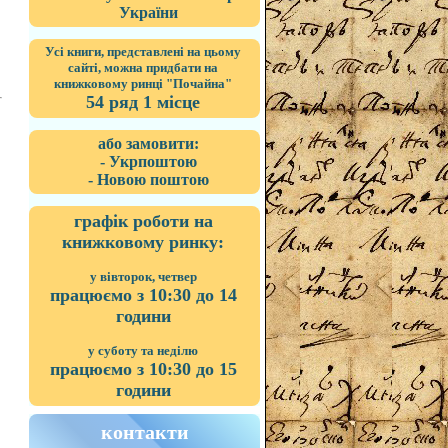
України
Усі книги, представлені на цьому
сайті, можна придбати на
книжковому ринці "Почайна"
54 ряд 1 місце
або замовити:
- Укрпоштою
- Новою поштою
графік роботи на
книжковому ринку:
у вівторок, четвер
працюємо з 10:30 до 14
години
у суботу та неділю
працюємо з 10:30 до 15
години
контакти