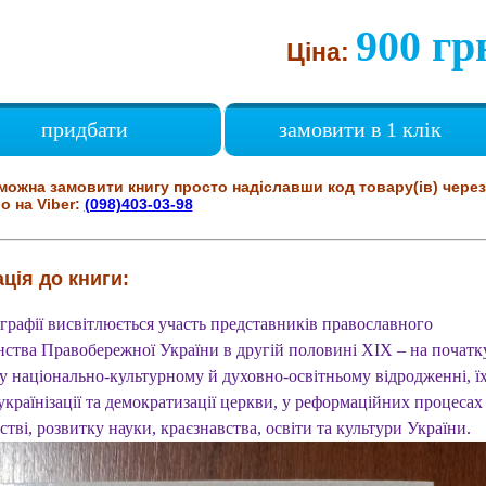
900 гр
Ціна:
придбати
замовити в 1 клік
можна замовити книгу просто надіславши код товару(ів) через
о на Viber:
(098)403-03-98
ція до книги:
графії висвітлюється участь представників православного
нства Правобережної України в другій половині XIX – на початк
 у національно-культурному й духовно-освітньому відродженні, ї
українізації та демократизації церкви, у реформаційних процесах
стві, розвитку науки, краєзнавства, освіти та культури України.