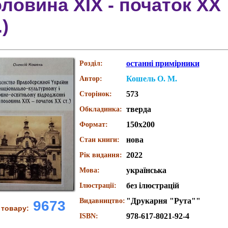
ловина XIX - початок XX
.)
останні примірники
Розділ:
Кошель О. М.
Автор:
573
Сторінок:
тверда
Обкладинка:
150x200
Формат:
нова
Стан книги:
2022
Рік видання:
українська
Мова:
без ілюстрацій
Ілюстрації:
"Друкарня "Рута""
Видавництво:
9673
 товару:
978-617-8021-92-4
ISBN: