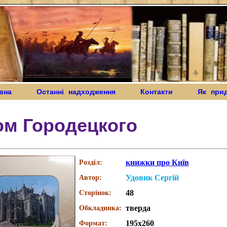
вна
Останні надходження
Контакти
Як при
ом Городецкого
книжки про Київ
Розділ:
Удовик Сергій
Автор:
48
Сторінок:
тверда
Обкладинка:
195x260
Формат: