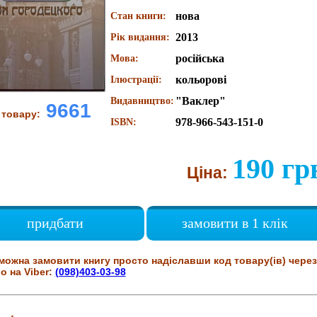
нова
Стан книги:
2013
Рік видання:
російська
Мова:
кольорові
Ілюстрації:
"Ваклер"
Видавництво:
9661
 товару:
978-966-543-151-0
ISBN:
190 гр
Ціна:
придбати
замовити в 1 клік
можна замовити книгу просто надіславши код товару(ів) через
о на Viber:
(098)403-03-98