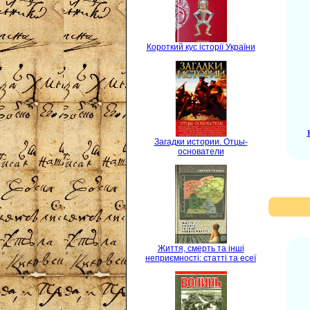
Короткий кус історії України
Загадки истории. Отцы-
основатели
Життя, смерть та інші
неприємності: статті та есеї