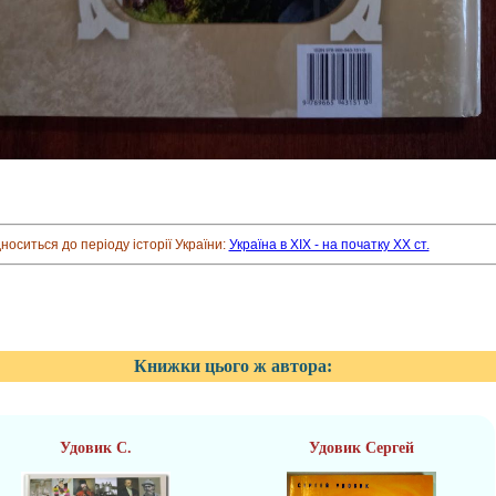
дноситься до періоду історії України:
Україна в XIX - на початку XX ст.
Книжки цього ж автора:
Удовик С.
Удовик Сергей