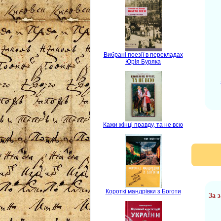
Вибрані поезії в перекладах
Юрія Буряка
Кажи жінці правду, та не всю
Короткі мандрівки з Боготи
За 