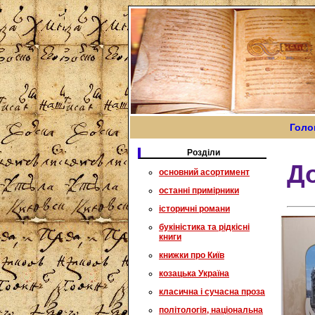
Голо
Розділи
Д
основний асортимент
останні примірники
історичні романи
букіністика та рідкісні
книги
книжки про Київ
козацька Україна
класична і сучасна проза
політологія, національна