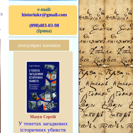
e-mail:
из
historiukr@gmail.com
о
(098)403-03-98
.
(Ірина)
популярні книжки
Махун Сергій
У тенетах загадкових
історичних убивств