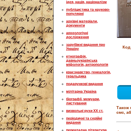
ідея, нація, націоналізм
публіцистика та науково-
популярні
архівні матеріали,
документи
археологічні
дослідження
зарубіжні видання про
Код
Україну
етнографія,
давньоукраїнська
міфологія, антропологія
краєзнавство, генеалогія,
геральдика
подарункові видання
мілітарна Україна
біографії, мемуари,
листування
Також 
визвольні рухи XX ст.
смс, аб
періодичні та серійні
видання
перекладна література