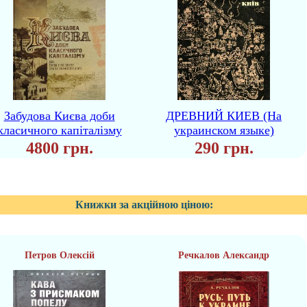
Забудова Києва доби
ДРЕВНИЙ КИЕВ (На
класичного капіталізму
украинском языке)
4800 грн.
290 грн.
Книжки за акційною ціною:
Петров Олексій
Речкалов Александр