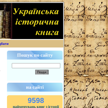
дбати
Пошук по сайту
на сайті
9598
найменувань книг з історії