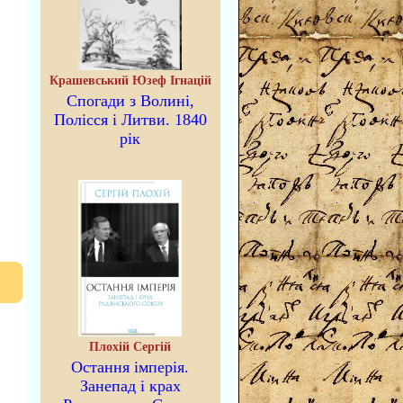
Крашевський Юзеф Ігнацій
Спогади з Волині,
Полісся і Литви. 1840
рік
Плохій Сергій
Остання імперія.
Занепад і крах