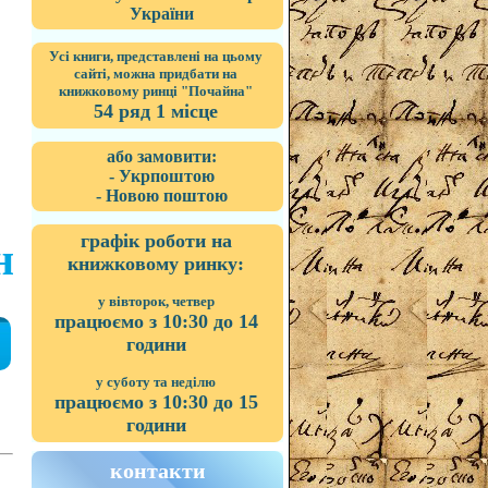
України
Усі книги, представлені на цьому
сайті, можна придбати на
книжковому ринці "Почайна"
54 ряд 1 місце
або замовити:
- Укрпоштою
- Новою поштою
графік роботи на
н
книжковому ринку:
у вівторок, четвер
працюємо з 10:30 до 14
години
у суботу та неділю
працюємо з 10:30 до 15
години
контакти