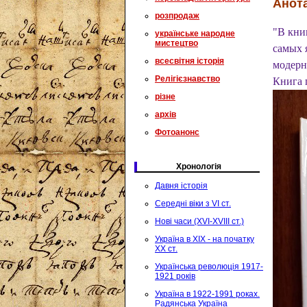
Анота
розпродаж
"В кни
українське народне
мистецтво
самых 
всесвітня історія
модерн
Релігієзнавство
Книга 
різне
архів
Фотоанонс
Хронологія
Давня історія
Середні віки з VI ст.
Нові часи (XVI-XVIII ст.)
Україна в XIX - на початку
XX ст.
Українська революція 1917-
1921 років
Україна в 1922-1991 роках.
Радянська Україна