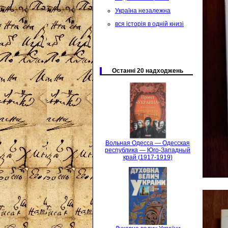
Україна незалежна
вся історія в одній книзі
Останні 20 надходжень
Вольная Одесса — Одесская
республика — Юго-Западный
край (1917-1919)