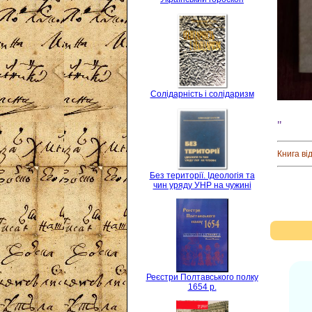
Солідарність і солідаризм
"
Книга ві
Без території. Ідеологія та
чин уряду УНР на чужині
Реєстри Полтавського полку
1654 р.