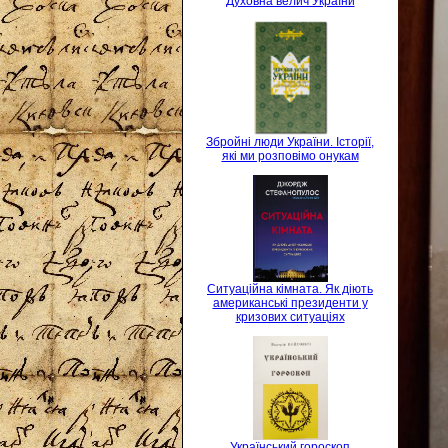
Духовна велич України
Збройні люди України. Історії,
які ми розповімо онукам
Ситуаційна кімната. Як діють
американські президенти у
кризових ситуаціях
Український гороскоп