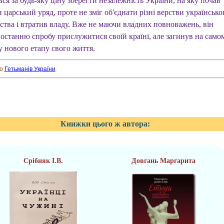
ся за будь-яку ціну зберегти незалежність України, на яку почав
и царський уряд, проте не зміг об'єднати різні верстви українсько
ьства і втратив владу. Вже не маючи владних повноважень, він
 останню спробу прислужитися своїй країні, але загинув на само
у нового етапу свого життя.
ро
Гетьманів України
Книжки цього ж автора:
Срібняк І.В.
Довгань Маргарита