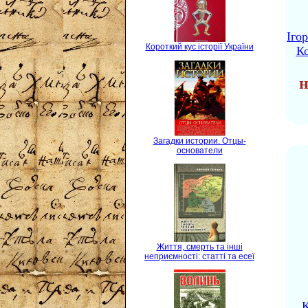
Іго
Короткий кус історії України
Ко
н
Загадки истории. Отцы-
основатели
Життя, смерть та інші
неприємності: статті та есеї
К