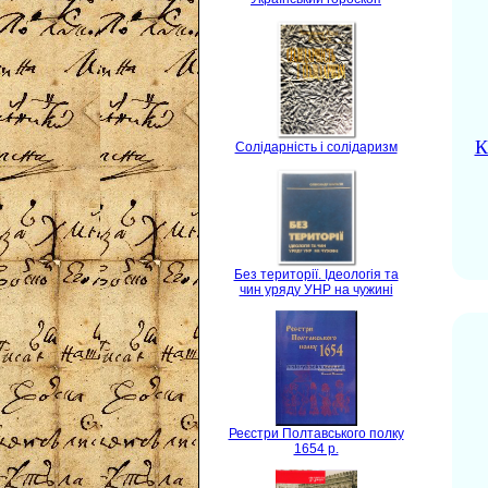
К
Солідарність і солідаризм
Без території. Ідеологія та
чин уряду УНР на чужині
Реєстри Полтавського полку
1654 р.