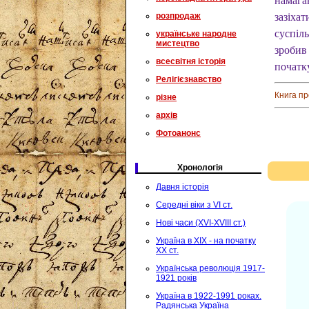
намагав
розпродаж
зазіхат
суспіл
українське народне
мистецтво
зробив
всесвітня історія
початк
Релігієзнавство
Книга п
різне
архів
Фотоанонс
Хронологія
Давня історія
Середні віки з VI ст.
Нові часи (XVI-XVIII ст.)
Україна в XIX - на початку
XX ст.
Українська революція 1917-
1921 років
Україна в 1922-1991 роках.
Радянська Україна