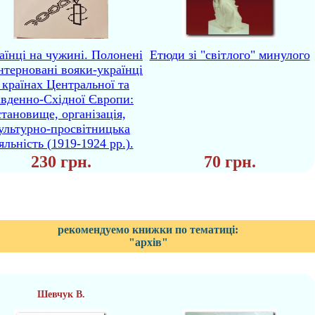
аїнці на чужині. Полонені
Етюди зі "світлого" минулого
інтерновані вояки-українці
 країнах Центральної та
івденно-Східної Європи:
становище, організація,
ультурно-просвітницька
яльність (1919-1924 рр.).
230 грн.
70 грн.
рекомендуемо книжки по тематиці:
"архів"
Шевчук В.