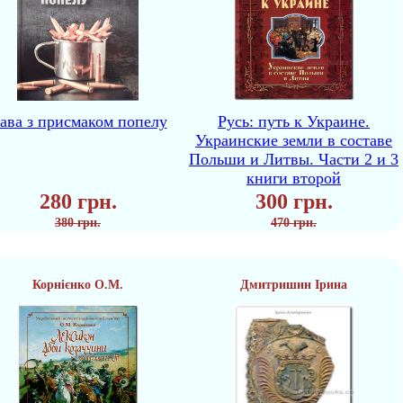
ава з присмаком попелу
Русь: путь к Украине.
Украинские земли в составе
Польши и Литвы. Части 2 и 3
книги второй
280 грн.
300 грн.
380 грн.
470 грн.
Корнієнко О.М.
Дмитришин Ірина