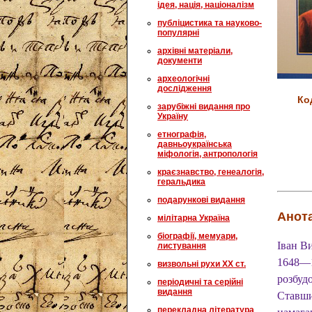
ідея, нація, націоналізм
публіцистика та науково-
популярні
архівні матеріали,
документи
археологічні
дослідження
Ко
зарубіжні видання про
Україну
етнографія,
давньоукраїнська
міфологія, антропологія
краєзнавство, генеалогія,
геральдика
подарункові видання
Анота
мілітарна Україна
біографії, мемуари,
Іван В
листування
1648—1
визвольні рухи XX ст.
розбудо
періодичні та серійні
видання
Ставши
перекладна література