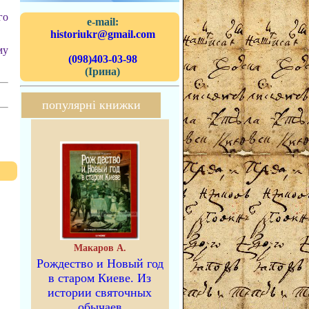
го
e-mail:
historiukr@gmail.com
му
(098)403-03-98
(Ірина)
популярні книжки
Макаров А.
Рождество и Новый год
в старом Киеве. Из
истории святочных
обычаев