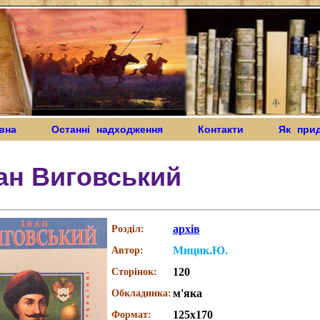
вна
Останні надходження
Контакти
Як при
ан Виговський
архів
Розділ:
Мицик.Ю.
Автор:
120
Сторінок:
м'яка
Обкладинка:
125х170
Формат: