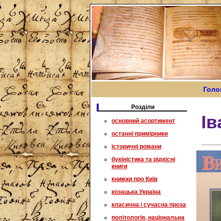
Голо
Розділи
Ів
основний асортимент
останні примірники
історичні романи
букіністика та рідкісні
книги
книжки про Київ
козацька Україна
класична і сучасна проза
політологія, національна