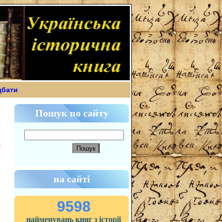
дбати
Пошук по сайту
на сайті
9598
найменувань книг з історії