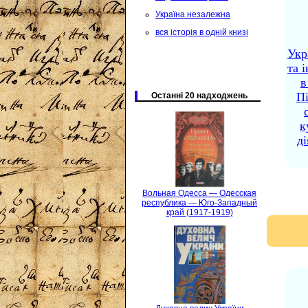
Україна незалежна
вся історія в одній книзі
Укр
та 
в
П
Останні 20 надходжень
к
ді
Вольная Одесса — Одесская
республика — Юго-Западный
край (1917-1919)