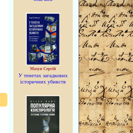
Махун Сергій
У тенетах загадкових
історичних убивств