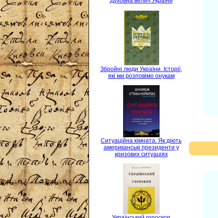
Духовна велич України
Збройні люди України. Історії,
які ми розповімо онукам
Ситуаційна кімната. Як діють
американські президенти у
кризових ситуаціях
Український гороскоп