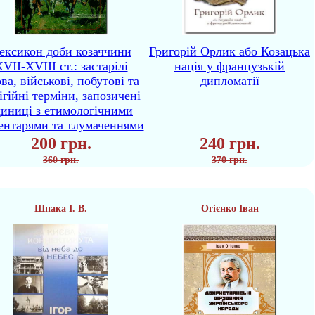
ексикон доби козаччини
Григорій Орлик або Козацька
VII-XVIII ст.: застарілі
нація у французькій
ва, військові, побутові та
дипломатії
ігійні терміни, запозичені
диниці з етимологічними
ентарями та тлумаченнями
200 грн.
240 грн.
360 грн.
370 грн.
Шпака І. В.
Огієнко Іван