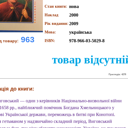
нова
Стан книги:
2000
Наклад
2009
Рік видання:
українська
Мова:
963
978-966-03-5029-8
д товару:
ISBN:
товар відсутні
Преглядів: 4278
ція до книги:
иговський — один з керівників Національно-визвольної війни
658 pp., найближчий помічник Богдана Хмельницького у
ві Української держави, переможець в битві при Конотопі.
 гетьманом у надзвичайно складний період, Виговський