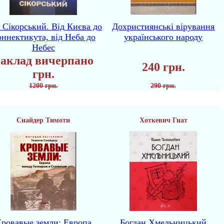
р Сікорський. Від Києва до
Дохристиянські вірування
ннектикута, від Неба до
українського народу
Небес
аклад вичерпано
240 грн.
грн.
1200 грн.
290 грн.
Снайдер Тимоти
Хоткевич Гнат
ровавые земли: Европа
Богдан Хмельницький