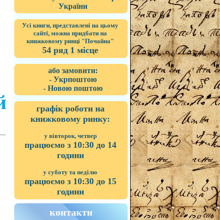
України
Усі книги, представлені на цьому
сайті, можна придбати на
книжковому ринці "Почайна"
54 ряд 1 місце
або замовити:
- Укрпоштою
- Новою поштою
й
графік роботи на
книжковому ринку:
у вівторок, четвер
працюємо з 10:30 до 14
години
у суботу та неділю
працюємо з 10:30 до 15
години
контакти