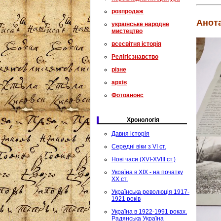
розпродаж
Анота
українське народне
мистецтво
всесвітня історія
Релігієзнавство
різне
архів
Фотоанонс
Хронологія
Давня історія
Середні віки з VI ст.
Нові часи (XVI-XVIII ст.)
Україна в XIX - на початку
XX ст.
Українська революція 1917-
1921 років
Україна в 1922-1991 роках.
Радянська Україна