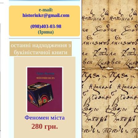
e-mail:
historiukr@gmail.com
(098)403-03-98
(Ірина)
останні надходження з
букіністичної книги
Феномен міста
280 грн.