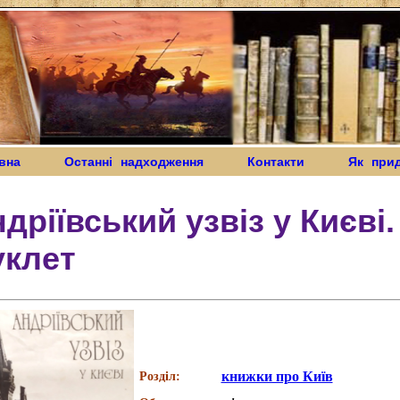
вна
Останні надходження
Контакти
Як при
дріївський узвіз у Києві.
уклет
книжки про Київ
Розділ: