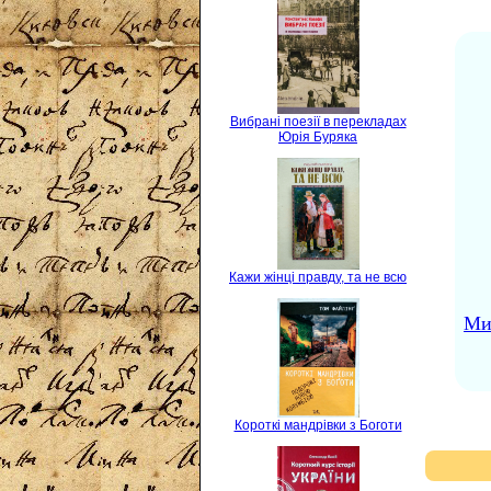
Вибрані поезії в перекладах
Юрія Буряка
Кажи жінці правду, та не всю
Ми
Короткі мандрівки з Боготи