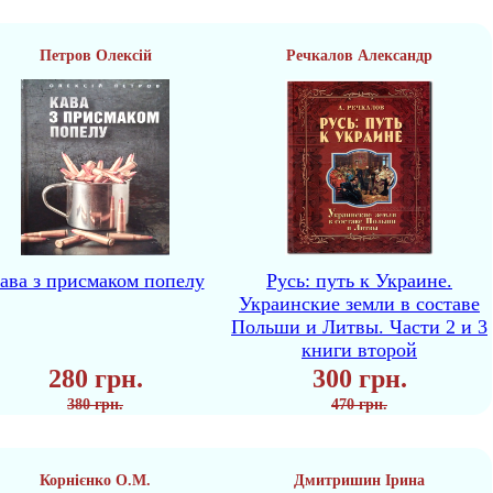
Петров Олексій
Речкалов Александр
ава з присмаком попелу
Русь: путь к Украине.
Украинские земли в составе
Польши и Литвы. Части 2 и 3
книги второй
280 грн.
300 грн.
380 грн.
470 грн.
Корнієнко О.М.
Дмитришин Ірина