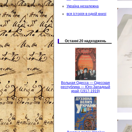
Україна незалежна
вся історія в одній книзі
Останні 20 надходжень
Вольная Одесса — Одесская
республика — Юго-Западный
край (1917-1919)