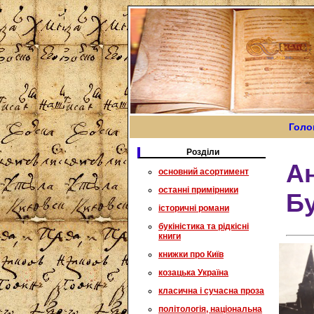
Голо
Розділи
Ан
основний асортимент
останні примірники
Б
історичні романи
букіністика та рідкісні
книги
книжки про Київ
козацька Україна
класична і сучасна проза
політологія, національна