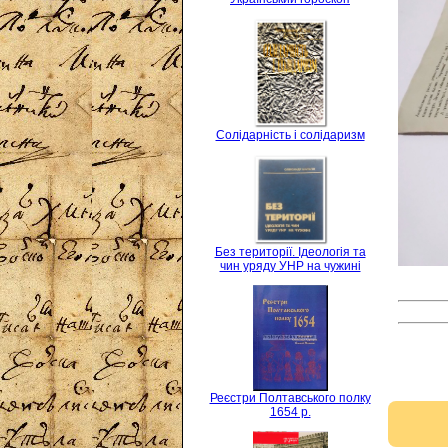
Солідарність і солідаризм
Без території. Ідеологія та
чин уряду УНР на чужині
Реєстри Полтавського полку
1654 р.