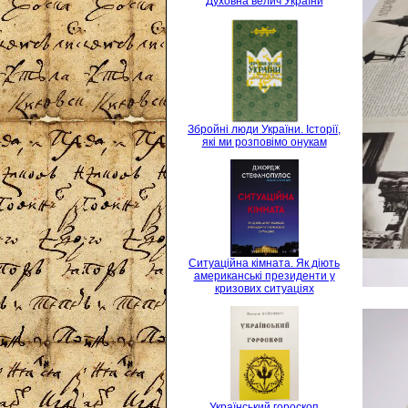
Духовна велич України
Збройні люди України. Історії,
які ми розповімо онукам
Ситуаційна кімната. Як діють
американські президенти у
кризових ситуаціях
Український гороскоп