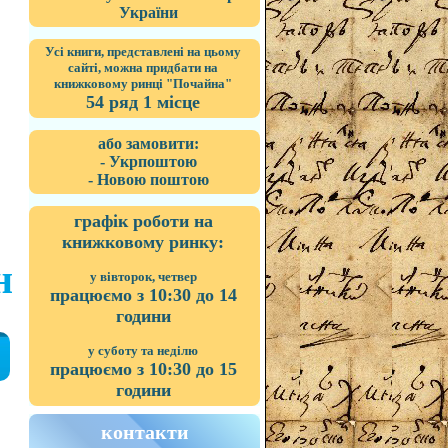
України
Усі книги, представлені на цьому
сайті, можна придбати на
книжковому ринці "Почайна"
54 ряд 1 місце
або замовити:
- Укрпоштою
- Новою поштою
графік роботи на
книжковому ринку:
н
у вівторок, четвер
працюємо з 10:30 до 14
години
у суботу та неділю
працюємо з 10:30 до 15
години
контакти