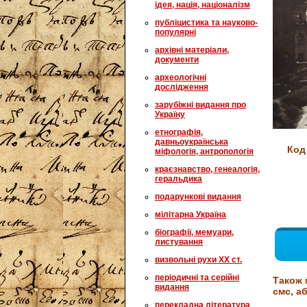
ідея, нація, націоналізм
публіцистика та науково-
популярні
архівні матеріали,
документи
археологічні
дослідження
зарубіжні видання про
Україну
етнографія,
давньоукраїнська
Код
міфологія, антропологія
краєзнавство, генеалогія,
геральдика
подарункові видання
мілітарна Україна
біографії, мемуари,
листування
визвольні рухи XX ст.
періодичні та серійні
Також 
видання
смс, аб
перекладна література