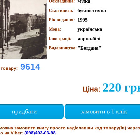
м'яка
Обкладинка:
букіністична
Стан книги:
1995
Рік видання:
українська
Мова:
чорно-білі
Ілюстрації:
"Богдана"
Видавництво:
9614
 товару:
220 гр
Ціна:
придбати
замовити в 1 клік
можна замовити книгу просто надіславши код товару(ів) через
о на Viber:
(098)403-03-98