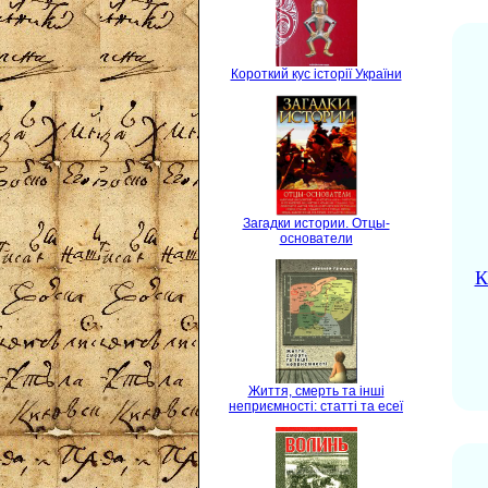
Короткий кус історії України
Загадки истории. Отцы-
основатели
К
Життя, смерть та інші
неприємності: статті та есеї