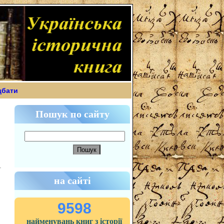
дбати
Пошук по сайту
на сайті
9598
найменувань книг з історії