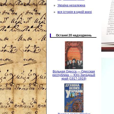
Україна незалежна
вся історія в одній книзі
Останні 20 надходжень
Вольная Одесса — Одесская
республика — Юго-Западный
край (1917-1919)