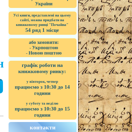
України
Усі книги, представлені на цьому
сайті, можна придбати на
книжковому ринці "Почайна"
54 ряд 1 місце
або замовити:
- Укрпоштою
- Новою поштою
н
графік роботи на
книжковому ринку:
у вівторок, четвер
працюємо з 10:30 до 14
години
у суботу та неділю
працюємо з 10:30 до 15
години
контакти