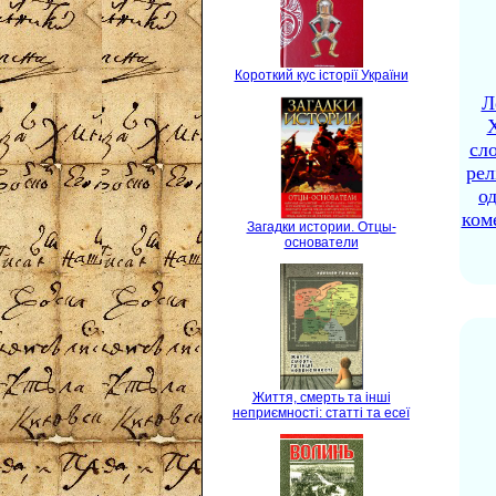
Короткий кус історії України
Л
X
сло
рел
о
ком
Загадки истории. Отцы-
основатели
Життя, смерть та інші
неприємності: статті та есеї