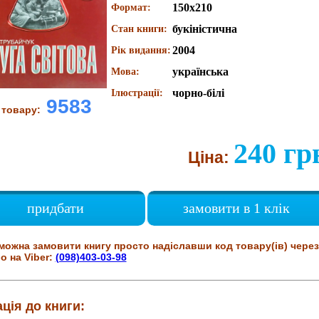
150х210
Формат:
букіністична
Стан книги:
2004
Рік видання:
українська
Мова:
чорно-білі
Ілюстрації:
9583
 товару:
240 гр
Ціна:
придбати
замовити в 1 клік
можна замовити книгу просто надіславши код товару(ів) через
о на Viber:
(098)403-03-98
ція до книги: