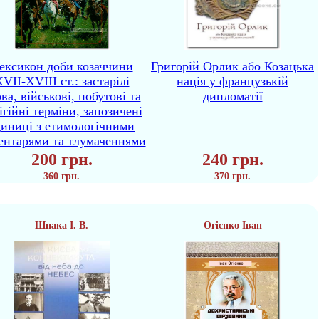
ексикон доби козаччини
Григорій Орлик або Козацька
VII-XVIII ст.: застарілі
нація у французькій
ва, військові, побутові та
дипломатії
ігійні терміни, запозичені
диниці з етимологічними
ентарями та тлумаченнями
200 грн.
240 грн.
360 грн.
370 грн.
Шпака І. В.
Огієнко Іван