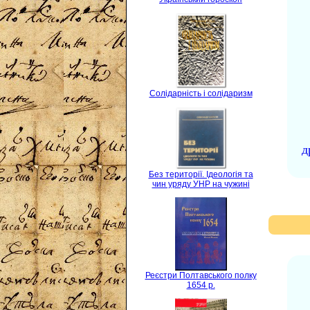
Солідарність і солідаризм
д
Без території. Ідеологія та
чин уряду УНР на чужині
Реєстри Полтавського полку
1654 р.