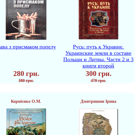
ава з присмаком попелу
Русь: путь к Украине.
Украинские земли в составе
Польши и Литвы. Части 2 и 3
книги второй
280 грн.
300 грн.
380 грн.
470 грн.
Корнієнко О.М.
Дмитришин Ірина