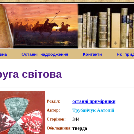
вна
Останні надходження
Контакти
Як при
уга світова
останні примірники
Розділ:
Трубайчук Аатолій
Автор:
344
Сторінок:
тверда
Обкладинка: