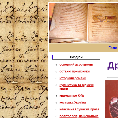
Голо
Розділи
Др
основний асортимент
останні примірники
історичні романи
букіністика та рідкісні
книги
книжки про Київ
козацька Україна
класична і сучасна проза
політологія, національна