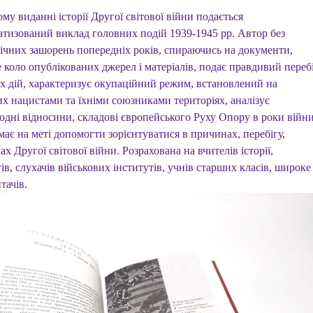
му виданні історії Другої світової війни подається
атизований виклад головних подій 1939-1945 рр. Автор без
гічних зашорень попередніх років, спираючись на документи,
 коло опублікованих джерел і матеріалів, подає правдивий переб
х дій, характеризує окупаційний режим, встановлений на
их нацистами та їхніми союзниками територіях, аналізує
одні відносини, складові європейського Руху Опору в роки війни
ає на меті допомогти зорієнтуватися в причинах, перебігу,
ах Другої світової війни. Розрахована на вчителів історії,
ів, слухачів військових інститутів, учнів старших класів, широке
тачів.