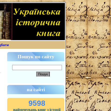
дбати
Пошук по сайту
на сайті
9598
найменувань книг з історії