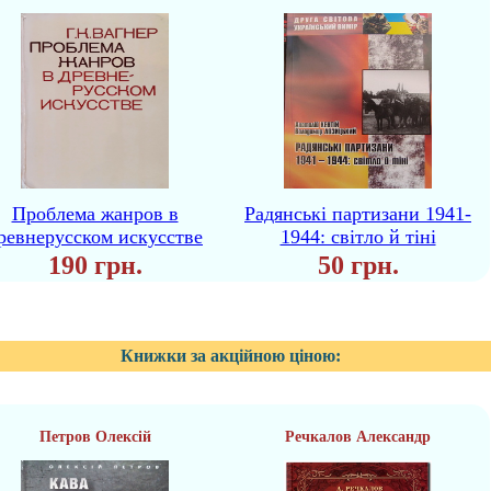
Проблема жанров в
Радянські партизани 1941-
ревнерусском искусстве
1944: світло й тіні
190 грн.
50 грн.
Книжки за акційною ціною:
Петров Олексій
Речкалов Александр