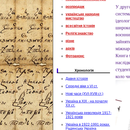
У друго
розпродаж
систем
українське народне
мистецтво
ідеоло
всесвітня історія
широке
Релігієзнавство
воєнни
різне
зайнят
міжнар
архів
Книга м
Фотоанонс
наслідк
студент
Хронологія
коло чи
Давня історія
Середні віки з VI ст.
Нові часи (XVI-XVIII ст.)
Україна в XIX - на початку
XX ст.
Українська революція 1917-
1921 років
Україна в 1922-1991 роках.
Радянська Україна