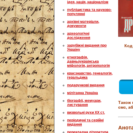
ідея, нація, націоналізм
публіцистика та науково-
популярні
архівні матеріали,
документи
археологічні
дослідження
Код
зарубіжні видання про
Україну
етнографія,
давньоукраїнська
міфологія, антропологія
краєзнавство, генеалогія,
геральдика
подарункові видання
мілітарна Україна
біографії, мемуари,
Також 
листування
смс, аб
визвольні рухи XX ст.
періодичні та серійні
видання
Анота
перекладна література