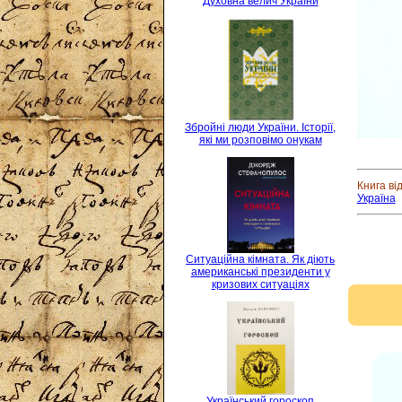
Духовна велич України
Збройні люди України. Історії,
які ми розповімо онукам
Книга ві
Україна
Ситуаційна кімната. Як діють
американські президенти у
кризових ситуаціях
Український гороскоп