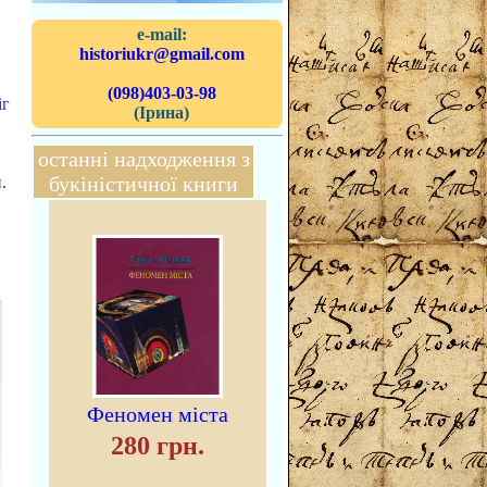
e-mail:
historiukr@gmail.com
(098)403-03-98
іг
(Ірина)
останні надходження з
букіністичної книги
.
Феномен міста
280 грн.