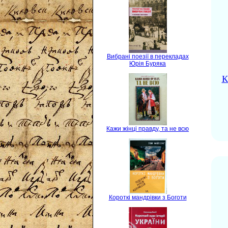
Вибрані поезії в перекладах
Юрія Буряка
К
Кажи жінці правду, та не всю
Короткі мандрівки з Боготи