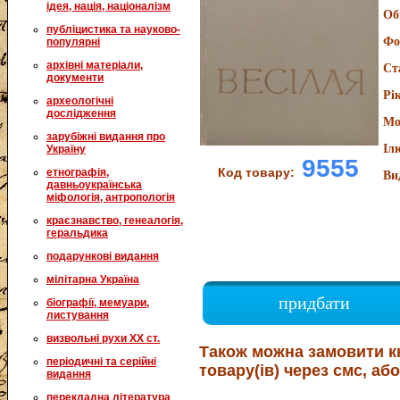
ідея, нація, націоналізм
Об
публіцистика та науково-
Фо
популярні
архівні матеріали,
Ст
документи
Рі
археологічні
дослідження
Мо
зарубіжні видання про
Іл
Україну
9555
Код товару:
етнографія,
Ви
давньоукраїнська
міфологія, антропологія
краєзнавство, генеалогія,
геральдика
подарункові видання
мілітарна Україна
придбати
біографії, мемуари,
листування
визвольні рухи XX ст.
Також можна замовити к
періодичні та серійні
товару(ів) через смс, або
видання
перекладна література