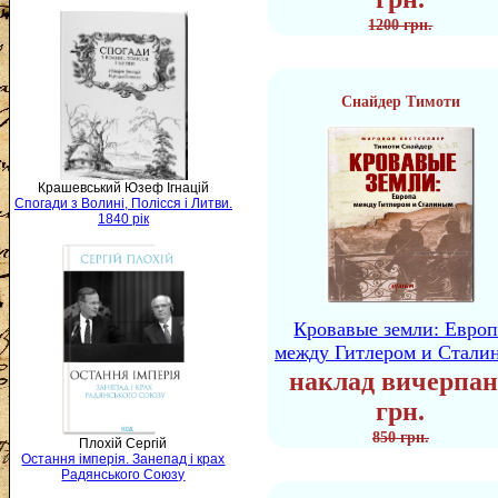
1200 грн.
Снайдер Тимоти
Крашевський Юзеф Ігнацій
Спогади з Волині, Полісся і Литви.
1840 рік
Кровавые земли: Европ
между Гитлером и Стали
наклад вичерпан
грн.
850 грн.
Плохій Сергій
Остання імперія. Занепад і крах
Радянського Союзу