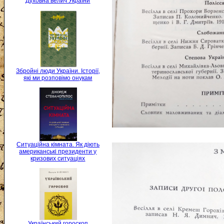
Духовна велич України
Збройні люди України. Історії,
які ми розповімо онукам
Ситуаційна кімната. Як діють
американські президенти у
кризових ситуаціях
Український гороскоп