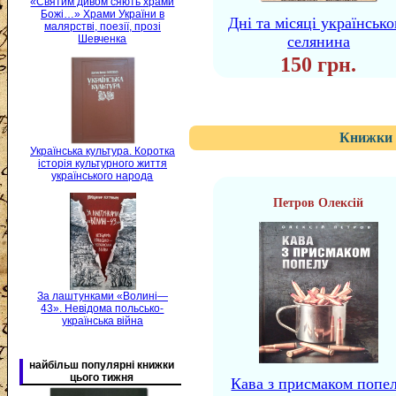
«Святим дивом сяють храми
Божі…» Храми України в
Дні та місяці українсько
малярстві, поезії, прозі
селянина
Шевченка
150 грн.
Книжки 
Українська культура. Коротка
історія культурного життя
українського народа
Петров Олексій
За лаштунками «Волині—
43». Невідома польсько-
українська війна
найбільш популярні книжки
цього тижня
Кава з присмаком попе