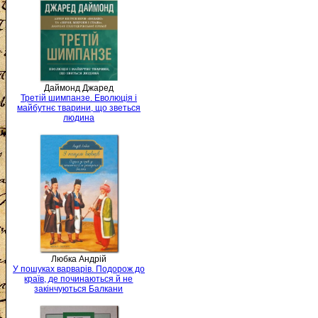
Даймонд Джаред
Третій шимпанзе. Еволюція і
майбутнє тварини, що зветься
людина
Любка Андрій
У пошуках варварів. Подорож до
країв, де починаються й не
закінчуються Балкани