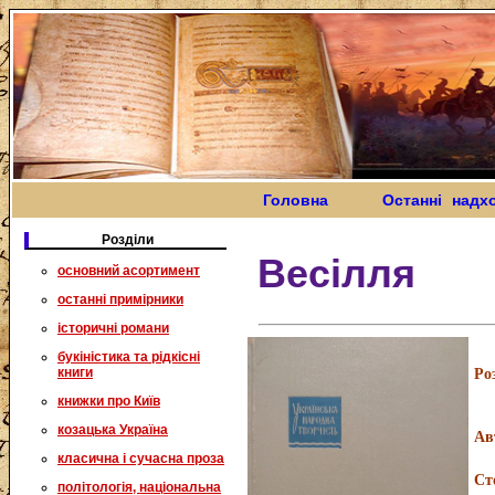
Головна
Останні надх
Розділи
Весілля
основний асортимент
останні примірники
історичні романи
букіністика та рідкісні
книги
Ро
книжки про Київ
козацька Україна
Ав
класична і сучасна проза
Ст
політологія, національна