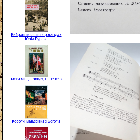
Вибрані поезії в перекладах
Юрія Буряка
Кажи жінці правду, та не всю
Короткі мандрівки з Боготи