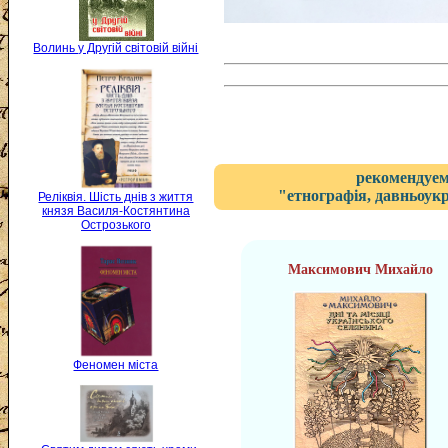
Волинь у Другій світовій війні
рекомендуем
"етнографія, давньоукр
Реліквія. Шість днів з життя
князя Василя-Костянтина
Острозького
Максимович Михайло
Феномен міста