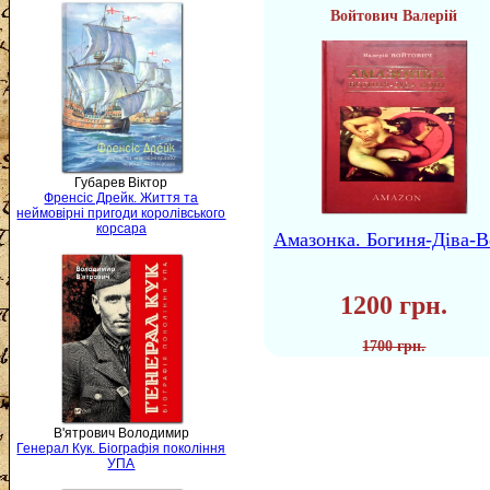
Войтович Валерій
Губарев Віктор
Френсіс Дрейк. Життя та
неймовірні пригоди королівського
корсара
Амазонка. Богиня-Діва-В
1200 грн.
1700 грн.
В'ятрович Володимир
Генерал Кук. Біографія покоління
УПА