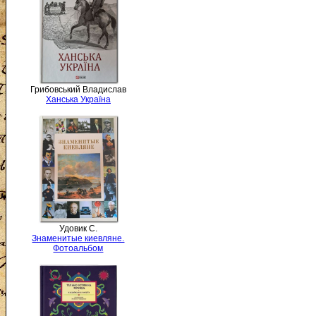
Грибовський Владислав
Ханська Україна
Удовик С.
Знаменитые киевляне.
Фотоальбом