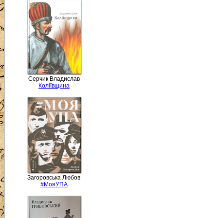
Серчик Владислав
Коліївщина
Загоровська Любов
#МояУПА