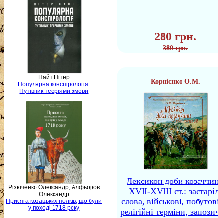
280 грн.
380 грн.
Найт Пітер
Корнієнко О.М.
Популярна конспірологія.
Путівник теоріями змови
Лексикон доби козаччи
Різніченко Олександр, Алфьоров
XVII-XVIII ст.: застаріл
Олександр
слова, військові, побутов
Присяга козацьких полків, що були
у поході 1718 року
релігійні терміни, запози