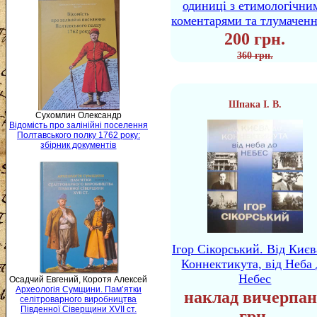
одиниці з етимологічни
коментарями та тлумачен
200 грн.
360 грн.
Шпака І. В.
Сухомлин Олександр
Відомість про залінійні поселення
Полтавського полку 1762 року:
збірник документів
Ігор Сікорський. Від Києв
Коннектикута, від Неба 
Небес
Осадчий Евгений, Коротя Алексей
Археологія Сумщини. Пам’ятки
наклад вичерпан
селітроварного виробництва
Південної Сіверщини XVII ст.
грн.