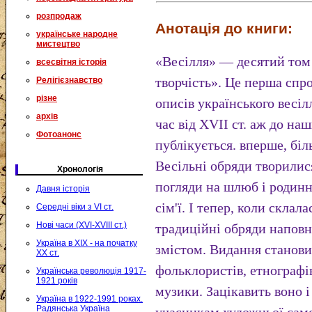
розпродаж
Анотація до книги:
українське народне
мистецтво
«Весілля» — десятий том 
всесвітня історія
творчість». Це перша спр
Релігієзнавство
різне
описів українського весілл
архів
час від ХVІІ ст. аж до наш
Фотоанонс
публікується. вперше, біл
Весільні обряди творилися
Хронологія
погляди на шлюб і родинн
Давня історія
сім'ї. І тепер, коли склала
Середні віки з VI ст.
Нові часи (XVI-XVIII ст.)
традиційні обряди напов
Україна в XIX - на початку
змістом. Видання становит
XX ст.
фольклористів, етнографів,
Українська революція 1917-
1921 років
музики. Зацікавить воно і
Україна в 1922-1991 роках.
Радянська Україна