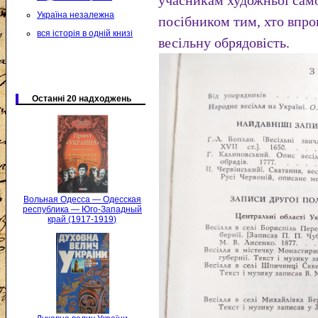
учасникам художньої само
Україна незалежна
посібником тим, хто впро
вся історія в одній книзі
весільну обрядовість.
Останні 20 надходжень
Вольная Одесса — Одесская
республика — Юго-Западный
край (1917-1919)