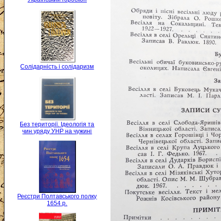
Солідарність і солідаризм
Без території. Ідеологія та
чин уряду УНР на чужині
Реєстри Полтавського полку
1654 р.