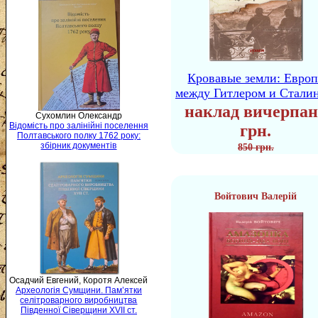
Кровавые земли: Европ
между Гитлером и Стали
наклад вичерпан
Сухомлин Олександр
Відомість про залінійні поселення
грн.
Полтавського полку 1762 року:
збірник документів
850 грн.
Войтович Валерій
Осадчий Евгений, Коротя Алексей
Археологія Сумщини. Пам’ятки
селітроварного виробництва
Південної Сіверщини XVII ст.