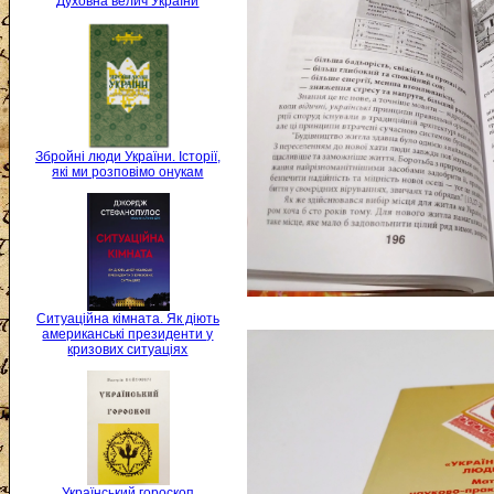
Духовна велич України
Збройні люди України. Історії,
які ми розповімо онукам
Ситуаційна кімната. Як діють
американські президенти у
кризових ситуаціях
Український гороскоп