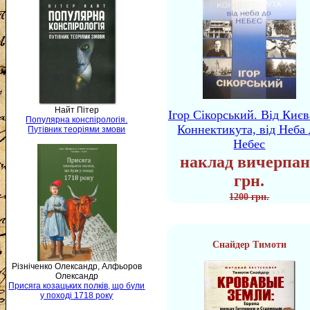
Найт Пітер
Ігор Сікорський. Від Києв
Популярна конспірологія.
Коннектикута, від Неба 
Путівник теоріями змови
Небес
наклад вичерпан
грн.
1200 грн.
Снайдер Тимоти
Різніченко Олександр, Алфьоров
Олександр
Присяга козацьких полків, що були
у поході 1718 року