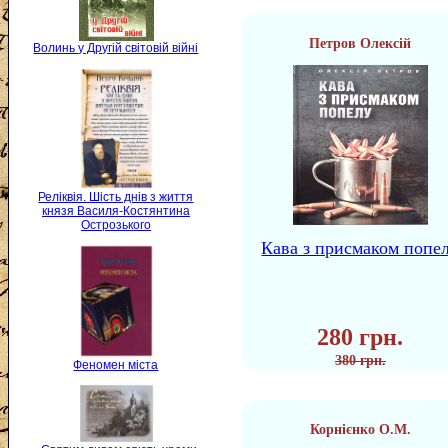
Петров Олексій
Волинь у Другій світовій війні
Реліквія. Шість днів з життя
князя Василя-Костянтина
Острозького
Кава з присмаком попе
280 грн.
380 грн.
Феномен міста
Корнієнко О.М.