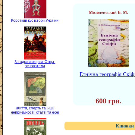
Мозолевський Б. М.
Короткий кус історії України
Загадки истории. Отцы-
основатели
Етнічна географія Скіф
600 грн.
Життя, смерть та інші
неприємності: статті та есеї
Книжки 