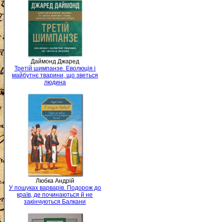
Даймонд Джаред
Третій шимпанзе. Еволюція і
майбутнє тварини, що зветься
людина
Любка Андрій
У пошуках варварів. Подорож до
країв, де починаються й не
закінчуються Балкани