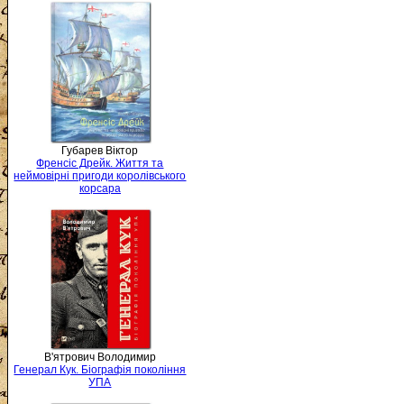
Губарев Віктор
Френсіс Дрейк. Життя та
неймовірні пригоди королівського
корсара
В'ятрович Володимир
Генерал Кук. Біографія покоління
УПА