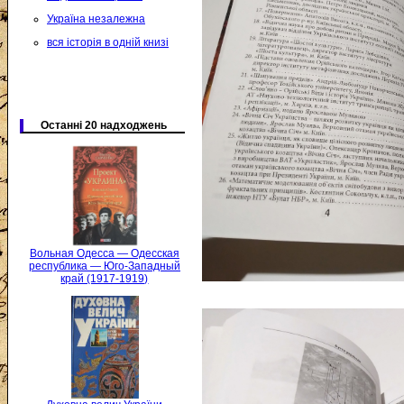
Україна незалежна
вся історія в одній книзі
Останні 20 надходжень
Вольная Одесса — Одесская
республика — Юго-Западный
край (1917-1919)