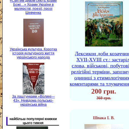
«Святим дивом сяють храми
Божі…» Храми України в
малярстві, поезії, прозі
Шевченка
Українська культура. Коротка
Лексикон доби козаччи
історія культурного життя
українського народа
XVII-XVIII ст.: застаріл
слова, військові, побутов
релігійні терміни, запози
одиниці з етимологічни
коментарями та тлумачен
200 грн.
За лаштунками «Волині—
360 грн.
43». Невідома польсько-
українська війна
Шпака І. В.
найбільш популярні книжки
цього тижня