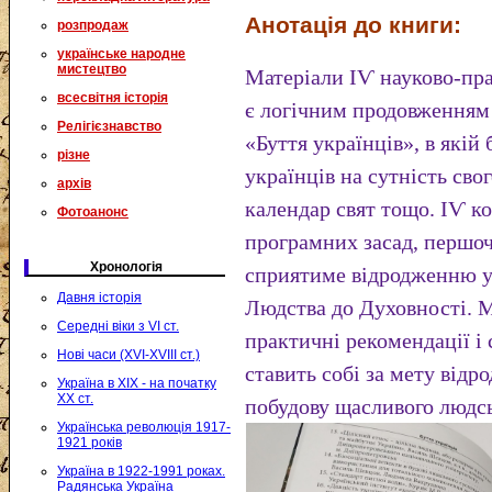
Анотація до книги:
розпродаж
українське народне
мистецтво
Матеріали ІѴ науково-пр
всесвітня історія
є логічним продовженням 
Релігієзнавство
«Буття українців», в якій
різне
українців на сутність сво
архів
календар свят тощо. ІѴ к
Фотоанонс
програмних засад, першоч
Хронологія
сприятиме відродженню у
Давня історія
Людства до Духовності. М
Середні віки з VI ст.
практичні рекомендації і 
Нові часи (XVI-XVIII ст.)
ставить собі за мету відр
Україна в XIX - на початку
XX ст.
побудову щасливого людсь
Українська революція 1917-
1921 років
Україна в 1922-1991 роках.
Радянська Україна