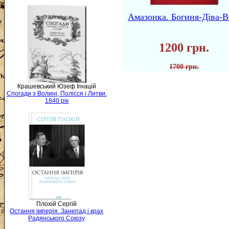
Амазонка. Богиня-Діва-В
1200 грн.
1700 грн.
Крашевський Юзеф Ігнацій
Спогади з Волині, Полісся і Литви.
1840 рік
Плохій Сергій
Остання імперія. Занепад і крах
Радянського Союзу