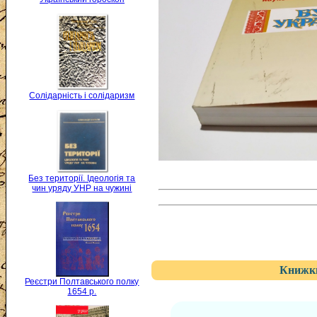
Солідарність і солідаризм
Без території. Ідеологія та
чин уряду УНР на чужині
Книжки
Реєстри Полтавського полку
1654 р.