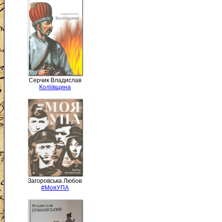
Серчик Владислав
Коліївщина
Загоровська Любов
#МояУПА