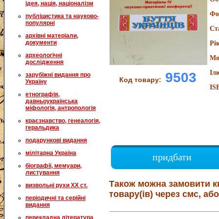
ідея, нація, націоналізм
Фо
публіцистика та науково-
популярні
Ст
архівні матеріали,
документи
Рі
археологічні
Мо
дослідження
Іл
9503
зарубіжні видання про
Код товару:
Україну
IS
етнографія,
давньоукраїнська
міфологія, антропологія
краєзнавство, генеалогія,
геральдика
подарункові видання
мілітарна Україна
придбати
біографії, мемуари,
листування
Також можна замовити к
визвольні рухи XX ст.
товару(ів) через смс, або
періодичні та серійні
видання
перекладна література