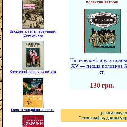
Колектив авторів
Вибрані поезії в перекладах
Юрія Буряка
На переломі: друга поло
XV — перша половина 
ст.
Кажи жінці правду, та не всю
130 грн.
Короткі мандрівки з Боготи
рекомендуем
"етнографія, давньоукр