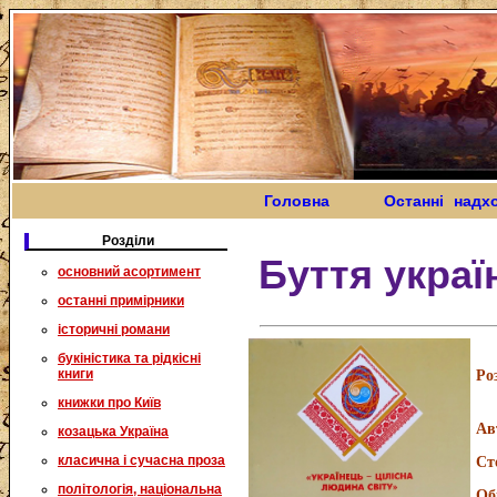
Головна
Останні надх
Розділи
Буття украї
основний асортимент
останні примірники
історичні романи
букіністика та рідкісні
книги
Ро
книжки про Київ
Ав
козацька Україна
класична і сучасна проза
Ст
політологія, національна
Об