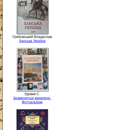
Грибовський Владислав
Ханська Україна
Удовик С.
Знаменитые киевляне.
Фотоальбом