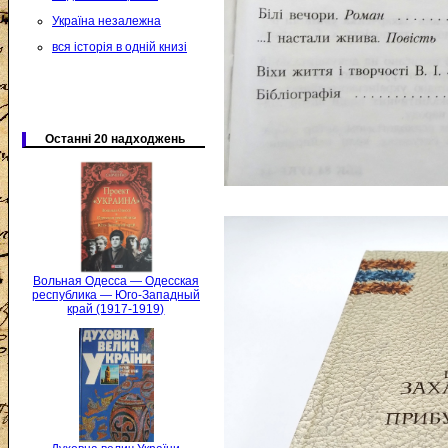
Україна незалежна
вся історія в одній книзі
Останні 20 надходжень
Вольная Одесса — Одесская
республика — Юго-Западный
край (1917-1919)