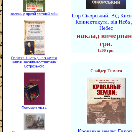
Волинь у Другій світовій війні
Ігор Сікорський. Від Києв
Коннектикута, від Неба 
Небес
наклад вичерпан
грн.
1200 грн.
Реліквія. Шість днів з життя
князя Василя-Костянтина
Острозького
Снайдер Тимоти
Феномен міста
Кровавые земли: Европ