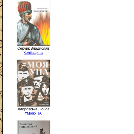
Серчик Владислав
Коліївщина
Загоровська Любов
#МояУПА