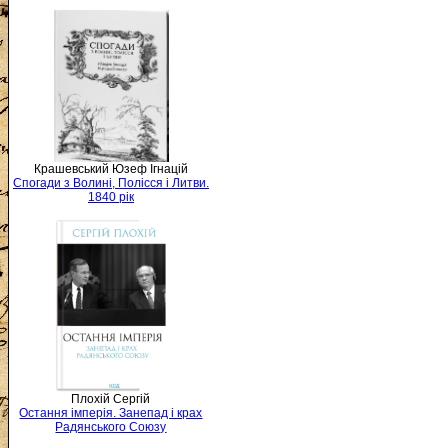
Крашевський Юзеф Ігнацій
Спогади з Волині, Полісся і Литви.
1840 рік
Плохій Сергій
Остання імперія. Занепад і крах
Радянського Союзу