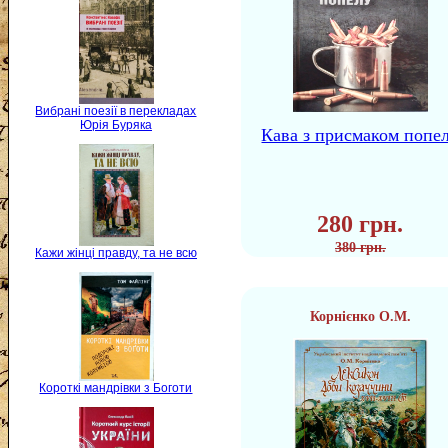
Вибрані поезії в перекладах
Юрія Буряка
Кава з присмаком попе
280 грн.
380 грн.
Кажи жінці правду, та не всю
Корнієнко О.М.
Короткі мандрівки з Боготи