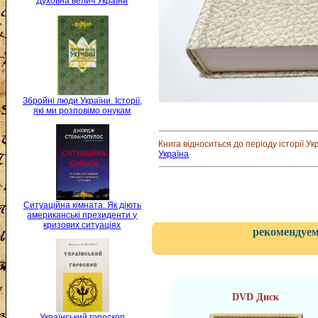
Духовна велич України
Збройні люди України. Історії,
які ми розповімо онукам
Книга відноситься до періоду історії Ук
Україна
Ситуаційна кімната. Як діють
американські президенти у
кризових ситуаціях
рекомендуем
DVD Диск
Український гороскоп