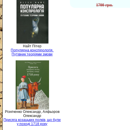
1700 грн.
Найт Пітер
Популярна конспірологія.
Путівник теоріями змови
Різніченко Олександр, Алфьоров
Олександр
Присяга козацьких полків, що були
у поході 1718 року