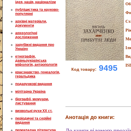
ідея, нація, націоналізм
Об
публіцистика та науково-
Фо
популярні
архівні матеріали,
Ст
документи
Рі
археологічні
дослідження
Мо
зарубіжні видання про
Іл
Україну
етнографія,
Ви
давньоукраїнська
міфологія, антропологія
IS
9495
Код товару:
краєзнавство, генеалогія,
геральдика
подарункові видання
мілітарна Україна
біографії, мемуари,
листування
визвольні рухи XX ст.
Анотація до книги:
періодичні та серійні
видання
До книги відомого прозаї
перекладна література