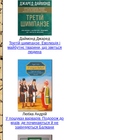
Даймонд Джаред
Третій шимпанзе. Еволюція і
майбутнє тварини, що зветься
людина
Любка Андрій
У пошуках варварів. Подорож до
країв, де починаються й не
закінчуються Балкани