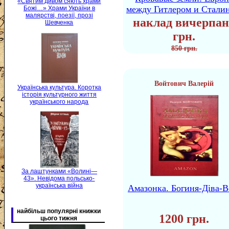
«Святим дивом сяють храми
между Гитлером и Стали
Божі…» Храми України в
малярстві, поезії, прозі
наклад вичерпан
Шевченка
грн.
850 грн.
Войтович Валерій
Українська культура. Коротка
історія культурного життя
українського народа
За лаштунками «Волині—
43». Невідома польсько-
українська війна
Амазонка. Богиня-Діва-В
найбільш популярні книжки
1200 грн.
цього тижня