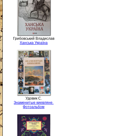
Грибовський Владислав
Ханська Україна
Удовик С.
Знаменитые киевляне.
Фотоальбом