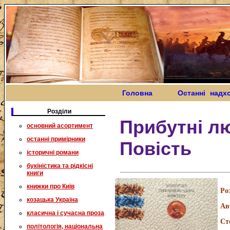
Головна
Останні надх
Розділи
Прибутні л
основний асортимент
останні примірники
Повість
історичні романи
букіністика та рідкісні
книги
книжки про Київ
Ро
козацька Україна
Ав
класична і сучасна проза
Ст
політологія, національна