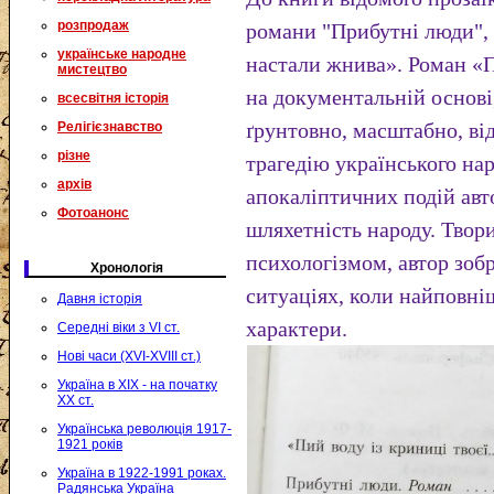
розпродаж
романи "Прибутні люди", «
українське народне
настали жнива». Роман «
мистецтво
на документальній основі,
всесвітня історія
ґрунтовно, масштабно, ві
Релігієзнавство
різне
трагедію українського нар
архів
апокаліптичних подій авт
Фотоанонс
шляхетність народу. Твор
психологізмом, автор зоб
Хронологія
ситуаціях, коли найповні
Давня історія
характери.
Середні віки з VI ст.
Нові часи (XVI-XVIII ст.)
Україна в XIX - на початку
XX ст.
Українська революція 1917-
1921 років
Україна в 1922-1991 роках.
Радянська Україна