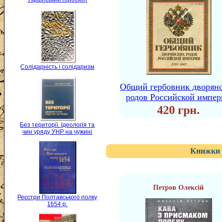
Солідарність і солідаризм
Общий гербовник дворян
родов Российской импе
420 грн.
Без території. Ідеологія та
чин уряду УНР на чужині
Книжки 
Петров Олексій
Реєстри Полтавського полку
1654 р.