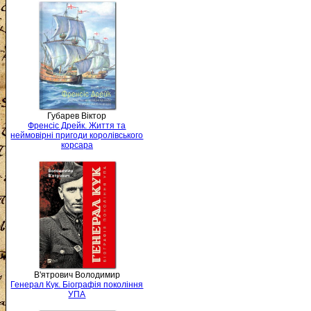
Губарев Віктор
Френсіс Дрейк. Життя та
неймовірні пригоди королівського
корсара
В'ятрович Володимир
Генерал Кук. Біографія покоління
УПА