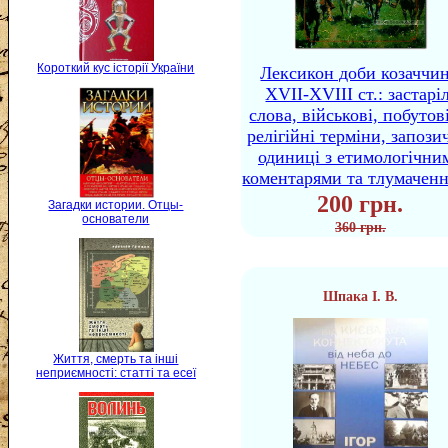
Короткий кус історії України
Лексикон доби козаччи
XVII-XVIII ст.: застаріл
слова, військові, побутов
релігійні терміни, запози
одиниці з етимологічни
коментарями та тлумачен
200 грн.
Загадки истории. Отцы-
основатели
360 грн.
Шпака І. В.
Життя, смерть та інші
неприємності: статті та есеї