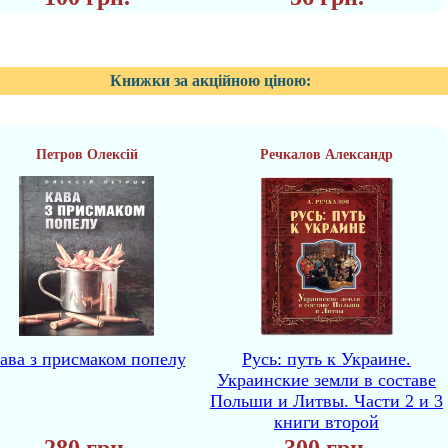
Книжки за акційною ціною:
Петров Олексій
Речкалов Александр
ава з присмаком попелу
Русь: путь к Украине.
Украинские земли в составе
Польши и Литвы. Части 2 и 3
книги второй