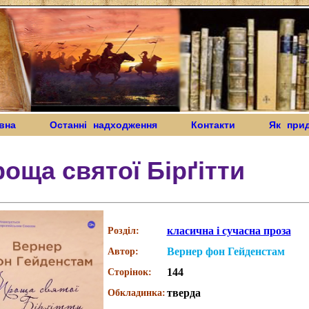
вна
Останні надходження
Контакти
Як при
оща святої Бірґітти
класична і сучасна проза
Розділ:
Вернер фон Гейденстам
Автор:
144
Сторінок:
тверда
Обкладинка: