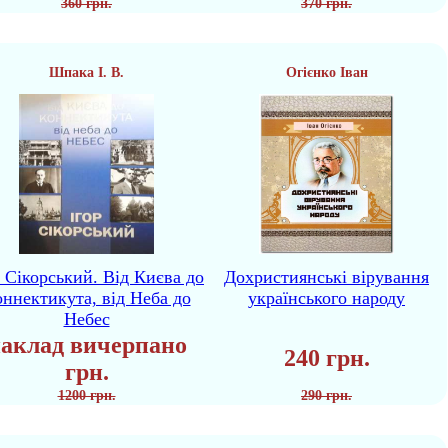
360 грн.
370 грн.
Шпака І. В.
Огієнко Іван
р Сікорський. Від Києва до
Дохристиянські вірування
ннектикута, від Неба до
українського народу
Небес
аклад вичерпано
240 грн.
грн.
1200 грн.
290 грн.