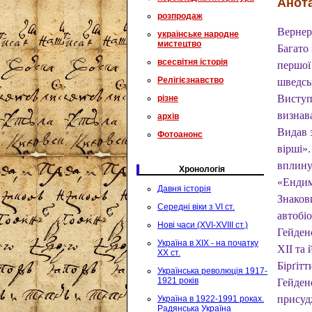
Анота
розпродаж
Вернер
українське народне
мистецтво
Багато
всесвітня історія
першої
Релігієзнавство
шведськ
Виступ
різне
визнав
архів
Видав з
Фотоанонс
вірші»
вплину
Хронологія
«Ендим
Давня історія
Знакови
Середні віки з VI ст.
автобіо
Нові часи (XVI-XVIII ст.)
Гейденс
Україна в XIX - на початку
ХІІ та 
XX ст.
Бірґіт
Українська революція 1917-
1921 років
Гейденс
присуд
Україна в 1922-1991 роках.
Радянська Україна