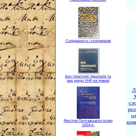
Солідарність і солідаризм
Без території. Ідеологія та
чин уряду УНР на чужині
Л
X
сло
рел
о
Реєстри Полтавського полку
ком
1654 р.