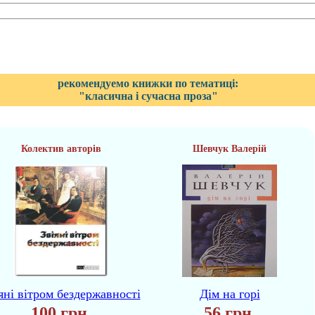
рекомендуемо книжки по тематиці:
"класична і сучасна проза"
Колектив авторів
Шевчук Валерій
яні вітром бездержавності
Дім на горі
100 грн.
56 грн.