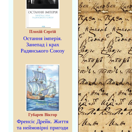
Плохій Сергій
Остання імперія.
Занепад і крах
Радянського Союзу
Губарев Віктор
Френсіс Дрейк. Життя
та неймовірні пригоди