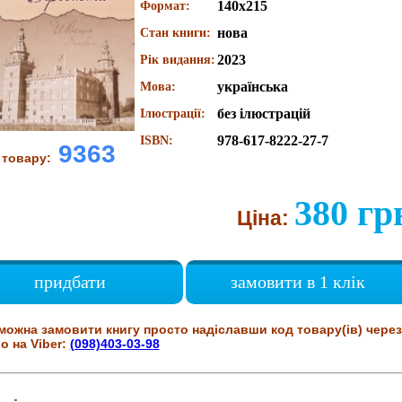
140х215
Формат:
нова
Стан книги:
2023
Рік видання:
українська
Мова:
без ілюстрацій
Ілюстрації:
978-617-8222-27-7
ISBN:
9363
 товару:
380 гр
Ціна:
придбати
замовити в 1 клік
можна замовити книгу просто надіславши код товару(ів) через
о на Viber:
(098)403-03-98