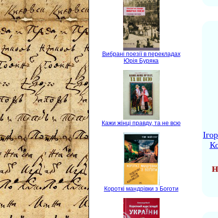
Вибрані поезії в перекладах
Юрія Буряка
Кажи жінці правду, та не всю
Іго
Ко
н
Короткі мандрівки з Боготи