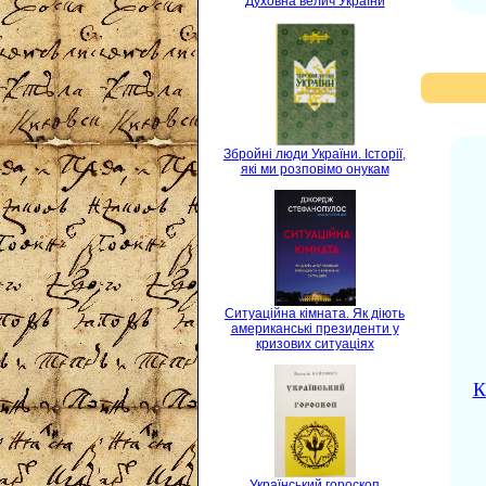
Духовна велич України
Збройні люди України. Історії,
які ми розповімо онукам
Ситуаційна кімната. Як діють
американські президенти у
кризових ситуаціях
К
Український гороскоп