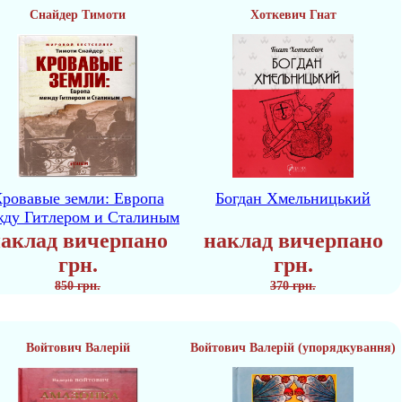
Снайдер Тимоти
Хоткевич Гнат
ровавые земли: Европа
Богдан Хмельницький
жду Гитлером и Сталиным
аклад вичерпано
наклад вичерпано
грн.
грн.
850 грн.
370 грн.
Войтович Валерій
Войтович Валерій (упорядкування)