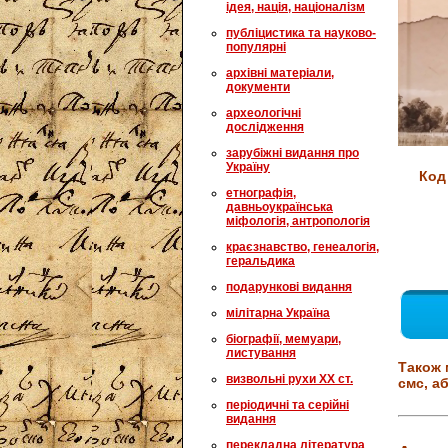
ідея, нація, націоналізм
публіцистика та науково-
популярні
архівні матеріали,
документи
археологічні
дослідження
зарубіжні видання про
Україну
Код
етнографія,
давньоукраїнська
міфологія, антропологія
краєзнавство, генеалогія,
геральдика
подарункові видання
мілітарна Україна
біографії, мемуари,
листування
Також 
визвольні рухи XX ст.
смс, аб
періодичні та серійні
видання
перекладна література