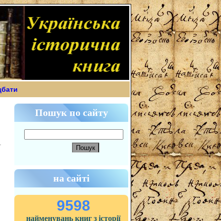
дбати
Пошук по сайту
на сайті
9598
найменувань книг з історії