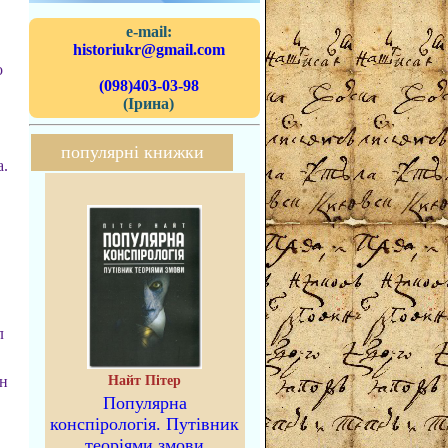
e-mail:
historiukr@gmail.com
о
(098)403-03-98
(Ірина)
популярні книжки
а.
л
он
Найт Пітер
Популярна
конспірологія. Путівник
теоріями змови