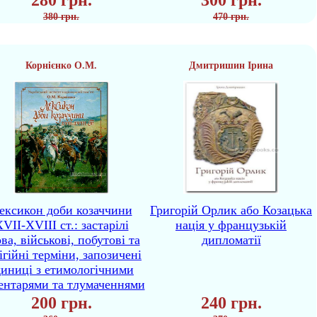
280 грн.
300 грн.
380 грн.
470 грн.
Корнієнко О.М.
Дмитришин Ірина
ексикон доби козаччини
Григорій Орлик або Козацька
VII-XVIII ст.: застарілі
нація у французькій
ва, військові, побутові та
дипломатії
ігійні терміни, запозичені
диниці з етимологічними
ентарями та тлумаченнями
200 грн.
240 грн.