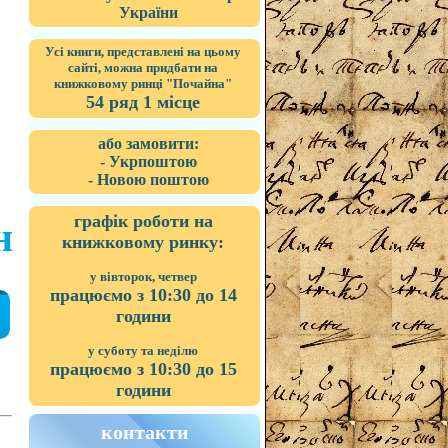
України
Усі книги, представлені на цьому
сайті, можна придбати на
книжковому ринці "Почайна"
54 ряд 1 місце
або замовити:
- Укрпоштою
- Новою поштою
графік роботи на
н
книжковому ринку:
у вівторок, четвер
працюємо з 10:30 до 14
години
у суботу та неділю
працюємо з 10:30 до 15
години
контакти