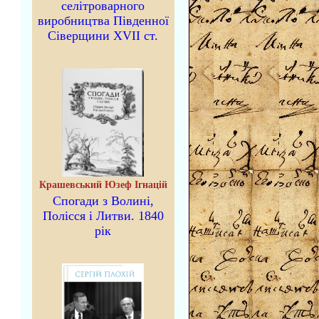
селітроварного
виробництва Південної
Сіверщини XVII ст.
Крашевський Юзеф Ігнацій
Спогади з Волині,
Полісся і Литви. 1840
рік