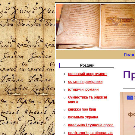
Голо
Розділи
Пр
основний асортимент
останні примірники
історичні романи
букіністика та рідкісні
книги
книжки про Київ
козацька Україна
класична і сучасна проза
політологія, національна