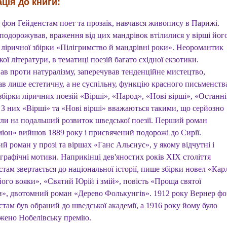
ція до книги:
 фон Гейденстам поет та прозаїк, навчався живопису в Парижі.
 подорожував, враження від цих мандрівок втілилися у вірші йог
 ліричної збірки «Пілігримство й мандрівні роки». Неоромантик
ої літератури, в тематиці поезій багато східної екзотики.
ав проти натуралізму, заперечував тенденційне мистецтво,
ав лише естетичну, а не суспільну, функцію красного письменств
бірки ліричних поезій «Вірші», «Народ», «Нові вірші», «Останні
. З них «Вірші» та «Нові вірші» вважаються такими, що серйозно
ли на подальший розвиток шведської поезії. Перший роман
іон» вийшов 1889 року і присвячений подорожі до Сирії.
й роман у прозі та віршах «Ганс Альєнус», у якому відчутні і
графічні мотиви. Наприкінці дев'яностих років XIX століття
там звертається до національної історії, пише збірки новел «Кар
його вояки», «Святий Юрій і змій», повість «Проща святої
ти», двотомний роман «Дерево Фолькунгів». 1912 року Вернер ф
там був обраний до шведської академії, а 1916 року йому було
жено Нобелівську премію.