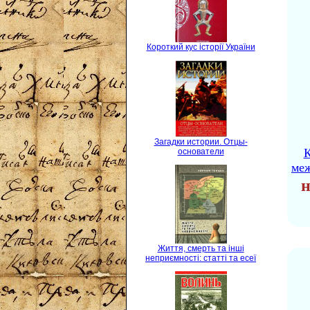
Короткий кус історії України
Загадки истории. Отцы-
К
основатели
ме
н
Життя, смерть та інші
неприємності: статті та есеї