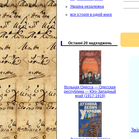
Україна незалежна
вся історія в одній книзі
Останні 20 надходжень
Вольная Одесса — Одесская
республика — Юго-Западный
край (1917-1919)
Зві