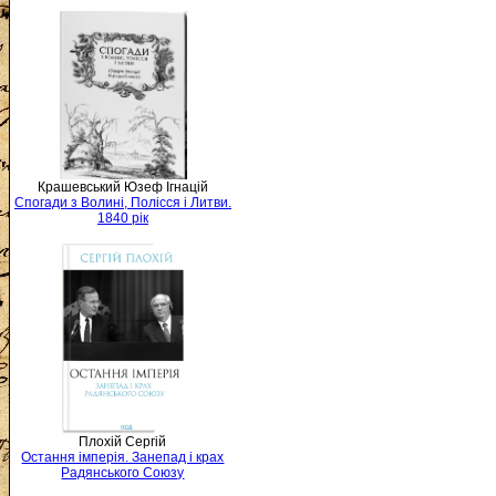
Крашевський Юзеф Ігнацій
Спогади з Волині, Полісся і Литви.
1840 рік
Плохій Сергій
Остання імперія. Занепад і крах
Радянського Союзу