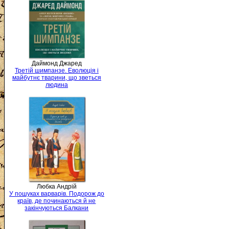
Даймонд Джаред
Третій шимпанзе. Еволюція і
майбутнє тварини, що зветься
людина
Любка Андрій
У пошуках варварів. Подорож до
країв, де починаються й не
закінчуються Балкани