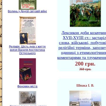
Волинь у Другій світовій війні
Лексикон доби козаччи
XVII-XVIII ст.: застаріл
слова, військові, побутов
Реліквія. Шість днів з життя
релігійні терміни, запози
князя Василя-Костянтина
одиниці з етимологічни
Острозького
коментарями та тлумачен
200 грн.
360 грн.
Шпака І. В.
Феномен міста