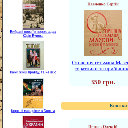
Павленко Сергій
Вибрані поезії в перекладах
Юрія Буряка
Оточення гетьмана Мазе
соратники та прибічни
Кажи жінці правду, та не всю
350 грн.
Книжки 
Короткі мандрівки з Боготи
Петров Олексій