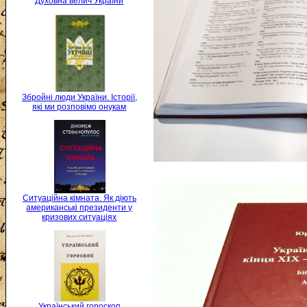
Духовна велич України
Збройні люди України. Історії,
які ми розповімо онукам
Ситуаційна кімната. Як діють
американські президенти у
кризових ситуаціях
Український гороскоп