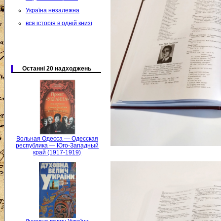
Україна незалежна
вся історія в одній книзі
Останні 20 надходжень
Вольная Одесса — Одесская
республика — Юго-Западный
край (1917-1919)