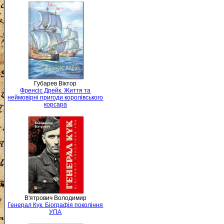
Губарев Віктор
Френсіс Дрейк. Життя та
неймовірні пригоди королівського
корсара
В'ятрович Володимир
Генерал Кук. Біографія покоління
УПА