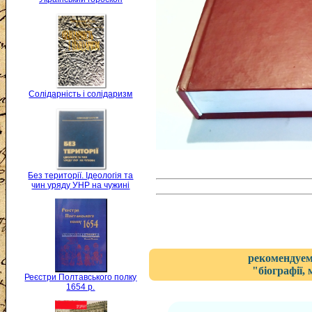
Солідарність і солідаризм
Без території. Ідеологія та
чин уряду УНР на чужині
рекомендуем
"біографії,
Реєстри Полтавського полку
1654 р.