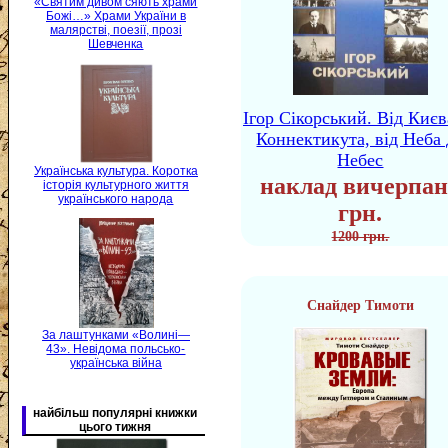
«Святим дивом сяють храми
Божі…» Храми України в
малярстві, поезії, прозі
Шевченка
Ігор Сікорський. Від Києв
Коннектикута, від Неба 
Небес
Українська культура. Коротка
наклад вичерпан
історія культурного життя
українського народа
грн.
1200 грн.
Снайдер Тимоти
За лаштунками «Волині—
43». Невідома польсько-
українська війна
найбільш популярні книжки
цього тижня