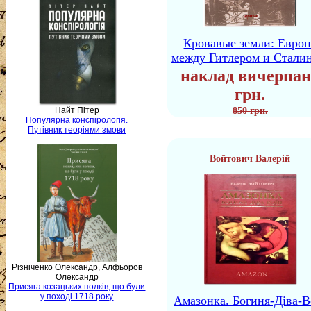
Кровавые земли: Европ
между Гитлером и Стали
наклад вичерпан
грн.
Найт Пітер
850 грн.
Популярна конспірологія.
Путівник теоріями змови
Войтович Валерій
Різніченко Олександр, Алфьоров
Олександр
Присяга козацьких полків, що були
у поході 1718 року
Амазонка. Богиня-Діва-В