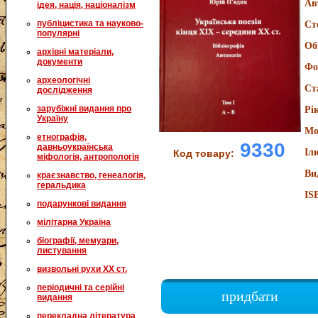
Ав
ідея, нація, націоналізм
публіцистика та науково-
Ст
популярні
Об
архівні матеріали,
документи
Фо
археологічні
Ст
дослідження
зарубіжні видання про
Рі
Україну
Мо
етнографія,
9330
давньоукраїнська
Іл
Код товару:
міфологія, антропологія
Ви
краєзнавство, генеалогія,
геральдика
IS
подарункові видання
мілітарна Україна
біографії, мемуари,
листування
визвольні рухи XX ст.
періодичні та серійні
придбати
видання
перекладна література