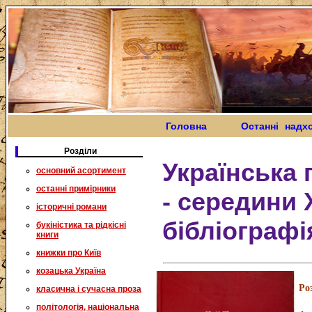
Головна
Останні надх
Розділи
Українська 
основний асортимент
останні примірники
- середини Х
історичні романи
бібліографі
букіністика та рідкісні
книги
книжки про Київ
козацька Україна
Ро
класична і сучасна проза
політологія, національна