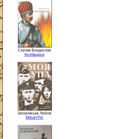
Серчик Владислав
Коліївщина
Загоровська Любов
#МояУПА