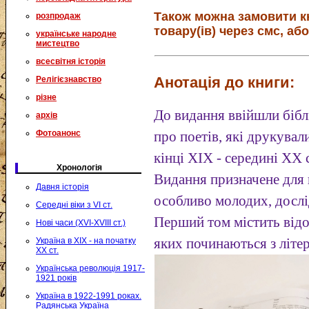
Також можна замовити к
розпродаж
товару(ів) через смс, або
українське народне
мистецтво
всесвітня історія
Анотація до книги:
Релігієзнавство
різне
До видання ввійшли бібл
архів
Фотоанонс
про поетів, які друкува
кінці XIX - середині ХХ с
Хронологія
Видання призначене для в
Давня історія
особливо молодих, дослі
Середні віки з VI ст.
Перший том містить відо
Нові часи (XVI-XVIII ст.)
Україна в XIX - на початку
яких починаються з літе
XX ст.
Українська революція 1917-
1921 років
Україна в 1922-1991 роках.
Радянська Україна