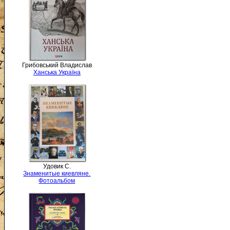
Грибовський Владислав
Ханська Україна
Удовик С.
Знаменитые киевляне.
Фотоальбом