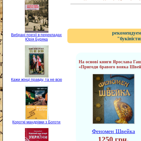
рекомендуем
Вибрані поезії в перекладах
"букіністи
Юрія Буряка
На основі книги Ярослава Га
«Пригоди бравого вояка Шве
Кажи жінці правду, та не всю
Короткі мандрівки з Боготи
Феномен Швейка
1250 грн.