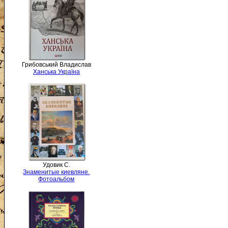
Грибовський Владислав
Ханська Україна
Удовик С.
Знаменитые киевляне.
Фотоальбом