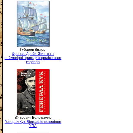
Губарев Віктор
Френсіс Дрейк. Життя та
неймовірні пригоди королівського
корсара
В'ятрович Володимир
Генерал Кук. Біографія покоління
УПА