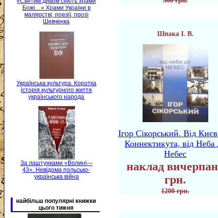
360 грн.
«Святим дивом сяють храми
Божі…» Храми України в
малярстві, поезії, прозі
Шевченка
Шпака І. В.
Українська культура. Коротка
історія культурного життя
українського народа
Ігор Сікорський. Від Києв
Коннектикута, від Неба 
Небес
За лаштунками «Волині—
наклад вичерпан
43». Невідома польсько-
українська війна
грн.
1200 грн.
найбільш популярні книжки
цього тижня