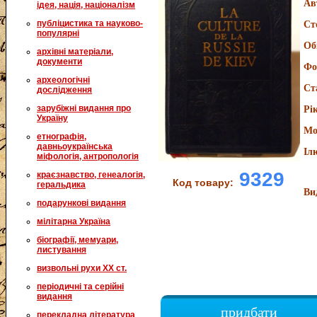
Ав
ідея, нація, націоналізм
публіцистика та науково-
Ст
популярні
Об
архівні матеріали,
документи
Фо
археологічні
Ст
дослідження
зарубіжні видання про
Рі
Україну
Мо
етнографія,
давньоукраїнська
Іл
міфологія, антропологія
9329
краєзнавство, генеалогія,
Код товару:
геральдика
Ви
подарункові видання
мілітарна Україна
біографії, мемуари,
листування
визвольні рухи XX ст.
періодичні та серійні
видання
придбати
перекладна література