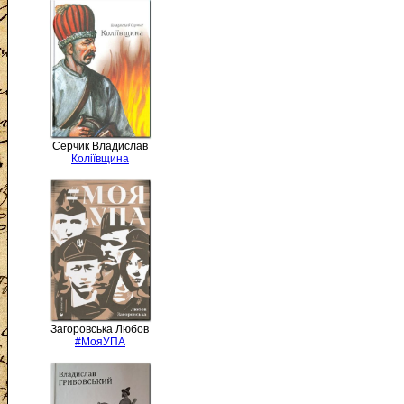
Серчик Владислав
Коліївщина
Загоровська Любов
#МояУПА