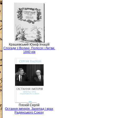
Крашевський Юзеф Ігнацій
Спогади з Волині, Полісся і Литви.
1840 рік
Плохій Сергій
Остання імперія. Занепад і крах
Радянського Союзу