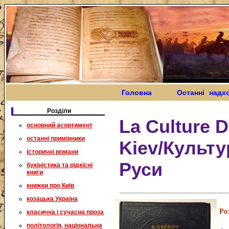
Головна
Останні надх
Розділи
La Culture D
основний асортимент
останні примірники
Kiev/Культу
історичні романи
Руси
букіністика та рідкісні
книги
книжки про Київ
козацька Україна
Ро
класична і сучасна проза
політологія, національна