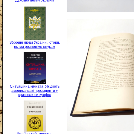
Духовна велич України
Збройні люди України. Історії,
які ми розповімо онукам
Ситуаційна кімната. Як діють
американські президенти у
кризових ситуаціях
Український гороскоп