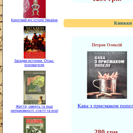
Короткий кус історії України
Книжки 
Петров Олексій
Загадки истории. Отцы-
основатели
Кава з присмаком попе
Життя, смерть та інші
неприємності: статті та есеї
280 грн.