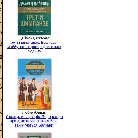
Даймонд Джаред
Третій шимпанзе. Еволюція і
майбутнє тварини, що зветься
людина
Любка Андрій
У пошуках варварів. Подорож до
країв, де починаються й не
закінчуються Балкани