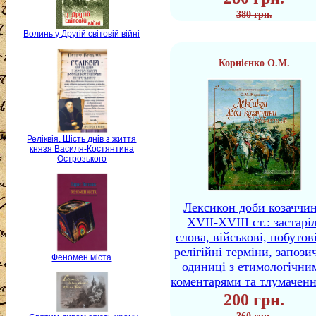
380 грн.
Волинь у Другій світовій війні
Корнієнко О.М.
Реліквія. Шість днів з життя
князя Василя-Костянтина
Острозького
Лексикон доби козаччи
XVII-XVIII ст.: застаріл
слова, військові, побутов
релігійні терміни, запози
Феномен міста
одиниці з етимологічни
коментарями та тлумачен
200 грн.