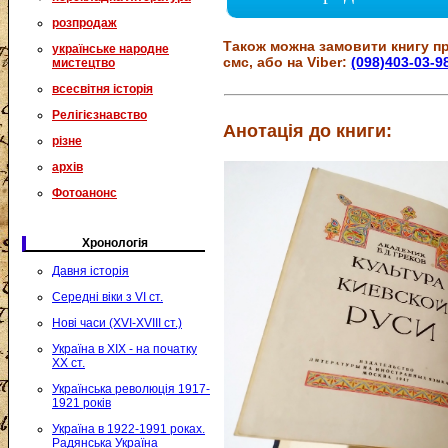
розпродаж
Також можна замовити книгу пр
українське народне
смс, або на Viber:
(098)403-03-9
мистецтво
всесвітня історія
Релігієзнавство
Анотація до книги:
різне
архів
Фотоанонс
Хронологія
Давня історія
Середні віки з VI ст.
Нові часи (XVI-XVIII ст.)
Україна в XIX - на початку
XX ст.
Українська революція 1917-
1921 років
Україна в 1922-1991 роках.
Радянська Україна