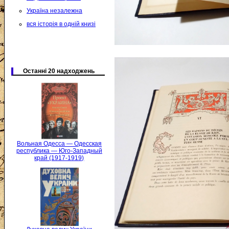
Україна незалежна
вся історія в одній книзі
Останні 20 надходжень
Вольная Одесса — Одесская
республика — Юго-Западный
край (1917-1919)