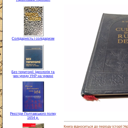
Солідарність і солідаризм
Без території. Ідеологія та
чин уряду УНР на чужині
Реєстри Полтавського полку
1654 р.
Книга відноситься до періоду історії Ук