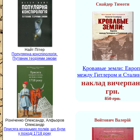
Снайдер Тимоти
Найт Пітер
Популярна конспірологія.
Путівник теоріями змови
Кровавые земли: Европ
между Гитлером и Стали
наклад вичерпан
грн.
850 грн.
Войтович Валерій
Різніченко Олександр, Алфьоров
Олександр
Присяга козацьких полків, що були
у поході 1718 року