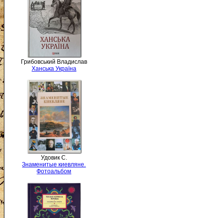
Грибовський Владислав
Ханська Україна
Удовик С.
Знаменитые киевляне.
Фотоальбом