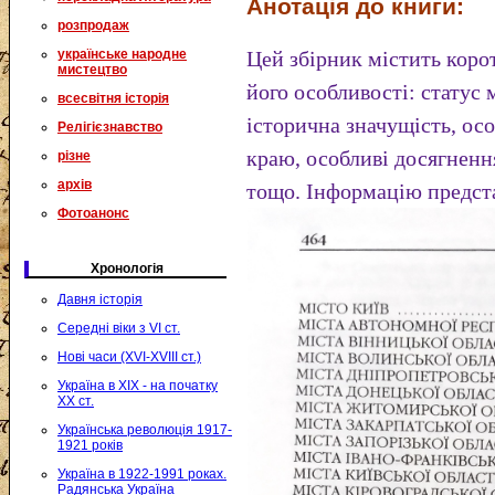
Анотація до книги:
розпродаж
українське народне
Цей збірник містить коро
мистецтво
його особливості: статус 
всесвітня історія
історична значущість, осо
Релігієзнавство
краю, особливі досягненн
різне
архів
тощо. Інформацію предста
Фотоанонс
Хронологія
Давня історія
Середні віки з VI ст.
Нові часи (XVI-XVIII ст.)
Україна в XIX - на початку
XX ст.
Українська революція 1917-
1921 років
Україна в 1922-1991 роках.
Радянська Україна