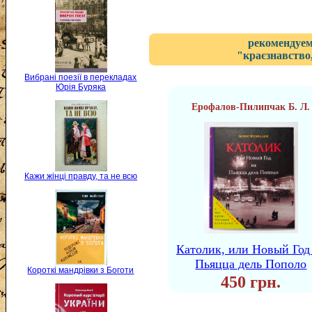
рекомендуем
"краєзнавство,
Вибрані поезії в перекладах
Юрія Буряка
Ерофалов-Пилипчак Б. Л.
Кажи жінці правду, та не всю
Католик, или Новый Год
Пьяцца дель Пополо
Короткі мандрівки з Боготи
450 грн.