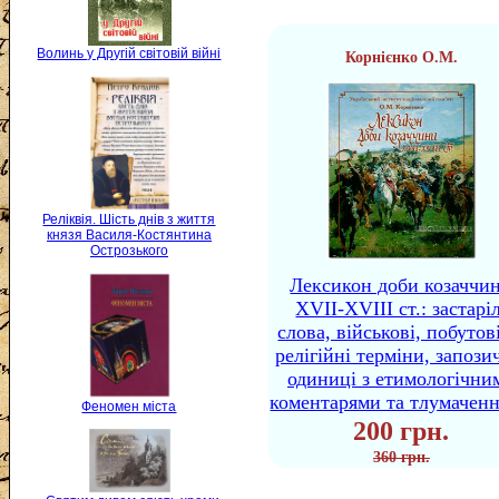
Волинь у Другій світовій війні
Корнієнко О.М.
Реліквія. Шість днів з життя
князя Василя-Костянтина
Острозького
Лексикон доби козаччи
XVII-XVIII ст.: застаріл
слова, військові, побутов
релігійні терміни, запози
одиниці з етимологічни
коментарями та тлумачен
Феномен міста
200 грн.
360 грн.