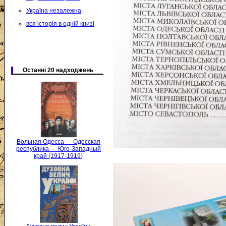
Україна незалежна
вся історія в одній книзі
Останні 20 надходжень
Вольная Одесса — Одесская
республика — Юго-Западный
край (1917-1919)