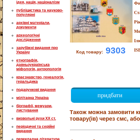
ідея, нація, націоналізм
Фо
публіцистика та науково-
Ст
популярні
Рі
архівні матеріали,
документи
Мо
археологічні
дослідження
Іл
зарубіжні видання про
9303
IS
Код товару:
Україну
етнографія,
давньоукраїнська
міфологія, антропологія
краєзнавство, генеалогія,
геральдика
подарункові видання
придбати
мілітарна Україна
біографії, мемуари,
листування
Також можна замовити к
товару(ів) через смс, або
визвольні рухи XX ст.
періодичні та серійні
видання
перекладна література