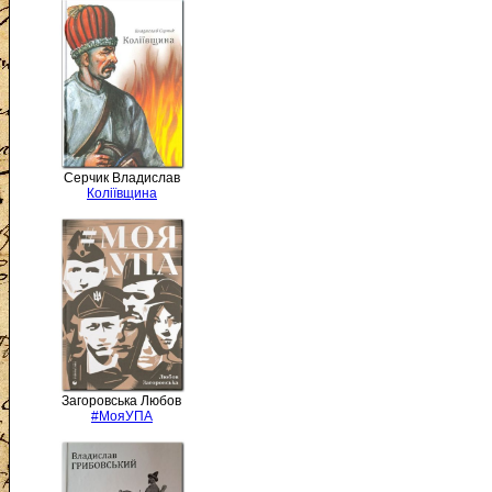
Серчик Владислав
Коліївщина
Загоровська Любов
#МояУПА