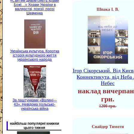
«Святим дивом сяють храми
Божі…» Храми України в
малярстві, поезії, прозі
Шпака І. В.
Шевченка
Українська культура. Коротка
історія культурного життя
українського народа
Ігор Сікорський. Від Києв
Коннектикута, від Неба 
Небес
наклад вичерпан
грн.
За лаштунками «Волині—
43». Невідома польсько-
1200 грн.
українська війна
найбільш популярні книжки
Снайдер Тимоти
цього тижня