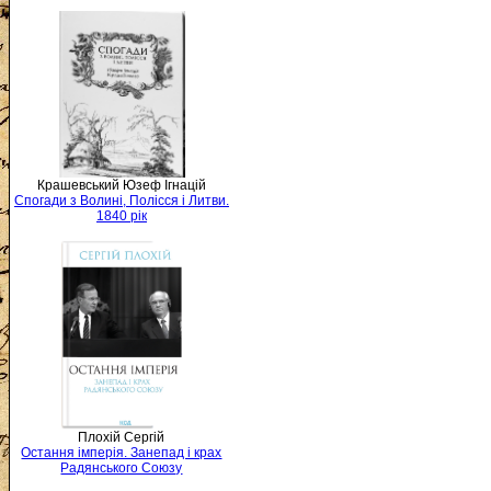
Крашевський Юзеф Ігнацій
Спогади з Волині, Полісся і Литви.
1840 рік
Плохій Сергій
Остання імперія. Занепад і крах
Радянського Союзу