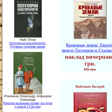
Найт Пітер
Популярна конспірологія.
Кровавые земли: Европ
Путівник теоріями змови
между Гитлером и Стали
наклад вичерпан
грн.
850 грн.
Войтович Валерій
Різніченко Олександр, Алфьоров
Олександр
Присяга козацьких полків, що були
у поході 1718 року