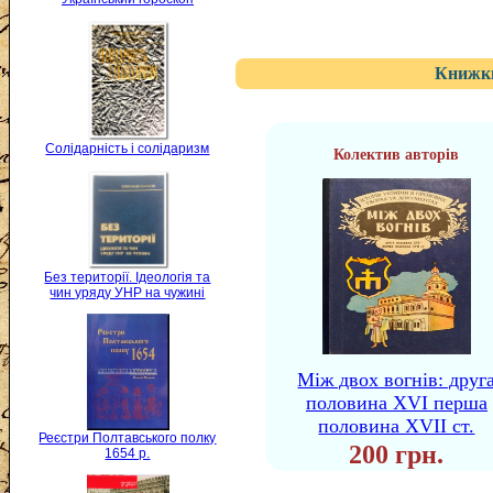
Книжки
Солідарність і солідаризм
Колектив авторів
Без території. Ідеологія та
чин уряду УНР на чужині
Мiж двох вогнів: друг
половина XVI перша
половина XVII ст.
Реєстри Полтавського полку
200 грн.
1654 р.