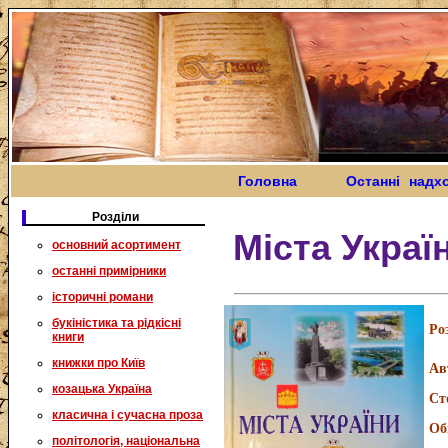
Головна
Останні надх
Розділи
Міста Украї
основний асортимент
останні примірники
історичні романи
букіністика та рідкісні
Ро
книги
книжки про Київ
Ав
козацька Україна
Ст
класична і сучасна проза
Об
політологія, національна