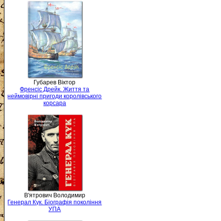
Губарев Віктор
Френсіс Дрейк. Життя та
неймовірні пригоди королівського
корсара
В'ятрович Володимир
Генерал Кук. Біографія покоління
УПА