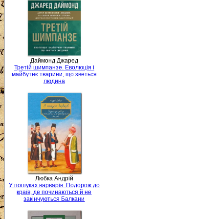
Даймонд Джаред
Третій шимпанзе. Еволюція і
майбутнє тварини, що зветься
людина
Любка Андрій
У пошуках варварів. Подорож до
країв, де починаються й не
закінчуються Балкани