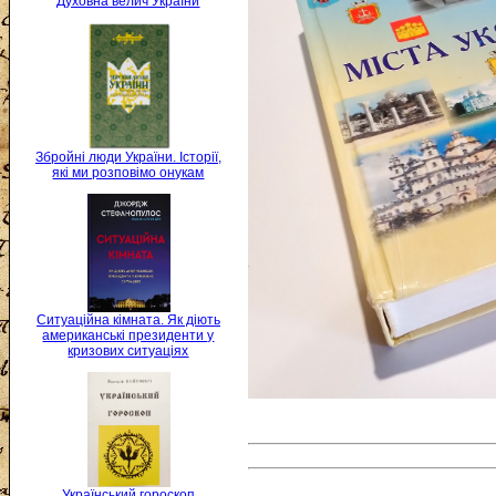
Духовна велич України
Збройні люди України. Історії,
які ми розповімо онукам
Ситуаційна кімната. Як діють
американські президенти у
кризових ситуаціях
Український гороскоп