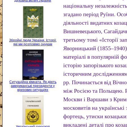
Духовна велич України
національну незалежніст
згадано період Руїни. Осо
діяльності видатних коза
Вишневецького, Сагайдачн
третьому томі «Історії за
Збройні люди України. Історії,
які ми розповімо онукам
Яворницький (1855–1940)
матеріалі в популярній фо
історію запорізького коз
історичним дослідженням
рр. Починається від Вічно
Ситуаційна кімната. Як діють
американські президенти у
між Росією та Польщею. 
кризових ситуаціях
Москви і Варшави з Крим
московитів на українські
фортець, утиски козацьки
викладені деталі про коза
Український гороскоп