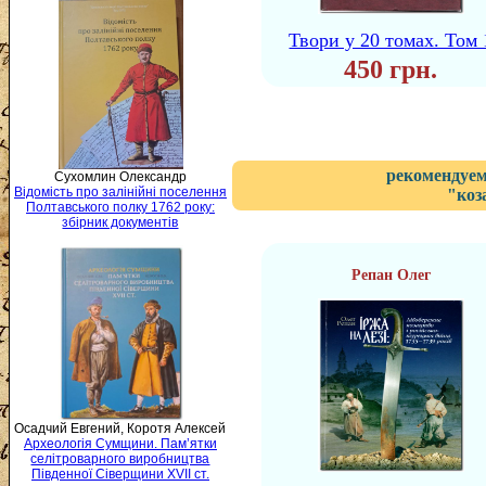
Твори у 20 томах. Том 
450 грн.
рекомендуем
Сухомлин Олександр
Відомість про залінійні поселення
"коз
Полтавського полку 1762 року:
збірник документів
Репан Олег
Осадчий Евгений, Коротя Алексей
Археологія Сумщини. Пам’ятки
селітроварного виробництва
Південної Сіверщини XVII ст.