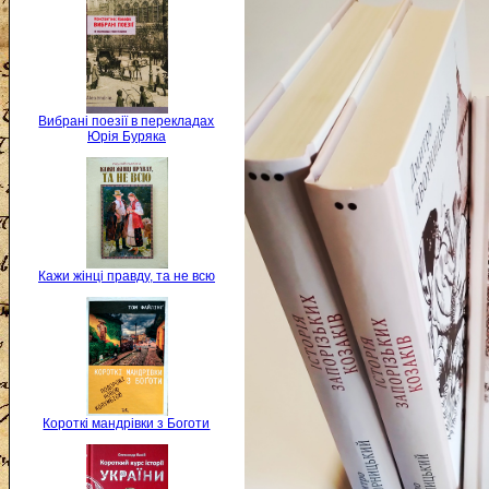
Вибрані поезії в перекладах
Юрія Буряка
Кажи жінці правду, та не всю
Короткі мандрівки з Боготи