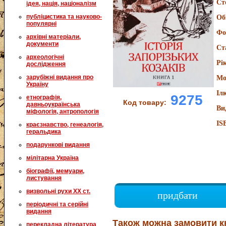
Ст
ідея, нація, націоналізм
публіцистика та науково-
Об
популярні
Фо
архівні матеріали,
документи
Ст
археологічні
Рі
дослідження
зарубіжні видання про
Мо
Україну
Іл
9275
етнографія,
Код товару:
давньоукраїнська
Ви
міфологія, антропологія
IS
краєзнавство, генеалогія,
геральдика
подарункові видання
мілітарна Україна
біографії, мемуари,
листування
визвольні рухи XX ст.
придбати
періодичні та серійні
видання
Також можна замовити к
перекладна література