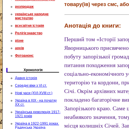
товару(ів) через смс, або
розпродаж
українське народне
мистецтво
Анотація до книги:
всесвітня історія
Релігієзнавство
Перший том «Історії запор
різне
Яворницького присвячено
архів
побуту запорізької грома
Фотоанонс
питання походження запор
Хронологія
соціально-економічного у
Давня історія
територію та кордони, пр
Середні віки з VI ст.
Січі. Окрім архівних мате
Нові часи (XVI-XVIII ст.)
покладено багаторічне ви
Україна в XIX - на початку
XX ст.
Запорізького краю. Саме 
Українська революція 1917-
неабиякого значення, том
1921 років
Україна в 1922-1991 роках.
місця колишніх Січей. За
Радянська Україна