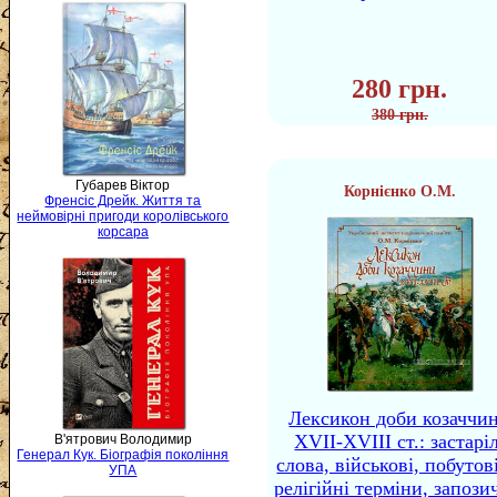
280 грн.
380 грн.
Губарев Віктор
Корнієнко О.М.
Френсіс Дрейк. Життя та
неймовірні пригоди королівського
корсара
Лексикон доби козаччи
XVII-XVIII ст.: застаріл
В'ятрович Володимир
Генерал Кук. Біографія покоління
слова, військові, побутов
УПА
релігійні терміни, запози