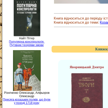
Книга відноситься до періоду іст
Книга відноситься до теми:
Коза
Найт Пітер
Популярна конспірологія.
Путівник теоріями змови
Книжки
Яворницький Дмитро
Різніченко Олександр, Алфьоров
Олександр
Присяга козацьких полків, що були
у поході 1718 року