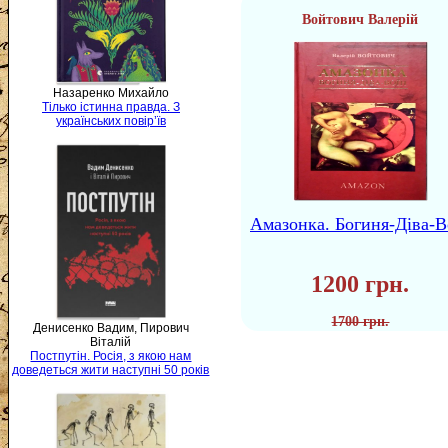
Войтович Валерій
Назаренко Михайло
Тілько істинна правда. З
українських повір’їв
Амазонка. Богиня-Діва-В
1200 грн.
1700 грн.
Денисенко Вадим, Пирович
Віталій
Постпутін. Росія, з якою нам
доведеться жити наступні 50 років