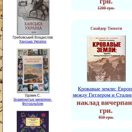
грн.
1200 грн.
Снайдер Тимоти
Грибовський Владислав
Ханська Україна
Кровавые земли: Европ
между Гитлером и Стали
Удовик С.
Знаменитые киевляне.
наклад вичерпан
Фотоальбом
грн.
850 грн.