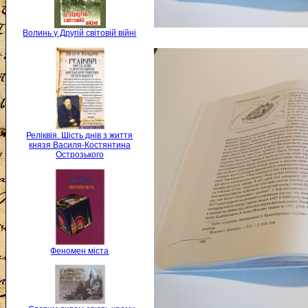
Волинь у Другій світовій війні
Реліквія. Шість днів з життя
князя Василя-Костянтина
Острозького
Феномен міста