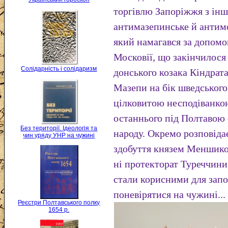
торгівлю Запоріжжя з інш
антимазепинське й антим
який намагався за допомог
Московії, що закінчилося 
Солідарність і солідаризм
донського козака Кіндрата
Мазепи на бік шведського
цілковитою несподіванкою
останнього під Полтавою 
Без території. Ідеологія та
народу. Окремо розповіда
чин уряду УНР на чужині
здобуття князем Меншико
ні протекторат Туреччини
стали корисними для запо
поневірятися на чужині...
Реєстри Полтавського полку
1654 р.