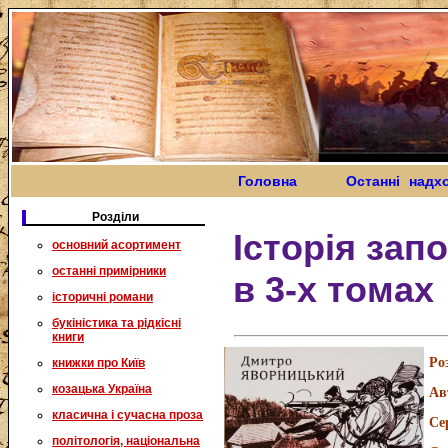
Головна
Останні надх
Розділи
Історія зап
основний асортимент
останні примірники
в 3-х томах
історичні романи
букіністика та рідкісні
книги
Ро
книжки про Київ
козацька Україна
Ав
класична і сучасна проза
Се
політологія, національна