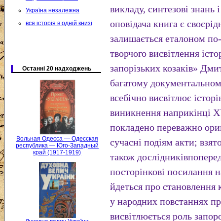
викладу, синтезові знань 
Україна незалежна
оповідача книга є своєрі
вся історія в одній книзі
залишається еталоном по
творчого висвітлення істор
запорізьких козаків» Дми
Останні 20 надходжень
багатому документальному
всебічно висвітлює історі
виникнення наприкінці XV
покладено переважно ориг
Вольная Одесса — Одесская
сучасні подіям акти; взято
республика — Юго-Западный
край (1917-1919)
також дослідниківпоперед
посторінкові посилання 
йдеться про становлення 
у народних повстаннях пр
висвітлюється роль запоро