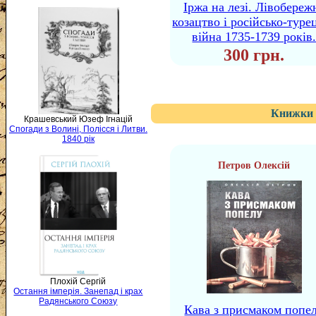
Іржа на лезі. Лівобереж
козацтво і російсько-туре
війна 1735-1739 років
300 грн.
Книжки 
Крашевський Юзеф Ігнацій
Спогади з Волині, Полісся і Литви.
1840 рік
Петров Олексій
Плохій Сергій
Остання імперія. Занепад і крах
Радянського Союзу
Кава з присмаком попе