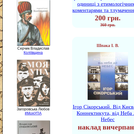
одиниці з етимологічни
коментарями та тлумачен
200 грн.
360 грн.
Шпака І. В.
Серчик Владислав
Коліївщина
Ігор Сікорський. Від Києв
Загоровська Любов
Коннектикута, від Неба 
#МояУПА
Небес
наклад вичерпан