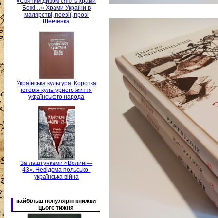
«Святим дивом сяють храми
Божі…» Храми України в
малярстві, поезії, прозі
Шевченка
Українська культура. Коротка
історія культурного життя
українського народа
За лаштунками «Волині—
43». Невідома польсько-
українська війна
найбільш популярні книжки
цього тижня