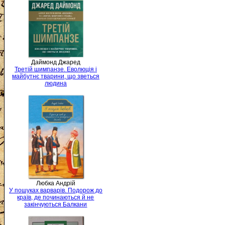
Даймонд Джаред
Третій шимпанзе. Еволюція і
майбутнє тварини, що зветься
людина
Любка Андрій
У пошуках варварів. Подорож до
країв, де починаються й не
закінчуються Балкани