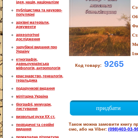
ідея, нація, націоналізм
Ст
публіцистика та науково-
популярні
Об
архівні матеріали,
Фо
документи
археологічні
Ст
дослідження
Мо
зарубіжні видання про
Україну
Іл
етнографія,
9265
давньоукраїнська
Код товару:
міфологія, антропологія
краєзнавство, генеалогія,
геральдика
подарункові видання
мілітарна Україна
біографії, мемуари,
придбати
листування
визвольні рухи XX ст.
Також можна замовити книгу пр
періодичні та серійні
смс, або на Viber:
(098)403-03-9
видання
перекладна література