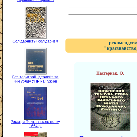
Солідарність і солідаризм
рекомендуем
"краєзнавство,
Пастернак. О.
Без території. Ідеологія та
чин уряду УНР на чужині
Реєстри Полтавського полку
1654 р.