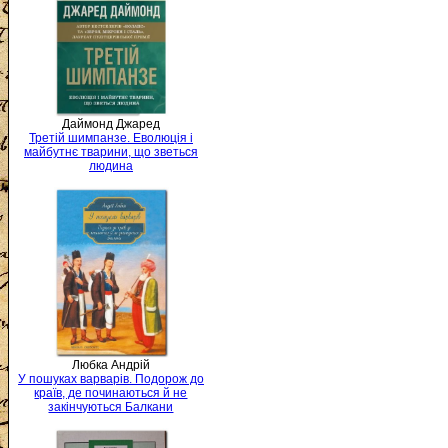
Даймонд Джаред
Третій шимпанзе. Еволюція і
майбутнє тварини, що зветься
людина
Любка Андрій
У пошуках варварів. Подорож до
країв, де починаються й не
закінчуються Балкани