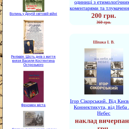
одиниці з етимологічни
коментарями та тлумачен
Волинь у Другій світовій війні
200 грн.
360 грн.
Шпака І. В.
Реліквія. Шість днів з життя
князя Василя-Костянтина
Острозького
Ігор Сікорський. Від Києв
Феномен міста
Коннектикута, від Неба 
Небес
наклад вичерпан
грн.