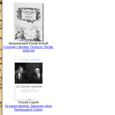
Крашевський Юзеф Ігнацій
Спогади з Волині, Полісся і Литви.
1840 рік
Плохій Сергій
Остання імперія. Занепад і крах
Радянського Союзу