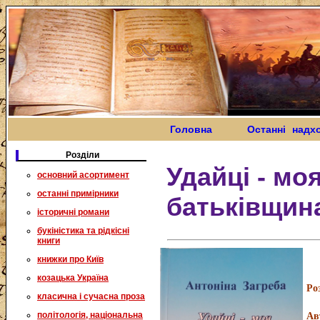
Головна
Останні надх
Розділи
Удайці - мо
основний асортимент
останні примірники
батьківщин
історичні романи
букіністика та рідкісні
книги
книжки про Київ
козацька Україна
Ро
класична і сучасна проза
політологія, національна
Ав