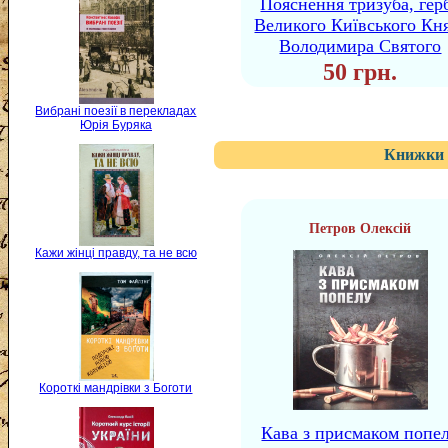
Пояснення тризуба, гер
Великого Київського Кн
Володимира Святого
50 грн.
Вибрані поезії в перекладах
Юрія Буряка
Книжки 
Петров Олексій
Кажи жінці правду, та не всю
Короткі мандрівки з Боготи
Кава з присмаком попе