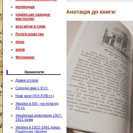
розпродаж
Анотація до книги:
українське народне
мистецтво
всесвітня історія
Релігієзнавство
різне
архів
Фотоанонс
Хронологія
Давня історія
Середні віки з VI ст.
Нові часи (XVI-XVIII ст.)
Україна в XIX - на початку
XX ст.
Українська революція 1917-
1921 років
Україна в 1922-1991 роках.
Радянська Україна