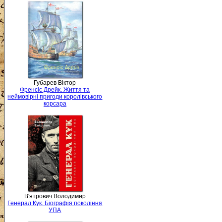
Губарев Віктор
Френсіс Дрейк. Життя та
неймовірні пригоди королівського
корсара
В'ятрович Володимир
Генерал Кук. Біографія покоління
УПА