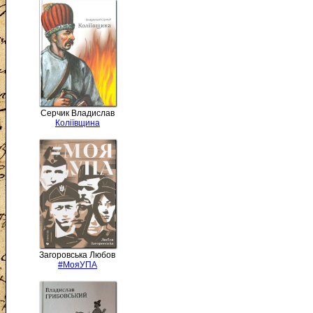
Серчик Владислав
Коліївщина
Загоровська Любов
#МояУПА