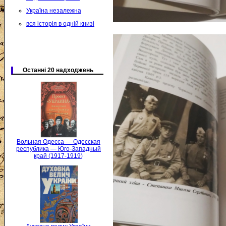
Україна незалежна
вся історія в одній книзі
Останні 20 надходжень
Вольная Одесса — Одесская
республика — Юго-Западный
край (1917-1919)