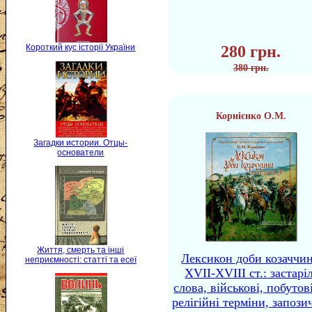
Короткий кус історії України
280 грн.
380 грн.
Корнієнко О.М.
Загадки истории. Отцы-
основатели
Життя, смерть та інші
Лексикон доби козаччи
неприємності: статті та есеї
XVII-XVIII ст.: застаріл
слова, військові, побутов
релігійні терміни, запози