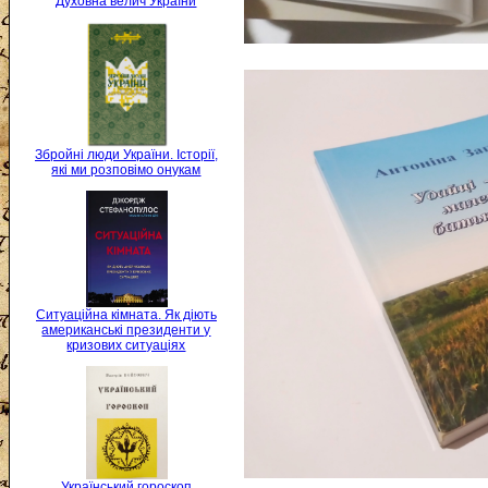
Духовна велич України
Збройні люди України. Історії,
які ми розповімо онукам
Ситуаційна кімната. Як діють
американські президенти у
кризових ситуаціях
Український гороскоп