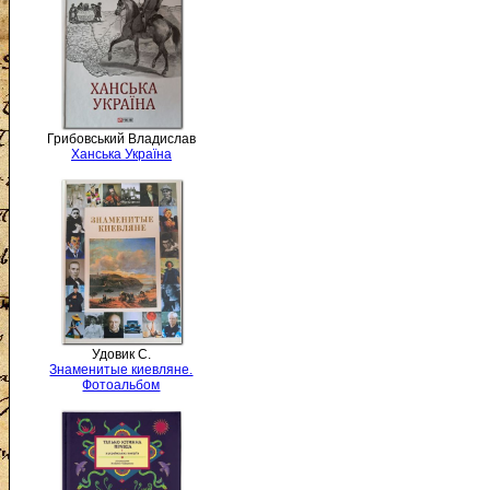
Грибовський Владислав
Ханська Україна
Удовик С.
Знаменитые киевляне.
Фотоальбом