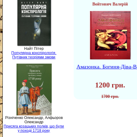
Войтович Валерій
Найт Пітер
Популярна конспірологія.
Путівник теоріями змови
Амазонка. Богиня-Діва-В
1200 грн.
1700 грн.
Різніченко Олександр, Алфьоров
Олександр
Присяга козацьких полків, що були
у поході 1718 року