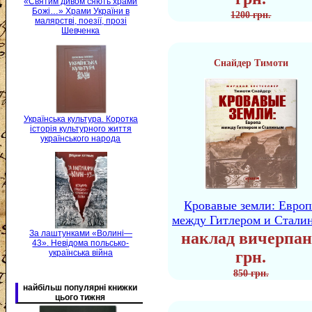
«Святим дивом сяють храми
Божі…» Храми України в
1200 грн.
малярстві, поезії, прозі
Шевченка
Снайдер Тимоти
Українська культура. Коротка
історія культурного життя
українського народа
Кровавые земли: Европ
между Гитлером и Стали
За лаштунками «Волині—
наклад вичерпан
43». Невідома польсько-
українська війна
грн.
850 грн.
найбільш популярні книжки
цього тижня