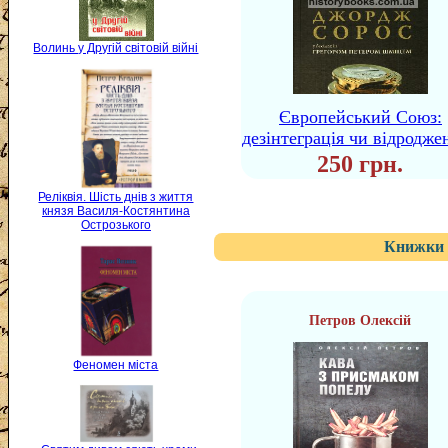
Волинь у Другій світовій війні
Європейський Союз:
дезінтеграція чи відродже
250 грн.
Реліквія. Шість днів з життя
князя Василя-Костянтина
Острозького
Книжки 
Петров Олексій
Феномен міста