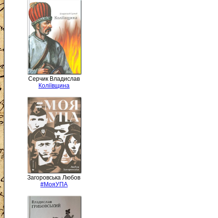
Серчик Владислав
Коліївщина
Загоровська Любов
#МояУПА