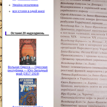
Україна незалежна
вся історія в одній книзі
Останні 20 надходжень
Вольная Одесса — Одесская
республика — Юго-Западный
край (1917-1919)