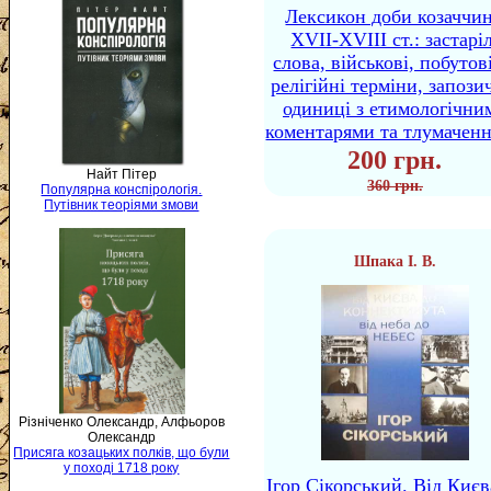
Лексикон доби козаччи
XVII-XVIII ст.: застаріл
слова, військові, побутов
релігійні терміни, запози
одиниці з етимологічни
коментарями та тлумачен
200 грн.
Найт Пітер
360 грн.
Популярна конспірологія.
Путівник теоріями змови
Шпака І. В.
Різніченко Олександр, Алфьоров
Олександр
Присяга козацьких полків, що були
у поході 1718 року
Ігор Сікорський. Від Києв