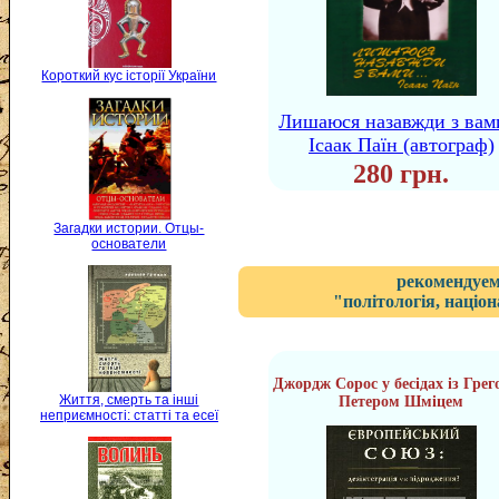
Короткий кус історії України
Лишаюся назавжди з вами
Ісаак Паïн (автограф)
280 грн.
Загадки истории. Отцы-
основатели
рекомендуем
"політологія, націон
Джордж Сорос у бесідах із Гре
Життя, смерть та інші
Петером Шміцем
неприємності: статті та есеї