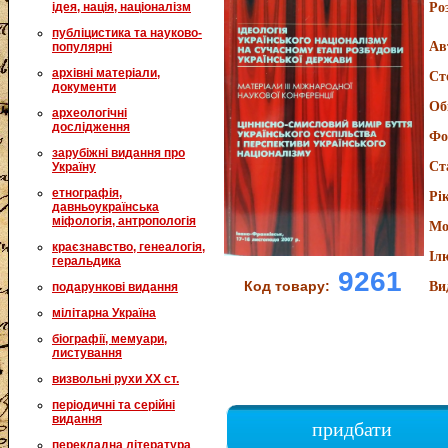
ідея, нація, націоналізм
Ро
публіцистика та науково-
Ав
популярні
архівні матеріали,
Ст
документи
Об
археологічні
дослідження
Фо
зарубіжні видання про
Ст
Україну
етнографія,
Рі
давньоукраїнська
міфологія, антропологія
Мо
краєзнавство, генеалогія,
Іл
геральдика
9261
Код товару:
Ви
подарункові видання
мілітарна Україна
біографії, мемуари,
листування
визвольні рухи XX ст.
періодичні та серійні
видання
придбати
перекладна література