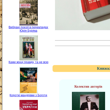
Вибрані поезії в перекладах
Юрія Буряка
Кажи жінці правду, та не всю
Книжки
Колектив авторів
Короткі мандрівки з Боготи