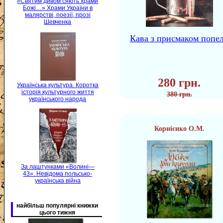
«Святим дивом сяють храми
Божі…» Храми України в
малярстві, поезії, прозі
Шевченка
Кава з присмаком попе
280 грн.
Українська культура. Коротка
історія культурного життя
380 грн.
українського народа
Корнієнко О.М.
За лаштунками «Волині—
43». Невідома польсько-
українська війна
найбільш популярні книжки
цього тижня