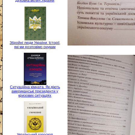
Духовна велич України
Збройні люди України. Історії,
які ми розповімо онукам
Ситуаційна кімната. Як діють
американські президенти у
кризових ситуаціях
Український гороскоп