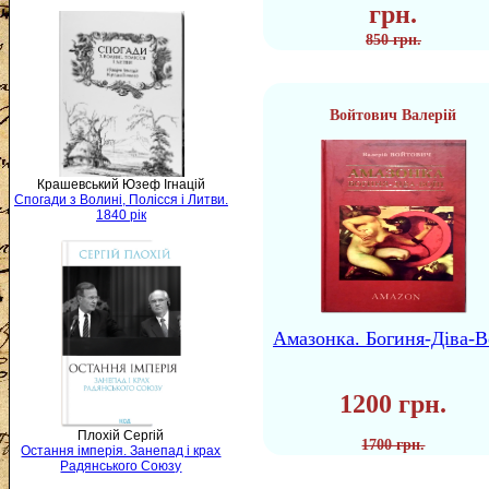
грн.
850 грн.
Войтович Валерій
Крашевський Юзеф Ігнацій
Спогади з Волині, Полісся і Литви.
1840 рік
Амазонка. Богиня-Діва-В
1200 грн.
Плохій Сергій
1700 грн.
Остання імперія. Занепад і крах
Радянського Союзу