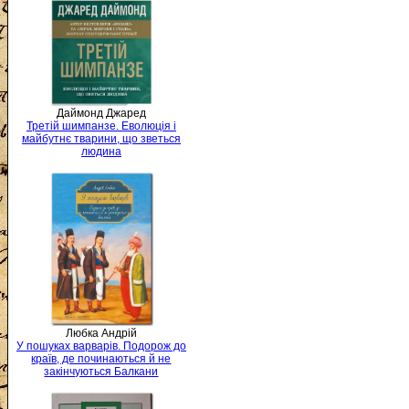
Даймонд Джаред
Третій шимпанзе. Еволюція і
майбутнє тварини, що зветься
людина
Любка Андрій
У пошуках варварів. Подорож до
країв, де починаються й не
закінчуються Балкани