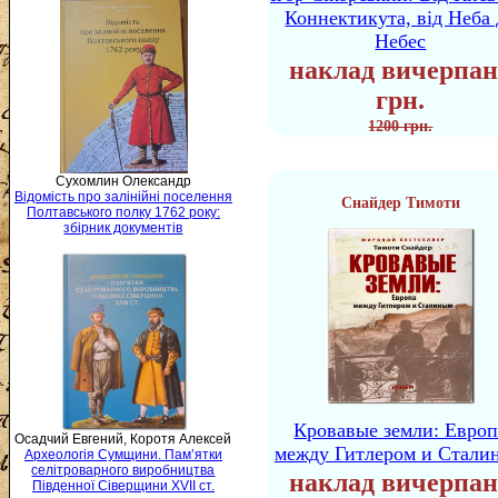
Коннектикута, від Неба 
Небес
наклад вичерпан
грн.
1200 грн.
Сухомлин Олександр
Відомість про залінійні поселення
Снайдер Тимоти
Полтавського полку 1762 року:
збірник документів
Кровавые земли: Европ
Осадчий Евгений, Коротя Алексей
между Гитлером и Стали
Археологія Сумщини. Пам’ятки
селітроварного виробництва
наклад вичерпан
Південної Сіверщини XVII ст.