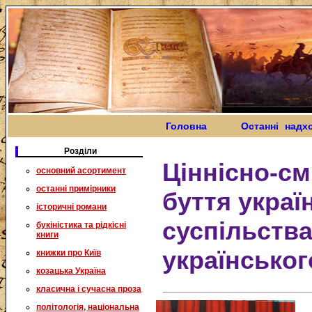
Головна
Останні надх
Розділи
Ціннісно-с
основний асортимент
останні примірники
буття украї
історичні романи
суспільства
букіністика та рідкісні
книги
українськог
книжки про Київ
козацька Україна
класична і сучасна проза
політологія, національна