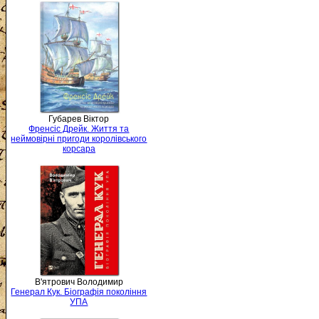
Губарев Віктор
Френсіс Дрейк. Життя та
неймовірні пригоди королівського
корсара
В'ятрович Володимир
Генерал Кук. Біографія покоління
УПА