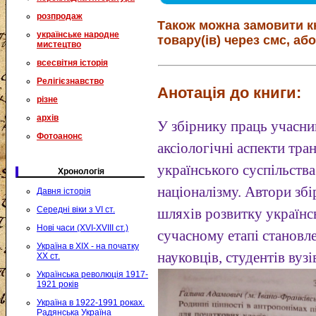
розпродаж
Також можна замовити к
українське народне
товару(ів) через смс, або
мистецтво
всесвітня історія
Релігієзнавство
Анотація до книги:
різне
архів
У збірнику праць учасни
Фотоанонс
аксіологічні аспекти тра
українського суспільства
Хронологія
націоналізму. Автори зб
Давня історія
Середні віки з VI ст.
шляхів розвитку українс
Нові часи (XVI-XVIII ст.)
сучасному етапі становл
Україна в XIX - на початку
науковців, студентів вузі
XX ст.
Українська революція 1917-
1921 років
Україна в 1922-1991 роках.
Радянська Україна