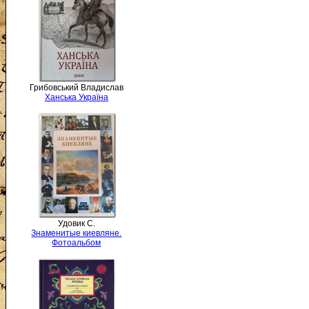
Грибовський Владислав
Ханська Україна
Удовик С.
Знаменитые киевляне.
Фотоальбом