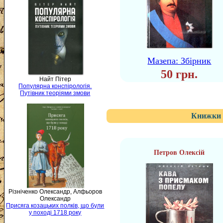
Мазепа: Збірник
50 грн.
Найт Пітер
Популярна конспірологія.
Путівник теоріями змови
Книжки 
Петров Олексій
Різніченко Олександр, Алфьоров
Олександр
Присяга козацьких полків, що були
у поході 1718 року