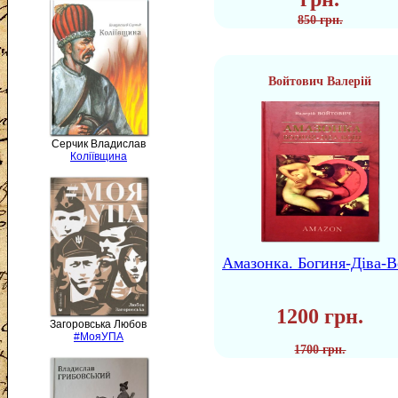
850 грн.
Войтович Валерій
Серчик Владислав
Коліївщина
Амазонка. Богиня-Діва-В
1200 грн.
Загоровська Любов
#МояУПА
1700 грн.