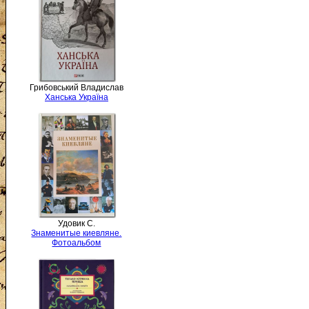
Грибовський Владислав
Ханська Україна
Удовик С.
Знаменитые киевляне.
Фотоальбом