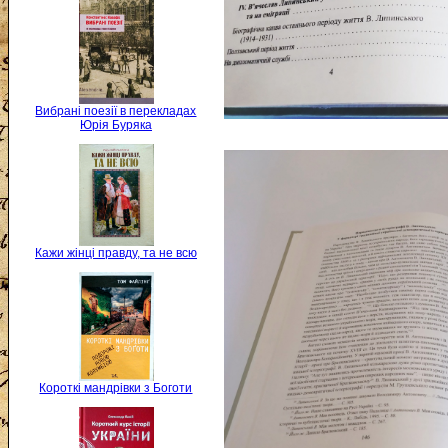
Вибрані поезії в перекладах
Юрія Буряка
Кажи жінці правду, та не всю
Короткі мандрівки з Боготи