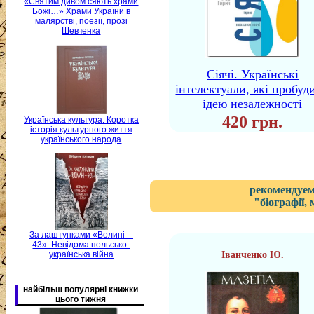
«Святим дивом сяють храми
Божі…» Храми України в
малярстві, поезії, прозі
Шевченка
Сіячі. Українські
інтелектуали, які пробуд
ідею незалежності
420 грн.
Українська культура. Коротка
історія культурного життя
українського народа
рекомендуем
"біографії,
За лаштунками «Волині—
43». Невідома польсько-
українська війна
Іванченко Ю.
найбільш популярні книжки
цього тижня