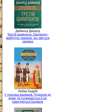
Даймонд Джаред
Третій шимпанзе. Еволюція і
майбутнє тварини, що зветься
людина
Любка Андрій
У пошуках варварів. Подорож до
країв, де починаються й не
закінчуються Балкани