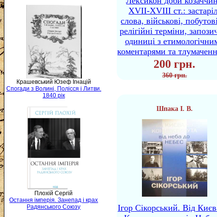
Лексикон доби козаччи
XVII-XVIII ст.: застаріл
слова, військові, побутов
релігійні терміни, запози
одиниці з етимологічни
коментарями та тлумачен
200 грн.
360 грн.
Крашевський Юзеф Ігнацій
Спогади з Волині, Полісся і Литви.
1840 рік
Шпака І. В.
Плохій Сергій
Остання імперія. Занепад і крах
Ігор Сікорський. Від Києв
Радянського Союзу