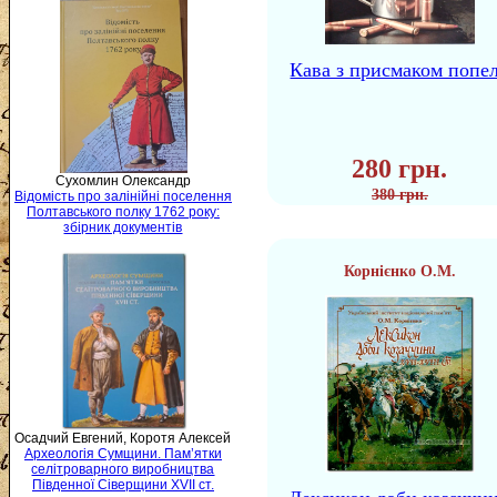
Кава з присмаком попе
280 грн.
Сухомлин Олександр
380 грн.
Відомість про залінійні поселення
Полтавського полку 1762 року:
збірник документів
Корнієнко О.М.
Осадчий Евгений, Коротя Алексей
Археологія Сумщини. Пам’ятки
селітроварного виробництва
Південної Сіверщини XVII ст.