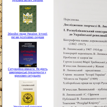
Духовна велич України
Збройні люди України. Історії,
які ми розповімо онукам
Ситуаційна кімната. Як діють
американські президенти у
кризових ситуаціях
Український гороскоп