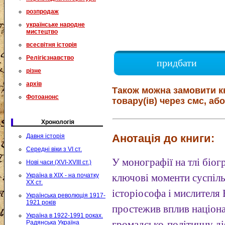
розпродаж
українське народне
мистецтво
всесвітня історія
Релігієзнавство
придбати
різне
архів
Також можна замовити к
Фотоанонс
товару(ів) через смс, або
Хронологія
Анотація до книги:
Давня історія
Середні віки з VI ст.
У монографії на тлі біог
Нові часи (XVI-XVIII ст.)
Україна в XIX - на початку
ключові моменти суспіл
XX ст.
історіософа і мислителя
Українська революція 1917-
1921 років
простежив вплив націон
Україна в 1922-1991 роках.
Радянська Україна
громадсько-політичну ді