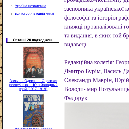
Україна незалежна
засновника української 
вся історія в одній книзі
філософії та історіограф
книжці проаналізовані г
та видання, в яких той бр
Останні 20 надходжень
видавець.
Редакційна колегія: Геор
Дмитро Бурім, Василь Д
Олександр Маврін, Юрій
Вольная Одесса — Одесская
республика — Юго-Западный
Володи- мир Потульниць
край (1917-1919)
Федорук