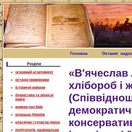
Головна
Останні надх
Розділи
«В'ячеслав
основний асортимент
останні примірники
хлібороб і 
історичні романи
(Співвідно
букіністика та рідкісні
книги
демократич
книжки про Київ
козацька Україна
консервати
класична і сучасна проза
політологія, національна