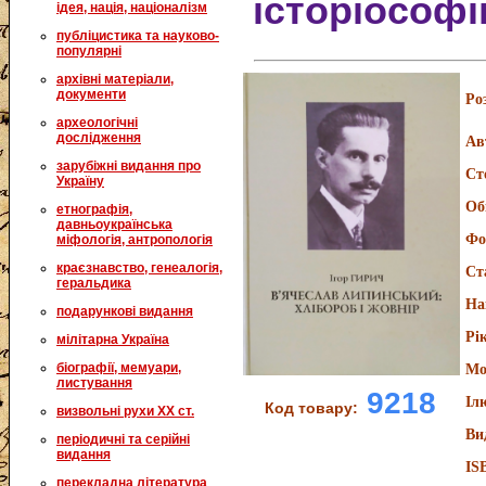
історіософії
ідея, нація, націоналізм
публіцистика та науково-
популярні
архівні матеріали,
документи
Ро
археологічні
дослідження
Ав
зарубіжні видання про
Ст
Україну
Об
етнографія,
давньоукраїнська
Фо
міфологія, антропологія
краєзнавство, генеалогія,
Ст
геральдика
На
подарункові видання
Рі
мілітарна Україна
біографії, мемуари,
Мо
листування
9218
Іл
Код товару:
визвольні рухи XX ст.
Ви
періодичні та серійні
видання
IS
перекладна література