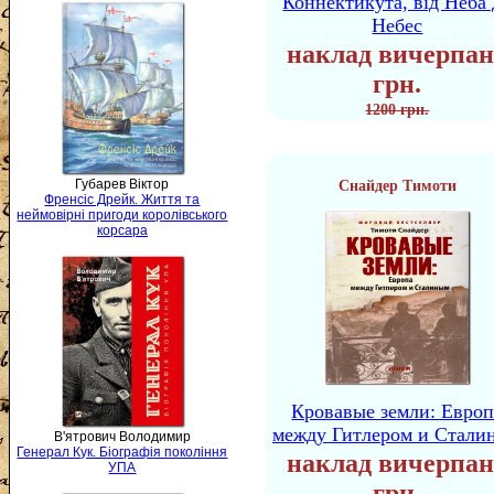
Коннектикута, від Неба 
Небес
наклад вичерпан
грн.
1200 грн.
Губарев Віктор
Снайдер Тимоти
Френсіс Дрейк. Життя та
неймовірні пригоди королівського
корсара
Кровавые земли: Европ
между Гитлером и Стали
В'ятрович Володимир
Генерал Кук. Біографія покоління
наклад вичерпан
УПА
грн.