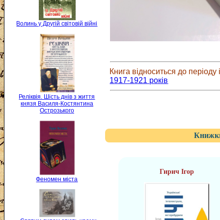
Волинь у Другій світовій війні
Книга відноситься до періоду і
1917-1921 років
Реліквія. Шість днів з життя
князя Василя-Костянтина
Острозького
Книжки
Гирич Ігор
Феномен міста