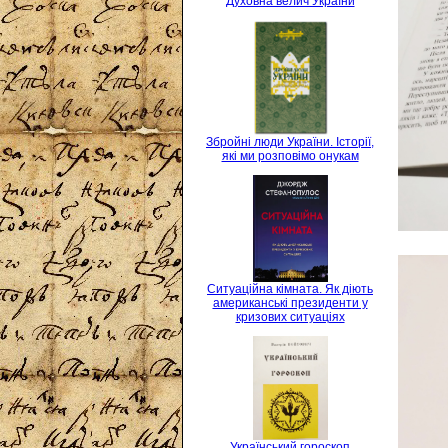
Духовна велич України
Збройні люди України. Історії,
які ми розповімо онукам
Ситуаційна кімната. Як діють
американські президенти у
кризових ситуаціях
Український гороскоп