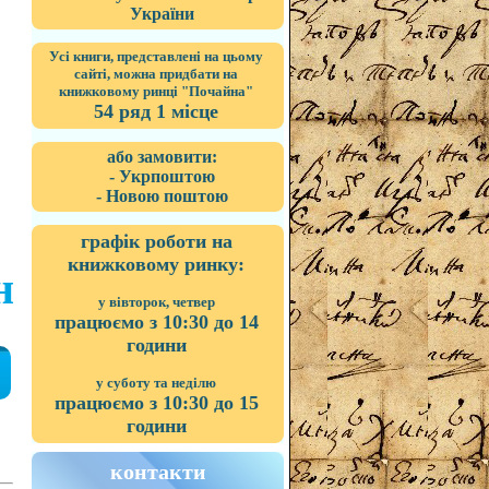
України
Усі книги, представлені на цьому
сайті, можна придбати на
книжковому ринці "Почайна"
54 ряд 1 місце
або замовити:
- Укрпоштою
- Новою поштою
графік роботи на
книжковому ринку:
н
у вівторок, четвер
працюємо з 10:30 до 14
години
у суботу та неділю
працюємо з 10:30 до 15
години
контакти