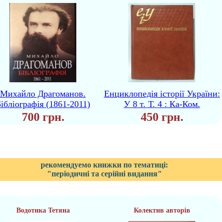
Михайло Драгоманов.
Енциклопедія історії України:
ібліографія (1861-2011)
У 8 т. Т. 4 : Ка-Ком.
700 грн.
450 грн.
рекомендуемо книжки по тематиці:
"періодичні та серійні видання"
Водотика Тетяна
Колектив авторів