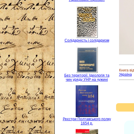
Солідарність і солідаризм
Книга ві
Україна
Без території. Ідеологія та
чин уряду УНР на чужині
Реєстри Полтавського полку
1654 р.