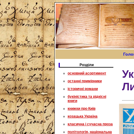
Голо
Розділи
Ук
основний асортимент
останні примірники
Ли
історичні романи
букіністика та рідкісні
книги
книжки про Київ
козацька Україна
класична і сучасна проза
політологія, національна