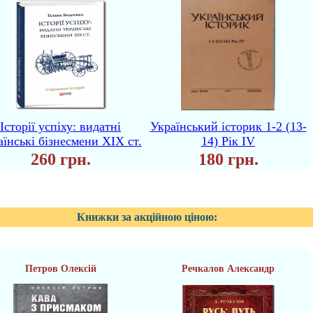
Iсторiї успiху: видатні
Український історик 1-2 (13-
аїнські бізнесмени ХІХ ст.
14) Рік IV
260 грн.
180 грн.
Книжки за акційною ціною:
Петров Олексій
Речкалов Александр