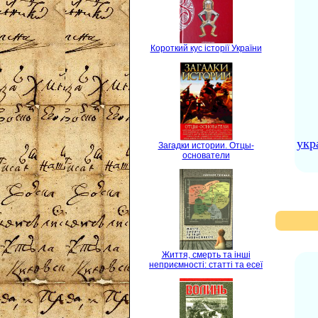
Короткий кус історії України
укр
Загадки истории. Отцы-
основатели
Життя, смерть та інші
неприємності: статті та есеї