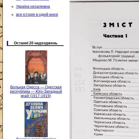
Україна незалежна
вся історія в одній книзі
Останні 20 надходжень
Вольная Одесса — Одесская
республика — Юго-Западный
край (1917-1919)