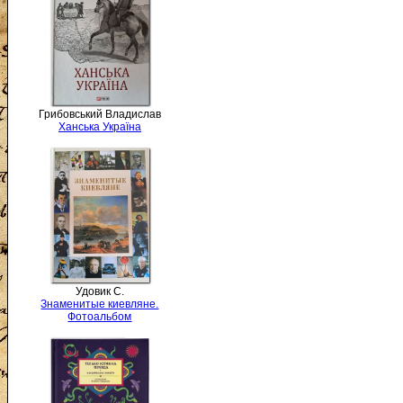
Грибовський Владислав
Ханська Україна
Удовик С.
Знаменитые киевляне.
Фотоальбом