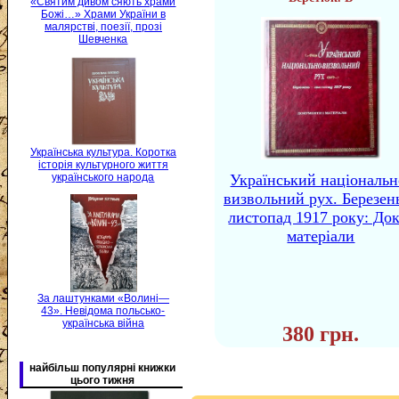
«Святим дивом сяють храми
Божі…» Храми України в
малярстві, поезії, прозі
Шевченка
Українська культура. Коротка
історія культурного життя
українського народа
Український національн
визвольний рух. Березе
листопад 1917 року: Док
матеріали
За лаштунками «Волині—
43». Невідома польсько-
українська війна
380 грн.
найбільш популярні книжки
цього тижня