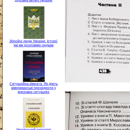
Духовна велич України
Збройні люди України. Історії,
які ми розповімо онукам
Ситуаційна кімната. Як діють
американські президенти у
кризових ситуаціях
Український гороскоп