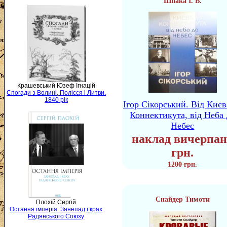
Шпака І. В.
Крашевський Юзеф Ігнацій
Спогади з Волині, Полісся і Литви.
1840 рік
Ігор Сікорський. Від Києв
Коннектикута, від Неба 
Небес
наклад вичерпан
грн.
1200 грн.
Снайдер Тимоти
Плохій Сергій
Остання імперія. Занепад і крах
Радянського Союзу