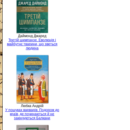
Даймонд Джаред
Третій шимпанзе. Еволюція і
майбутнє тварини, що зветься
людина
Любка Андрій
У пошуках варварів. Подорож до
країв, де починаються й не
закінчуються Балкани