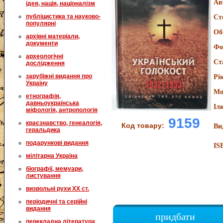
Ав
ідея, нація, націоналізм
публіцистика та науково-
Ст
популярні
Об
архівні матеріали,
документи
Фо
археологічні
Ст
дослідження
зарубіжні видання про
Рі
Україну
Мо
етнографія,
давньоукраїнська
Іл
міфологія, антропологія
9159
краєзнавство, генеалогія,
Код товару:
Ви
геральдика
подарункові видання
IS
мілітарна Україна
біографії, мемуари,
листування
визвольні рухи XX ст.
періодичні та серійні
видання
придбати
перекладна література