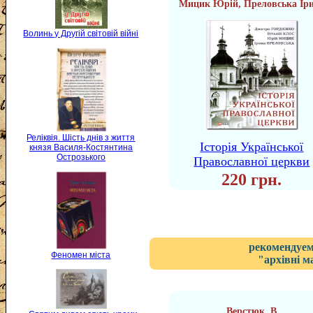
Мицик Юрій, Преловська Ір
Волинь у Другій світовій війні
Реліквія. Шість днів з життя
Історія Української
князя Василя-Костянтина
Острозького
Православної церкви
220 грн.
рекомендуем
Феномен міста
"архівні м
Верстюк. В