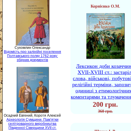
Корнієнко О.М.
Сухомлин Олександр
Відомість про залінійні поселення
Полтавського полку 1762 року:
збірник документів
Лексикон доби козаччи
XVII-XVIII ст.: застаріл
слова, військові, побутов
релігійні терміни, запози
одиниці з етимологічни
коментарями та тлумачен
200 грн.
360 грн.
Осадчий Евгений, Коротя Алексей
Археологія Сумщини. Пам’ятки
селітроварного виробництва
Південної Сіверщини XVII ст.