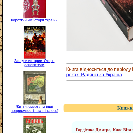
Короткий кус історії України
Загадки истории. Отцы-
основатели
Книга відноситься до періоду і
роках. Радянська Україна
Життя, смерть та інші
Книжки
неприємності: статті та есеї
Гордієнко Дмитро, Клос Вітал