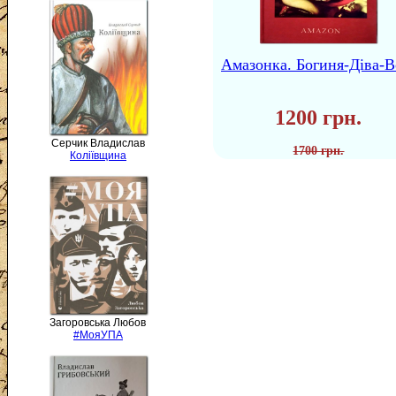
Амазонка. Богиня-Діва-В
1200 грн.
Серчик Владислав
1700 грн.
Коліївщина
Загоровська Любов
#МояУПА