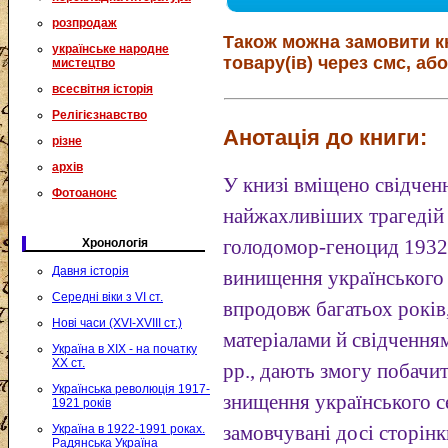
розпродаж
Також можна замовити к
українське народне
товару(ів) через смс, або
мистецтво
всесвітня історія
Релігієзнавство
Анотація до книги:
різне
архів
У книзі вміщено свідченн
Фотоанонс
найжахливіших трагедій 
Хронологія
голодомор-геноцид 1932-
Давня історія
винищення українського 
Середні віки з VI ст.
впродовж багатьох рокі
Нові часи (XVI-XVIII ст.)
матеріалами й свідченн
Україна в XIX - на початку
XX ст.
рр., дають змогу побачи
Українська революція 1917-
знищення українського с
1921 років
Україна в 1922-1991 роках.
замовчувані досі сторінки
Радянська Україна