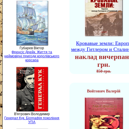
Кровавые земли: Европ
Губарев Віктор
между Гитлером и Стали
Френсіс Дрейк. Життя та
наклад вичерпан
неймовірні пригоди королівського
корсара
грн.
850 грн.
Войтович Валерій
В'ятрович Володимир
Генерал Кук. Біографія покоління
УПА