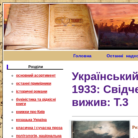
Головна
Останні надх
Розділи
Український
основний асортимент
останні примірники
1933: Свідч
історичні романи
вижив: Т.3
букіністика та рідкісні
книги
книжки про Київ
козацька Україна
Ро
класична і сучасна проза
політологія, національна