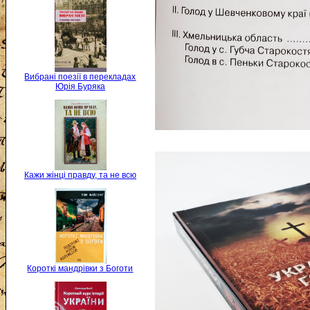
Вибрані поезії в перекладах
Юрія Буряка
Кажи жінці правду, та не всю
Короткі мандрівки з Боготи