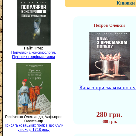
Книжки 
Петров Олексій
Найт Пітер
Популярна конспірологія.
Путівник теоріями змови
Кава з присмаком попе
280 грн.
Різніченко Олександр, Алфьоров
Олександр
380 грн.
Присяга козацьких полків, що були
у поході 1718 року