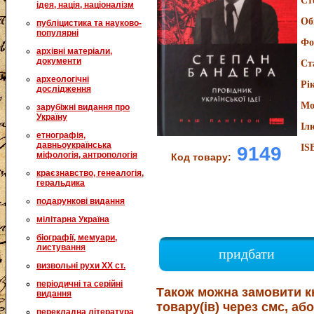
Ст
ідея, нація, націоналізм
Об
публіцистика та науково-
популярні
Фо
архівні матеріали,
документи
Ст
археологічні
Рі
дослідження
Мо
зарубіжні видання про
Україну
Іл
етнографія,
давньоукраїнська
IS
9149
міфологія, антропологія
Код товару:
краєзнавство, генеалогія,
геральдика
подарункові видання
мілітарна Україна
біографії, мемуари,
листування
придбати
визвольні рухи XX ст.
періодичні та серійні
Також можна замовити к
видання
товару(ів) через смс, або
перекладна література