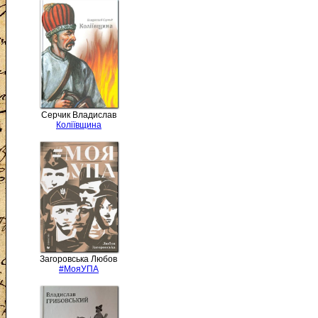
Серчик Владислав
Коліївщина
Загоровська Любов
#МояУПА