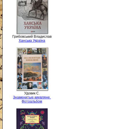
Грибовський Владислав
Ханська Україна
Удовик С.
Знаменитые киевляне.
Фотоальбом