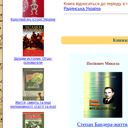
Книга відноситься до періоду іст
Радянська Україна
Короткий кус історії України
Книжки
Загадки истории. Отцы-
основатели
Посівнич Микола
Життя, смерть та інші
неприємності: статті та есеї
Степан Бандера-життя