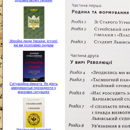
Духовна велич України
Збройні люди України. Історії,
які ми розповімо онукам
Ситуаційна кімната. Як діють
американські президенти у
кризових ситуаціях
Український гороскоп