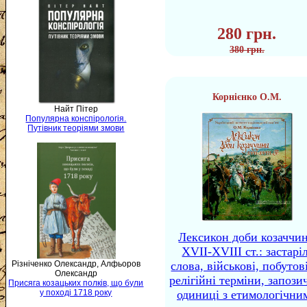
280 грн.
380 грн.
Корнієнко О.М.
Найт Пітер
Популярна конспірологія.
Путівник теоріями змови
Лексикон доби козаччи
XVII-XVIII ст.: застаріл
Різніченко Олександр, Алфьоров
слова, військові, побутов
Олександр
релігійні терміни, запози
Присяга козацьких полків, що були
у поході 1718 року
одиниці з етимологічни