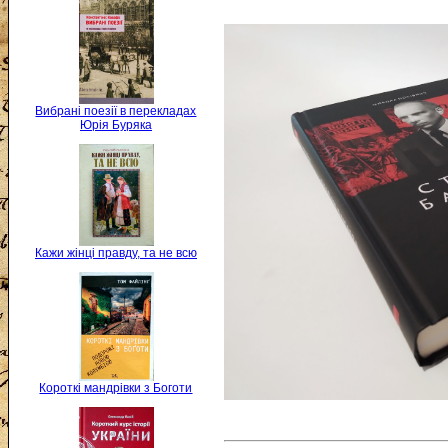
Вибрані поезії в перекладах
Юрія Буряка
Кажи жінці правду, та не всю
Короткі мандрівки з Боготи