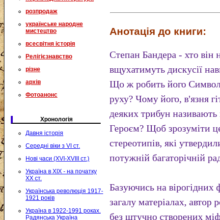
розпродаж
українське народне
Анотація до книги:
мистецтво
всесвітня історія
Степан Бандера - хто він 
Релігієзнавство
вщухатимуть дискусії нав
різне
архів
Що ж робить його Символ
Фотоанонс
руху? Чому його, в'язня гі
деяких трибун називають 
Хронологія
Героєм? Щоб зрозуміти це
Давня історія
стереотипів, які утвердил
Середні віки з VI ст.
потужній багаторічній ра
Нові часи (XVI-XVIII ст.)
Україна в XIX - на початку
XX ст.
Базуючись на вірогідних 
Українська революція 1917-
1921 років
загалу матеріалах, автор
Україна в 1922-1991 роках.
без штучно створених міфі
Радянська Україна