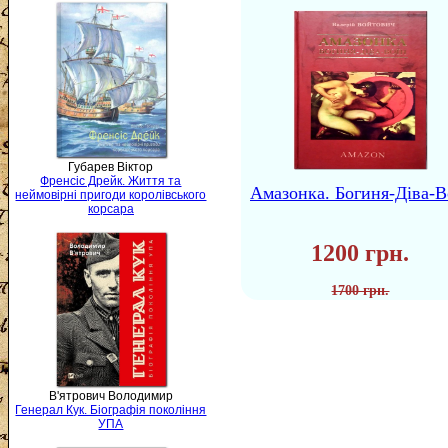
Губарев Віктор
Френсіс Дрейк. Життя та
Амазонка. Богиня-Діва-В
неймовірні пригоди королівського
корсара
1200 грн.
1700 грн.
В'ятрович Володимир
Генерал Кук. Біографія покоління
УПА