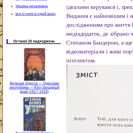
ідеалами керувався і, зр
Україна незалежна
вся історія в одній книзі
Видання є найновішим і 
дослідженням про життя 
медіадодаток, де зібрано ч
Останні 20 надходжень
Степаном Бандерою, а ще 
відеоматеріали і живі по
інтелектом.
Вольная Одесса — Одесская
республика — Юго-Западный
край (1917-1919)