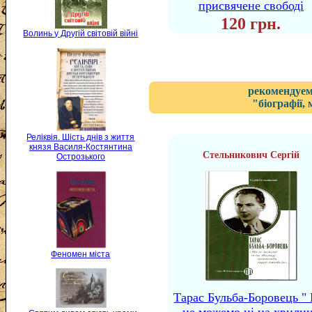
присвячене свободі
120 грн.
Волинь у Другій світовій війні
рекомендуем
"біографії,
Реліквія. Шість днів з життя
князя Василя-Костянтина
Стельникович Сергій
Острозького
Феномен міста
Тарас Бульба-Боровець "