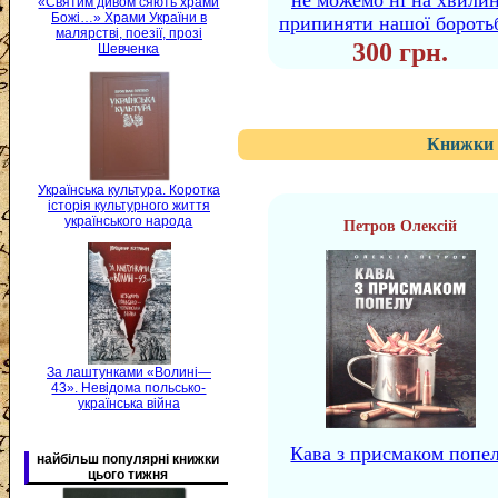
не можемо ні на хвили
«Святим дивом сяють храми
Божі…» Храми України в
припиняти нашої бороть
малярстві, поезії, прозі
300 грн.
Шевченка
Книжки 
Українська культура. Коротка
історія культурного життя
українського народа
Петров Олексій
За лаштунками «Волині—
43». Невідома польсько-
українська війна
Кава з присмаком попе
найбільш популярні книжки
цього тижня