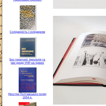
Солідарність і солідаризм
Без території. Ідеологія та
чин уряду УНР на чужині
Реєстри Полтавського полку
1654 р.