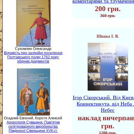
коментарями та тлумачен
200 грн.
360 грн.
Шпака І. В.
Сухомлин Олександр
Відомість про залінійні поселення
Полтавського полку 1762 року:
збірник документів
Ігор Сікорський. Від Києв
Коннектикута, від Неба 
Небес
наклад вичерпан
Осадчий Евгений, Коротя Алексей
Археологія Сумщини. Пам’ятки
грн.
селітроварного виробництва
Південної Сіверщини XVII ст.
1200 грн.