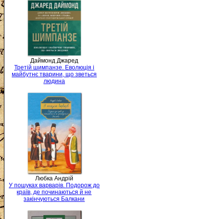
Даймонд Джаред
Третій шимпанзе. Еволюція і
майбутнє тварини, що зветься
людина
Любка Андрій
У пошуках варварів. Подорож до
країв, де починаються й не
закінчуються Балкани