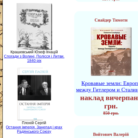
Снайдер Тимоти
Крашевський Юзеф Ігнацій
Спогади з Волині, Полісся і Литви.
1840 рік
Кровавые земли: Европ
между Гитлером и Стали
наклад вичерпан
грн.
850 грн.
Плохій Сергій
Остання імперія. Занепад і крах
Радянського Союзу
Войтович Валерій