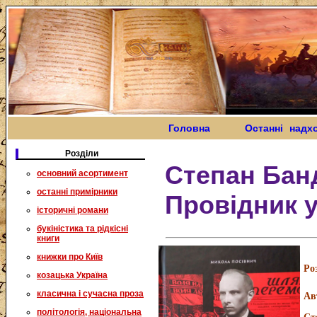
Головна
Останні надх
Розділи
Степан Бан
основний асортимент
останні примірники
Провідник у
історичні романи
букіністика та рідкісні
книги
книжки про Київ
Ро
козацька Україна
класична і сучасна проза
Ав
політологія, національна