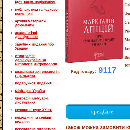
ідея, нація, націоналізм
Об
публіцистика та науково-
популярні
Фо
архівні матеріали,
Ст
документи
Рі
археологічні
дослідження
Мо
зарубіжні видання про
Україну
Іл
етнографія,
Ви
давньоукраїнська
міфологія, антропологія
IS
9117
Код товару:
краєзнавство, генеалогія,
геральдика
подарункові видання
мілітарна Україна
біографії, мемуари,
листування
визвольні рухи XX ст.
придбати
періодичні та серійні
видання
Також можна замовити к
перекладна література