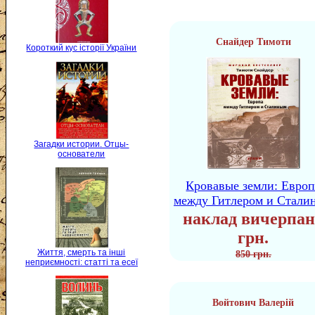
Снайдер Тимоти
Короткий кус історії України
Загадки истории. Отцы-
основатели
Кровавые земли: Европ
между Гитлером и Стали
наклад вичерпан
грн.
Життя, смерть та інші
850 грн.
неприємності: статті та есеї
Войтович Валерій