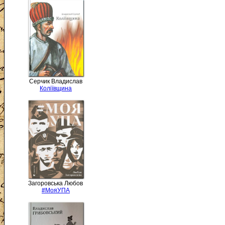
Серчик Владислав
Коліївщина
Загоровська Любов
#МояУПА