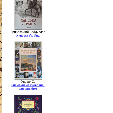
Грибовський Владислав
Ханська Україна
Удовик С.
Знаменитые киевляне.
Фотоальбом