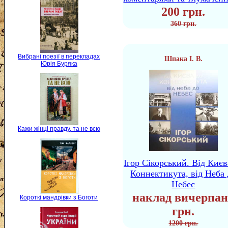
200 грн.
360 грн.
Вибрані поезії в перекладах
Шпака І. В.
Юрія Буряка
Кажи жінці правду, та не всю
Ігор Сікорський. Від Києв
Коннектикута, від Неба 
Небес
наклад вичерпан
Короткі мандрівки з Боготи
грн.
1200 грн.