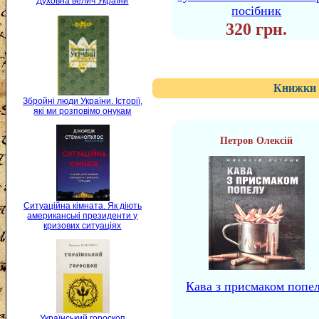
Духовна велич України
посібник
320 грн.
Книжки 
Збройні люди України. Історії,
які ми розповімо онукам
Петров Олексій
Ситуаційна кімната. Як діють
американські президенти у
кризових ситуаціях
Кава з присмаком попе
Український гороскоп