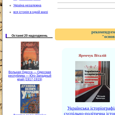
Україна незалежна
вся історія в одній книзі
рекомендуем
Останні 20 надходжень
"основ
Яремчук Віталій
Вольная Одесса — Одесская
республика — Юго-Западный
край (1917-1919)
Українська історіографі
суспільно-політична істор