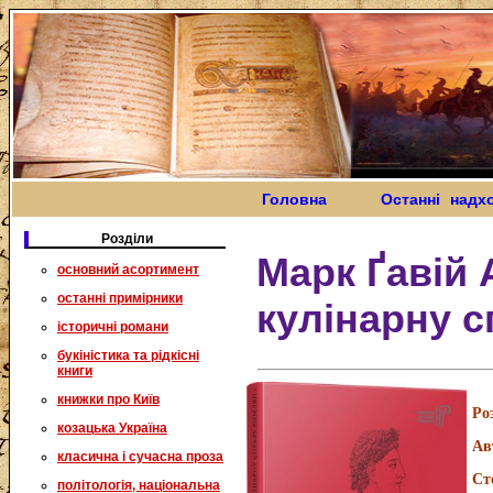
Головна
Останні надх
Розділи
Марк Ґавій 
основний асортимент
останні примірники
кулінарну 
історичні романи
букіністика та рідкісні
книги
книжки про Київ
Ро
козацька Україна
Ав
класична і сучасна проза
Ст
політологія, національна