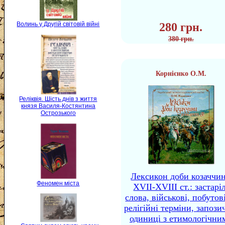
Волинь у Другій світовій війні
280 грн.
380 грн.
Корнієнко О.М.
Реліквія. Шість днів з життя
князя Василя-Костянтина
Острозького
Лексикон доби козаччи
Феномен міста
XVII-XVIII ст.: застаріл
слова, військові, побутов
релігійні терміни, запози
одиниці з етимологічни