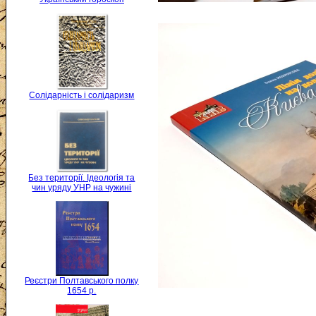
Солідарність і солідаризм
Без території. Ідеологія та
чин уряду УНР на чужині
Реєстри Полтавського полку
1654 р.