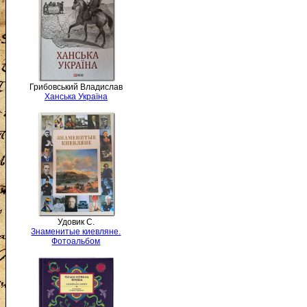
Грибовський Владислав
Ханська Україна
Удовик С.
Знаменитые киевляне.
Фотоальбом