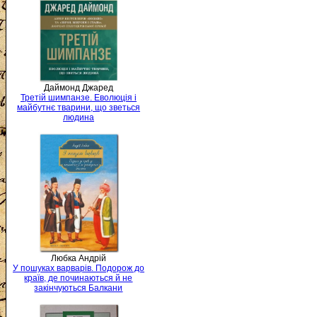
Даймонд Джаред
Третій шимпанзе. Еволюція і
майбутнє тварини, що зветься
людина
Любка Андрій
У пошуках варварів. Подорож до
країв, де починаються й не
закінчуються Балкани