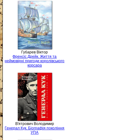
Губарев Віктор
Френсіс Дрейк. Життя та
неймовірні пригоди королівського
корсара
В'ятрович Володимир
Генерал Кук. Біографія покоління
УПА