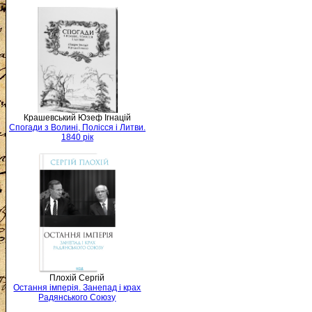
Крашевський Юзеф Ігнацій
Спогади з Волині, Полісся і Литви.
1840 рік
Плохій Сергій
Остання імперія. Занепад і крах
Радянського Союзу