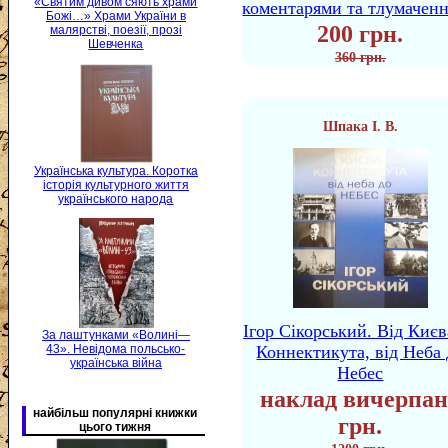
«Святим дивом сяють храми
коментарями та тлумачен
Божі…» Храми України в
200 грн.
малярстві, поезії, прозі
Шевченка
360 грн.
Шпака І. В.
Українська культура. Коротка
історія культурного життя
українського народа
Ігор Сікорський. Від Києв
За лаштунками «Волині—
43». Невідома польсько-
Коннектикута, від Неба 
українська війна
Небес
наклад вичерпан
найбільш популярні книжки
грн.
цього тижня