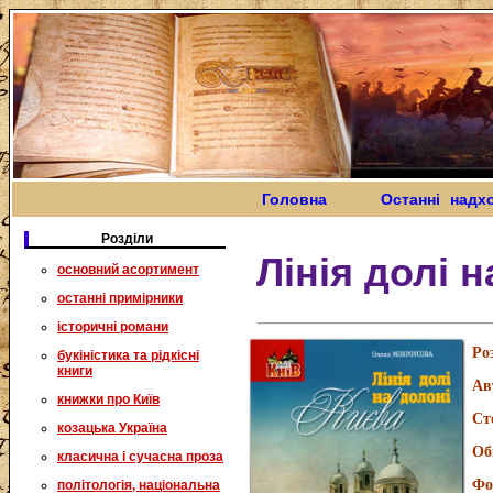
Головна
Останні надх
Розділи
Лінія долі 
основний асортимент
останні примірники
історичні романи
Ро
букіністика та рідкісні
книги
Ав
книжки про Київ
Ст
козацька Україна
Об
класична і сучасна проза
Фо
політологія, національна