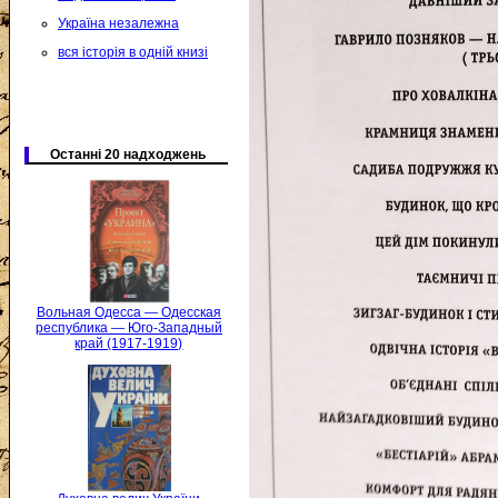
Україна незалежна
вся історія в одній книзі
Останні 20 надходжень
Вольная Одесса — Одесская
республика — Юго-Западный
край (1917-1919)