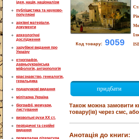
ідея, нація, націоналізм
Ст
публіцистика та науково-
популярні
Рі
архівні матеріали,
Мо
документи
Іл
археологічні
дослідження
9059
Код товару:
IS
зарубіжні видання про
Україну
етнографія,
давньоукраїнська
міфологія, антропологія
краєзнавство, генеалогія,
геральдика
придбати
подарункові видання
мілітарна Україна
Також можна замовити к
біографії, мемуари,
листування
товару(ів) через смс, або
визвольні рухи XX ст.
періодичні та серійні
видання
Анотація до книги:
перекладна література