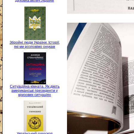
Духовна велич України
Збройні люди України. Історії,
які ми розповімо онукам
Ситуаційна кімната. Як діють
американські президенти у
кризових ситуаціях
Український гороскоп