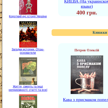
КИЕВА (На украинско
языке)
400 грн.
Короткий кус історії України
Книжки 
Загадки истории. Отцы-
Петров Олексій
основатели
Життя, смерть та інші
неприємності: статті та есеї
Кава з присмаком попе