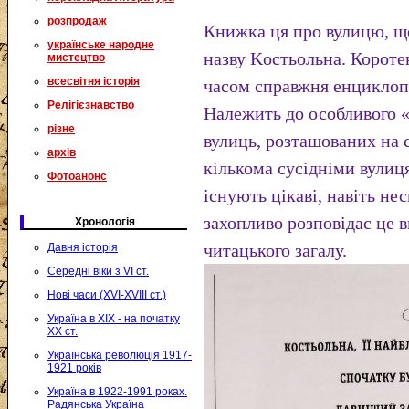
розпродаж
Книжка ця про вулицю, щ
українське народне
назву Kocтьольна. Коротен
мистецтво
всесвітня історія
часом справжня енциклопе
Релігієзнавство
Належить до особливого 
різне
вулиць, розташованих на 
архів
кількома сусідніми вули
Фотоанонс
існують цікаві, навіть нес
захопливо розповідає це 
Хронологія
читацького загалу.
Давня історія
Середні віки з VI ст.
Нові часи (XVI-XVIII ст.)
Україна в XIX - на початку
XX ст.
Українська революція 1917-
1921 років
Україна в 1922-1991 роках.
Радянська Україна