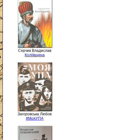
Серчик Владислав
Коліївщина
Загоровська Любов
#МояУПА