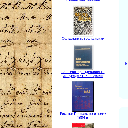
Солідарність і солідаризм
К
Без території. Ідеологія та
чин уряду УНР на чужині
Реєстри Полтавського полку
1654 р.