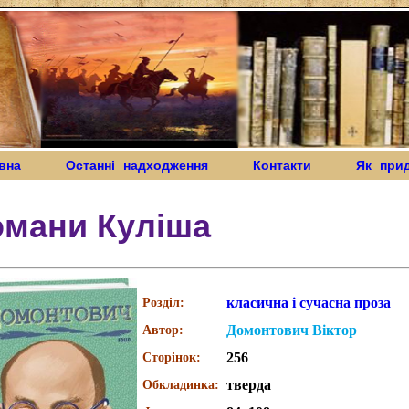
вна
Останні надходження
Контакти
Як при
омани Куліша
класична і сучасна проза
Розділ:
Домонтович Віктор
Автор:
256
Сторінок:
тверда
Обкладинка: