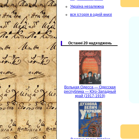
Україна незалежна
вся історія в одній книзі
Останні 20 надходжень
Вольная Одесса — Одесская
республика — Юго-Западный
край (1917-1919)