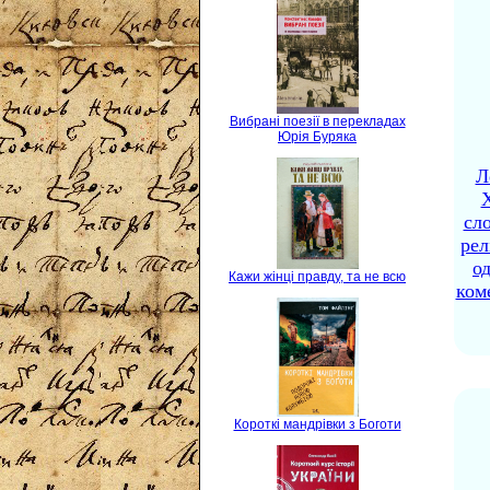
Вибрані поезії в перекладах
Юрія Буряка
Л
X
сло
рел
о
Кажи жінці правду, та не всю
ком
Короткі мандрівки з Боготи