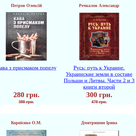
Петров Олексій
Речкалов Александр
ава з присмаком попелу
Русь: путь к Украине.
Украинские земли в составе
Польши и Литвы. Части 2 и 3
книги второй
280 грн.
300 грн.
380 грн.
470 грн.
Корнієнко О.М.
Дмитришин Ірина