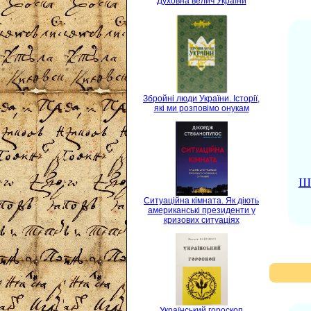
Духовна велич України
Збройні люди України. Історії,
які ми розповімо онукам
Ше
Ситуаційна кімната. Як діють
американські президенти у
кризових ситуаціях
Український гороскоп