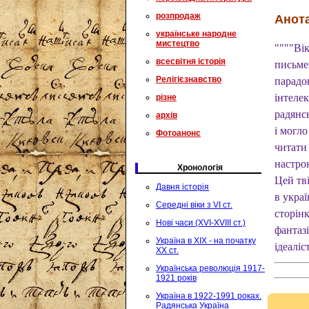
розпродаж
Анота
українське народне
мистецтво
""""Ві
всесвітня історія
письме
Релігієзнавство
парадо
інтеле
різне
радянс
архів
і могл
Фотоанонс
читати
настро
Хронологія
Цей тв
Давня історія
в украї
Середні віки з VI ст.
сторінк
Нові часи (XVI-XVIII ст.)
фантазі
Україна в XIX - на початку
ідеаліс
XX ст.
Українська революція 1917-
1921 років
Україна в 1922-1991 роках.
Радянська Україна