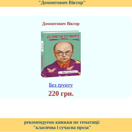
"Домонтович Віктор"
Домонтович Віктор
Без ґрунту
220 грн.
рекомендуемо книжки по тематиці:
"класична і сучасна проза"