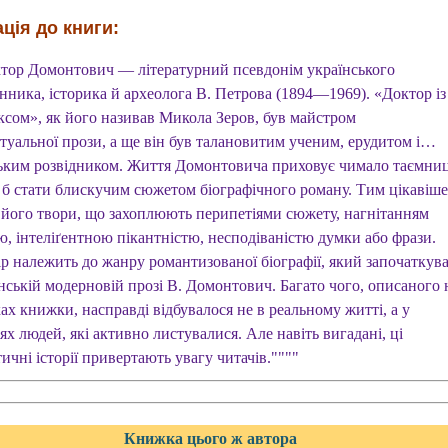
ція до книги:
ктор Домонтович — літературний псевдонім українського
нника, історика й археолога В. Петрова (1894—1969). «Доктор із
ксом», як його називав Микола Зеров, був майстром
ктуальної прози, а ще він був талановитим ученим, ерудитом і…
ьким розвідником. Життя Домонтовича приховує чимало таємни
о б стати блискучим сюжетом біографічного роману. Тим цікавіше
 його твори, що захоплюють перипетіями сюжету, нагнітанням
ю, інтеліґентною пікантністю, несподіваністю думки або фрази.
ір належить до жанру романтизованої біографії, який започаткув
нській модерновій прозі В. Домонтович. Багато чого, описаного 
ах книжки, насправді відбувалося не в реальному житті, а у
ях людей, які активно листувалися. Але навіть вигадані, ці
тичні історії привертають увагу читачів.""""
Книжка цього ж автора