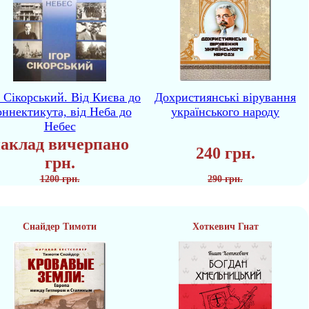
р Сікорський. Від Києва до
Дохристиянські вірування
ннектикута, від Неба до
українського народу
Небес
аклад вичерпано
240 грн.
грн.
1200 грн.
290 грн.
Снайдер Тимоти
Хоткевич Гнат