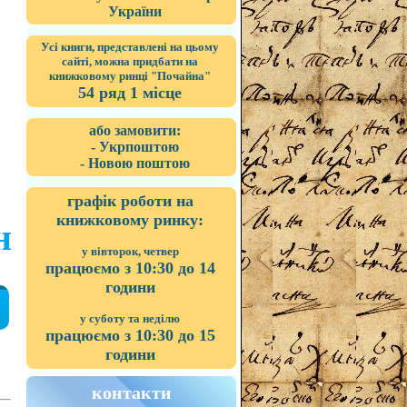
України
Усі книги, представлені на цьому
сайті, можна придбати на
книжковому ринці "Почайна"
54 ряд 1 місце
або замовити:
- Укрпоштою
- Новою поштою
графік роботи на
книжковому ринку:
н
у вівторок, четвер
працюємо з 10:30 до 14
години
у суботу та неділю
працюємо з 10:30 до 15
години
контакти