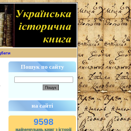
дбати
Пошук по сайту
на сайті
9598
найменувань книг з історії