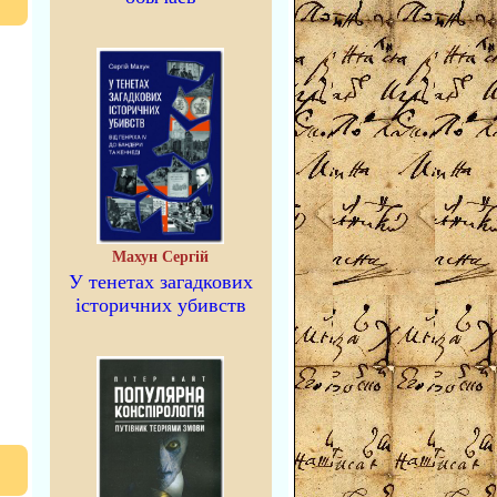
Махун Сергій
У тенетах загадкових
історичних убивств