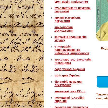
ідея, нація, націоналізм
публіцистика та науково-
популярні
архівні матеріали,
документи
археологічні
дослідження
зарубіжні видання про
Україну
етнографія,
Код
давньоукраїнська
міфологія, антропологія
краєзнавство, генеалогія,
геральдика
подарункові видання
мілітарна Україна
біографії, мемуари,
листування
визвольні рухи XX ст.
Також 
періодичні та серійні
смс, аб
видання
перекладна література