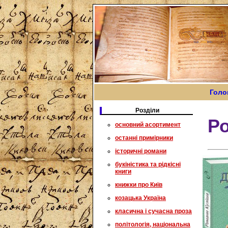
Голо
Розділи
Р
основний асортимент
останні примірники
історичні романи
букіністика та рідкісні
книги
книжки про Київ
козацька Україна
класична і сучасна проза
політологія, національна