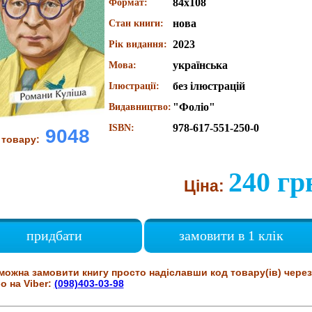
84х108
Формат:
нова
Стан книги:
2023
Рік видання:
українська
Мова:
без ілюстрацій
Ілюстрації:
"Фоліо"
Видавництво:
978-617-551-250-0
ISBN:
9048
 товару:
240 гр
Ціна:
придбати
замовити в 1 клік
можна замовити книгу просто надіславши код товару(ів) через
о на Viber:
(098)403-03-98