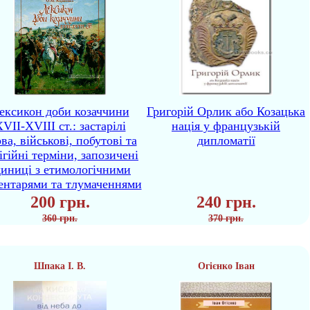
ексикон доби козаччини
Григорій Орлик або Козацька
VII-XVIII ст.: застарілі
нація у французькій
ва, військові, побутові та
дипломатії
ігійні терміни, запозичені
диниці з етимологічними
ентарями та тлумаченнями
200 грн.
240 грн.
360 грн.
370 грн.
Шпака І. В.
Огієнко Іван