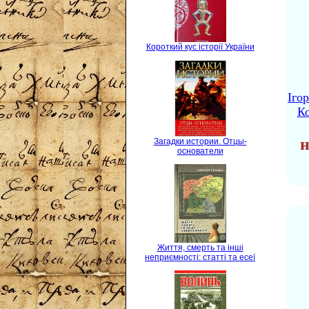
Короткий кус історії України
Іго
Ко
н
Загадки истории. Отцы-
основатели
Життя, смерть та інші
неприємності: статті та есеї