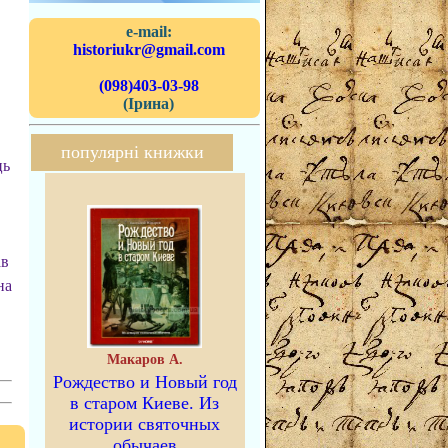
e-mail:
historiukr@gmail.com
(098)403-03-98
(Ірина)
популярні книжки
ць
ав
на
Макаров А.
Рождество и Новый год
в старом Киеве. Из
истории святочных
обычаев