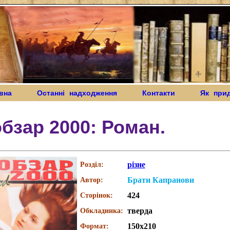
вна
Останні надходження
Контакти
Як при
бзар 2000: Роман.
різне
Розділ:
Брати Капранови
Автор:
424
Сторінок:
тверда
Обкладинка:
150х210
Формат: