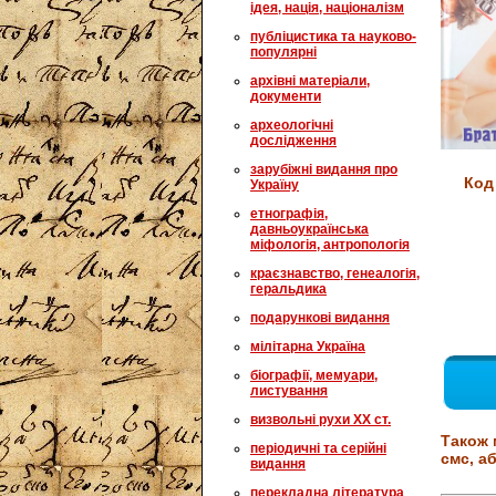
ідея, нація, націоналізм
публіцистика та науково-
популярні
архівні матеріали,
документи
археологічні
дослідження
зарубіжні видання про
Код
Україну
етнографія,
давньоукраїнська
міфологія, антропологія
краєзнавство, генеалогія,
геральдика
подарункові видання
мілітарна Україна
біографії, мемуари,
листування
визвольні рухи XX ст.
Також 
періодичні та серійні
смс, аб
видання
перекладна література