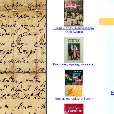
Вибрані поезії в перекладах
Юрія Буряка
Кажи жінці правду, та не всю
К
Короткі мандрівки з Боготи