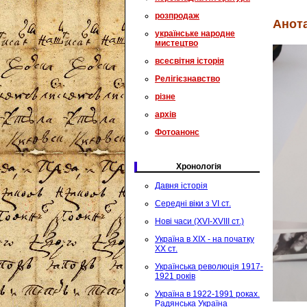
розпродаж
Анота
українське народне
мистецтво
всесвітня історія
Релігієзнавство
різне
архів
Фотоанонс
Хронологія
Давня історія
Середні віки з VI ст.
Нові часи (XVI-XVIII ст.)
Україна в XIX - на початку
XX ст.
Українська революція 1917-
1921 років
Україна в 1922-1991 роках.
Радянська Україна