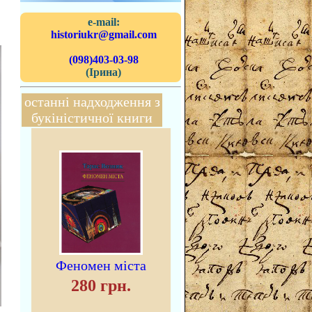
e-mail:
historiukr@gmail.com
(098)403-03-98
(Ірина)
останні надходження з
букіністичної книги
Феномен міста
280 грн.