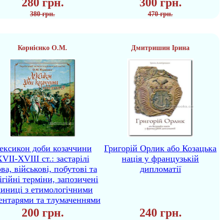
280 грн.
300 грн.
380 грн.
470 грн.
Корнієнко О.М.
Дмитришин Ірина
ексикон доби козаччини
Григорій Орлик або Козацька
VII-XVIII ст.: застарілі
нація у французькій
ва, військові, побутові та
дипломатії
ігійні терміни, запозичені
диниці з етимологічними
ентарями та тлумаченнями
200 грн.
240 грн.