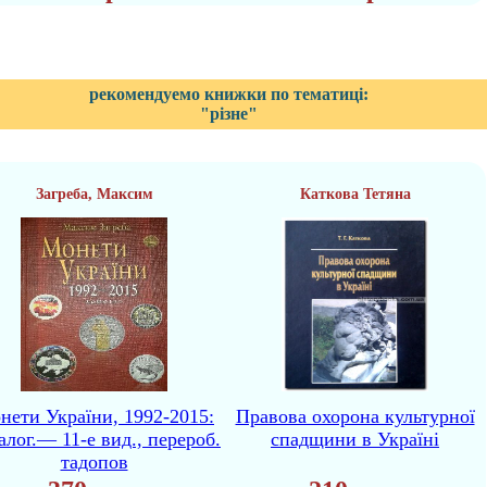
рекомендуемо книжки по тематиці:
"різне"
Загреба, Максим
Каткова Тетяна
нети України, 1992-2015:
Правова охорона культурної
алог.— 11-е вид., перероб.
спадщини в Україні
тадопов