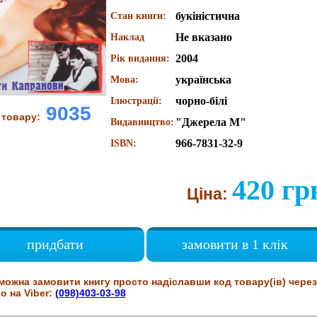
букіністична
Стан книги:
Не вказано
Наклад
2004
Рік видання:
українська
Мова:
чорно-білі
Ілюстрації:
9035
 товару:
"Джерела М"
Видавництво:
966-7831-32-9
ISBN:
420 гр
Ціна:
придбати
замовити в 1 клік
можна замовити книгу просто надіславши код товару(ів) через
о на Viber:
(098)403-03-98