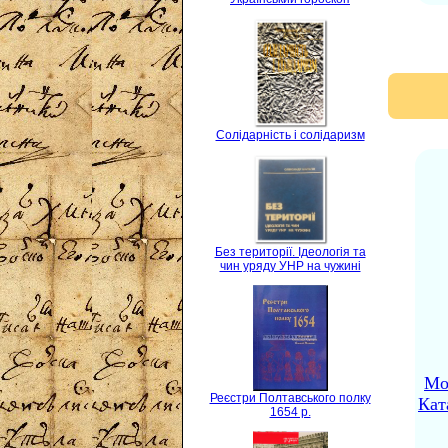
Солідарність і солідаризм
Без території. Ідеологія та
чин уряду УНР на чужині
Мо
Реєстри Полтавського полку
Кат
1654 р.