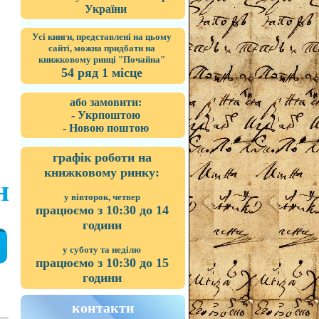
України
Усі книги, представлені на цьому
сайті, можна придбати на
книжковому ринці "Почайна"
54 ряд 1 місце
або замовити:
- Укрпоштою
- Новою поштою
графік роботи на
книжковому ринку:
н
у вівторок, четвер
працюємо з 10:30 до 14
години
у суботу та неділю
працюємо з 10:30 до 15
години
контакти