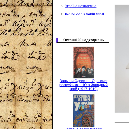
Україна незалежна
вся історія в одній книзі
Останні 20 надходжень
Вольная Одесса — Одесская
республика — Юго-Западный
край (1917-1919)