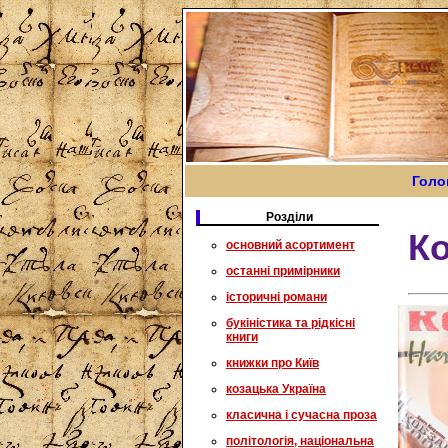
Голо
Розділи
Ко
основний асортимент
останні примірники
історичні романи
букіністика та рідкісні
книги
книжки про Київ
козацька Україна
класична і сучасна проза
політологія, національна