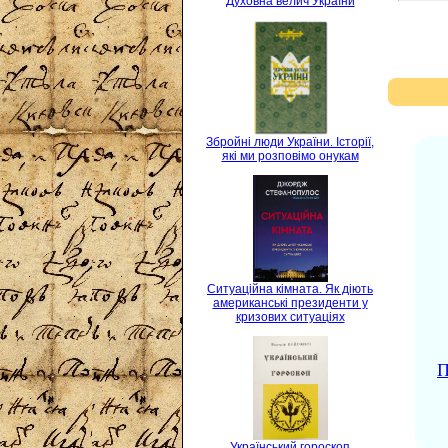
Духовна велич України
Збройні люди України. Історії,
які ми розповімо онукам
Ситуаційна кімната. Як діють
американські президенти у
кризових ситуаціях
П
Український гороскоп