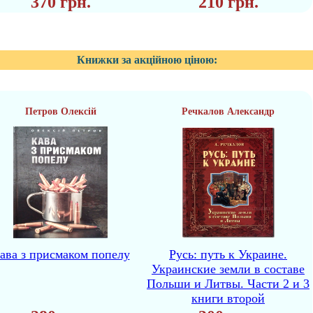
370 грн.
210 грн.
Книжки за акційною ціною:
Петров Олексій
Речкалов Александр
ава з присмаком попелу
Русь: путь к Украине.
Украинские земли в составе
Польши и Литвы. Части 2 и 3
книги второй