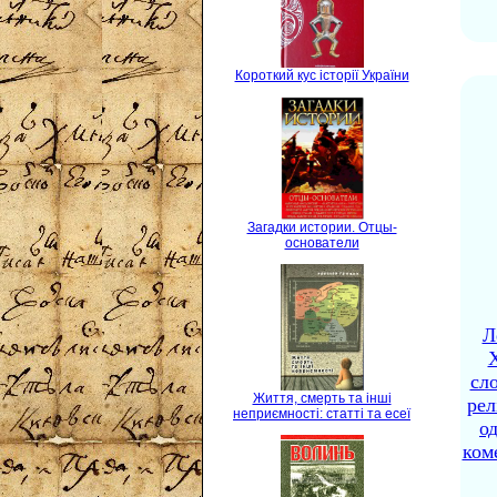
Короткий кус історії України
Загадки истории. Отцы-
основатели
Л
X
сло
Життя, смерть та інші
рел
неприємності: статті та есеї
о
ком