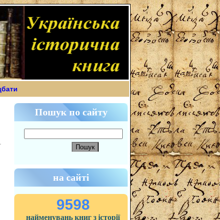
дбати
Пошук по сайту
на сайті
9598
найменувань книг з історії