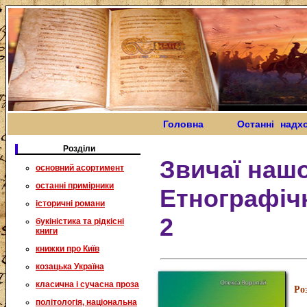
Головна
Останні надх
Розділи
Звичаї нашо
основний асортимент
останні примірники
Етнографіч
історичні романи
2
букіністика та рідкісні
книги
книжки про Київ
козацька Україна
класична і сучасна проза
Ро
політологія, національна