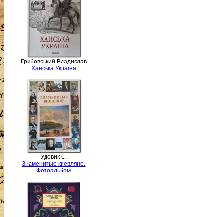
Грибовський Владислав
Ханська Україна
Удовик С.
Знаменитые киевляне.
Фотоальбом