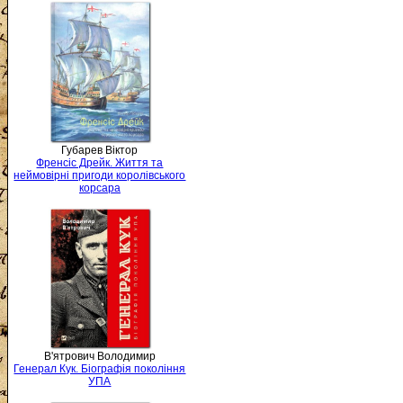
Губарев Віктор
Френсіс Дрейк. Життя та
неймовірні пригоди королівського
корсара
В'ятрович Володимир
Генерал Кук. Біографія покоління
УПА