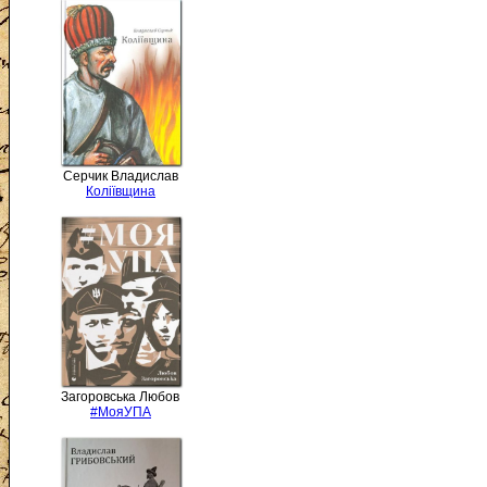
Серчик Владислав
Коліївщина
Загоровська Любов
#МояУПА