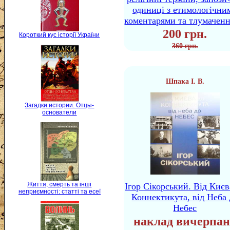
одиниці з етимологічни
коментарями та тлумачен
200 грн.
Короткий кус історії України
360 грн.
Шпака І. В.
Загадки истории. Отцы-
основатели
Життя, смерть та інші
Ігор Сікорський. Від Києв
неприємності: статті та есеї
Коннектикута, від Неба 
Небес
наклад вичерпан