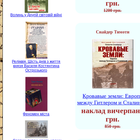
грн.
1200 грн.
Волинь у Другій світовій війні
Снайдер Тимоти
Реліквія. Шість днів з життя
князя Василя-Костянтина
Острозького
Кровавые земли: Европ
между Гитлером и Стали
наклад вичерпан
Феномен міста
грн.
850 грн.