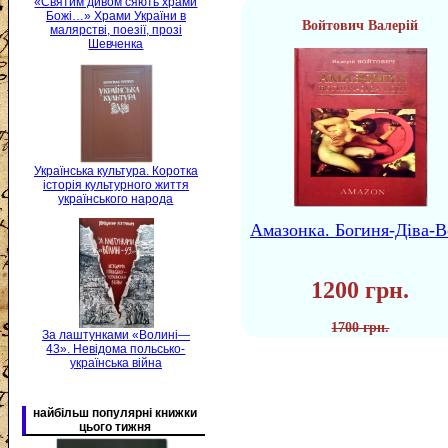
«Святим дивом сяють храми
Божі…» Храми України в
Войтович Валерій
малярстві, поезії, прозі
Шевченка
Українська культура. Коротка
історія культурного життя
українського народа
Амазонка. Богиня-Діва-В
1200 грн.
1700 грн.
За лаштунками «Волині—
43». Невідома польсько-
українська війна
найбільш популярні книжки
цього тижня