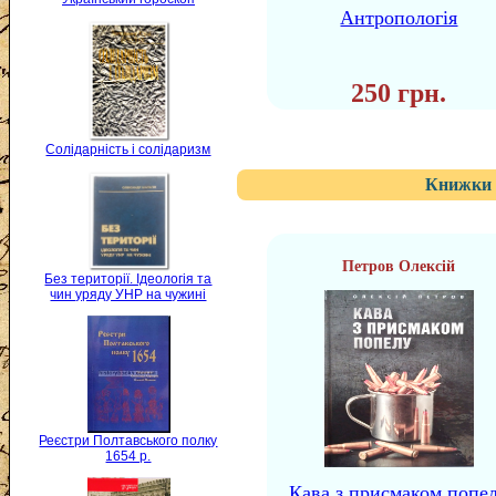
Антропологія
250 грн.
Солідарність і солідаризм
Книжки 
Петров Олексій
Без території. Ідеологія та
чин уряду УНР на чужині
Реєстри Полтавського полку
1654 р.
Кава з присмаком попе