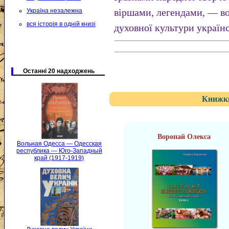
віршами, легендами, — в
Україна незалежна
вся історія в одній книзі
духовної культури українс
Останні 20 надходжень
Книжки
Воропай Олекса
Вольная Одесса — Одесская
республика — Юго-Западный
край (1917-1919)