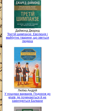
Даймонд Джаред
Третій шимпанзе. Еволюція і
майбутнє тварини, що зветься
людина
Любка Андрій
У пошуках варварів. Подорож до
країв, де починаються й не
закінчуються Балкани