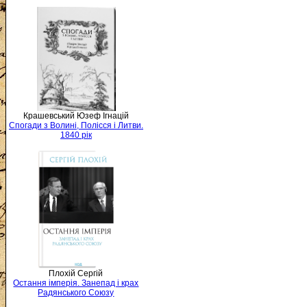
Крашевський Юзеф Ігнацій
Спогади з Волині, Полісся і Литви.
1840 рік
Плохій Сергій
Остання імперія. Занепад і крах
Радянського Союзу