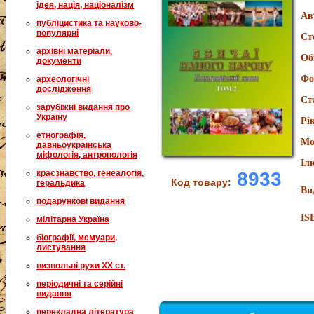
ідея, нація, націоналізм
Ав
публіцистика та науково-
популярні
Ст
архівні матеріали,
Об
документи
Фо
археологічні
дослідження
Ст
зарубіжні видання про
Україну
Рі
етнографія,
Мо
давньоукраїнська
міфологія, антропологія
Іл
краєзнавство, генеалогія,
8933
Код товару:
геральдика
Ви
подарункові видання
IS
мілітарна Україна
біографії, мемуари,
листування
визвольні рухи XX ст.
періодичні та серійні
видання
перекладна література