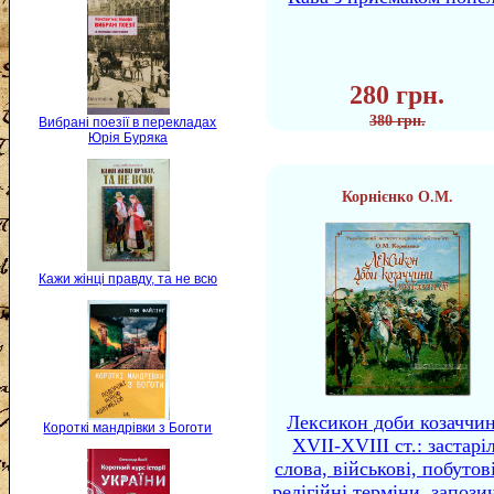
280 грн.
380 грн.
Вибрані поезії в перекладах
Юрія Буряка
Корнієнко О.М.
Кажи жінці правду, та не всю
Лексикон доби козаччи
Короткі мандрівки з Боготи
XVII-XVIII ст.: застаріл
слова, військові, побутов
релігійні терміни, запози