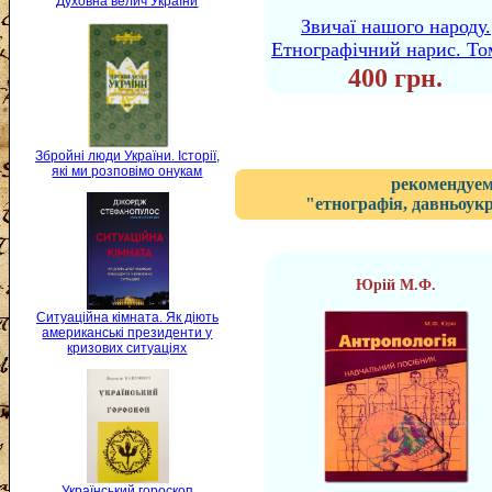
Духовна велич України
Звичаї нашого народу.
Етнографічний нарис. То
400 грн.
Збройні люди України. Історії,
які ми розповімо онукам
рекомендуем
"етнографія, давньоукр
Юрій М.Ф.
Ситуаційна кімната. Як діють
американські президенти у
кризових ситуаціях
Український гороскоп