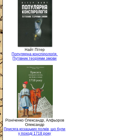
Найт Пітер
Популярна конспірологія.
Путівник теоріями змови
Різніченко Олександр, Алфьоров
Олександр
Присяга козацьких полків, що були
у поході 1718 року