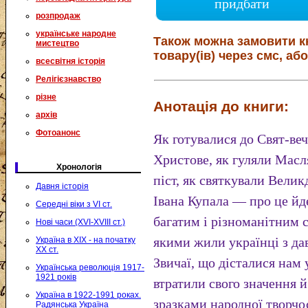
придбати
розпродаж
українське народне
Також можна замовити к
мистецтво
товару(ів) через смс, або
всесвітня історія
Релігієзнавство
різне
Анотація до книги:
архів
Фотоанонс
Як готувалися до Свят-веч
Христове, як гуляли Масл
Хронологія
піст, як святкували Велик
Давня історія
Івана Купала — про це йде
Середні віки з VI ст.
багатим і різноманітним с
Нові часи (XVI-XVIII ст.)
якими жили українці з да
Україна в XIX - на початку
XX ст.
Звичаї, що дісталися нам 
Українська революція 1917-
1921 років
втратили свого значення й
Україна в 1922-1991 роках.
зразками народної творч
Радянська Україна