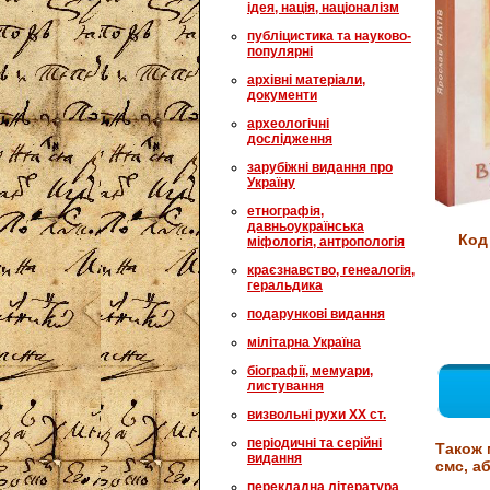
ідея, нація, націоналізм
публіцистика та науково-
популярні
архівні матеріали,
документи
археологічні
дослідження
зарубіжні видання про
Україну
етнографія,
давньоукраїнська
Код
міфологія, антропологія
краєзнавство, генеалогія,
геральдика
подарункові видання
мілітарна Україна
біографії, мемуари,
листування
визвольні рухи XX ст.
періодичні та серійні
Також 
видання
смс, аб
перекладна література