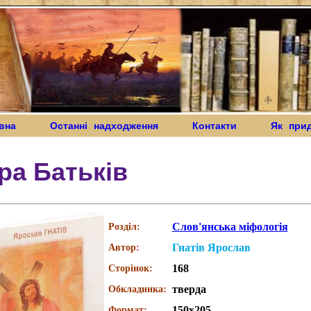
вна
Останні надходження
Контакти
Як при
ра Батьків
Слов'янська міфологія
Розділ:
Гнатів Ярослав
Автор:
168
Сторінок:
тверда
Обкладинка:
150x205
Формат: