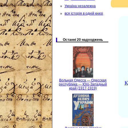
Україна незалежна
вся історія в одній книзі
Останні 20 надходжень
Вольная Одесса — Одесская
К
республика — Юго-Западный
край (1917-1919)