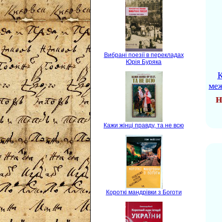
Вибрані поезії в перекладах
Юрія Буряка
К
ме
н
Кажи жінці правду, та не всю
Короткі мандрівки з Боготи