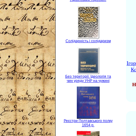
Солідарність і солідаризм
Іго
Ко
Без території. Ідеологія та
чин уряду УНР на чужині
н
Реєстри Полтавського полку
1654 р.