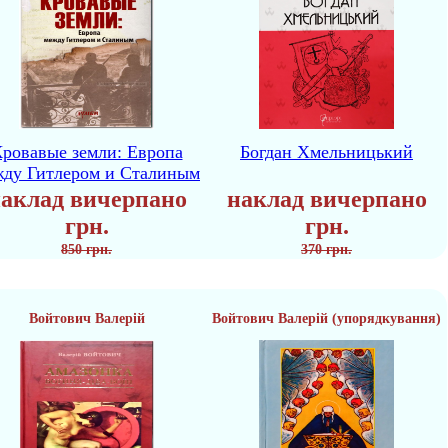
ровавые земли: Европа
Богдан Хмельницький
жду Гитлером и Сталиным
аклад вичерпано
наклад вичерпано
грн.
грн.
850 грн.
370 грн.
Войтович Валерій
Войтович Валерій (упорядкування)