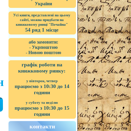
України
Усі книги, представлені на цьому
сайті, можна придбати на
книжковому ринці "Почайна"
54 ряд 1 місце
або замовити:
- Укрпоштою
- Новою поштою
графік роботи на
книжковому ринку:
н
у вівторок, четвер
працюємо з 10:30 до 14
години
у суботу та неділю
працюємо з 10:30 до 15
години
контакти