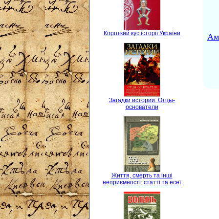
Короткий кус історії України
Ам
Загадки истории. Отцы-
основатели
Життя, смерть та інші
неприємності: статті та есеї