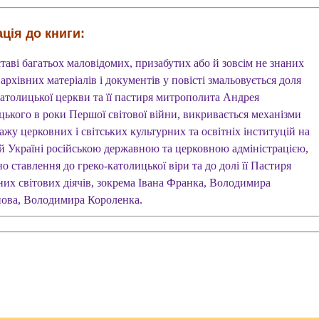
ція до книги:
таві багатьох маловідомих, призабутих або й зовсім не знаних
архівних матеріалів і документів у повісті змальовується доля
католицької церкви та її пастиря митрополита Андрея
ького в роки Першої світової війни, викривається механізми
жу церковних і світських культурних та освітніх інституцій на
ій Україні російською державною та церковною адміністрацією,
о ставлення до греко-католицької віри та до долі її Пастиря
них світових діячів, зокрема Івана Франка, Володимира
ова, Володимира Короленка.