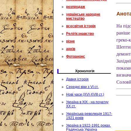
розпродаж
Анота
українське народне
мистецтво
На підс
всесвітня історія
раніше 
Релігієзнавство
греко-
різне
Шептиц
архів
демонта
Фотоанонс
Західн
показан
Хронологія
визнач
Давня історія
Соловй
Середні віки з VI ст.
Нові часи (XVI-XVIII ст.)
Україна в XIX - на початку
XX ст.
Українська революція 1917-
1921 років
Україна в 1922-1991 роках.
Радянська Україна