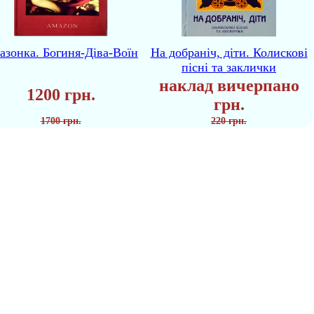
азонка. Богиня-Діва-Воїн
На добраніч, діти. Колискові
пісні та заклички
наклад вичерпано
1200 грн.
грн.
1700 грн.
220 грн.