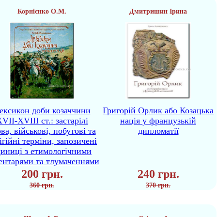
Корнієнко О.М.
Дмитришин Ірина
ексикон доби козаччини
Григорій Орлик або Козацька
VII-XVIII ст.: застарілі
нація у французькій
ва, військові, побутові та
дипломатії
ігійні терміни, запозичені
диниці з етимологічними
ентарями та тлумаченнями
200 грн.
240 грн.
360 грн.
370 грн.