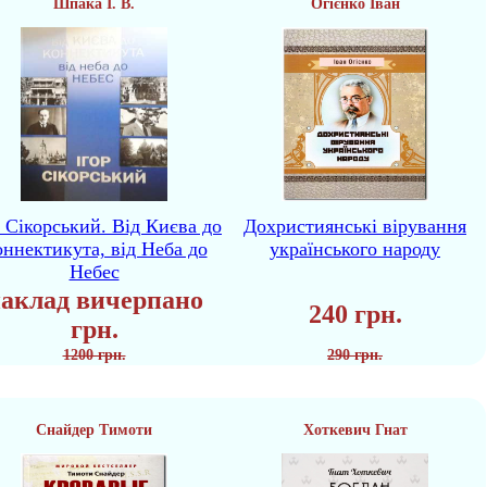
Шпака І. В.
Огієнко Іван
р Сікорський. Від Києва до
Дохристиянські вірування
ннектикута, від Неба до
українського народу
Небес
аклад вичерпано
240 грн.
грн.
1200 грн.
290 грн.
Снайдер Тимоти
Хоткевич Гнат