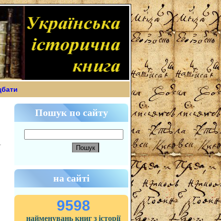
дбати
Пошук по сайту
на сайті
9598
найменувань книг з історії