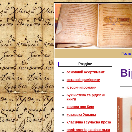
Голо
Розділи
Ві
основний асортимент
останні примірники
історичні романи
букіністика та рідкісні
книги
книжки про Київ
козацька Україна
класична і сучасна проза
політологія, національна