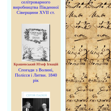
селітроварного
виробництва Південної
Сіверщини XVII ст.
Крашевський Юзеф Ігнацій
Спогади з Волині,
Полісся і Литви. 1840
рік