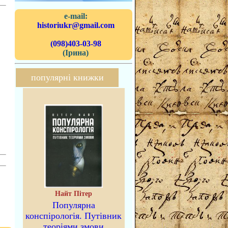
e-mail:
historiukr@gmail.com
(098)403-03-98
(Ірина)
популярні книжки
Найт Пітер
Популярна
конспірологія. Путівник
теоріями змови