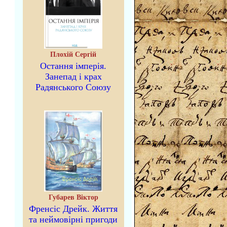
Плохій Сергій
Остання імперія.
Занепад і крах
Радянського Союзу
Губарев Віктор
Френсіс Дрейк. Життя
та неймовірні пригоди