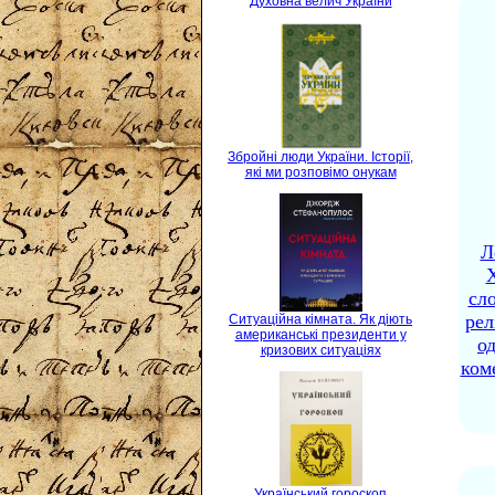
Духовна велич України
Збройні люди України. Історії,
які ми розповімо онукам
Л
X
сло
рел
Ситуаційна кімната. Як діють
американські президенти у
о
кризових ситуаціях
ком
Український гороскоп