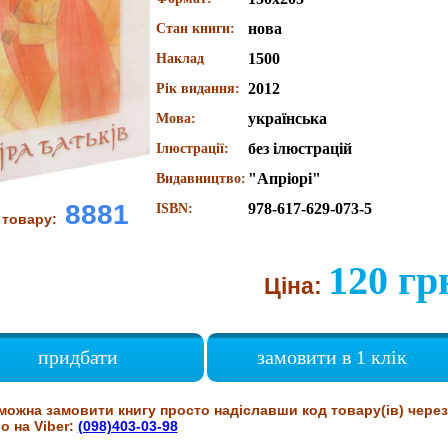
нова
Стан книги:
1500
Наклад
2012
Рік видання:
українська
Мова:
без ілюстрацій
Ілюстрації:
"Апріорі"
Видавництво:
8881
978-617-629-073-5
ISBN:
 товару:
120 гр
Ціна:
придбати
замовити в 1 клік
можна замовити книгу просто надіславши код товару(ів) через
о на Viber:
(098)403-03-98