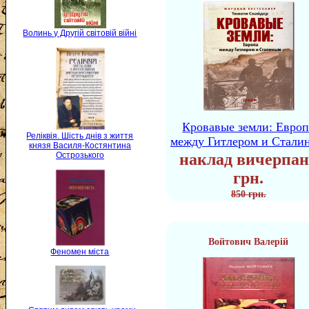
Волинь у Другій світовій війні
Кровавые земли: Европ
Реліквія. Шість днів з життя
между Гитлером и Стали
князя Василя-Костянтина
наклад вичерпан
Острозького
грн.
850 грн.
Войтович Валерій
Феномен міста