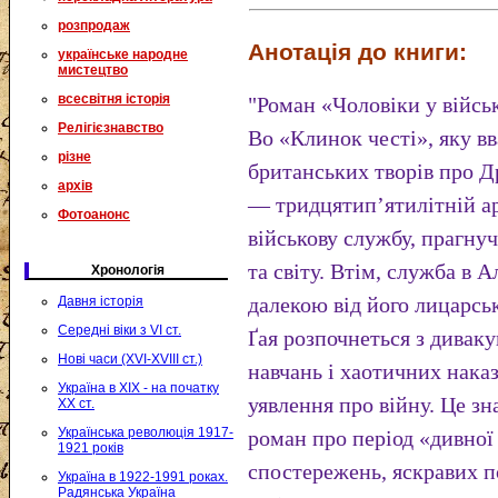
розпродаж
Анотація до книги:
українське народне
мистецтво
всесвітня історія
"Роман «Чоловіки у війсь
Релігієзнавство
Во «Клинок честі», яку 
різне
британських творів про Др
архів
— тридцятип’ятилітній ар
Фотоанонс
військову службу, прагнуч
та світу. Втім, служба в 
Хронологія
далекою від його лицарсь
Давня історія
Середні віки з VI ст.
Ґая розпочнеться з дивак
Нові часи (XVI-XVIII ст.)
навчань і хаотичних нака
Україна в XIX - на початку
уявлення про війну. Це з
XX ст.
Українська революція 1917-
роман про період «дивної
1921 років
спостережень, яскравих п
Україна в 1922-1991 роках.
Радянська Україна