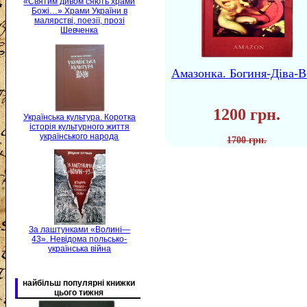
«Святим дивом сяють храми
Божі…» Храми України в
малярстві, поезії, прозі
Шевченка
Амазонка. Богиня-Діва-В
1200 грн.
Українська культура. Коротка
історія культурного життя
українського народа
1700 грн.
За лаштунками «Волині—
43». Невідома польсько-
українська війна
найбільш популярні книжки
цього тижня