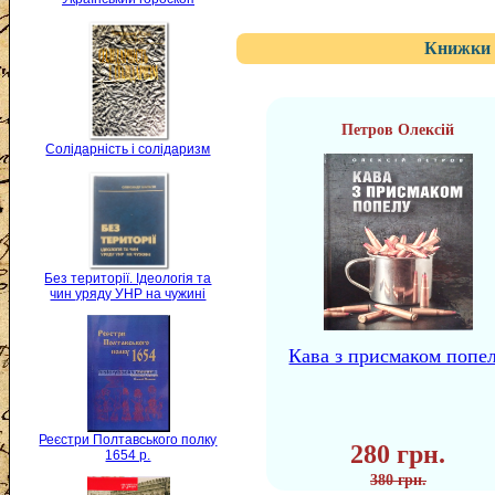
Книжки 
Петров Олексій
Солідарність і солідаризм
Без території. Ідеологія та
чин уряду УНР на чужині
Кава з присмаком попе
Реєстри Полтавського полку
280 грн.
1654 р.
380 грн.