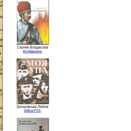
Серчик Владислав
Коліївщина
Загоровська Любов
#МояУПА