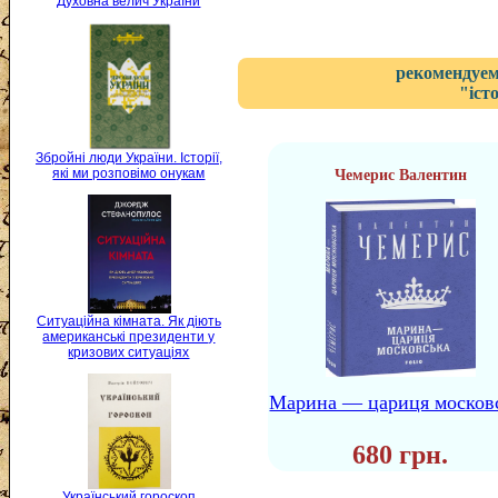
Духовна велич України
рекомендуем
"іст
Збройні люди України. Історії,
які ми розповімо онукам
Чемерис Валентин
Ситуаційна кімната. Як діють
американські президенти у
кризових ситуаціях
Марина — цариця москов
680 грн.
Український гороскоп