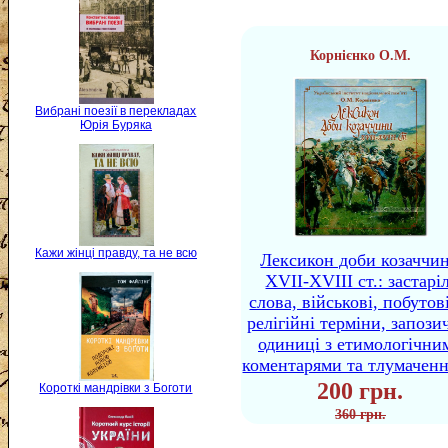
Корнієнко О.М.
Вибрані поезії в перекладах
Юрія Буряка
Кажи жінці правду, та не всю
Лексикон доби козаччи
XVII-XVIII ст.: застаріл
слова, військові, побутов
релігійні терміни, запози
одиниці з етимологічни
коментарями та тлумачен
200 грн.
Короткі мандрівки з Боготи
360 грн.