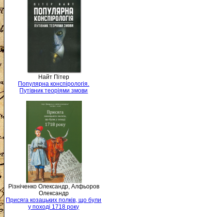
Найт Пітер
Популярна конспірологія.
Путівник теоріями змови
Різніченко Олександр, Алфьоров
Олександр
Присяга козацьких полків, що були
у поході 1718 року