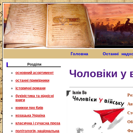
Головна
Останні надх
Розділи
Чоловіки у 
основний асортимент
останні примірники
історичні романи
Ро
букіністика та рідкісні
книги
Ав
книжки про Київ
Ст
козацька Україна
Об
класична і сучасна проза
Фо
політологія, національна