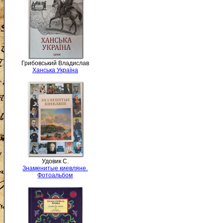
Грибовський Владислав
Ханська Україна
Удовик С.
Знаменитые киевляне.
Фотоальбом