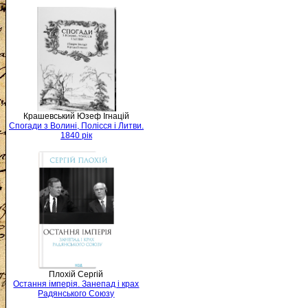
Крашевський Юзеф Ігнацій
Спогади з Волині, Полісся і Литви.
1840 рік
Плохій Сергій
Остання імперія. Занепад і крах
Радянського Союзу