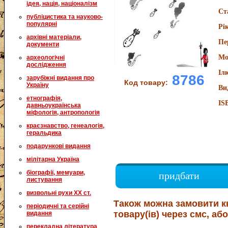
ідея, нація, націоналізм
Ст
публіцистика та науково-
популярні
Рі
архівні матеріали,
Пе
документи
Мо
археологічні
дослідження
Іл
8786
зарубіжні видання про
Код товару:
Україну
Ви
етнографія,
IS
давньоукраїнська
міфологія, антропологія
краєзнавство, генеалогія,
геральдика
подарункові видання
мілітарна Україна
біографії, мемуари,
придбати
листування
визвольні рухи XX ст.
Також можна замовити к
періодичні та серійні
товару(ів) через смс, або
видання
перекладна література