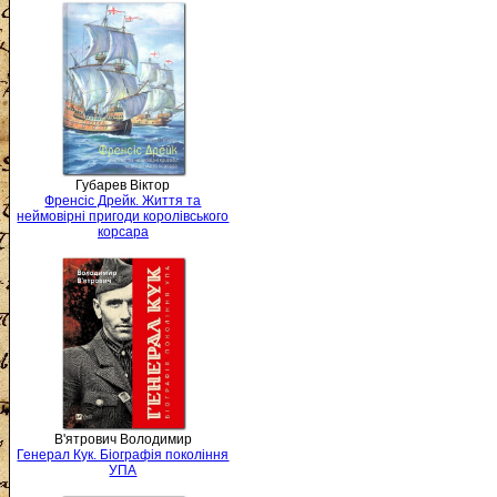
Губарев Віктор
Френсіс Дрейк. Життя та
неймовірні пригоди королівського
корсара
В'ятрович Володимир
Генерал Кук. Біографія покоління
УПА