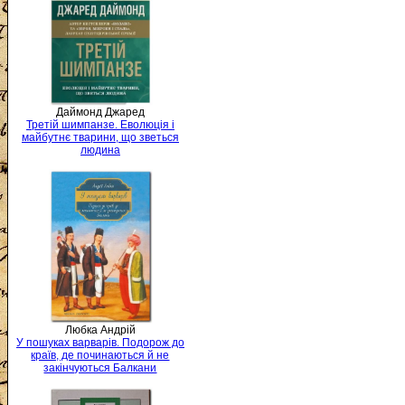
Даймонд Джаред
Третій шимпанзе. Еволюція і
майбутнє тварини, що зветься
людина
Любка Андрій
У пошуках варварів. Подорож до
країв, де починаються й не
закінчуються Балкани