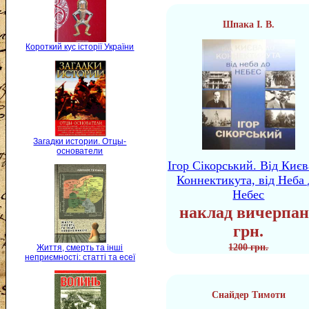
Шпака І. В.
Короткий кус історії України
Загадки истории. Отцы-
основатели
Ігор Сікорський. Від Києв
Коннектикута, від Неба 
Небес
наклад вичерпан
грн.
1200 грн.
Життя, смерть та інші
неприємності: статті та есеї
Снайдер Тимоти