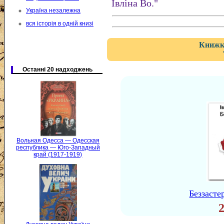
Івліна Во."
Україна незалежна
вся історія в одній книзі
Книжка
Останні 20 надходжень
Вольная Одесса — Одесская
республика — Юго-Западный
край (1917-1919)
Беззасте