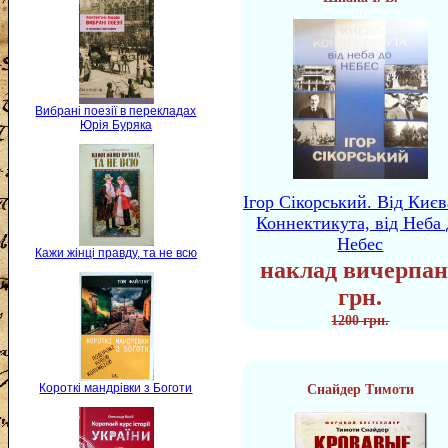
Вибрані поезії в перекладах
Юрія Буряка
Ігор Сікорський. Від Києв
Коннектикута, від Неба 
Небес
Кажи жінці правду, та не всю
наклад вичерпан
грн.
1200 грн.
Короткі мандрівки з Боготи
Снайдер Тимоти