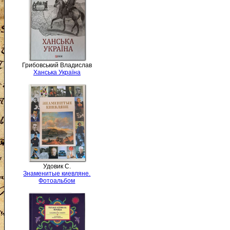
Грибовський Владислав
Ханська Україна
Удовик С.
Знаменитые киевляне.
Фотоальбом