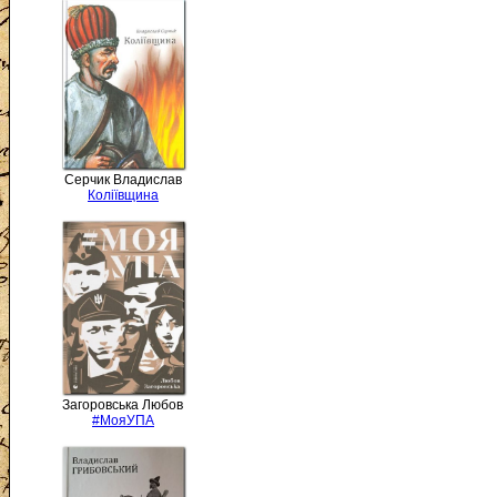
Серчик Владислав
Коліївщина
Загоровська Любов
#МояУПА