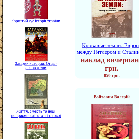
Короткий кус історії України
Кровавые земли: Европ
между Гитлером и Стали
наклад вичерпан
Загадки истории. Отцы-
грн.
основатели
850 грн.
Войтович Валерій
Життя, смерть та інші
неприємності: статті та есеї