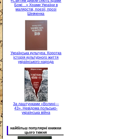
«Святим дивом сяють храми
Божі…» Храми України в
малярстві, поезії, прозі
Шевченка
Українська культура. Коротка
історія культурного життя
українського народа
За лаштунками «Волині—
43». Невідома польсько-
українська війна
найбільш популярні книжки
цього тижня