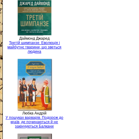
Даймонд Джаред
Третій шимпанзе. Еволюція і
майбутнє тварини, що зветься
людина
Любка Андрій
У пошуках варварів. Подорож до
країв, де починаються й не
закінчуються Балкани