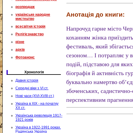
розпродаж
Анотація до книги:
українське народне
мистецтво
всесвітня історія
Напрочуд гарне місто Че
Релігієзнавство
коханням жінка приїздит
різне
фестиваль, який збігаєтьс
архів
сезоном… І потрапляє у в
Фотоанонс
подій, підставою для яких
біографія й активність г
Хронологія
Давня історія
буквально намертво об’є
Середні віки з VI ст.
збоченських, садистично-
Нові часи (XVI-XVIII ст.)
перспективним прагнення
Україна в XIX - на початку
XX ст.
Українська революція 1917-
1921 років
Україна в 1922-1991 роках.
Радянська Україна