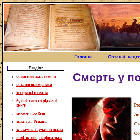
Головна
Останні надх
Розділи
Смерть у п
основний асортимент
останні примірники
історичні романи
букіністика та рідкісні
Ро
книги
книжки про Київ
Ав
козацька Україна
Ст
класична і сучасна проза
Об
політологія, національна