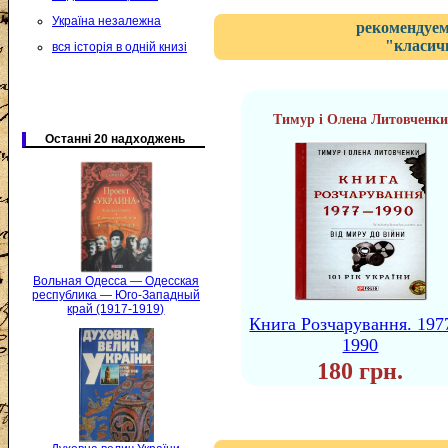
Україна незалежна
рекомендуем
"класичн
вся історія в одній книзі
Тимур і Олена Литовченки
Останні 20 надходжень
Вольная Одесса — Одесская
республика — Юго-Западный
край (1917-1919)
Книга Розчарування. 19
1990
180 грн.