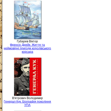
Губарев Віктор
Френсіс Дрейк. Життя та
неймовірні пригоди королівського
корсара
В'ятрович Володимир
Генерал Кук. Біографія покоління
УПА