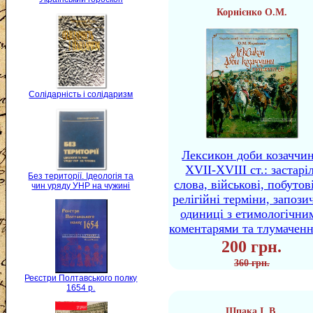
Корнієнко О.М.
Солідарність і солідаризм
Лексикон доби козаччи
XVII-XVIII ст.: застаріл
Без території. Ідеологія та
слова, військові, побутов
чин уряду УНР на чужині
релігійні терміни, запози
одиниці з етимологічни
коментарями та тлумачен
200 грн.
360 грн.
Реєстри Полтавського полку
1654 р.
Шпака І. В.