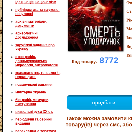
ідея, нація, націоналізм
Фо
публіцистика та науково-
Ст
популярні
Рі
архівні матеріали,
документи
Мо
археологічні
дослідження
Іл
зарубіжні видання про
Ви
Україну
IS
етнографія,
8772
давньоукраїнська
Код товару:
міфологія, антропологія
краєзнавство, генеалогія,
геральдика
подарункові видання
мілітарна Україна
біографії, мемуари,
придбати
листування
визвольні рухи XX ст.
Також можна замовити к
періодичні та серійні
видання
товару(ів) через смс, або
перекладна література