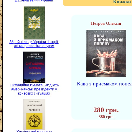
Духовна велич України
Книжки 
Петров Олексій
Збройні люди України. Історії,
які ми розповімо онукам
Кава з присмаком попе
Ситуаційна кімната. Як діють
американські президенти у
кризових ситуаціях
280 грн.
380 грн.
Український гороскоп