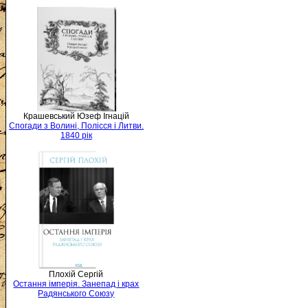
Крашевський Юзеф Ігнацій
Спогади з Волині, Полісся і Литви.
1840 рік
Плохій Сергій
Остання імперія. Занепад і крах
Радянського Союзу