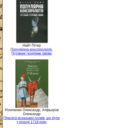
Найт Пітер
Популярна конспірологія.
Путівник теоріями змови
Різніченко Олександр, Алфьоров
Олександр
Присяга козацьких полків, що були
у поході 1718 року