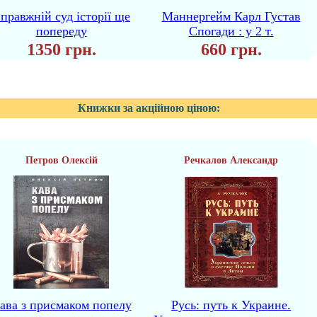
правжній суд історії ще
Маннергейм Карл Густав
попереду
Спогади : у 2 т.
1350 грн.
660 грн.
Книжки за акційною ціною:
Петров Олексій
Речкалов Александр
ава з присмаком попелу
Русь: путь к Украине.