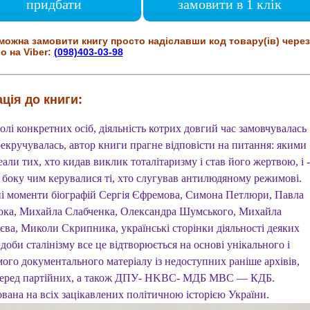
придбати
замовити в 1 клік
можна замовити книгу просто надіславши код товару(ів) через
о на Viber:
(098)403-03-98
ція до книги:
олі конкретних осіб, дiяльнiсть котрих довгий час замовчувалась
рекручувалась, автор книги прагне відповісти на питання: якими
еали тих, хто кидав виклик тоталітаризму і став його жертвою, і -
 боку чим керувалися ті, хто слугував антилюдяному режимові.
ні моменти біографій Сергія Єфремова, Симона Петлюри, Павла
ка, Михайла Слабченка, Олександра Шумського, Михайла
єва, Миколи Скрипника, українські сторiнки дiяльностi деяких
доби сталiнiзму все це вiдтворюється на основі унікального і
ого документального матеріалу iз недоступних раніше архiвiв,
еред партійних, а також ДПУ- HKBC- МДБ MBC — КДБ.
вана на всіх зацікавлених політичною історією України.