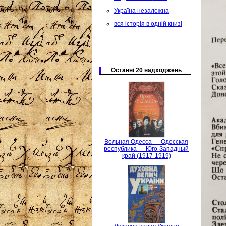
Україна незалежна
вся історія в одній книзі
Останні 20 надходжень
Вольная Одесса — Одесская
республика — Юго-Западный
край (1917-1919)