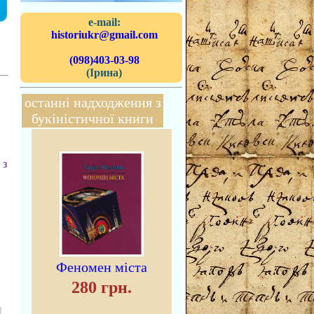
e-mail:
historiukr@gmail.com
(098)403-03-98
(Ірина)
останні надходження з
букіністичної книги
 з
Феномен міста
280 грн.