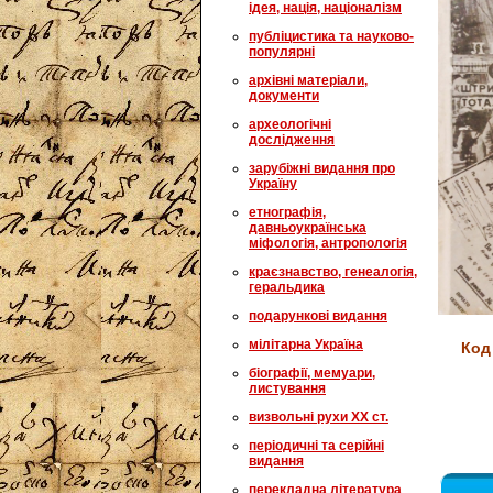
ідея, нація, націоналізм
публіцистика та науково-
популярні
архівні матеріали,
документи
археологічні
дослідження
зарубіжні видання про
Україну
етнографія,
давньоукраїнська
міфологія, антропологія
краєзнавство, генеалогія,
геральдика
подарункові видання
мілітарна Україна
Код
біографії, мемуари,
листування
визвольні рухи XX ст.
періодичні та серійні
видання
перекладна література