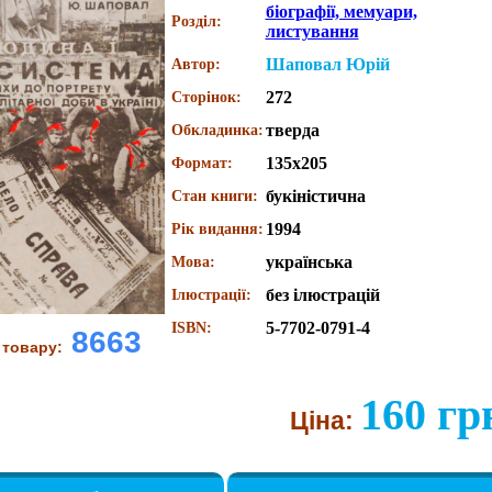
біографії, мемуари,
Розділ:
листування
Шаповал Юрій
Автор:
272
Сторінок:
тверда
Обкладинка:
135х205
Формат:
букіністична
Стан книги:
1994
Рік видання:
українська
Мова:
без ілюстрацій
Ілюстрації:
5-7702-0791-4
ISBN:
8663
 товару:
160 гр
Ціна: