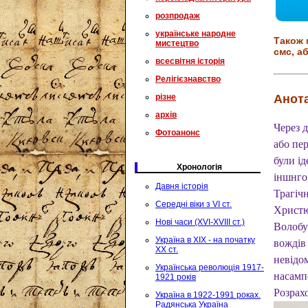
розпродаж
українське народне
Також 
мистецтво
смс, аб
всесвітня історія
Релігієзнавство
Анота
різне
архів
Через д
Фотоанонс
або пе
були ід
Хронологія
іншнго
Давня історія
Трагіч
Середні віки з VI ст.
Христю
Нові часи (XVI-XVIII ст.)
Волобу
Україна в XIX - на початку
вождів 
XX ст.
невідом
Українська революція 1917-
насамп
1921 років
Розрахо
Україна в 1922-1991 роках.
Радянська Україна