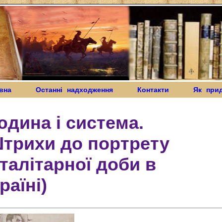
вна
Останні надходження
Контакти
Як при
дина і система.
трихи до портрету
талітарної доби в
раїні)