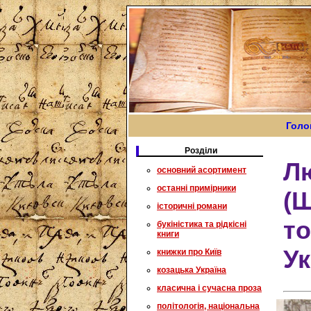
Голо
Розділи
Лю
основний асортимент
останні примірники
(Ш
історичні романи
то
букіністика та рідкісні
книги
Ук
книжки про Київ
козацька Україна
класична і сучасна проза
політологія, національна