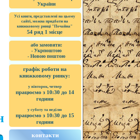
України
Усі книги, представлені на цьому
сайті, можна придбати на
книжковому ринці "Почайна"
54 ряд 1 місце
або замовити:
- Укрпоштою
- Новою поштою
графік роботи на
книжковому ринку:
у вівторок, четвер
працюємо з 10:30 до 14
години
у суботу та неділю
н
працюємо з 10:30 до 15
години
контакти