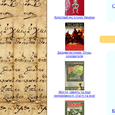
С
Короткий кус історії України
Загадки истории. Отцы-
основатели
Життя, смерть та інші
неприємності: статті та есеї
К