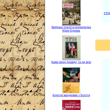
сто
Вибрані поезії в перекладах
Юрія Буряка
Кажи жінці правду, та не всю
Короткі мандрівки з Боготи