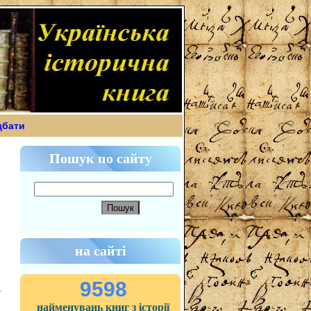
дбати
Пошук по сайту
на сайті
9598
найменувань книг з історії