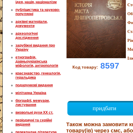
ідея, нація, націоналізм
Ст
публіцистика та науково-
Об
популярні
архівні матеріали,
Фо
документи
Ст
археологічні
дослідження
Рі
зарубіжні видання про
Мо
Україну
етнографія,
Іл
давньоукраїнська
8597
міфологія, антропологія
Код товару:
краєзнавство, генеалогія,
геральдика
подарункові видання
мілітарна Україна
біографії, мемуари,
листування
придбати
визвольні рухи XX ст.
періодичні та серійні
Також можна замовити к
видання
товару(ів) через смс, або
перекладна література