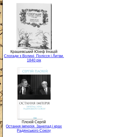
Крашевський Юзеф Ігнацій
Спогади з Волині, Полісся і Литви.
1840 рік
Плохій Сергій
Остання імперія. Занепад і крах
Радянського Союзу