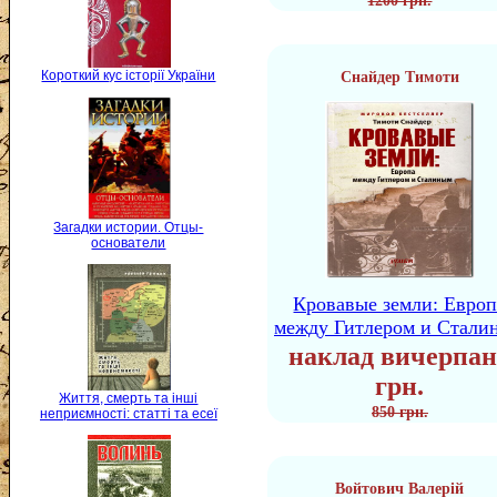
1200 грн.
Короткий кус історії України
Снайдер Тимоти
Загадки истории. Отцы-
основатели
Кровавые земли: Европ
между Гитлером и Стали
наклад вичерпан
грн.
Життя, смерть та інші
850 грн.
неприємності: статті та есеї
Войтович Валерій