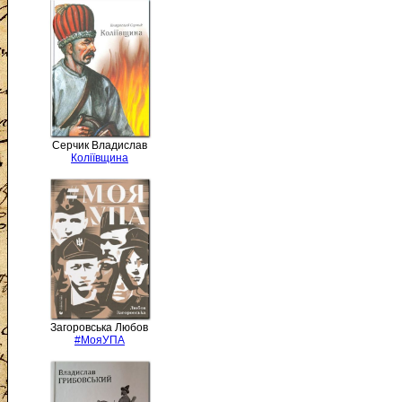
Серчик Владислав
Коліївщина
Загоровська Любов
#МояУПА