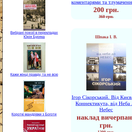
коментарями та тлумачен
200 грн.
360 грн.
Вибрані поезії в перекладах
Юрія Буряка
Шпака І. В.
Кажи жінці правду, та не всю
Ігор Сікорський. Від Києв
Коннектикута, від Неба 
Небес
Короткі мандрівки з Боготи
наклад вичерпан
грн.