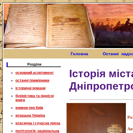
Головна
Останні надх
Розділи
Історія міст
основний асортимент
останні примірники
Дніпропетр
історичні романи
букіністика та рідкісні
книги
книжки про Київ
козацька Україна
Ро
класична і сучасна проза
Ав
політологія, національна