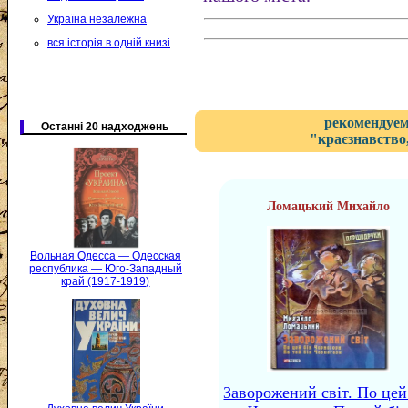
Україна незалежна
вся історія в одній книзі
рекомендуем
Останні 20 надходжень
"краєзнавство,
Ломацький Михайло
Вольная Одесса — Одесская
республика — Юго-Западный
край (1917-1919)
Заворожений світ. По цей