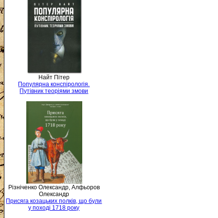
Найт Пітер
Популярна конспірологія.
Путівник теоріями змови
Різніченко Олександр, Алфьоров
Олександр
Присяга козацьких полків, що були
у поході 1718 року