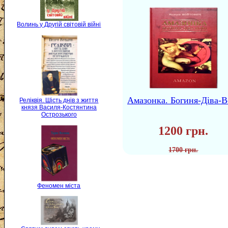
Волинь у Другій світовій війні
Амазонка. Богиня-Діва-В
Реліквія. Шість днів з життя
князя Василя-Костянтина
Острозького
1200 грн.
1700 грн.
Феномен міста