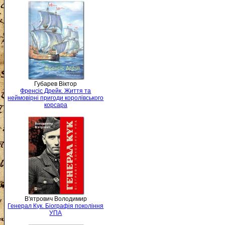
Губарев Віктор
Френсіс Дрейк. Життя та
неймовірні пригоди королівського
корсара
В'ятрович Володимир
Генерал Кук. Біографія покоління
УПА