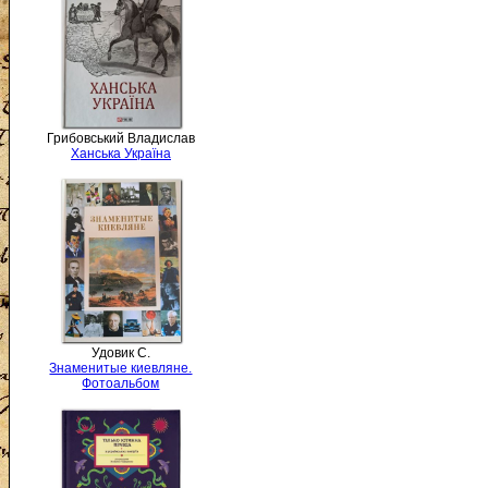
Грибовський Владислав
Ханська Україна
Удовик С.
Знаменитые киевляне.
Фотоальбом