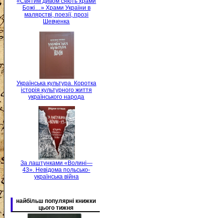
«Святим дивом сяють храми
Божі…» Храми України в
малярстві, поезії, прозі
Шевченка
Українська культура. Коротка
історія культурного життя
українського народа
За лаштунками «Волині—
43». Невідома польсько-
українська війна
найбільш популярні книжки
цього тижня