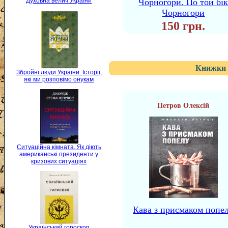
Духовна велич України
Чорногори. По той бі
Чорногори
150 грн.
Книжки 
Збройні люди України. Історії,
які ми розповімо онукам
Петров Олексій
Ситуаційна кімната. Як діють
американські президенти у
кризових ситуаціях
Кава з присмаком попе
Український гороскоп