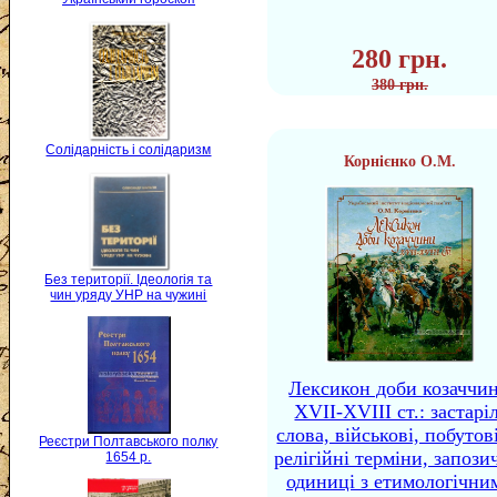
280 грн.
380 грн.
Солідарність і солідаризм
Корнієнко О.М.
Без території. Ідеологія та
чин уряду УНР на чужині
Лексикон доби козаччи
XVII-XVIII ст.: застаріл
слова, військові, побутов
Реєстри Полтавського полку
релігійні терміни, запози
1654 р.
одиниці з етимологічни