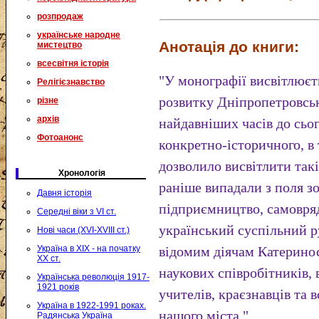
розпродаж
українське народне
Анотація до книги:
мистецтво
всесвітня історія
"У монографії висвітлюєт
Релігієзнавство
розвитку Дніпропетровськ
різне
архів
найдавніших часів до сьо
Фотоанонс
конкретно-історичного, в 
дозволило висвітлити такі
Хронологія
раніше випадали з поля зо
Давня історія
підприємництво, самовряд
Середні віки з VI ст.
український суспільний р
Нові часи (XVI-XVIII ст.)
Україна в XIX - на початку
відомим діячам Катерино
XX ст.
наукових співробітників, в
Українська революція 1917-
1921 років
учителів, краєзнавців та в
Україна в 1922-1991 роках.
нашого міста."
Радянська Україна