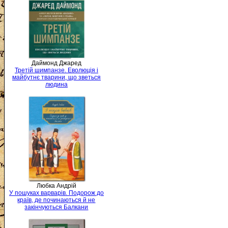
Даймонд Джаред
Третій шимпанзе. Еволюція і
майбутнє тварини, що зветься
людина
Любка Андрій
У пошуках варварів. Подорож до
країв, де починаються й не
закінчуються Балкани