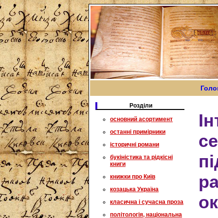
Голо
Розділи
Ін
основний асортимент
останні примірники
с
історичні романи
пі
букіністика та рідкісні
книги
ра
книжки про Київ
козацька Україна
ок
класична і сучасна проза
політологія, національна