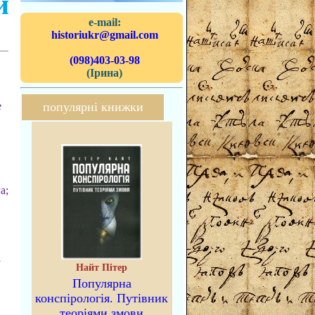
й
e-mail:
historiukr@gmail.com
(098)403-03-98
(Ірина)
е
популярні книжки
а;
і
Найт Пітер
Популярна
конспірологія. Путівник
теоріями змови