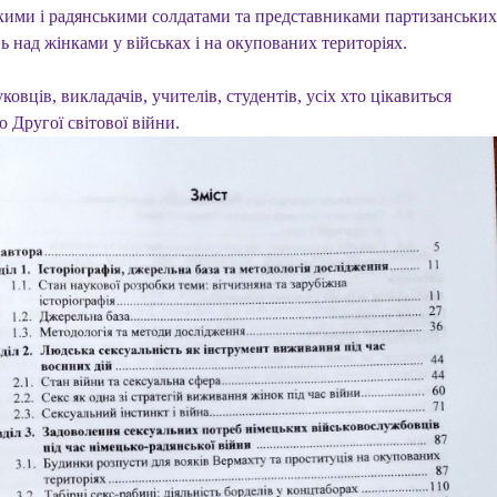
кими і радянськими солдатами та представниками партизанських
ь над жінками у військах і на окупованих територіях.
ковців, викладачів, учителів, студентів, усіх хто цікавиться
ю Другої світової війни.