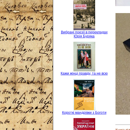
Вибрані поезії в перекладах
Юрія Буряка
Кажи жінці правду, та не всю
Короткі мандрівки з Боготи