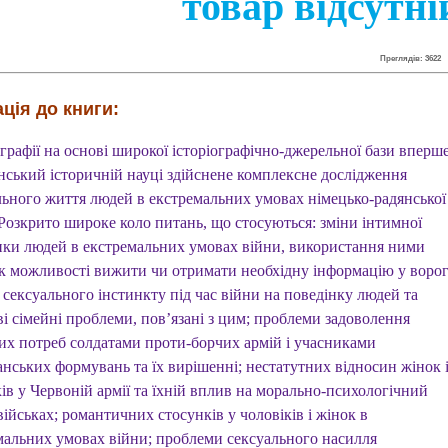
товар відсутні
Преглядів: 3622
ція до книги:
графії на основі широкої історіографічно-джерельної бази вперш
їнський історичній науці здійснене комплексне дослідження
льного життя людей в екстремальних умовах німецько-радянської
 Розкрито широке коло питань, що стосуються: зміни інтимної
нки людей в екстремальних умовах війни, використання ними
як можливості вижити чи отримати необхідну інформацію у ворог
сексуального інстинкту під час війни на поведінку людей та
і сімейні проблеми, пов’язані з цим; проблеми задоволення
их потреб солдатами проти-борчих армій і учасниками
анських формувань та їх вирішенні; нестатутних відносин жінок 
ів у Червоній армії та їхній вплив на морально-психологічний
військах; романтичних стосунків у чоловіків і жінок в
мальних умовах війни; проблеми сексуального насилля