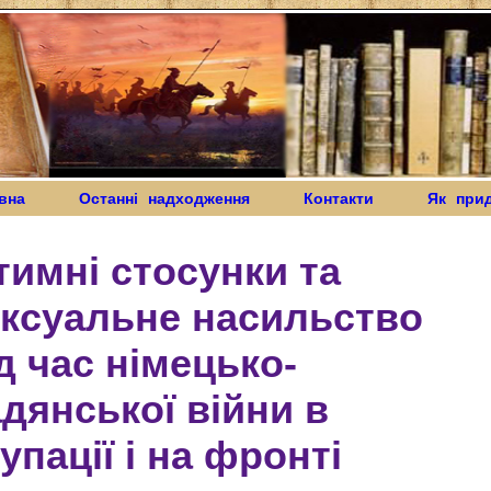
вна
Останні надходження
Контакти
Як при
тимні стосунки та
ексуальне насильство
д час німецько-
дянської війни в
упації і на фронті