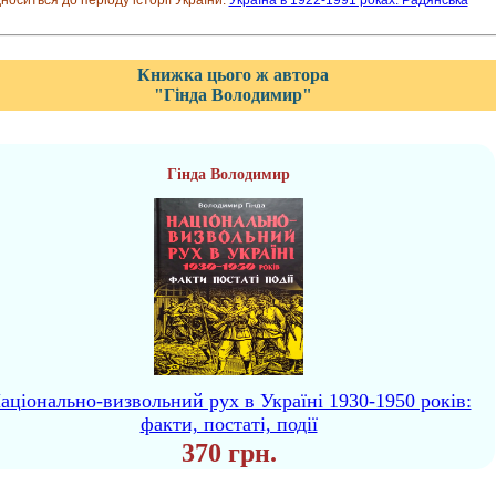
дноситься до періоду історії України:
Україна в 1922-1991 роках. Радянська
Книжка цього ж автора
"Гінда Володимир"
Гінда Володимир
аціонально-визвольний рух в Україні 1930-1950 років:
факти, постаті, події
370 грн.