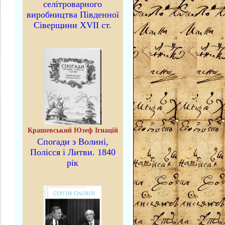
селітроварного
виробництва Південної
Сіверщини XVII ст.
Крашевський Юзеф Ігнацій
Спогади з Волині,
Полісся і Литви. 1840
рік