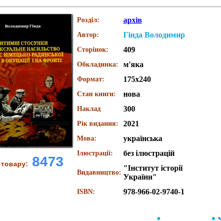
архів
Розділ:
Гінда Володимир
Автор:
409
Сторінок:
м'яка
Обкладинка:
175x240
Формат:
нова
Стан книги:
300
Наклад
2021
Рік видання:
українська
Мова:
без ілюстрацій
Ілюстрації:
8473
 товару:
"Інститут історії
Видавництво:
України"
978-966-02-9740-1
ISBN: