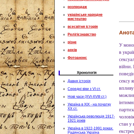
розпродаж
українське народне
мистецтво
всесвітня історія
Анота
Релігієзнавство
різне
У моно
архів
в укра
Фотоанонс
сексуа
війни.
Хронологія
поведі
сексу 
Давня історія
впливу 
Середні віки з VI ст.
можлив
Нові часи (XVI-XVIII ст.)
інтимн
Україна в XIX - на початку
XX ст.
партиз
Українська революція 1917-
чоловік
1921 років
стан у 
Україна в 1922-1991 роках.
екстре
Радянська Україна