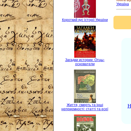
Книга ві
Україна
Короткий кус історії України
Загадки истории. Отцы-
основатели
Н
Життя, смерть та інші
неприємності: статті та есеї