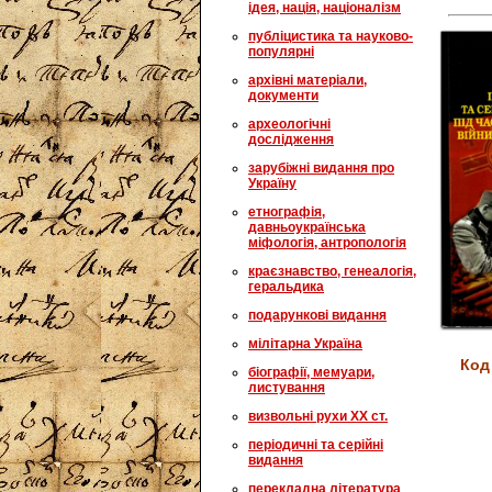
ідея, нація, націоналізм
публіцистика та науково-
популярні
архівні матеріали,
документи
археологічні
дослідження
зарубіжні видання про
Україну
етнографія,
давньоукраїнська
міфологія, антропологія
краєзнавство, генеалогія,
геральдика
подарункові видання
мілітарна Україна
Код
біографії, мемуари,
листування
визвольні рухи XX ст.
періодичні та серійні
видання
перекладна література