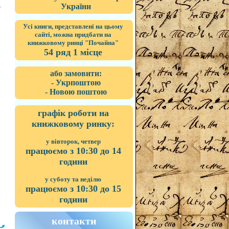
України
Усі книги, представлені на цьому
сайті, можна придбати на
книжковому ринці "Почайна"
54 ряд 1 місце
або замовити:
- Укрпоштою
- Новою поштою
графік роботи на
книжковому ринку:
у вівторок, четвер
працюємо з 10:30 до 14
години
у суботу та неділю
працюємо з 10:30 до 15
години
контакти