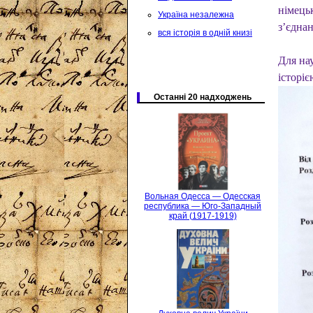
німець
Україна незалежна
з’єднан
вся історія в одній книзі
Для нау
історіє
Останні 20 надходжень
Вольная Одесса — Одесская
республика — Юго-Западный
край (1917-1919)