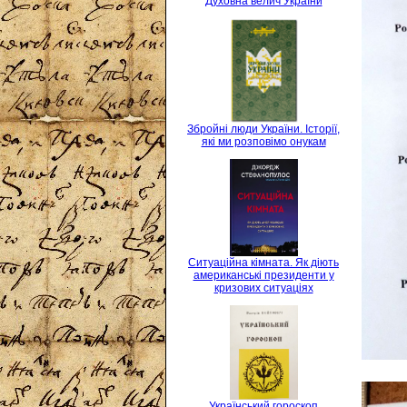
Духовна велич України
Збройні люди України. Історії,
які ми розповімо онукам
Ситуаційна кімната. Як діють
американські президенти у
кризових ситуаціях
Український гороскоп