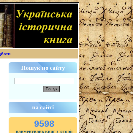
дбати
Пошук по сайту
на сайті
9598
найменувань книг з історії