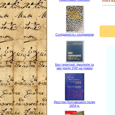
Книга ві
Солідарність і солідаризм
Без території. Ідеологія та
чин уряду УНР на чужині
Реєстри Полтавського полку
1654 р.