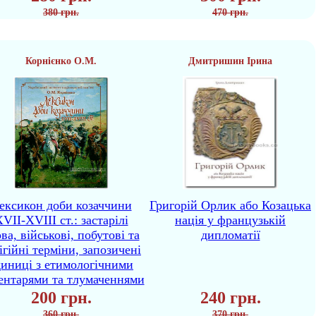
380 грн.
470 грн.
Корнієнко О.М.
Дмитришин Ірина
ексикон доби козаччини
Григорій Орлик або Козацька
VII-XVIII ст.: застарілі
нація у французькій
ва, військові, побутові та
дипломатії
ігійні терміни, запозичені
диниці з етимологічними
ентарями та тлумаченнями
200 грн.
240 грн.
360 грн.
370 грн.