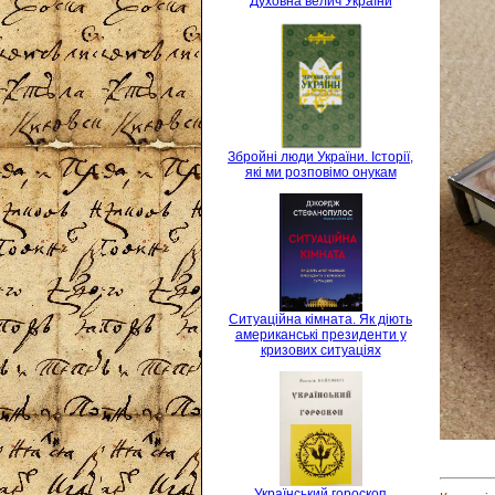
Духовна велич України
Збройні люди України. Історії,
які ми розповімо онукам
Ситуаційна кімната. Як діють
американські президенти у
кризових ситуаціях
Український гороскоп