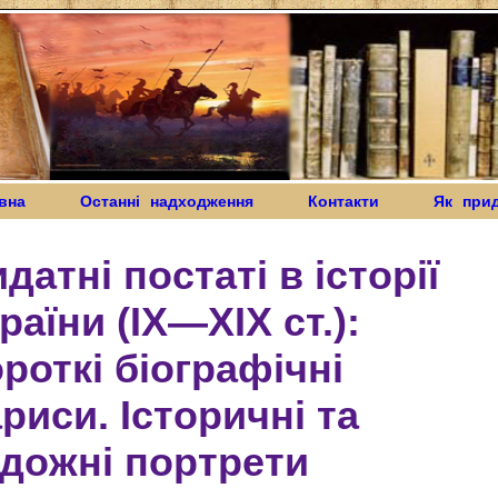
вна
Останні надходження
Контакти
Як при
датні постаті в історії
раїни (IX—XIX ст.):
роткі біографічні
риси. Історичні та
дожні портрети