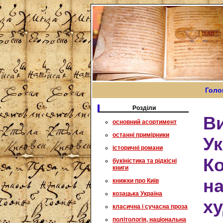
Голо
Розділи
Ви
основний асортимент
останні примірники
Ук
історичні романи
Ко
букіністика та рідкісні
книги
на
книжки про Київ
козацька Україна
ху
класична і сучасна проза
політологія, національна