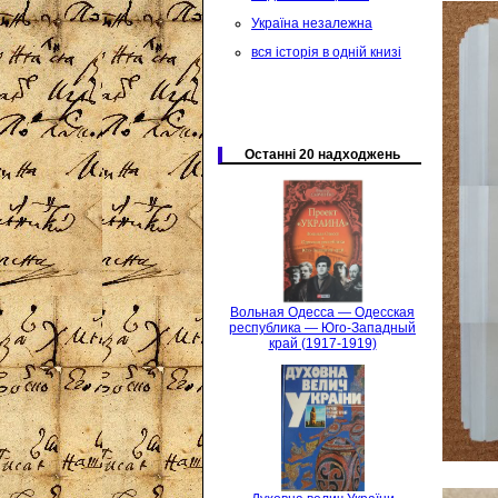
Україна незалежна
вся історія в одній книзі
Останні 20 надходжень
Вольная Одесса — Одесская
республика — Юго-Западный
край (1917-1919)