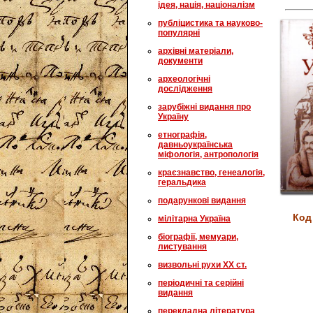
ідея, нація, націоналізм
публіцистика та науково-
популярні
архівні матеріали,
документи
археологічні
дослідження
зарубіжні видання про
Україну
етнографія,
давньоукраїнська
міфологія, антропологія
краєзнавство, генеалогія,
геральдика
подарункові видання
Код
мілітарна Україна
біографії, мемуари,
листування
визвольні рухи XX ст.
періодичні та серійні
видання
перекладна література