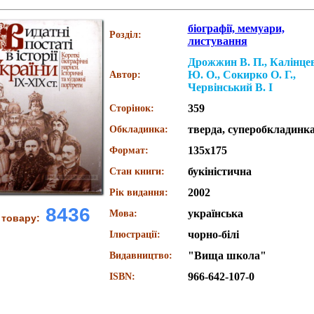
біографії, мемуари,
Розділ:
листування
Дрожжин В. П., Калінце
Ю. О., Сокирко О. Г.,
Автор:
Червінський В. І
359
Сторінок:
тверда, суперобкладинк
Обкладинка:
135х175
Формат:
букіністична
Стан книги:
2002
Рік видання:
8436
українська
Мова:
 товару:
чорно-білі
Ілюстрації:
"Вища школа"
Видавництво:
966-642-107-0
ISBN: