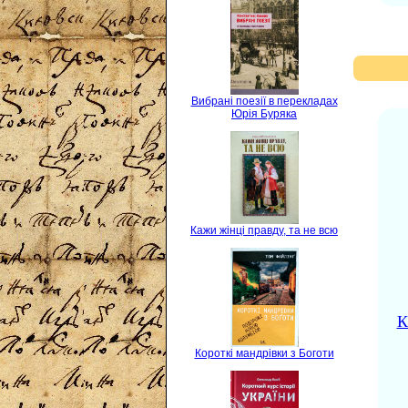
Вибрані поезії в перекладах
Юрія Буряка
Кажи жінці правду, та не всю
К
Короткі мандрівки з Боготи