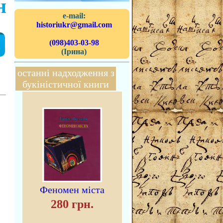
н
e-mail:
historiukr@gmail.com
(098)403-03-98
(Ірина)
останні надходження з
букіністичної книги
Феномен міста
280 грн.