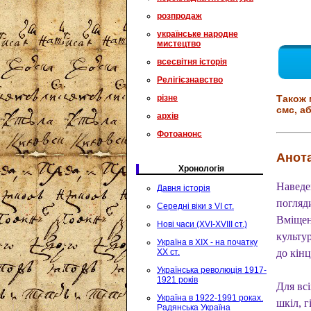
розпродаж
українське народне
мистецтво
всесвітня історія
Релігієзнавство
різне
Також 
смс, аб
архів
Фотоанонс
Анота
Хронологія
Наведен
Давня історія
погляди
Середні віки з VI ст.
Вміщен
Нові часи (XVI-XVIII ст.)
культу
Україна в XIX - на початку
XX ст.
до кінц
Українська революція 1917-
1921 років
Для всі
Україна в 1922-1991 роках.
шкіл, г
Радянська Україна