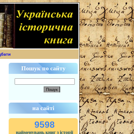
дбати
Пошук по сайту
на сайті
9598
найменувань книг з історії