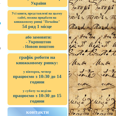
України
Усі книги, представлені на цьому
сайті, можна придбати на
книжковому ринці "Почайна"
в
54 ряд 1 місце
або замовити:
- Укрпоштою
- Новою поштою
а
графік роботи на
книжковому ринку:
у вівторок, четвер
працюємо з 10:30 до 14
години
у суботу та неділю
працюємо з 10:30 до 15
години
контакти