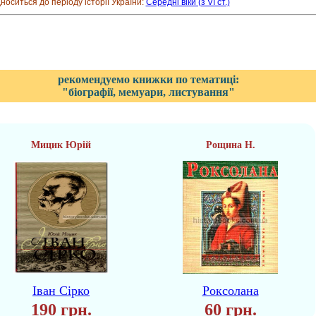
дноситься до періоду історії України:
Середні віки (з VI ст.)
рекомендуемо книжки по тематиці:
"біографії, мемуари, листування"
Мицик Юрій
Рощина Н.
Іван Сірко
Роксолана
190 грн.
60 грн.