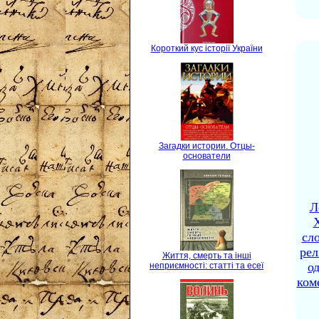
Короткий кус історії України
Загадки истории. Отцы-
основатели
Л
X
сло
рел
Життя, смерть та інші
о
неприємності: статті та есеї
ком