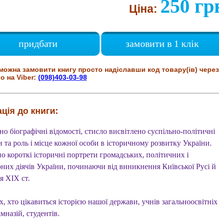
250 гр
Ціна:
придбати
замовити в 1 клік
можна замовити книгу просто надіславши код товару(ів) через
о на Viber:
(098)403-03-98
ція до книги:
о біографічні відомості, стисло висвітлено суспільно-політичні
 та роль і місце кожної особи в історичному розвитку України.
о короткі історичні портрети громадських, політичних і
рних діячів України, починаючи від виникнення Київської Русі й
я XIX ст.
х, хто цікавиться історією нашої держави, учнів загальноосвітніх
імназій, студентів.