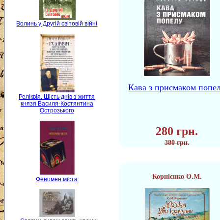
Волинь у Другій світовій війні
Кава з присмаком попе
Реліквія. Шість днів з життя
князя Василя-Костянтина
Острозького
280 грн.
380 грн.
Корнієнко О.М.
Феномен міста