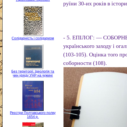
руїни 30-их років в істор
- 5. ЕПІЛОГ: — СОБОРН
Солідарність і солідаризм
українського заходу і ога
(103-105). Оцінка того пр
соборности (108).
Без території. Ідеологія та
чин уряду УНР на чужині
Реєстри Полтавського полку
1654 р.