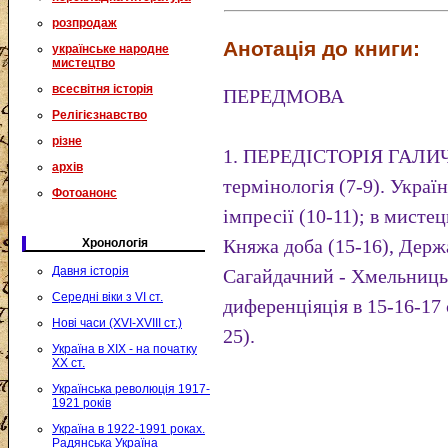
розпродаж
Анотація до книги:
українське народне
мистецтво
всесвітня історія
ПЕРЕДМОВА
Релігієзнавство
різне
1. ПЕРЕДІСТОРІЯ ГАЛИ
архів
термінологія (7-9). Україн
Фотоанонс
імпресії (10-11); в мистец
Княжа доба (15-16), Держ
Хронологія
Давня історія
Сагайдачний - Хмельниць
Середні віки з VI ст.
диференціяція в 15-16-17 ст
Нові часи (XVI-XVIII ст.)
25).
Україна в XIX - на початку
XX ст.
Українська революція 1917-
1921 років
Україна в 1922-1991 роках.
Радянська Україна