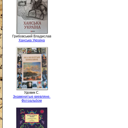
Грибовський Владислав
Ханська Україна
Удовик С.
Знаменитые киевляне.
Фотоальбом