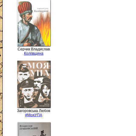
Серчик Владислав
Коліївщина
Загоровська Любов
#МояУПА