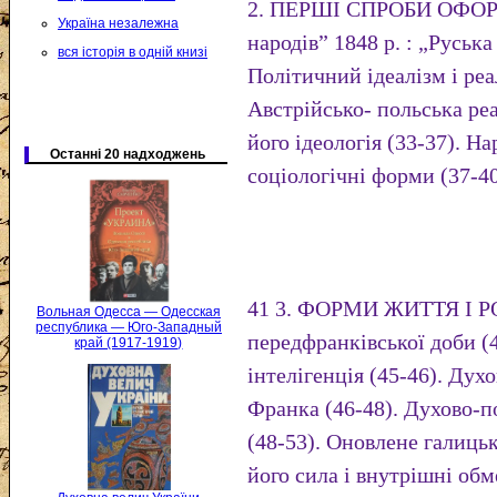
2. ПЕРШІ СПРОБИ ОФОРМ
Україна незалежна
народів” 1848 р. : „Руська 
вся історія в одній книзі
Політичний ідеалізм і реал
Австрійсько- польська реа
його ідеологія (33-37). Н
Останні 20 надходжень
соціологічні форми (37-40
41 3. ФОРМИ ЖИТТЯ І РО
Вольная Одесса — Одесская
республика — Юго-Западный
передфранківської доби (4
край (1917-1919)
інтелігенція (45-46). Дух
Франка (46-48). Духово-п
(48-53). Оновлене галицьк
його сила і внутрішні обм