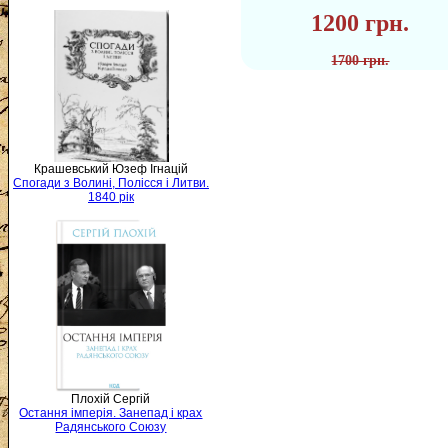
1200 грн.
1700 грн.
Крашевський Юзеф Ігнацій
Спогади з Волині, Полісся і Литви.
1840 рік
Плохій Сергій
Остання імперія. Занепад і крах
Радянського Союзу