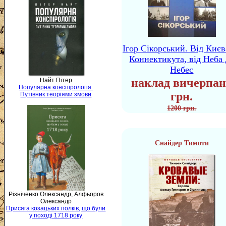
Ігор Сікорський. Від Києв
Коннектикута, від Неба 
Небес
наклад вичерпан
Найт Пітер
Популярна конспірологія.
грн.
Путівник теоріями змови
1200 грн.
Снайдер Тимоти
Різніченко Олександр, Алфьоров
Олександр
Присяга козацьких полків, що були
у поході 1718 року