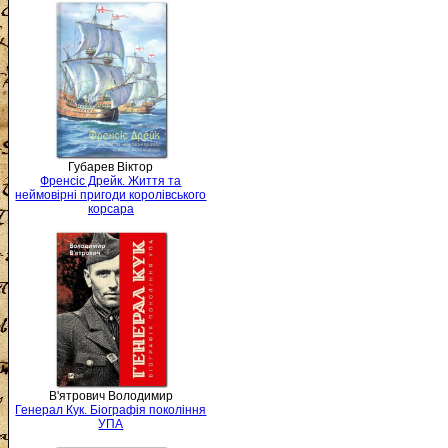
Губарев Віктор
Френсіс Дрейк. Життя та
неймовірні пригоди королівського
корсара
В'ятрович Володимир
Генерал Кук. Біографія покоління
УПА