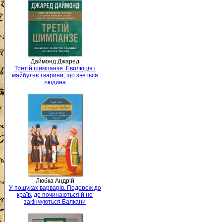
Даймонд Джаред
Третій шимпанзе. Еволюція і
майбутнє тварини, що зветься
людина
Любка Андрій
У пошуках варварів. Подорож до
країв, де починаються й не
закінчуються Балкани