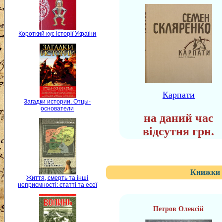
Короткий кус історії України
Карпати
Загадки истории. Отцы-
основатели
на даний час
відсутня грн.
Книжки 
Життя, смерть та інші
неприємності: статті та есеї
Петров Олексій