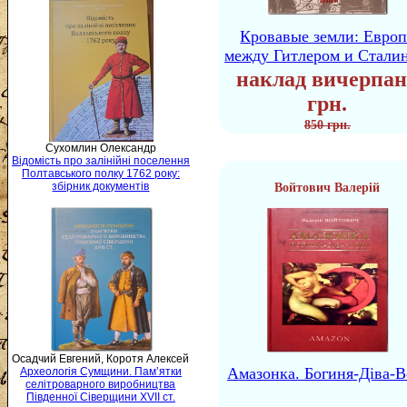
Кровавые земли: Европ
между Гитлером и Стали
наклад вичерпан
грн.
850 грн.
Сухомлин Олександр
Відомість про залінійні поселення
Полтавського полку 1762 року:
збірник документів
Войтович Валерій
Осадчий Евгений, Коротя Алексей
Амазонка. Богиня-Діва-В
Археологія Сумщини. Пам’ятки
селітроварного виробництва
Південної Сіверщини XVII ст.