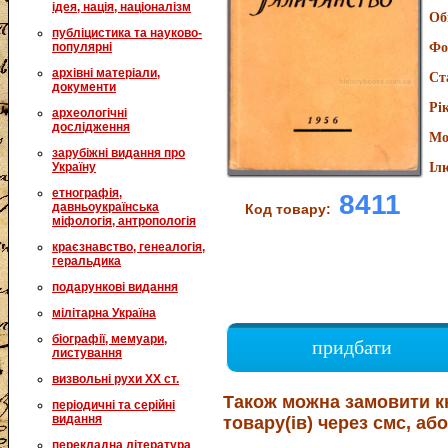
ідея, нація, націоналізм
Об
публіцистика та науково-
популярні
Фо
архівні матеріали,
Ст
документи
Рі
археологічні
дослідження
Мо
зарубіжні видання про
Україну
Іл
етнографія,
8411
давньоукраїнська
Код товару:
міфологія, антропологія
краєзнавство, генеалогія,
геральдика
подарункові видання
мілітарна Україна
біографії, мемуари,
придбати
листування
визвольні рухи XX ст.
Також можна замовити к
періодичні та серійні
видання
товару(ів) через смс, або
перекладна література