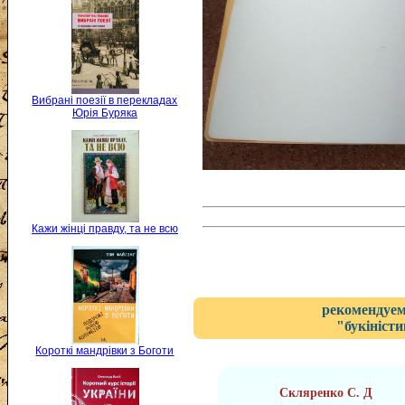
Вибрані поезії в перекладах
Юрія Буряка
Кажи жінці правду, та не всю
рекомендуем
"букіністи
Короткі мандрівки з Боготи
Скляренко С. Д