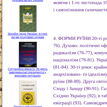
Духовна велич України
жовтня і 1-го листопада 19
і самопізнання галичанств
Збройні люди України. Історії,
які ми розповімо онукам
4. ФОРМИ РУЇНИ 20-ті ро
76). Духово- політичні о
радикалізм (76-77), комун
націоналізм (79-81). Укр
(81-84). 30-ті роки: край
Ситуаційна кімната. Як діють
американські президенти у
анархізовано- го ідеалізм
кризових ситуаціях
руїни (88-89). Друга світо
Сходу і Заходу (90-91). Га
Східню Україну (92), в та
еміграції (93). Самовiдре
Український гороскоп