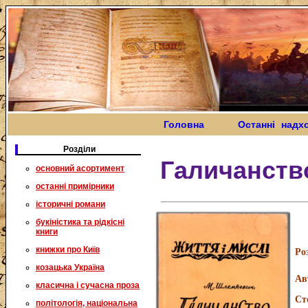
Головна
Останні надх
Розділи
Галичанств
основний асортимент
останні примірники
історичні романи
букіністика та рідкісні
книги
книжки про Київ
Ро
козацька Україна
Ав
класична і сучасна проза
Ст
політологія, національна