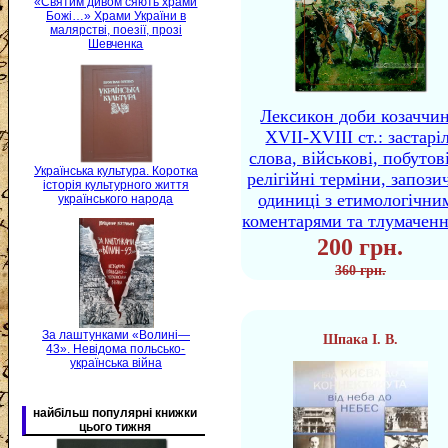
«Святим дивом сяють храми
Божі…» Храми України в
малярстві, поезії, прозі
Шевченка
Лексикон доби козаччи
XVII-XVIII ст.: застаріл
слова, військові, побутов
Українська культура. Коротка
релігійні терміни, запози
історія культурного життя
одиниці з етимологічни
українського народа
коментарями та тлумачен
200 грн.
360 грн.
За лаштунками «Волині—
Шпака І. В.
43». Невідома польсько-
українська війна
найбільш популярні книжки
цього тижня