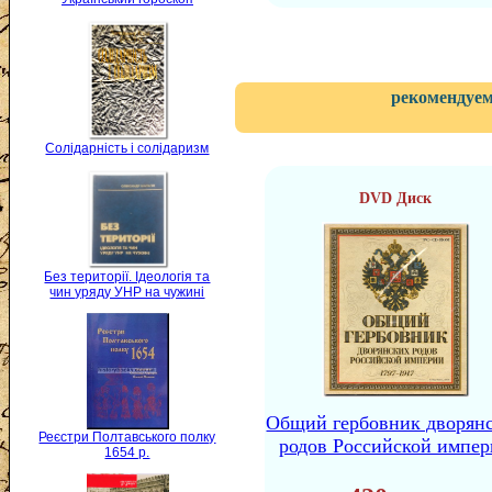
рекомендуем
Солідарність і солідаризм
DVD Диск
Без території. Ідеологія та
чин уряду УНР на чужині
Общий гербовник дворян
Реєстри Полтавського полку
родов Российской импе
1654 р.