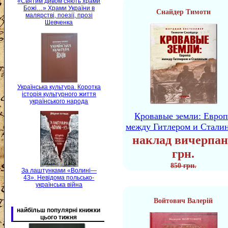
«Святим дивом сяють храми
Божі…» Храми України в
Снайдер Тимоти
малярстві, поезії, прозі
Шевченка
Українська культура. Коротка
історія культурного життя
українського народа
Кровавые земли: Европ
между Гитлером и Стали
наклад вичерпан
грн.
850 грн.
За лаштунками «Волині—
43». Невідома польсько-
українська війна
Войтович Валерій
найбільш популярні книжки
цього тижня