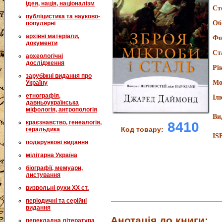
ідея, нація, націоналізм
Ст
публіцистика та науково-
Об
популярні
архівні матеріали,
Фо
документи
Ст
археологічні
дослідження
Рі
зарубіжні видання про
Мо
Україну
етнографія,
Іл
давньоукраїнська
міфологія, антропологія
Ви
краєзнавство, генеалогія,
8410
Код товару:
геральдика
IS
подарункові видання
мілітарна Україна
біографії, мемуари,
листування
визвольні рухи XX ст.
періодичні та серійні
видання
Анотація до книги:
перекладна література