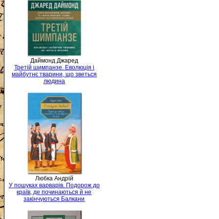
Даймонд Джаред
Третій шимпанзе. Еволюція і
майбутнє тварини, що зветься
людина
Любка Андрій
У пошуках варварів. Подорож до
країв, де починаються й не
закінчуються Балкани