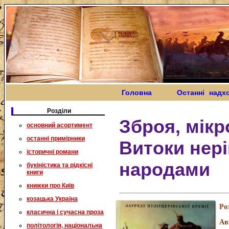
Головна
Останні надх
Розділи
Зброя, мікро
основний асортимент
останні примірники
Витоки нер
історичні романи
народами
букіністика та рідкісні
книги
книжки про Київ
козацька Україна
Ро
класична і сучасна проза
Ав
політологія, національна