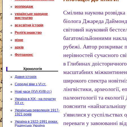
розпродаж
Смілива наукова розвідка
українське народне
мистецтво
біолога Джареда Даймонда
всесвітня історія
світовий науковий бестсе
Релігієзнавство
багатомільйонними накла
різне
рубежі. Автор розкриває 
архів
нерівностей сучасного сві
Фотоанонс
в Глибинах доісторичного
Хронологія
масштабних міжконтинент
Давня історія
широкого спектра новітніх 
Середні віки з VI ст.
лінгвістики, археології, е
Нові часи (XVI-XVIII ст.)
палеонтології та екологі
Україна в XIX - на початку
XX ст.
пояснити «найзагальнішу 
Українська революція 1917-
з'явилися у суспільствах 
1921 років
Україна в 1922-1991 роках.
переваги у завоюванні ві
Радянська Україна