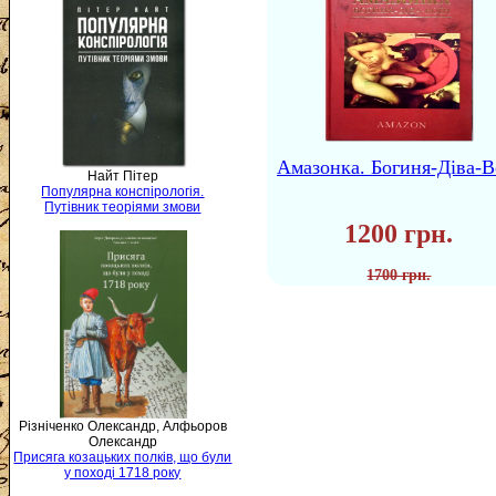
Амазонка. Богиня-Діва-В
Найт Пітер
Популярна конспірологія.
Путівник теоріями змови
1200 грн.
1700 грн.
Різніченко Олександр, Алфьоров
Олександр
Присяга козацьких полків, що були
у поході 1718 року