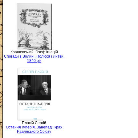
Крашевський Юзеф Ігнацій
Спогади з Волині, Полісся і Литви.
1840 рік
Плохій Сергій
Остання імперія. Занепад і крах
Радянського Союзу