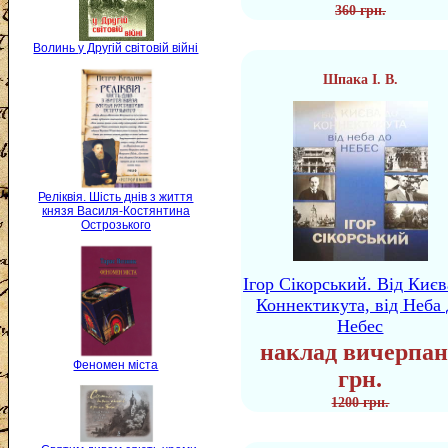
360 грн.
Волинь у Другій світовій війні
Шпака І. В.
Реліквія. Шість днів з життя
князя Василя-Костянтина
Острозького
Ігор Сікорський. Від Києв
Коннектикута, від Неба 
Небес
наклад вичерпан
Феномен міста
грн.
1200 грн.