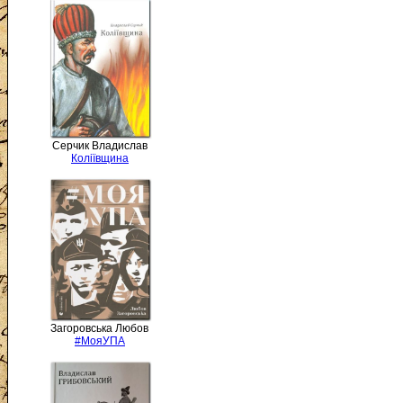
Серчик Владислав
Коліївщина
Загоровська Любов
#МояУПА