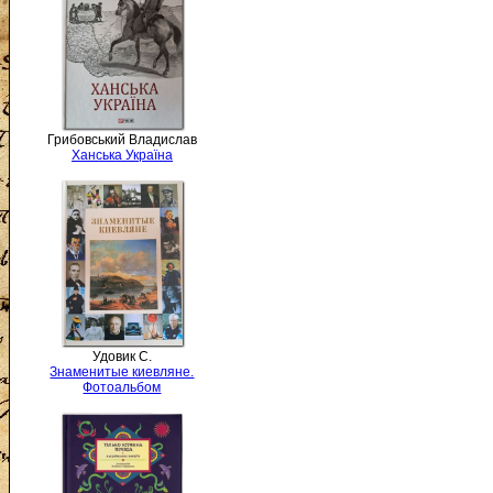
Грибовський Владислав
Ханська Україна
Удовик С.
Знаменитые киевляне.
Фотоальбом