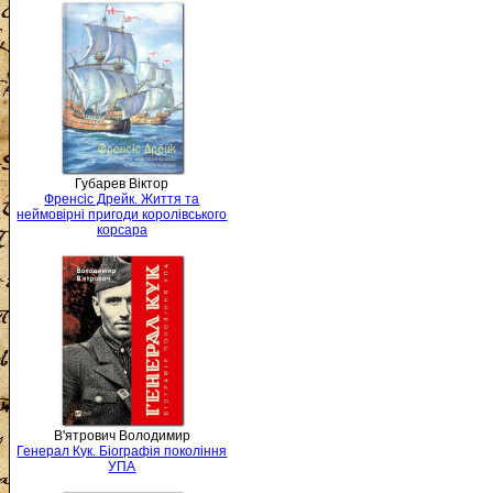
Губарев Віктор
Френсіс Дрейк. Життя та
неймовірні пригоди королівського
корсара
В'ятрович Володимир
Генерал Кук. Біографія покоління
УПА