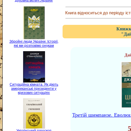
Духовна велич України
Книга відноситься до періоду іст
Книжка
"Да
Збройні люди України. Історії,
які ми розповімо онукам
Да
Ситуаційна кімната. Як діють
американські президенти у
кризових ситуаціях
Третій шимпанзе. Еволюці
Український гороскоп