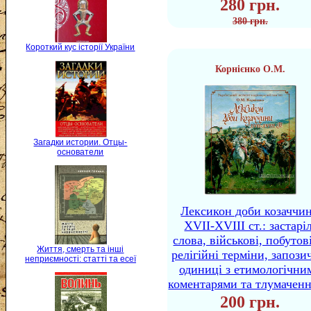
280 грн.
380 грн.
Короткий кус історії України
Корнієнко О.М.
Загадки истории. Отцы-
основатели
Лексикон доби козаччи
XVII-XVIII ст.: застаріл
слова, військові, побутов
Життя, смерть та інші
релігійні терміни, запози
неприємності: статті та есеї
одиниці з етимологічни
коментарями та тлумачен
200 грн.