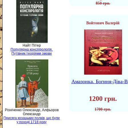
850 грн.
Войтович Валерій
Найт Пітер
Популярна конспірологія.
Путівник теоріями змови
Амазонка. Богиня-Діва-В
1200 грн.
1700 грн.
Різніченко Олександр, Алфьоров
Олександр
Присяга козацьких полків, що були
у поході 1718 року