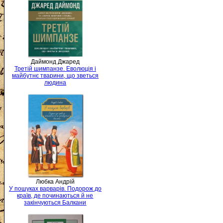
Даймонд Джаред
Третій шимпанзе. Еволюція і
майбутнє тварини, що зветься
людина
Любка Андрій
У пошуках варварів. Подорож до
країв, де починаються й не
закінчуються Балкани