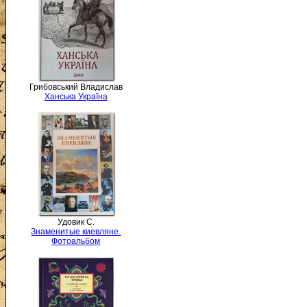
Грибовський Владислав
Ханська Україна
Удовик С.
Знаменитые киевляне.
Фотоальбом