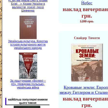
«Святим дивом сяють храми
Небес
Божі…» Храми України в
малярстві, поезії, прозі
наклад вичерпан
Шевченка
грн.
1200 грн.
Снайдер Тимоти
Українська культура. Коротка
історія культурного життя
українського народа
За лаштунками «Волині—
43». Невідома польсько-
Кровавые земли: Европ
українська війна
между Гитлером и Стали
наклад вичерпан
найбільш популярні книжки
цього тижня
грн.