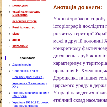
розпродаж
Анотація до книги:
українське народне
мистецтво
У книзі зроблено спробу
всесвітня історія
історіографії дослідити
Релігієзнавство
розвитку території Украї
різне
архів
межі в другій половині 
Фотоанонс
конкретному фактичному 
досягнень зарубіжних іс
Хронологія
характеризує у територі
Давня історія
правління Б. Хмельницько
Середні віки з VI ст.
Дорошенка та інших геть
Нові часи (XVI-XVIII ст.)
Україна в XIX - на початку
царського уряду в держа
XX ст.
У праці наводяться цікаві
Українська революція 1917-
1921 років
етнічний склад населення
Україна в 1922-1991 роках.
Радянська Україна