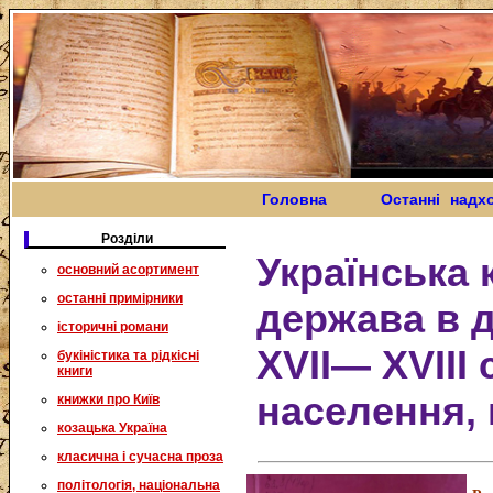
Головна
Останні надх
Розділи
Українська 
основний асортимент
останні примірники
держава в д
історичні романи
XVII— XVIII 
букіністика та рідкісні
книги
населення,
книжки про Київ
козацька Україна
класична і сучасна проза
політологія, національна