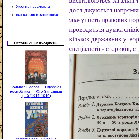
висвітлюються загальні 
Україна незалежна
досліджуються напрямки 
вся історія в одній книзі
значущість правових нор
проводиться думка співі
кількох державних утвор
Останні 20 надходжень
спеціалістів-істориків, с
Вольная Одесса — Одесская
республика — Юго-Западный
край (1917-1919)