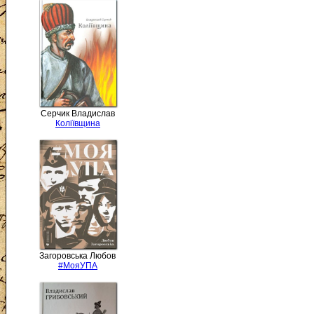
Серчик Владислав
Коліївщина
Загоровська Любов
#МояУПА