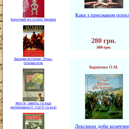
Кава з присмаком попе
Короткий кус історії України
280 грн.
380 грн.
Загадки истории. Отцы-
основатели
Корнієнко О.М.
Життя, смерть та інші
неприємності: статті та есеї
Лексикон доби козаччи