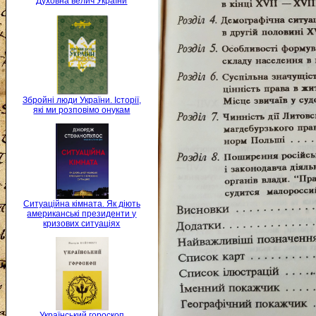
Духовна велич України
Збройні люди України. Історії,
які ми розповімо онукам
Ситуаційна кімната. Як діють
американські президенти у
кризових ситуаціях
Український гороскоп