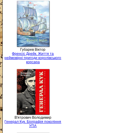
Губарев Віктор
Френсіс Дрейк. Життя та
неймовірні пригоди королівського
корсара
В'ятрович Володимир
Генерал Кук. Біографія покоління
УПА