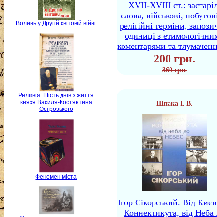
XVII-XVIII ст.: застаріл
слова, військові, побутов
Волинь у Другій світовій війні
релігійні терміни, запози
одиниці з етимологічни
коментарями та тлумачен
200 грн.
360 грн.
Реліквія. Шість днів з життя
князя Василя-Костянтина
Шпака І. В.
Острозького
Феномен міста
Ігор Сікорський. Від Києв
Коннектикута, від Неба 