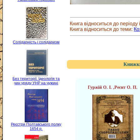
Книга відноситься до періоду і
Книга відноситься до теми:
Ко
Солідарність і солідаризм
Книжки
Без території. Ідеологія та
чин уряду УНР на чужині
Гуржій О. І. ,Реєнт О. П.
Реєстри Полтавського полку
1654 р.