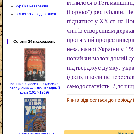
втілилося в Гетьманщині
Україна незалежна
(Горньої) республіки. Це
вся історія в одній книзі
піднятися у XX ст. на Н
чин із створенням держ
протяглий процес вивер
Останні 20 надходжень
незалежної України у 19
новий чи маловідомий д
підтверджує думку: укра
ідеєю, ніколи не переста
Вольная Одесса — Одесская
самодостатність. Для шир
республика — Юго-Западный
край (1917-1919)
Книга відноситься до періоду і
Книжки