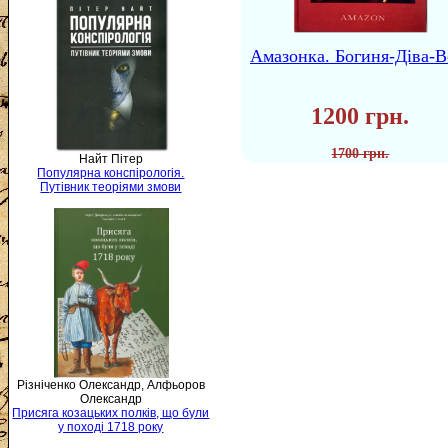
Амазонка. Богиня-Діва-В
1200 грн.
1700 грн.
Найт Пітер
Популярна конспірологія.
Путівник теоріями змови
Різніченко Олександр, Алфьоров
Олександр
Присяга козацьких полків, що були
у поході 1718 року