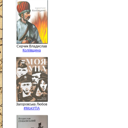
Серчик Владислав
Коліївщина
Загоровська Любов
#МояУПА