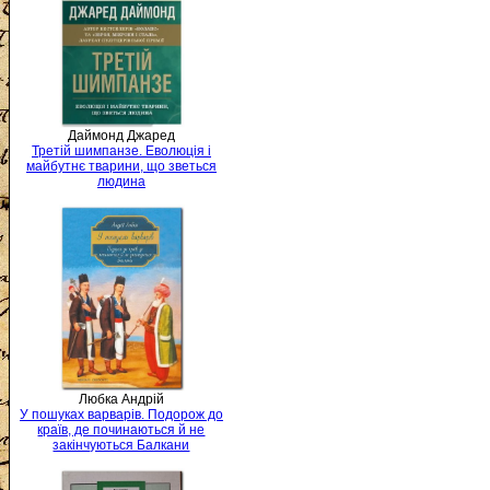
Даймонд Джаред
Третій шимпанзе. Еволюція і
майбутнє тварини, що зветься
людина
Любка Андрій
У пошуках варварів. Подорож до
країв, де починаються й не
закінчуються Балкани