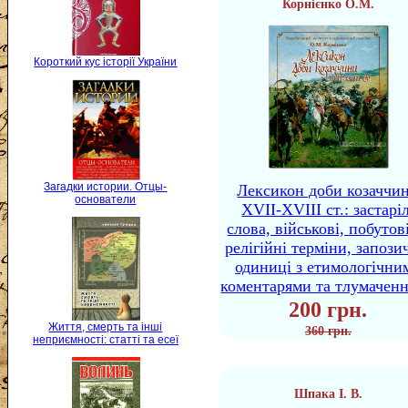
Корнієнко О.М.
Короткий кус історії України
Загадки истории. Отцы-
Лексикон доби козаччи
основатели
XVII-XVIII ст.: застаріл
слова, військові, побутов
релігійні терміни, запози
одиниці з етимологічни
коментарями та тлумачен
200 грн.
Життя, смерть та інші
360 грн.
неприємності: статті та есеї
Шпака І. В.