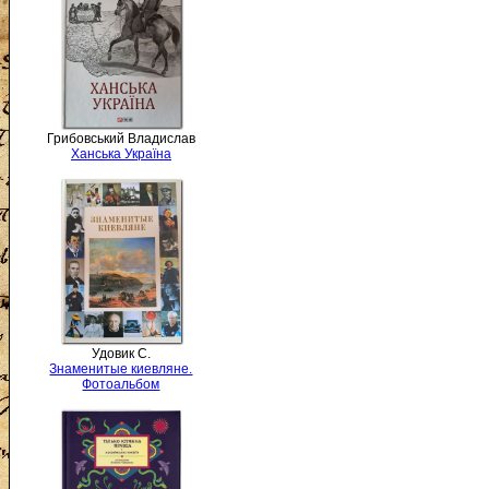
Грибовський Владислав
Ханська Україна
Удовик С.
Знаменитые киевляне.
Фотоальбом