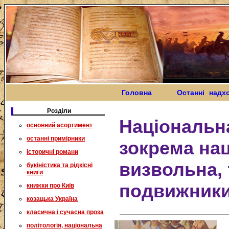
Головна
Останні надх
Розділи
Національна
основний асортимент
останні примірники
зокрема на
історичні романи
визвольна, т
букіністика та рідкісні
книги
подвижник
книжки про Київ
козацька Україна
класична і сучасна проза
політологія, національна