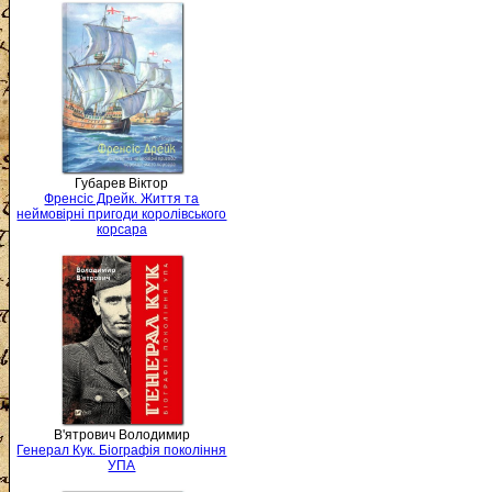
Губарев Віктор
Френсіс Дрейк. Життя та
неймовірні пригоди королівського
корсара
В'ятрович Володимир
Генерал Кук. Біографія покоління
УПА