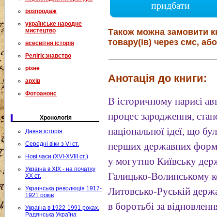
придбати
розпродаж
українське народне
мистецтво
Також можна замовити к
товару(ів) через смс, або
всесвітня історія
Релігієзнавство
різне
Анотація до книги:
архів
Фотоанонс
В історичному нарисі ав
процес зародження, стан
Хронологія
національної ідеї, що бу
Давня історія
Середні віки з VI ст.
перших державних формац
Нові часи (XVI-XVIII ст.)
у могутню Київську держ
Україна в XIX - на початку
Галицько-Волинському ко
XX ст.
Українська революція 1917-
Литовсько-Руській держа
1921 років
в боротьбі за відновлен
Україна в 1922-1991 роках.
Радянська Україна