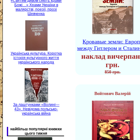
«Святим дивом сяють храми
Божі…» Храми України в
малярстві, поезії, прозі
Шевченка
Кровавые земли: Европ
между Гитлером и Стали
Українська культура. Коротка
наклад вичерпан
історія культурного життя
українського народа
грн.
850 грн.
Войтович Валерій
За лаштунками «Волині—
43». Невідома польсько-
українська війна
найбільш популярні книжки
цього тижня