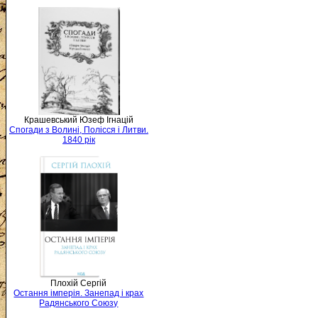
Крашевський Юзеф Ігнацій
Спогади з Волині, Полісся і Литви.
1840 рік
Плохій Сергій
Остання імперія. Занепад і крах
Радянського Союзу