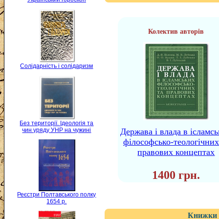
Колектив авторів
Солідарність і солідаризм
Без території. Ідеологія та
чин уряду УНР на чужині
Держава і влада в ісламс
філософсько-теологічних
правових концептах
1400 грн.
Реєстри Полтавського полку
1654 р.
Книжки 