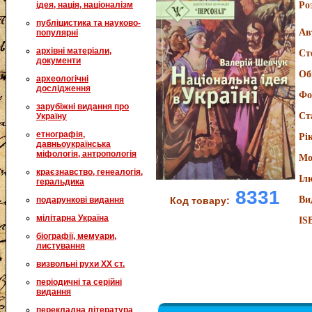
ідея, нація, націоналізм
Ро
публіцистика та науково-
Ав
популярні
архівні матеріали,
Ст
документи
Об
археологічні
дослідження
Фо
зарубіжні видання про
Ст
Україну
етнографія,
Рі
давньоукраїнська
міфологія, антропологія
Мо
краєзнавство, генеалогія,
Іл
геральдика
8331
Ви
подарункові видання
Код товару:
мілітарна Україна
IS
біографії, мемуари,
листування
визвольні рухи XX ст.
періодичні та серійні
видання
перекладна література