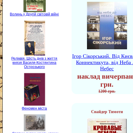
Волинь у Другій світовій війні
Ігор Сікорський. Від Києв
Реліквія. Шість днів з життя
Коннектикута, від Неба 
князя Василя-Костянтина
Острозького
Небес
наклад вичерпан
грн.
1200 грн.
Феномен міста
Снайдер Тимоти