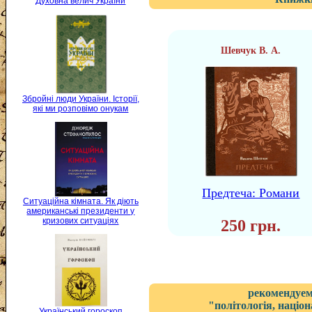
Духовна велич України
Шевчук В. А.
Збройні люди України. Історії,
які ми розповімо онукам
Предтеча: Романи
Ситуаційна кімната. Як діють
американські президенти у
кризових ситуаціях
250 грн.
рекомендуем
"політологія, націон
Український гороскоп