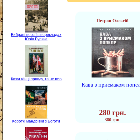
Петров Олексій
Вибрані поезії в перекладах
Юрія Буряка
Кажи жінці правду, та не всю
Кава з присмаком попе
280 грн.
380 грн.
Короткі мандрівки з Боготи