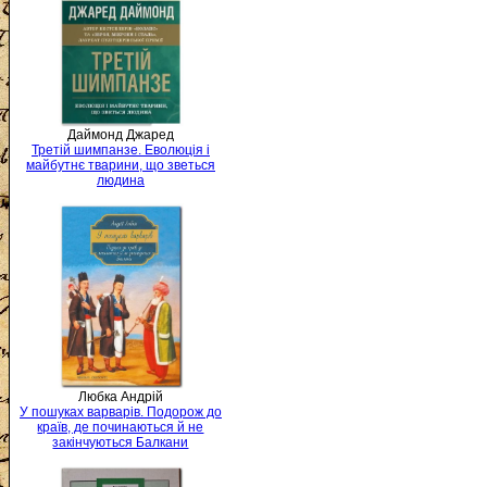
Даймонд Джаред
Третій шимпанзе. Еволюція і
майбутнє тварини, що зветься
людина
Любка Андрій
У пошуках варварів. Подорож до
країв, де починаються й не
закінчуються Балкани