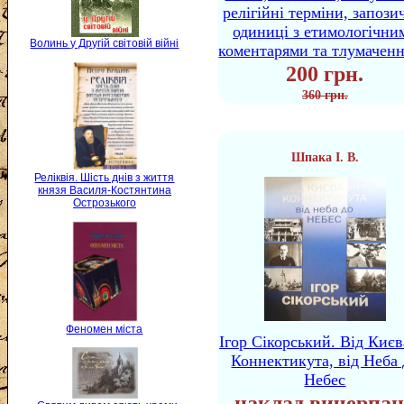
релігійні терміни, запози
одиниці з етимологічни
Волинь у Другій світовій війні
коментарями та тлумачен
200 грн.
360 грн.
Шпака І. В.
Реліквія. Шість днів з життя
князя Василя-Костянтина
Острозького
Феномен міста
Ігор Сікорський. Від Києв
Коннектикута, від Неба 
Небес
наклад вичерпан