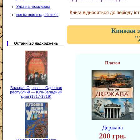
Україна незалежна
Книга відноситься до періоду іст
вся історія в одній книзі
Книжки з
"
Останні 20 надходжень
Платон
Вольная Одесса — Одесская
республика — Юго-Западный
край (1917-1919)
Держава
200 грн.