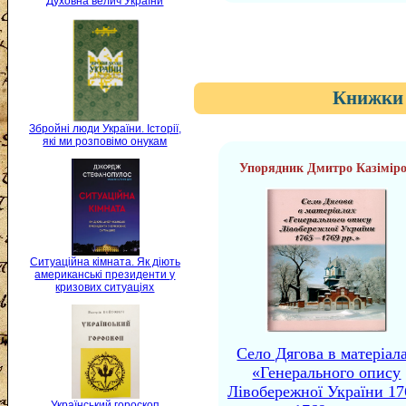
Духовна велич України
Книжки 
Збройні люди України. Історії,
які ми розповімо онукам
Упорядник Дмитро Казімір
Ситуаційна кімната. Як діють
американські президенти у
кризових ситуаціях
Село Дягова в матеріал
«Генерального опису
Лівобережної України 17
Український гороскоп