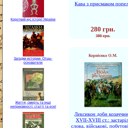
Кава з присмаком попе
Короткий кус історії України
280 грн.
380 грн.
Корнієнко О.М.
Загадки истории. Отцы-
основатели
Життя, смерть та інші
неприємності: статті та есеї
Лексикон доби козаччи
XVII-XVIII ст.: застаріл
слова, військові, побутов