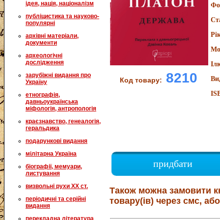
ідея, нація, націоналізм
Фо
публіцистика та науково-
Ст
популярні
Рі
архівні матеріали,
документи
Мо
археологічні
дослідження
Іл
8210
зарубіжні видання про
Ви
Код товару:
Україну
IS
етнографія,
давньоукраїнська
міфологія, антропологія
краєзнавство, генеалогія,
геральдика
подарункові видання
мілітарна Україна
придбати
біографії, мемуари,
листування
визвольні рухи XX ст.
Також можна замовити к
періодичні та серійні
товару(ів) через смс, або
видання
перекладна література