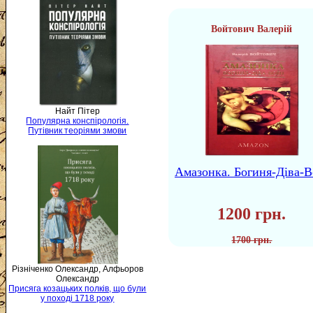
Войтович Валерій
Найт Пітер
Популярна конспірологія.
Путівник теоріями змови
Амазонка. Богиня-Діва-В
1200 грн.
1700 грн.
Різніченко Олександр, Алфьоров
Олександр
Присяга козацьких полків, що були
у поході 1718 року