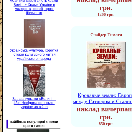
«Святим дивом сяють храми
Божі…» Храми України в
грн.
малярстві, поезії, прозі
Шевченка
1200 грн.
Снайдер Тимоти
Українська культура. Коротка
історія культурного життя
українського народа
Кровавые земли: Европ
За лаштунками «Волині—
между Гитлером и Стали
43». Невідома польсько-
українська війна
наклад вичерпан
грн.
найбільш популярні книжки
850 грн.
цього тижня