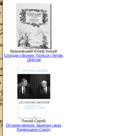
Крашевський Юзеф Ігнацій
Спогади з Волині, Полісся і Литви.
1840 рік
Плохій Сергій
Остання імперія. Занепад і крах
Радянського Союзу