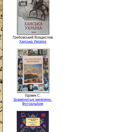
Грибовський Владислав
Ханська Україна
Удовик С.
Знаменитые киевляне.
Фотоальбом