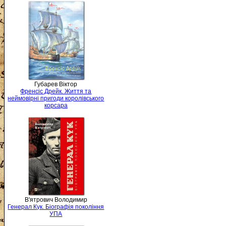
Губарев Віктор
Френсіс Дрейк. Життя та
неймовірні пригоди королівського
корсара
В'ятрович Володимир
Генерал Кук. Біографія покоління
УПА