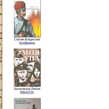
Серчик Владислав
Коліївщина
Загоровська Любов
#МояУПА