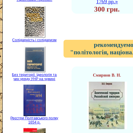
1769 рр.»
300 грн.
Солідарність і солідаризм
рекомендуемо
"політологія, націона
Без території. Ідеологія та
Смирнов В. Н.
чин уряду УНР на чужині
Реєстри Полтавського полку
1654 р.