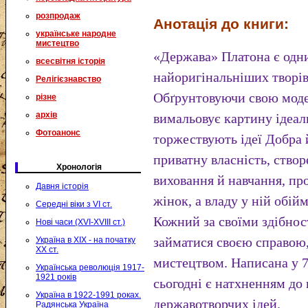
розпродаж
Анотація до книги:
українське народне
мистецтво
«Держава» Платона є одни
всесвітня історія
найоригінальніших творів
Релігієзнавство
Обґрунтовуючи свою моде
різне
архів
вимальовує картину ідеал
Фотоанонс
торжествують ідеї Добра 
приватну власність, ство
Хронологія
виховання й навчання, про
Давня історія
жінок, а владу у ній обі
Середні віки з VI ст.
Кожний за своїми здібнос
Нові часи (XVI-XVIII ст.)
займатися своєю справою,
Україна в XIX - на початку
XX ст.
мистецтвом. Написана у 77–
Українська революція 1917-
1921 років
сьогодні є натхненням до
Україна в 1922-1991 роках.
державотворчих ідей.
Радянська Україна