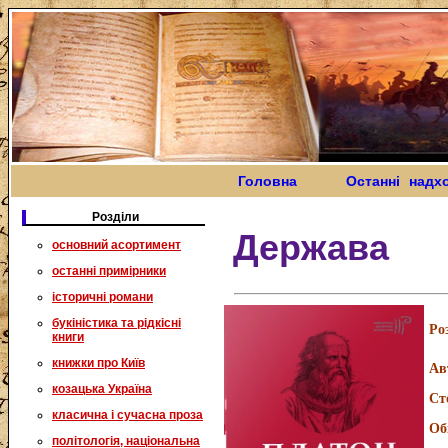
Головна
Останні надх
Розділи
Держава
основний асортимент
останні примірники
історичні романи
букіністика та рідкісні
Ро
книги
книжки про Київ
Ав
козацька Україна
Ст
класична і сучасна проза
Об
політологія, національна