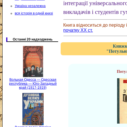
інтеграції універсальног
Україна незалежна
викладачів і студентів г
вся історія в одній книзі
Книга відноситься до періоду і
початку XX ст.
Останні 20 надходжень
Книжка
"Потульн
Поту
Вольная Одесса — Одесская
республика — Юго-Западный
край (1917-1919)