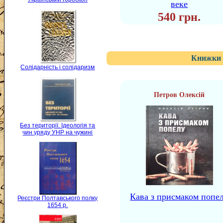
веке
540 грн.
Книжки 
Солідарність і солідаризм
Петров Олексій
Без території. Ідеологія та
чин уряду УНР на чужині
Кава з присмаком попе
Реєстри Полтавського полку
1654 р.