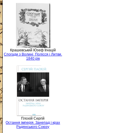
Крашевський Юзеф Ігнацій
Спогади з Волині, Полісся і Литви.
1840 рік
Плохій Сергій
Остання імперія. Занепад і крах
Радянського Союзу