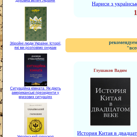
Духовна велич України
Нариси з українськ
рекомендуем
Збройні люди України. Історії,
"все
які ми розповімо онукам
Глушаков Вадим
Ситуаційна кімната. Як діють
американські президенти у
кризових ситуаціях
История Китая в двадца
Український гороскоп