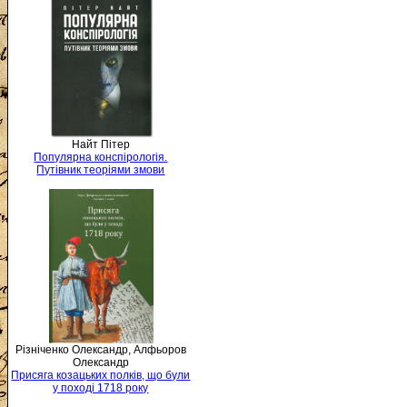
Найт Пітер
Популярна конспірологія.
Путівник теоріями змови
Різніченко Олександр, Алфьоров
Олександр
Присяга козацьких полків, що були
у поході 1718 року