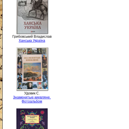
Грибовський Владислав
Ханська Україна
Удовик С.
Знаменитые киевляне.
Фотоальбом