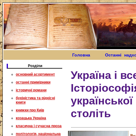
Головна
Останні надх
Розділи
Україна і вс
основний асортимент
останні примірники
Історіософі
історичні романи
української 
букіністика та рідкісні
книги
століть
книжки про Київ
козацька Україна
класична і сучасна проза
політологія, національна
Ро