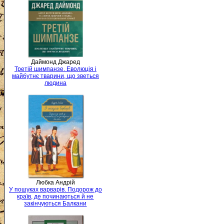
Даймонд Джаред
Третій шимпанзе. Еволюція і
майбутнє тварини, що зветься
людина
Любка Андрій
У пошуках варварів. Подорож до
країв, де починаються й не
закінчуються Балкани