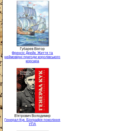
Губарев Віктор
Френсіс Дрейк. Життя та
неймовірні пригоди королівського
корсара
В'ятрович Володимир
Генерал Кук. Біографія покоління
УПА