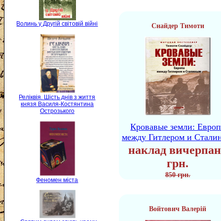
Волинь у Другій світовій війні
Снайдер Тимоти
Реліквія. Шість днів з життя
князя Василя-Костянтина
Острозького
Кровавые земли: Европ
между Гитлером и Стали
наклад вичерпан
грн.
850 грн.
Феномен міста
Войтович Валерій