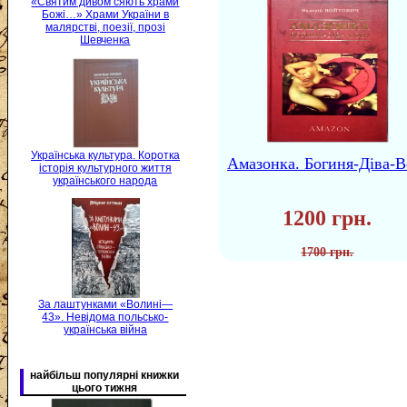
«Святим дивом сяють храми
Божі…» Храми України в
малярстві, поезії, прозі
Шевченка
Українська культура. Коротка
Амазонка. Богиня-Діва-В
історія культурного життя
українського народа
1200 грн.
1700 грн.
За лаштунками «Волині—
43». Невідома польсько-
українська війна
найбільш популярні книжки
цього тижня