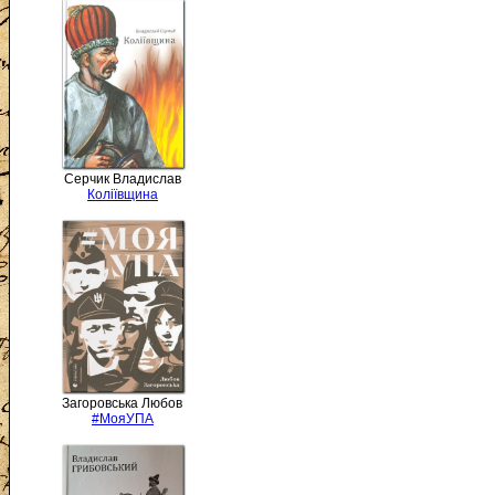
Серчик Владислав
Коліївщина
Загоровська Любов
#МояУПА