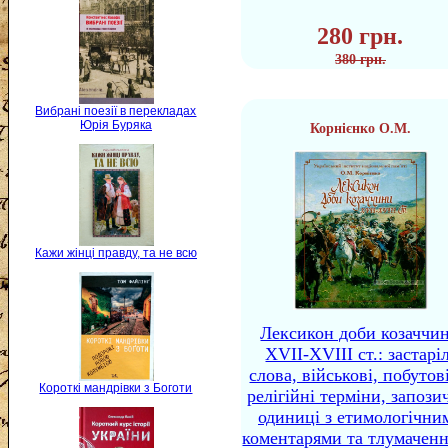
280 грн.
380 грн.
Вибрані поезії в перекладах
Юрія Буряка
Корнієнко О.М.
Кажи жінці правду, та не всю
Лексикон доби козаччи
XVII-XVIII ст.: застаріл
слова, військові, побутов
Короткі мандрівки з Боготи
релігійні терміни, запози
одиниці з етимологічни
коментарями та тлумачен