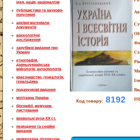
ідея, нація, націоналізм
публіцистика та науково-
Ав
популярні
архівні матеріали,
Ст
документи
Об
археологічні
дослідження
Фо
зарубіжні видання про
Україну
Ст
етнографія,
Рі
давньоукраїнська
міфологія, антропологія
Мо
краєзнавство, генеалогія,
Іл
геральдика
подарункові видання
Ви
8192
мілітарна Україна
IS
Код товару:
біографії, мемуари,
листування
визвольні рухи XX ст.
періодичні та серійні
видання
перекладна література