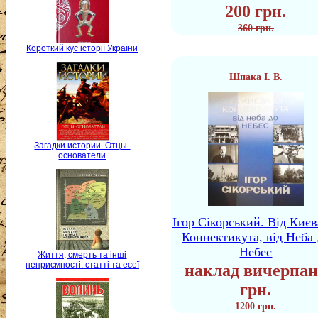
200 грн.
360 грн.
Короткий кус історії України
Шпака І. В.
Загадки истории. Отцы-
основатели
Ігор Сікорський. Від Києв
Коннектикута, від Неба 
Небес
Життя, смерть та інші
неприємності: статті та есеї
наклад вичерпан
грн.
1200 грн.