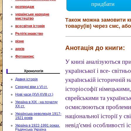
придбати
розпродаж
українське народне
мистецтво
Також можна замовити к
товару(ів) через смс, або
всесвітня історія
Релігієзнавство
різне
Анотація до книги:
архів
Фотоанонс
У книзі аналізуються пр
української і все- світньо
Хронологія
українській історичній н
Давня історія
Середні віки з VI ст.
історіософії німецькими
Нові часи (XVI-XVIII ст.)
єврейськими та українс
Україна в XIX - на початку
осмислюються проблеми і
XX ст.
Українська революція 1917-
національної історії у св
1921 років
невід'ємні особливості і
Україна в 1922-1991 роках.
Радянська Україна