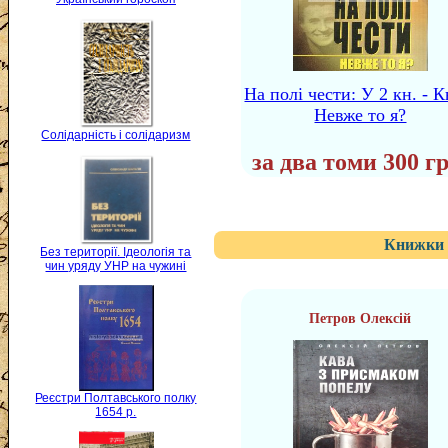
На полі чести: У 2 кн. - Кн
Невже то я?
Солідарність і солідаризм
за два томи 300 гр
Книжки 
Без території. Ідеологія та
чин уряду УНР на чужині
Петров Олексій
Реєстри Полтавського полку
1654 р.