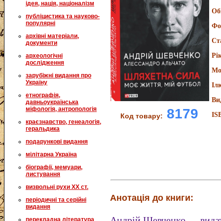
ідея, нація, націоналізм
Об
публіцистика та науково-
популярні
Фо
архівні матеріали,
Ст
документи
Рі
археологічні
дослідження
Мо
зарубіжні видання про
Україну
Іл
етнографія,
Ви
давньоукраїнська
міфологія, антропологія
8179
IS
Код товару:
краєзнавство, генеалогія,
геральдика
подарункові видання
мілітарна Україна
біографії, мемуари,
листування
визвольні рухи XX ст.
Анотація до книги:
періодичні та серійні
видання
Андрій Шевченко — видат
перекладна література