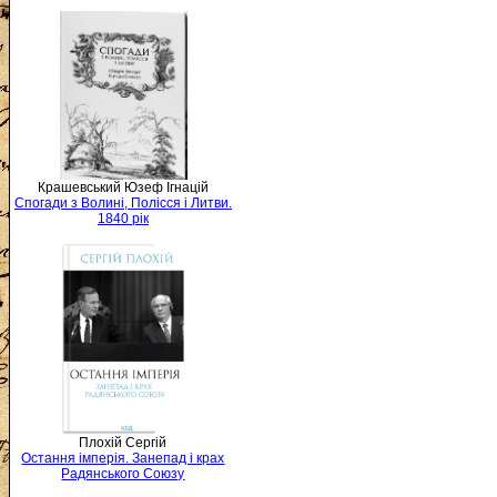
Крашевський Юзеф Ігнацій
Спогади з Волині, Полісся і Литви.
1840 рік
Плохій Сергій
Остання імперія. Занепад і крах
Радянського Союзу