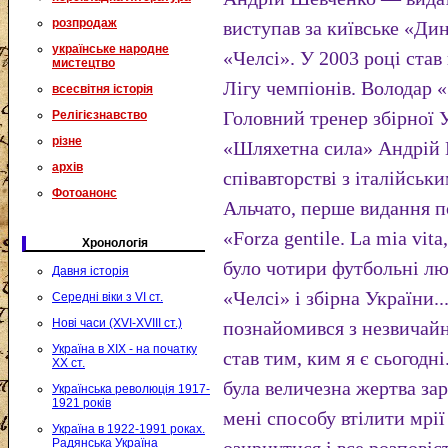
розпродаж
виступав за київське «Ди
українське народне
«Челсі». У 2003 році ста
мистецтво
Лігу чемпіонів. Володар «
всесвітня історія
Головний тренер збірної 
Релігієзнавство
різне
«Шляхетна сила» Андрій 
архів
співавторстві з італійсь
Фотоанонс
Альчато, перше видання по
«Forza gentile. La mia vita
Хронологія
було чотири футбольні лю
Давня історія
«Челсі» і збірна України.
Середні віки з VI ст.
Нові часи (XVI-XVIII ст.)
познайомився з незвичайн
Україна в XIX - на початку
став тим, ким я є сьогодн
XX ст.
була величезна жертва за
Українська революція 1917-
1921 років
мені способу втілити мрії
Україна в 1922-1991 роках.
Радянська Україна