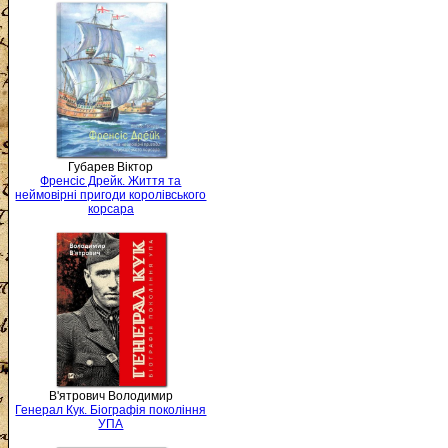
Губарев Віктор
Френсіс Дрейк. Життя та
неймовірні пригоди королівського
корсара
В'ятрович Володимир
Генерал Кук. Біографія покоління
УПА