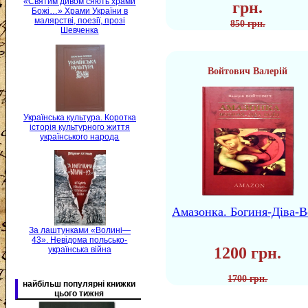
«Святим дивом сяють храми
грн.
Божі…» Храми України в
малярстві, поезії, прозі
850 грн.
Шевченка
Войтович Валерій
Українська культура. Коротка
історія культурного життя
українського народа
Амазонка. Богиня-Діва-В
За лаштунками «Волині—
43». Невідома польсько-
1200 грн.
українська війна
1700 грн.
найбільш популярні книжки
цього тижня