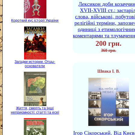
Лексикон доби козаччи
XVII-XVIII ст.: застаріл
слова, військові, побутов
Короткий кус історії України
релігійні терміни, запози
одиниці з етимологічни
коментарями та тлумачен
200 грн.
360 грн.
Загадки истории. Отцы-
основатели
Шпака І. В.
Життя, смерть та інші
неприємності: статті та есеї
Ігор Сікорський. Від Києв