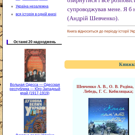
озирнутися і все розповіс
Україна незалежна
супроводжував мене. Я б 
вся історія в одній книзі
(Андрій Шевченко).
Книга відноситься до періоду історії Ук
Останні 20 надходжень
Книжки
Вольная Одесса — Одесская
Шевченко А. В., О. В. Родіна, І
республика — Юго-Западный
Лебедь, Г. С. Кобиляцька;
край (1917-1919)