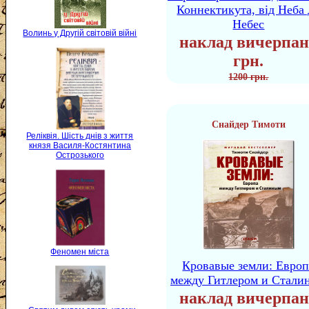
Коннектикута, від Неба 
Небес
Волинь у Другій світовій війні
наклад вичерпан
грн.
1200 грн.
Снайдер Тимоти
Реліквія. Шість днів з життя
князя Василя-Костянтина
Острозького
Феномен міста
Кровавые земли: Европ
между Гитлером и Стали
наклад вичерпан