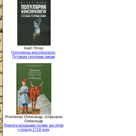
Найт Пітер
Популярна конспірологія.
Путівник теоріями змови
Різніченко Олександр, Алфьоров
Олександр
Присяга козацьких полків, що були
у поході 1718 року