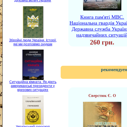
Духовна велич України
Книга пам'яті МВС.
Національна гвардія Укра
Державна служба Україн
надзвичайних ситуаці
Збройні люди України. Історії,
260 грн.
які ми розповімо онукам
рекомендуем
Ситуаційна кімната. Як діють
американські президенти у
кризових ситуаціях
Сверстюк Є. О
Український гороскоп