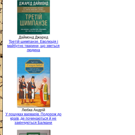
Даймонд Джаред
Третій шимпанзе. Еволюція і
майбутнє тварини, що зветься
людина
Любка Андрій
У пошуках варварів. Подорож до
країв, де починаються й не
закінчуються Балкани