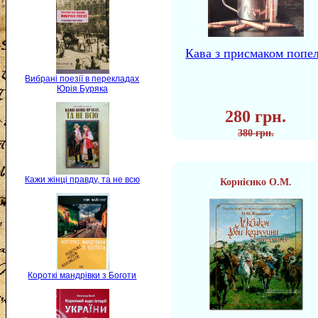
Кава з присмаком попе
Вибрані поезії в перекладах
Юрія Буряка
280 грн.
380 грн.
Кажи жінці правду, та не всю
Корнієнко О.М.
Короткі мандрівки з Боготи