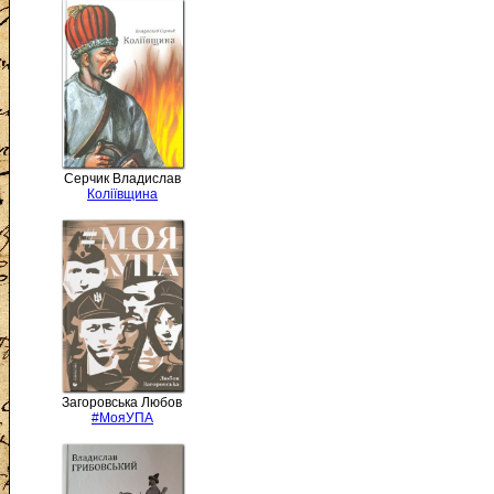
Серчик Владислав
Коліївщина
Загоровська Любов
#МояУПА