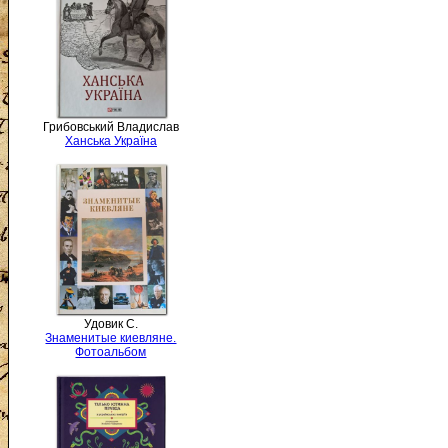
Грибовський Владислав
Ханська Україна
Удовик С.
Знаменитые киевляне.
Фотоальбом