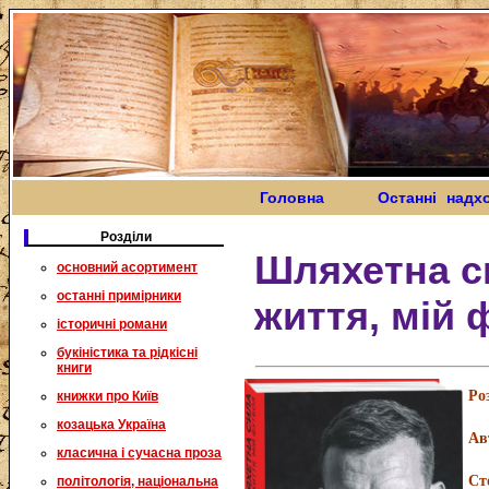
Головна
Останні надх
Розділи
Шляхетна с
основний асортимент
останні примірники
життя, мій 
історичні романи
букіністика та рідкісні
книги
Ро
книжки про Київ
козацька Україна
Ав
класична і сучасна проза
Ст
політологія, національна