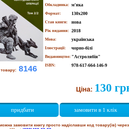
м'яка
Обкладинка:
130х200
Формат:
нова
Стан книги:
2018
Рік видання:
українська
Мова:
чорно-білі
Ілюстрації:
"Астролябія"
Видавництво:
978-617-664-146-9
ISBN:
8146
 товару:
130 гр
Ціна:
придбати
замовити в 1 клік
можна замовити книгу просто надіславши код товару(ів) через