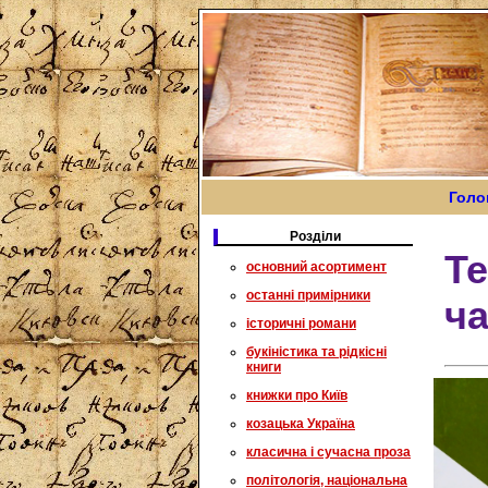
Голо
Розділи
Те
основний асортимент
останні примірники
ча
історичні романи
букіністика та рідкісні
книги
книжки про Київ
козацька Україна
класична і сучасна проза
політологія, національна