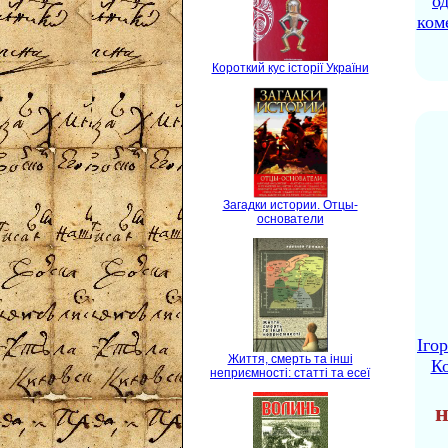
о
ком
Короткий кус історії України
Загадки истории. Отцы-
основатели
Іго
Життя, смерть та інші
Ко
неприємності: статті та есеї
н