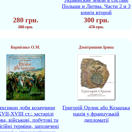
Украинские земли в составе
Польши и Литвы. Части 2 и 3
книги второй
280 грн.
300 грн.
380 грн.
470 грн.
Корнієнко О.М.
Дмитришин Ірина
ексикон доби козаччини
Григорій Орлик або Козацька
VII-XVIII ст.: застарілі
нація у французькій
ва, військові, побутові та
дипломатії
ігійні терміни, запозичені