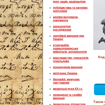
ідея, нація, націоналізм
публіцистика та науково-
популярні
архівні матеріали,
документи
археологічні
дослідження
зарубіжні видання про
Україну
етнографія,
давньоукраїнська
міфологія, антропологія
Код
краєзнавство, генеалогія,
геральдика
подарункові видання
мілітарна Україна
біографії, мемуари,
листування
визвольні рухи XX ст.
періодичні та серійні
видання
Також 
перекладна література