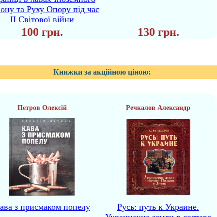
іону та Руху Опору під час
II Світової війни
100 грн.
130 грн.
Книжки за акційною ціною:
Петров Олексій
Речкалов Александр
ава з присмаком попелу
Русь: путь к Украине.