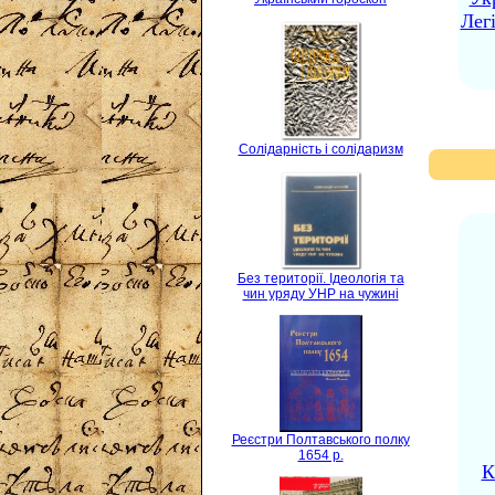
Лег
Солідарність і солідаризм
Без території. Ідеологія та
чин уряду УНР на чужині
Реєстри Полтавського полку
1654 р.
К