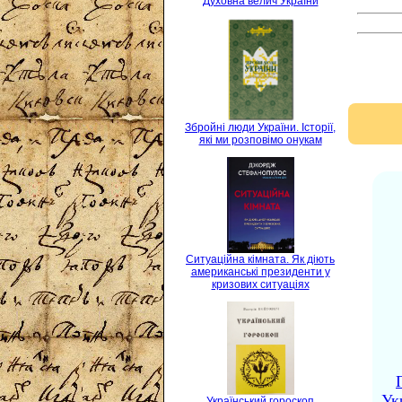
Духовна велич України
Збройні люди України. Історії,
які ми розповімо онукам
Ситуаційна кімната. Як діють
американські президенти у
кризових ситуаціях
Ук
Український гороскоп