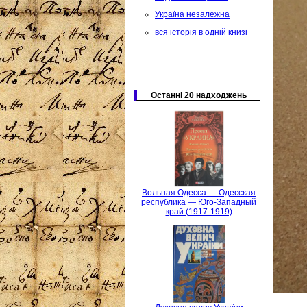
Україна незалежна
вся історія в одній книзі
Останні 20 надходжень
Вольная Одесса — Одесская
республика — Юго-Западный
край (1917-1919)