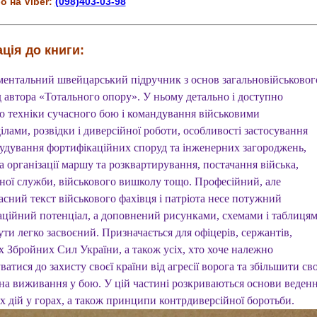
о на Viber:
(098)403-03-98
ція до книги:
ентальний швейцарський підручник з основ загальновійськовог
д автора «Тотального опору». У ньому детально і доступно
о техніки сучасного бою і командування військовими
ілами, розвідки і диверсійної роботи, особливості застосування
 будування фортифікаційних споруд та інженерних загороджень,
 організації маршу та розквартирування, постачання війська,
рної служби, військового вишколу тощо. Професійний, але
асний текст військового фахівця і патріота несе потужний
ційний потенціал, а доповнений рисунками, схемами і таблиця
ти легко засвоєний. Призначається для офіцерів, сержантів,
х Збройних Сил України, а також усіх, хто хоче належно
ватися до захисту своєї країни від агресії ворога та збільшити сво
на виживання у бою. У цій частині розкриваються основи веден
х дій у горах, а також принципи контрдиверсійної боротьби.