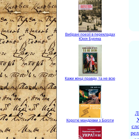
Вибрані поезії в перекладах
Юрія Буряка
Кажи жінці правду, та не всю
Л
X
Короткі мандрівки з Боготи
сло
рел