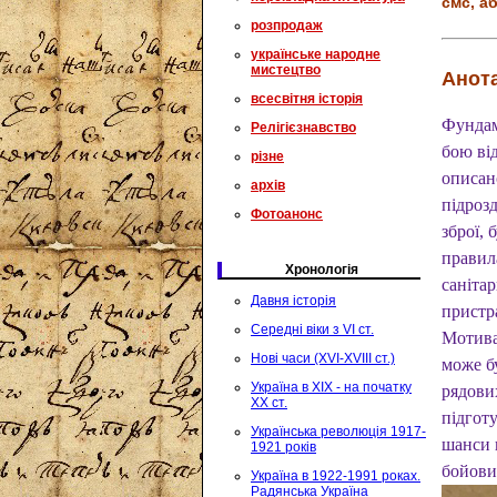
смс, аб
розпродаж
українське народне
мистецтво
Анота
всесвітня історія
Фундам
Релігієзнавство
бою ві
різне
описан
архів
підрозд
Фотоанонс
зброї,
правила
Хронологія
саніта
Давня історія
пристр
Середні віки з VI ст.
Мотива
Нові часи (XVI-XVIII ст.)
може бу
Україна в XIX - на початку
рядови
XX ст.
підготу
Українська революція 1917-
шанси 
1921 років
бойови
Україна в 1922-1991 роках.
Радянська Україна