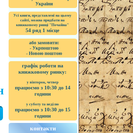
України
Усі книги, представлені на цьому
сайті, можна придбати на
книжковому ринці "Почайна"
54 ряд 1 місце
або замовити:
- Укрпоштою
- Новою поштою
графік роботи на
книжковому ринку:
у вівторок, четвер
н
працюємо з 10:30 до 14
години
у суботу та неділю
працюємо з 10:30 до 15
години
контакти