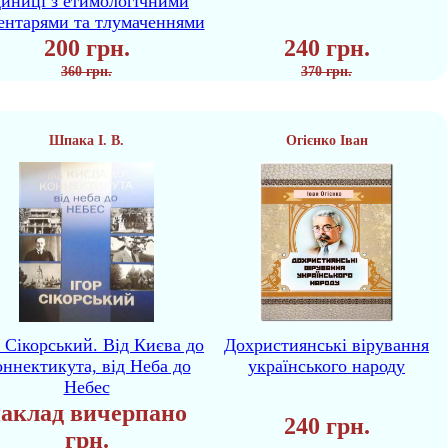
диниці з етимологічними
ентарями та тлумаченнями
200 грн.
240 грн.
360 грн.
370 грн.
Шпака І. В.
Огієнко Іван
р Сікорський. Від Києва до
Дохристиянські вірування
ннектикута, від Неба до
українського народу
Небес
аклад вичерпано
240 грн.
грн.