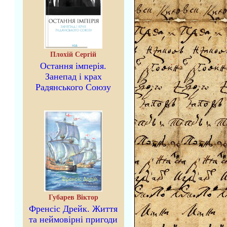
Плохій Сергій
Остання імперія.
Занепад і крах
Радянського Союзу
Губарев Віктор
Френсіс Дрейк. Життя
та неймовірні пригоди