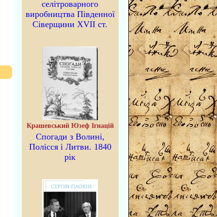
селітроварного
виробництва Південної
Сіверщини XVII ст.
Крашевський Юзеф Ігнацій
Спогади з Волині,
Полісся і Литви. 1840
рік