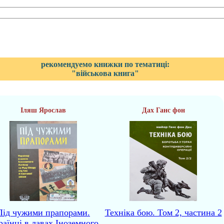
рекомендуемо книжки по тематиці:
"військова книга"
Іляш Ярослав
Дах Ганс фон
Під чужими прапорами.
Техніка бою. Том 2, частина 2
раїнці в лавах Іноземного