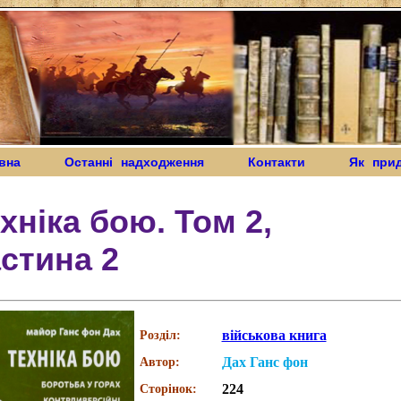
вна
Останні надходження
Контакти
Як при
хніка бою. Том 2,
стина 2
військова книга
Розділ:
Дах Ганс фон
Автор:
224
Сторінок: