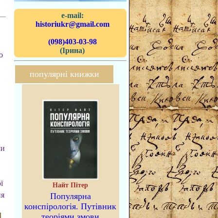
e-mail:
historiukr@gmail.com
(098)403-03-98
(Ірина)
о
популярні книжки
ми
ї
Найт Пітер
ня
Популярна
конспірологія. Путівник
теоріями змови