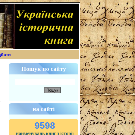
дбати
Пошук по сайту
на сайті
9598
найменувань книг з історії