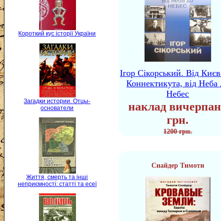
Короткий кус історії України
Ігор Сікорський. Від Києв
Коннектикута, від Неба 
Небес
Загадки истории. Отцы-
наклад вичерпан
основатели
грн.
1200 грн.
Снайдер Тимоти
Життя, смерть та інші
неприємності: статті та есеї