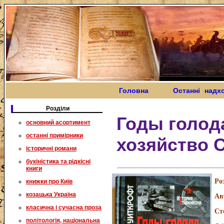
Головна
Останні надх
Розділи
Годы голод
основний асортимент
останні примірники
хозяйство С
історичні романи
букіністика та рідкісні
книги
Ро
книжки про Київ
козацька Україна
Ав
класична і сучасна проза
Ст
політологія, національна