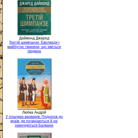
Даймонд Джаред
Третій шимпанзе. Еволюція і
майбутнє тварини, що зветься
людина
Любка Андрій
У пошуках варварів. Подорож до
країв, де починаються й не
закінчуються Балкани