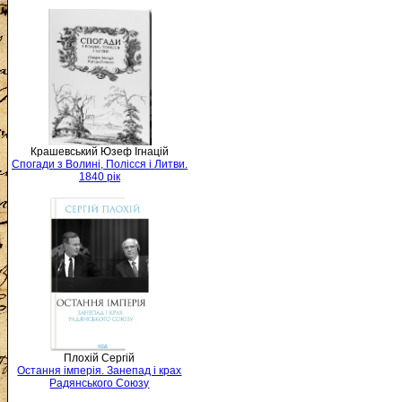
Крашевський Юзеф Ігнацій
Спогади з Волині, Полісся і Литви.
1840 рік
Плохій Сергій
Остання імперія. Занепад і крах
Радянського Союзу