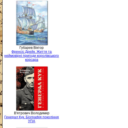
Губарев Віктор
Френсіс Дрейк. Життя та
неймовірні пригоди королівського
корсара
В'ятрович Володимир
Генерал Кук. Біографія покоління
УПА