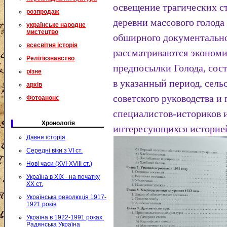
освещение трагических с
розпродаж
деревни массового голода 
українське народне
мистецтво
обширного документально
всесвітня історія
рассматриваются экономи
Релігієзнавство
предпосылки Голода, сос
різне
в указанный период, сель
архів
советского руководства и
Фотоанонс
специалистов-историков и
Хронологія
интересующихся историе
Давня історія
Середні віки з VI ст.
Нові часи (XVI-XVIII ст.)
Україна в XIX - на початку
XX ст.
Українська революція 1917-
1921 років
Україна в 1922-1991 роках.
Радянська Україна