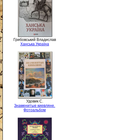
Грибовський Владислав
Ханська Україна
Удовик С.
Знаменитые киевляне.
Фотоальбом