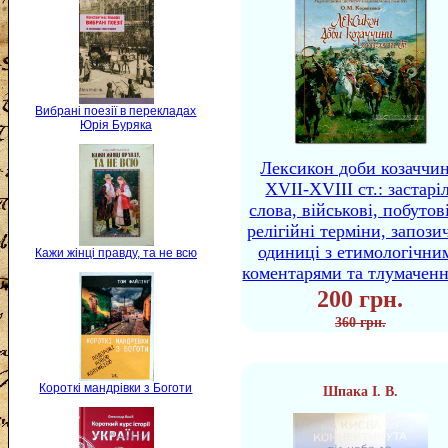
Вибрані поезії в перекладах
Юрія Буряка
Лексикон доби козаччи
XVII-XVIII ст.: застаріл
слова, військові, побутов
релігійні терміни, запози
одиниці з етимологічни
Кажи жінці правду, та не всю
коментарями та тлумачен
200 грн.
360 грн.
Короткі мандрівки з Боготи
Шпака І. В.