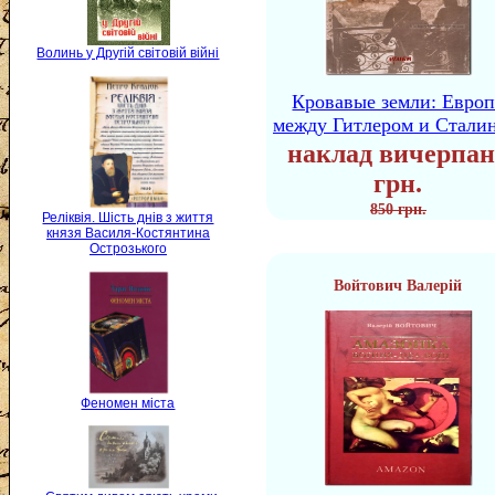
Волинь у Другій світовій війні
Кровавые земли: Европ
между Гитлером и Стали
наклад вичерпан
грн.
850 грн.
Реліквія. Шість днів з життя
князя Василя-Костянтина
Острозького
Войтович Валерій
Феномен міста