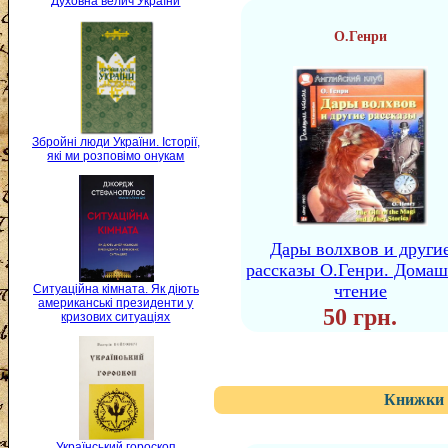
Духовна велич України
О.Генри
Збройні люди України. Історії,
які ми розповімо онукам
Дары волхвов и други
рассказы О.Генри. Дома
чтение
Ситуаційна кімната. Як діють
американські президенти у
50 грн.
кризових ситуаціях
Книжки 
Український гороскоп