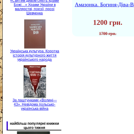
«Святим дивом сяють храми
Амазонка. Богиня-Діва-В
Божі…» Храми України в
малярстві, поезії, прозі
Шевченка
1200 грн.
1700 грн.
Українська культура. Коротка
історія культурного життя
українського народа
За лаштунками «Волині—
43». Невідома польсько-
українська війна
найбільш популярні книжки
цього тижня