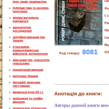
Об
ідея, нація, націоналізм
публіцистика та науково-
Фо
популярні
Ст
архівні матеріали,
документи
Рі
археологічні
Мо
дослідження
зарубіжні видання про
Іл
Україну
Ви
етнографія,
8081
давньоукраїнська
IS
Код товару:
міфологія, антропологія
краєзнавство, генеалогія,
геральдика
подарункові видання
мілітарна Україна
біографії, мемуари,
листування
визвольні рухи XX ст.
Анотація до книги:
періодичні та серійні
видання
Авторы данной книги вно
перекладна література