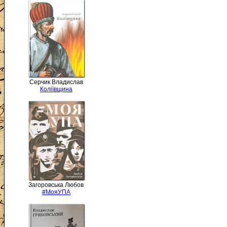
Серчик Владислав
Коліївщина
Загоровська Любов
#МояУПА