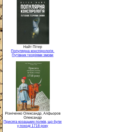
Найт Пітер
Популярна конспірологія.
Путівник теоріями змови
Різніченко Олександр, Алфьоров
Олександр
Присяга козацьких полків, що були
у поході 1718 року