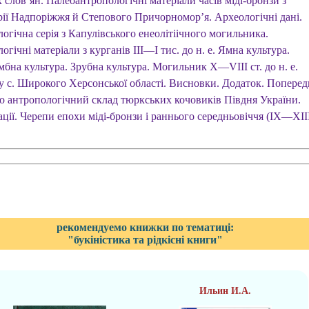
 слов’ян. Палеоантропологічні матеріали часів міді-бронзи з
рії Надпоріжжя й Степового Причорномор’я. Археологічні дані.
огічна серія з Капулівського енеолітіічного могильника.
огічні матеріали з курганів III—І тис. до н. е. Ямна культура.
бна культура. Зрубна культура. Могильник X—VIІІ ст. до н. е.
у с. Широкого Херсонської області. Висновки. Додаток. Поперед
ро антропологічний склад тюркських кочовиків Півдня України.
ції. Черепи епохи міді-бронзи і раннього середньовіччя (IX—XII
рекомендуемо книжки по тематиці:
"букіністика та рідкісні книги"
Ильин И.А.