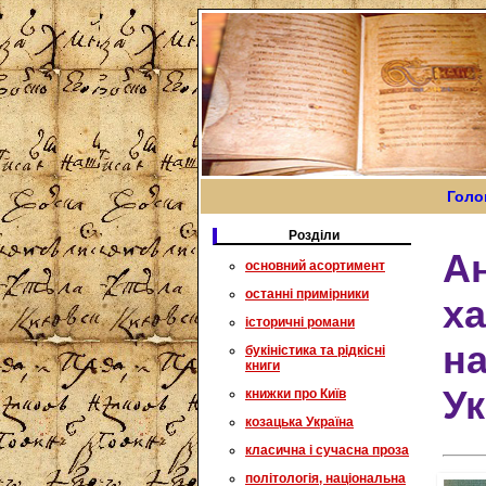
Голо
Розділи
А
основний асортимент
останні примірники
ха
історичні романи
на
букіністика та рідкісні
книги
Ук
книжки про Київ
козацька Україна
класична і сучасна проза
політологія, національна