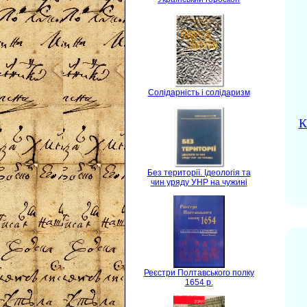
Солідарність і солідаризм
К
Без території. Ідеологія та
чин уряду УНР на чужині
Реєстри Полтавського полку
1654 р.