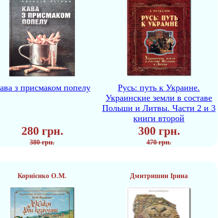
ава з присмаком попелу
Русь: путь к Украине.
Украинские земли в составе
Польши и Литвы. Части 2 и 3
книги второй
280 грн.
300 грн.
380 грн.
470 грн.
Корнієнко О.М.
Дмитришин Ірина