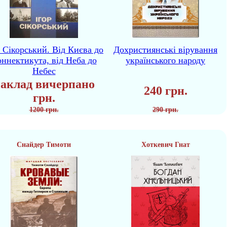
р Сікорський. Від Києва до
Дохристиянські вірування
ннектикута, від Неба до
українського народу
Небес
аклад вичерпано
240 грн.
грн.
1200 грн.
290 грн.
Снайдер Тимоти
Хоткевич Гнат