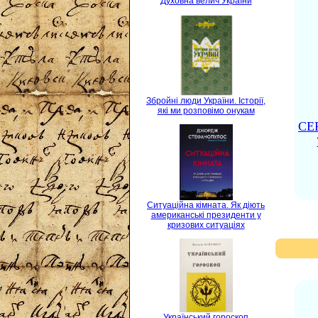
Духовна велич України
Збройні люди України. Історії,
які ми розповімо онукам
СЕ
Ситуаційна кімната. Як діють
американські президенти у
кризових ситуаціях
Український гороскоп