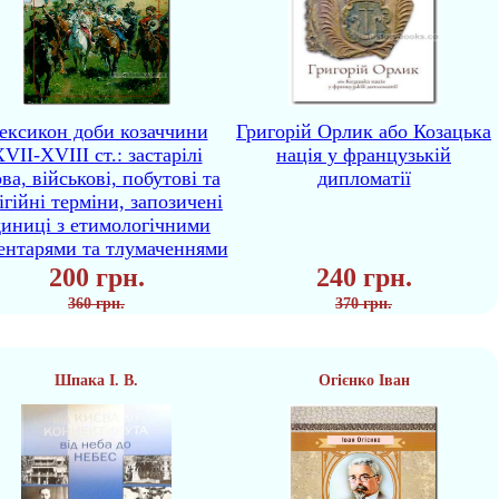
ексикон доби козаччини
Григорій Орлик або Козацька
VII-XVIII ст.: застарілі
нація у французькій
ва, військові, побутові та
дипломатії
ігійні терміни, запозичені
диниці з етимологічними
ентарями та тлумаченнями
200 грн.
240 грн.
360 грн.
370 грн.
Шпака І. В.
Огієнко Іван