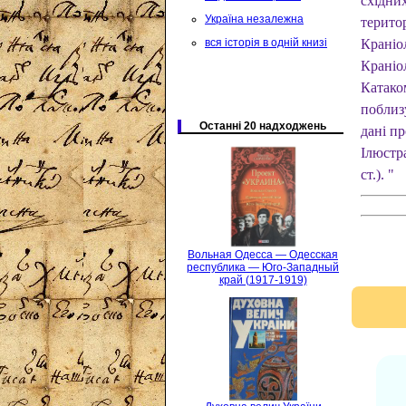
східних
Україна незалежна
терито
вся історія в одній книзі
Краніол
Краніол
Катаком
поблиз
Останні 20 надходжень
дані п
Ілюстра
ст.). "
Вольная Одесса — Одесская
республика — Юго-Западный
край (1917-1919)