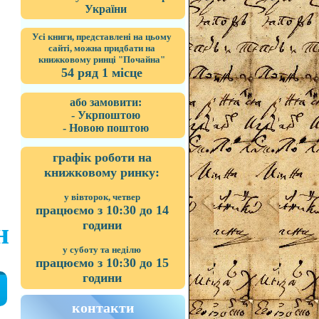
України
Усі книги, представлені на цьому
сайті, можна придбати на
книжковому ринці "Почайна"
54 ряд 1 місце
або замовити:
- Укрпоштою
- Новою поштою
графік роботи на
книжковому ринку:
у вівторок, четвер
працюємо з 10:30 до 14
години
н
у суботу та неділю
працюємо з 10:30 до 15
години
контакти