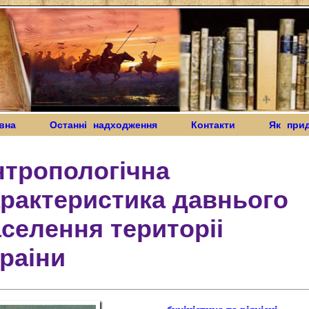
вна
Останні надходження
Контакти
Як при
нтропологiчна
рактеристика давнього
селення територii
раiни