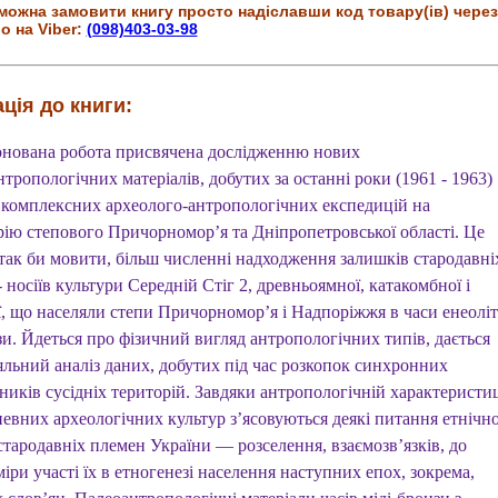
можна замовити книгу просто надіславши код товару(ів) через
о на Viber:
(098)403-03-98
ція до книги:
нована робота присвячена дослідженню нових
тропологічних матеріалів, добутих за останні роки (1961 - 1963)
с комплексних археолого-антропологічних експедицій на
рію степового Причорномор’я та Дніпропетровської області. Це
 так би мовити, більш численні надходження залишків стародавні
 носіїв культури Середній Стіг 2, древньоямної, катакомбної і
ї, що населяли степи Причорномор’я і Надпоріжжя в часи енеолі
зи. Йдеться про фізичний вигляд антропологічних типів, дається
яльний аналіз даних, добутих під час розкопок синхронних
ників сусідніх територій. Завдяки антропологічній характеристи
певних археологічних культур з’ясовуються деякі питання етнічно
 стародавніх племен України — розселення, взаємозв’язків, до
міри участі їх в етногенезі населення наступних епох, зокрема,