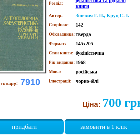
букіністика та рідкісні
Розділ:
книги
Зiневич Г. П., Круц С. I.
Автор:
142
Сторінок:
тверда
Обкладинка:
145х205
Формат:
букіністична
Стан книги:
1968
Рік видання:
російська
Мова:
7910
чорно-білі
Ілюстрації:
 товару:
700 гр
Ціна:
придбати
замовити в 1 клік