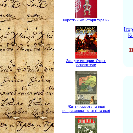
Короткий кус історії України
Іго
Ко
н
Загадки истории. Отцы-
основатели
Життя, смерть та інші
неприємності: статті та есеї