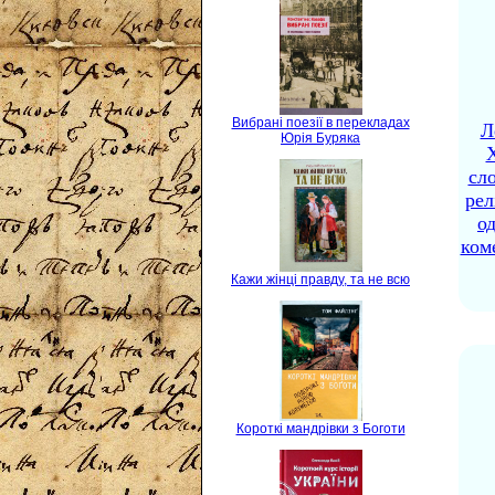
Вибрані поезії в перекладах
Л
Юрія Буряка
X
сло
рел
о
ком
Кажи жінці правду, та не всю
Короткі мандрівки з Боготи