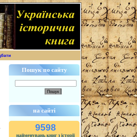
дбати
Пошук по сайту
на сайті
9598
найменувань книг з історії