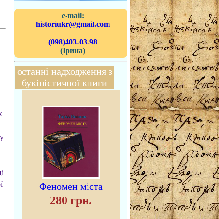
e-mail:
historiukr@gmail.com
(098)403-03-98
(Ірина)
останні надходження з
букіністичної книги
х
ту
ці
ї
Феномен міста
280 грн.