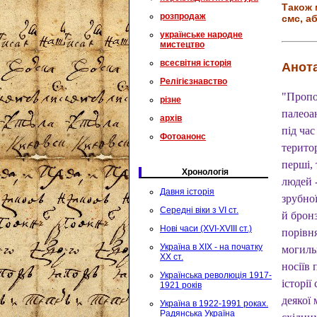
Також 
розпродаж
смс, аб
українське народне
мистецтво
всесвітня історія
Анота
Релігієзнавство
"Пропо
різне
палеоан
архів
під ча
Фотоанонс
терито
перші,
Хронологія
людей -
Давня історія
зрубно
Середні віки з VI ст.
й брон
Нові часи (XVI-XVIII ст.)
порівн
Україна в XIX - на початку
могиль
XX ст.
носіїв 
Українська революція 1917-
історії
1921 років
деякої 
Україна в 1922-1991 роках.
Радянська Україна