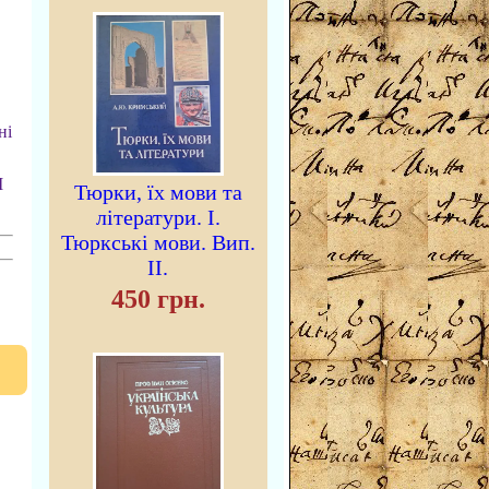
ні
I
Тюрки, їх мови та
літератури. I.
Тюркські мови. Вип.
II.
450 грн.