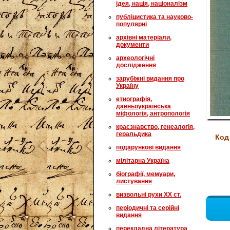
ідея, нація, націоналізм
публіцистика та науково-
популярні
архівні матеріали,
документи
археологічні
дослідження
зарубіжні видання про
Україну
етнографія,
давньоукраїнська
міфологія, антропологія
краєзнавство, генеалогія,
геральдика
Код
подарункові видання
мілітарна Україна
біографії, мемуари,
листування
визвольні рухи XX ст.
періодичні та серійні
видання
перекладна література