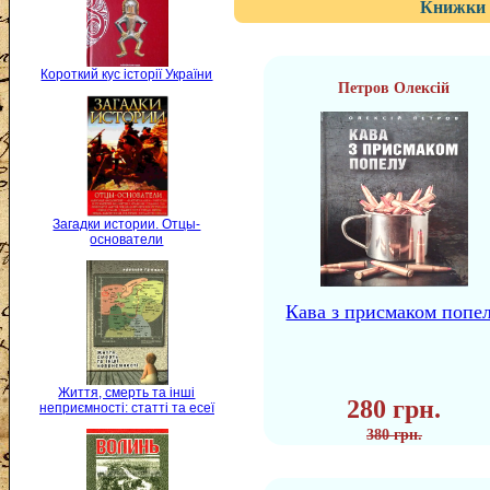
Книжки 
Короткий кус історії України
Петров Олексій
Загадки истории. Отцы-
основатели
Кава з присмаком попе
Життя, смерть та інші
280 грн.
неприємності: статті та есеї
380 грн.