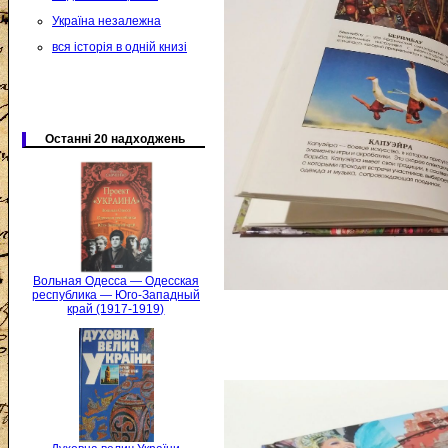
Україна незалежна
вся історія в одній книзі
Останні 20 надходжень
Вольная Одесса — Одесская
республика — Юго-Западный
край (1917-1919)