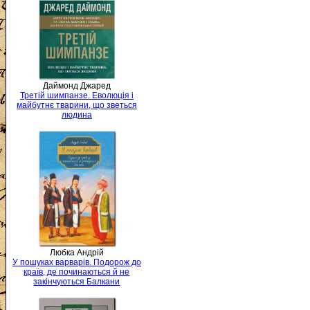
Даймонд Джаред
Третій шимпанзе. Еволюція і
майбутнє тварини, що зветься
людина
Любка Андрій
У пошуках варварів. Подорож до
країв, де починаються й не
закінчуються Балкани