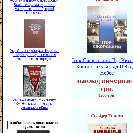
«Святим дивом сяють храми
Божі…» Храми України в
малярстві, поезії, прозі
Шевченка
Українська культура. Коротка
історія культурного життя
українського народа
Ігор Сікорський. Від Києв
Коннектикута, від Неба 
Небес
наклад вичерпан
грн.
1200 грн.
За лаштунками «Волині—
43». Невідома польсько-
українська війна
Снайдер Тимоти
найбільш популярні книжки
цього тижня