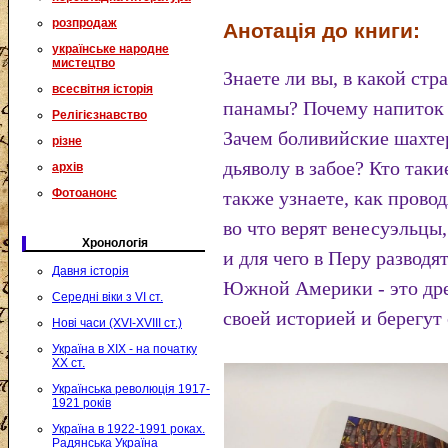
розпродаж
Анотація до книги:
українське народне
мистецтво
Знаете ли вы, в какой ст
всесвітня історія
панамы? Почему напиток м
Релігієзнавство
Зачем боливийские шахте
різне
дьяволу в забое? Кто так
архів
Фотоанонс
также узнаете, как прово
во что верят венесуэльцы
Хронологія
и для чего в Перу развод
Давня історія
Южной Америки - это дре
Середні віки з VI ст.
своей историей и берегут
Нові часи (XVI-XVIII ст.)
Україна в XIX - на початку
XX ст.
Українська революція 1917-
1921 років
Україна в 1922-1991 роках.
Радянська Україна