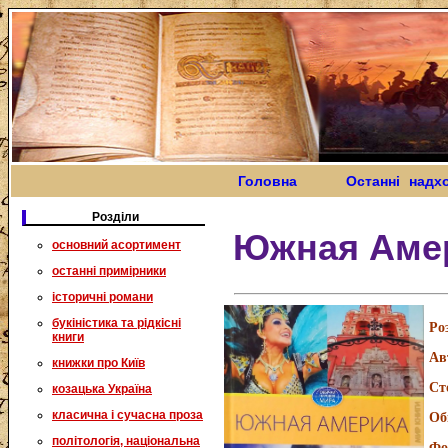
Головна
Останні надх
Розділи
Южная Аме
основний асортимент
останні примірники
історичні романи
букіністика та рідкісні
Ро
книги
Ав
книжки про Київ
Ст
козацька Україна
класична і сучасна проза
Об
політологія, національна
Фо