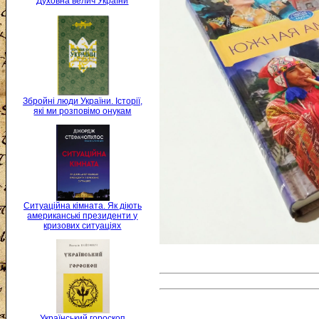
Духовна велич України
Збройні люди України. Історії,
які ми розповімо онукам
Ситуаційна кімната. Як діють
американські президенти у
кризових ситуаціях
Український гороскоп