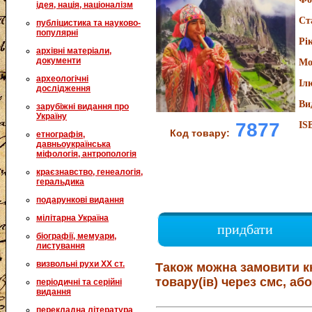
ідея, нація, націоналізм
Ст
публіцистика та науково-
популярні
Рі
архівні матеріали,
документи
Мо
археологічні
Іл
дослідження
Ви
зарубіжні видання про
Україну
7877
IS
Код товару:
етнографія,
давньоукраїнська
міфологія, антропологія
краєзнавство, генеалогія,
геральдика
подарункові видання
мілітарна Україна
придбати
біографії, мемуари,
листування
визвольні рухи XX ст.
Також можна замовити к
товару(ів) через смс, або
періодичні та серійні
видання
перекладна література