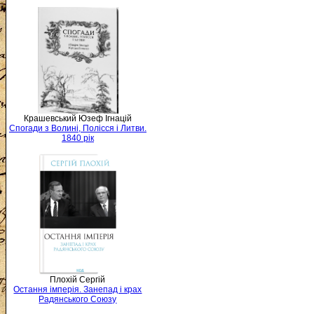
Крашевський Юзеф Ігнацій
Спогади з Волині, Полісся і Литви.
1840 рік
Плохій Сергій
Остання імперія. Занепад і крах
Радянського Союзу