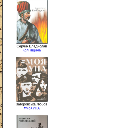
Серчик Владислав
Коліївщина
Загоровська Любов
#МояУПА