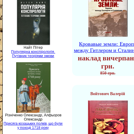
Кровавые земли: Европ
Найт Пітер
между Гитлером и Стали
Популярна конспірологія.
Путівник теоріями змови
наклад вичерпан
грн.
850 грн.
Войтович Валерій
Різніченко Олександр, Алфьоров
Олександр
Присяга козацьких полків, що були
у поході 1718 року