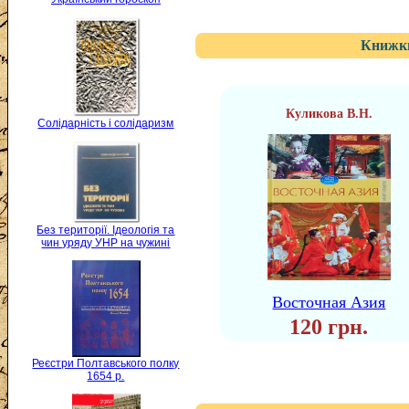
Книжки
Куликова В.Н.
Солідарність і солідаризм
Без території. Ідеологія та
чин уряду УНР на чужині
Восточная Азия
120 грн.
Реєстри Полтавського полку
1654 р.