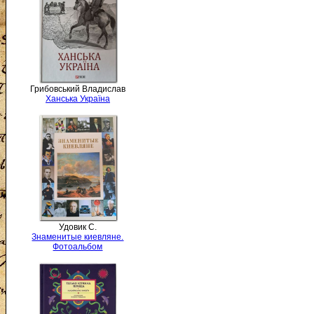
Грибовський Владислав
Ханська Україна
Удовик С.
Знаменитые киевляне.
Фотоальбом