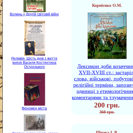
Корнієнко О.М.
Волинь у Другій світовій війні
Реліквія. Шість днів з життя
князя Василя-Костянтина
Лексикон доби козаччи
Острозького
XVII-XVIII ст.: застаріл
слова, військові, побутов
релігійні терміни, запози
одиниці з етимологічни
коментарями та тлумачен
200 грн.
Феномен міста
360 грн.
Шпака І. В.