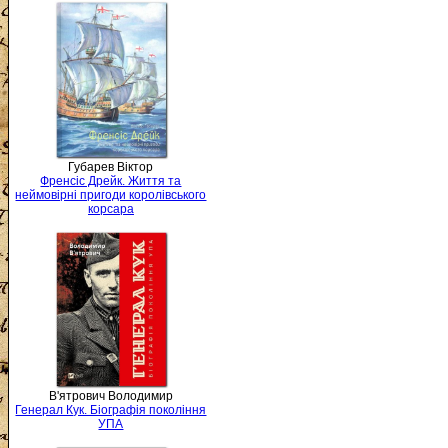
Губарев Віктор
Френсіс Дрейк. Життя та
неймовірні пригоди королівського
корсара
В'ятрович Володимир
Генерал Кук. Біографія покоління
УПА