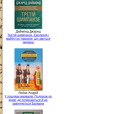
Даймонд Джаред
Третій шимпанзе. Еволюція і
майбутнє тварини, що зветься
людина
Любка Андрій
У пошуках варварів. Подорож до
країв, де починаються й не
закінчуються Балкани