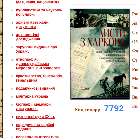
ідея, нація, націоналізм
публіцистика та науково-
Ро
популярні
архівні матеріали,
Ав
документи
Ст
археологічні
дослідження
Об
зарубіжні видання про
Фо
Україну
етнографія,
Ст
давньоукраїнська
міфологія, антропологія
Рі
краєзнавство, генеалогія,
Мо
геральдика
Іл
подарункові видання
мілітарна Україна
Ви
біографії, мемуари,
7792
IS
листування
Код товару:
визвольні рухи XX ст.
періодичні та серійні
видання
перекладна література