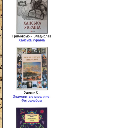
Грибовський Владислав
Ханська Україна
Удовик С.
Знаменитые киевляне.
Фотоальбом