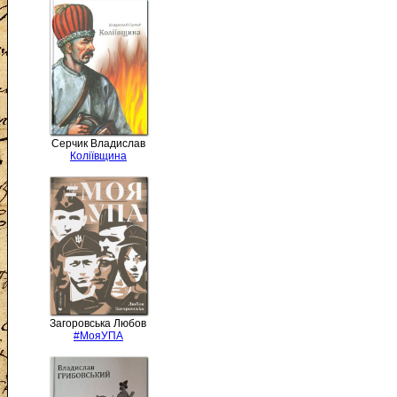
Серчик Владислав
Коліївщина
Загоровська Любов
#МояУПА