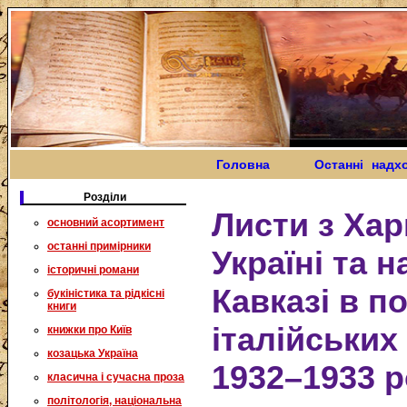
Головна
Останні надх
Розділи
Листи з Хар
основний асортимент
останні примірники
Україні та 
історичні романи
Кавказі в п
букіністика та рідкісні
книги
італійських
книжки про Київ
козацька Україна
1932–1933 
класична і сучасна проза
політологія, національна