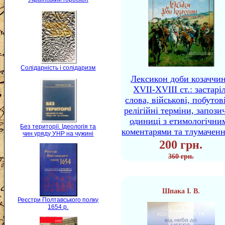
Солідарність і солідаризм
Лексикон доби козаччи
XVII-XVIII ст.: застаріл
слова, військові, побутов
релігійні терміни, запози
одиниці з етимологічни
Без території. Ідеологія та
коментарями та тлумачен
чин уряду УНР на чужині
200 грн.
360 грн.
Шпака І. В.
Реєстри Полтавського полку
1654 р.