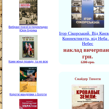
Вибрані поезії в перекладах
Юрія Буряка
Ігор Сікорський. Від Києв
Коннектикута, від Неба 
Небес
наклад вичерпан
грн.
Кажи жінці правду, та не всю
1200 грн.
Снайдер Тимоти
Короткі мандрівки з Боготи