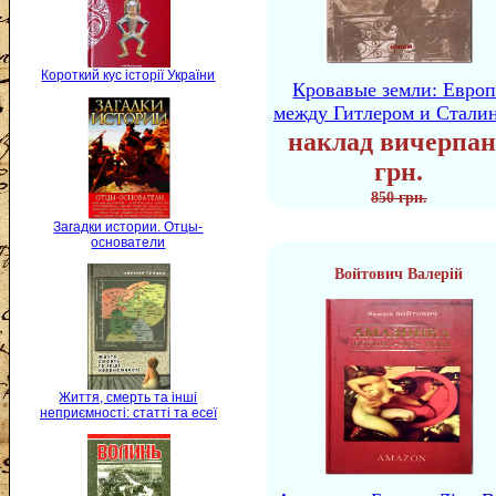
Короткий кус історії України
Кровавые земли: Европ
между Гитлером и Стали
наклад вичерпан
грн.
850 грн.
Загадки истории. Отцы-
основатели
Войтович Валерій
Життя, смерть та інші
неприємності: статті та есеї