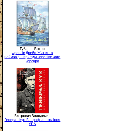
Губарев Віктор
Френсіс Дрейк. Життя та
неймовірні пригоди королівського
корсара
В'ятрович Володимир
Генерал Кук. Біографія покоління
УПА