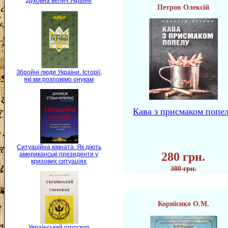
Духовна велич України
Петров Олексій
Збройні люди України. Історії,
які ми розповімо онукам
Кава з присмаком попе
Ситуаційна кімната. Як діють
280 грн.
американські президенти у
кризових ситуаціях
380 грн.
Корнієнко О.М.
Український гороскоп