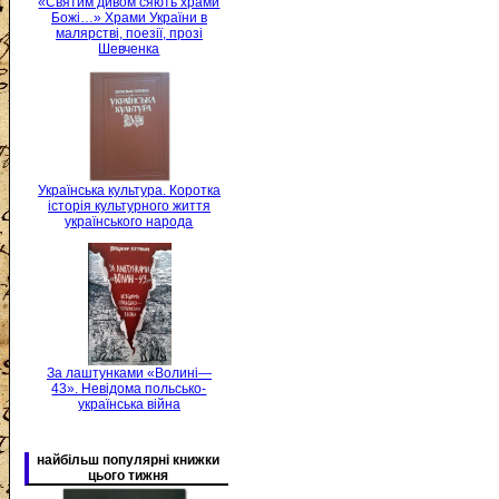
«Святим дивом сяють храми
Божі…» Храми України в
малярстві, поезії, прозі
Шевченка
Українська культура. Коротка
історія культурного життя
українського народа
За лаштунками «Волині—
43». Невідома польсько-
українська війна
найбільш популярні книжки
цього тижня