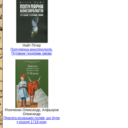
Найт Пітер
Популярна конспірологія.
Путівник теоріями змови
Різніченко Олександр, Алфьоров
Олександр
Присяга козацьких полків, що були
у поході 1718 року