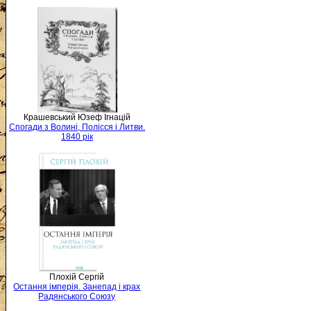
Крашевський Юзеф Ігнацій
Спогади з Волині, Полісся і Литви.
1840 рік
Плохій Сергій
Остання імперія. Занепад і крах
Радянського Союзу