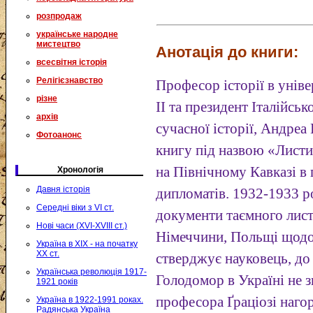
розпродаж
українське народне
мистецтво
Анотація до книги:
всесвітня історія
Релігієзнавство
Професор історії в уніве
різне
ІІ та президент Італійсь
архів
сучасної історії, Андреа 
Фотоанонс
книгу під назвою «Листи 
на Північному Кавказі в
Хронологія
Давня історія
дипломатів. 1932-1933 р
Середні віки з VI ст.
документи таємного лист
Нові часи (XVI-XVIII ст.)
Німеччини, Польщі щодо
Україна в XIX - на початку
XX ст.
стверджує науковець, до 
Українська революція 1917-
Голодомор в Україні не 
1921 років
професора Ґраціозі наго
Україна в 1922-1991 роках.
Радянська Україна