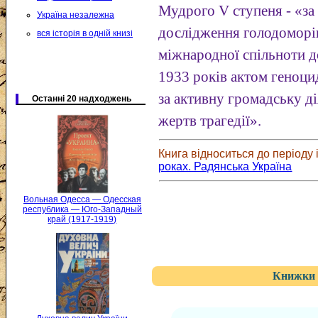
Мудрого V ступеня - «за
Україна незалежна
дослідження голодоморів
вся історія в одній книзі
міжнародної спільноти 
1933 років актом геноци
за активну громадську д
Останні 20 надходжень
жертв трагедії».
Книга відноситься до періоду і
роках. Радянська Україна
Вольная Одесса — Одесская
республика — Юго-Западный
край (1917-1919)
Книжки 