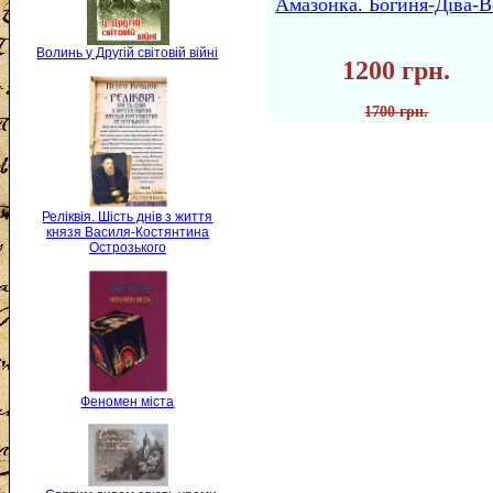
Амазонка. Богиня-Діва-В
Волинь у Другій світовій війні
1200 грн.
1700 грн.
Реліквія. Шість днів з життя
князя Василя-Костянтина
Острозького
Феномен міста