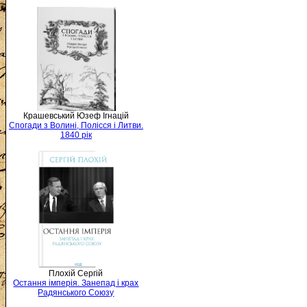
Крашевський Юзеф Ігнацій
Спогади з Волині, Полісся і Литви.
1840 рік
Плохій Сергій
Остання імперія. Занепад і крах
Радянського Союзу