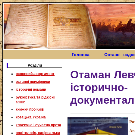
Головна
Останні надх
Розділи
Отаман Лев
основний асортимент
останні примірники
історично-
історичні романи
документал
букіністика та рідкісні
книги
книжки про Київ
козацька Україна
Ро
класична і сучасна проза
Ав
політологія, національна