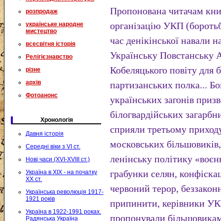
Пропонована читачам кни
розпродаж
організацію УКП (боротьби
українське народне
мистецтво
час денікінської навали н
всесвітня історія
Українську Повстанську 
Релігієзнавство
Кобеляцького повіту для 
різне
архів
партизанських полка... Б
Фотоанонс
українських загонів призв
білогвардійських загарбни
Хронологія
сприяли третьому приходу
Давня історія
московських більшовиків,
Середні віки з VI ст.
ленінську політику «воєн
Нові часи (XVI-XVIII ст.)
грабунки селян, конфіскац
Україна в XIX - на початку
XX ст.
червоний терор, беззаконн
Українська революція 1917-
1921 років
припинити, керівники УК
Україна в 1922-1991 роках.
пропонували більшовикам 
Радянська Україна