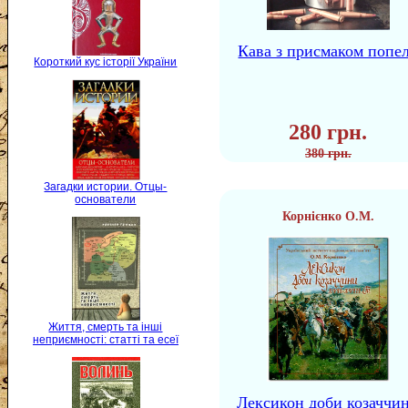
Кава з присмаком попе
Короткий кус історії України
280 грн.
380 грн.
Загадки истории. Отцы-
основатели
Корнієнко О.М.
Життя, смерть та інші
неприємності: статті та есеї
Лексикон доби козаччи