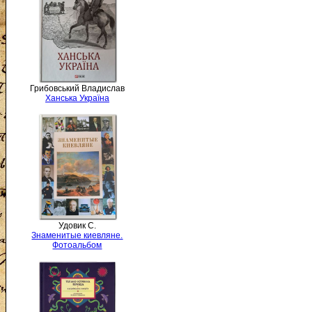
Грибовський Владислав
Ханська Україна
Удовик С.
Знаменитые киевляне.
Фотоальбом