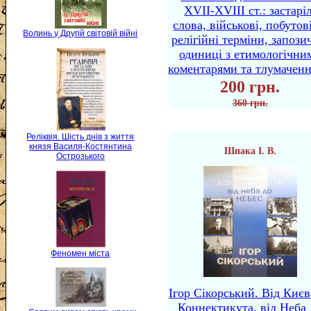
XVII-XVIII ст.: застаріл
слова, військові, побутов
Волинь у Другій світовій війні
релігійні терміни, запози
одиниці з етимологічни
коментарями та тлумачен
200 грн.
360 грн.
Реліквія. Шість днів з життя
князя Василя-Костянтина
Шпака І. В.
Острозького
Феномен міста
Ігор Сікорський. Від Києв
Коннектикута, від Неба 