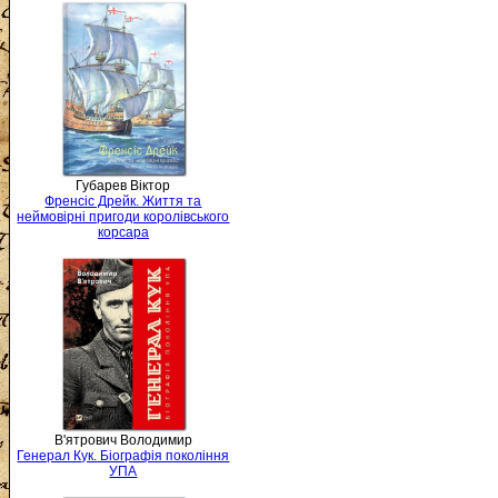
Губарев Віктор
Френсіс Дрейк. Життя та
неймовірні пригоди королівського
корсара
В'ятрович Володимир
Генерал Кук. Біографія покоління
УПА