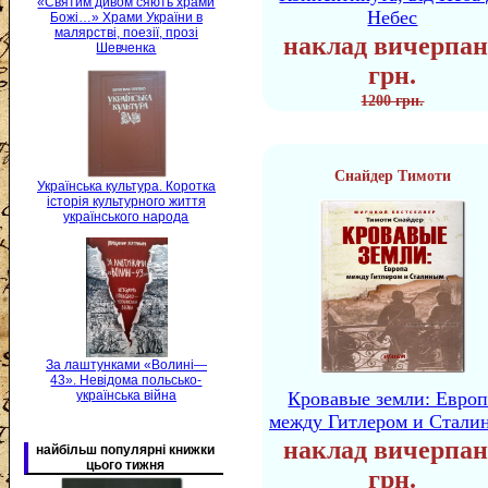
«Святим дивом сяють храми
Небес
Божі…» Храми України в
малярстві, поезії, прозі
наклад вичерпан
Шевченка
грн.
1200 грн.
Снайдер Тимоти
Українська культура. Коротка
історія культурного життя
українського народа
За лаштунками «Волині—
43». Невідома польсько-
українська війна
Кровавые земли: Европ
между Гитлером и Стали
наклад вичерпан
найбільш популярні книжки
цього тижня
грн.