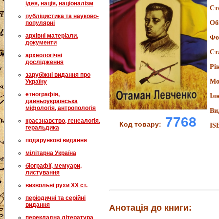
ідея, нація, націоналізм
Ст
публіцистика та науково-
Об
популярні
архівні матеріали,
Фо
документи
Ст
археологічні
дослідження
Рі
зарубіжні видання про
Мо
Україну
етнографія,
Іл
давньоукраїнська
міфологія, антропологія
Ви
7768
краєзнавство, генеалогія,
Код товару:
IS
геральдика
подарункові видання
мілітарна Україна
біографії, мемуари,
листування
визвольні рухи XX ст.
періодичні та серійні
видання
Анотація до книги:
перекладна література