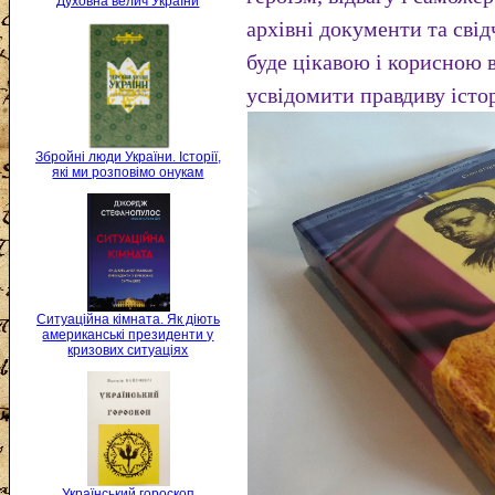
Духовна велич України
архівні документи та свід
буде цікавою і корисною в
усвідомити правдиву істо
Збройні люди України. Історії,
які ми розповімо онукам
Ситуаційна кімната. Як діють
американські президенти у
кризових ситуаціях
Український гороскоп