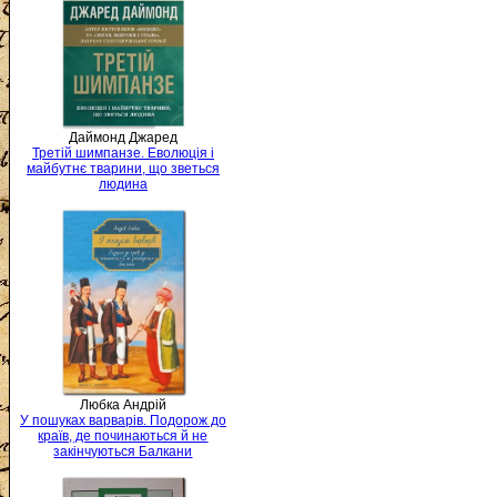
Даймонд Джаред
Третій шимпанзе. Еволюція і
майбутнє тварини, що зветься
людина
Любка Андрій
У пошуках варварів. Подорож до
країв, де починаються й не
закінчуються Балкани