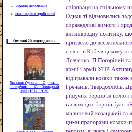
співпраця на спільному ш
Україна незалежна
вся історія в одній книзі
Однак ті відмовились задо
справедливі вимоги і про
антинародну політику, що 
Останні 20 надходжень
призвело до всезагального
селян. в Кобеляцькому по
Левченко, П.Погорілий та
армії і армії УНР. Активн
відігравали козаки також 
Вольная Одесса — Одесская
Гречанів, Твердохлібів, Д
республика — Юго-Западный
край (1917-1919)
рішучих борців за волю і
гаслом цих борців було «
малиновий козацький та 
цими прапорами козаки-п
героїзм, відвагу і саможе