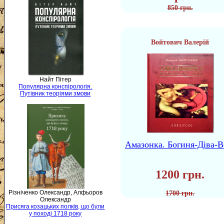
850 грн.
Войтович Валерій
Найт Пітер
Популярна конспірологія.
Путівник теоріями змови
Амазонка. Богиня-Діва-В
1200 грн.
Різніченко Олександр, Алфьоров
1700 грн.
Олександр
Присяга козацьких полків, що були
у поході 1718 року