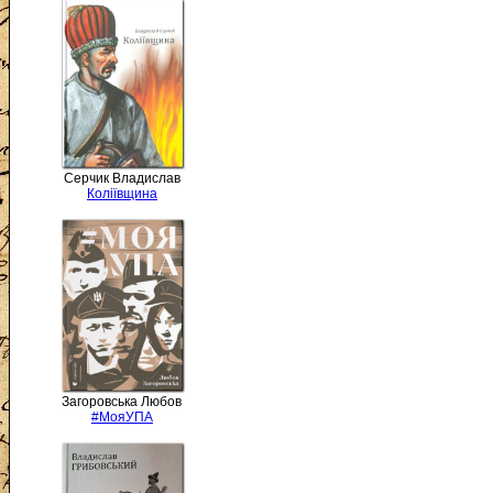
Серчик Владислав
Коліївщина
Загоровська Любов
#МояУПА