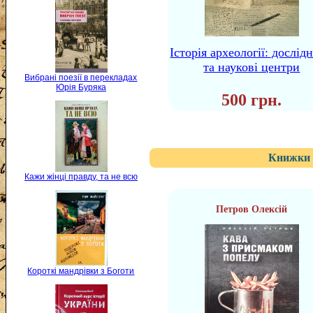
Історія археології: дослід
та наукові центри
Вибрані поезії в перекладах
Юрія Буряка
500 грн.
Книжки 
Кажи жінці правду, та не всю
Петров Олексій
Короткі мандрівки з Боготи