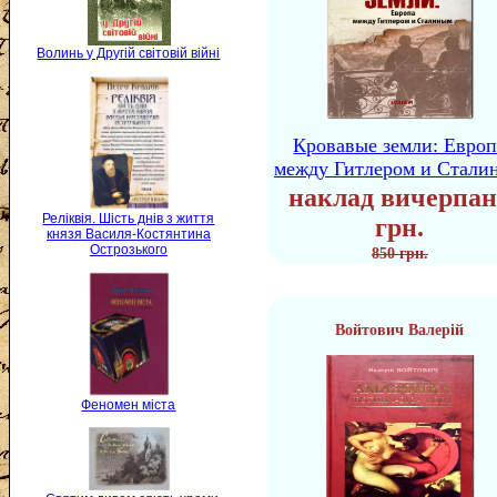
Волинь у Другій світовій війні
Кровавые земли: Европ
между Гитлером и Стали
наклад вичерпан
Реліквія. Шість днів з життя
грн.
князя Василя-Костянтина
Острозького
850 грн.
Войтович Валерій
Феномен міста