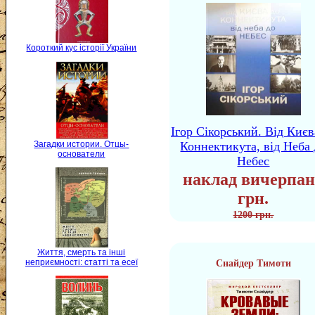
Короткий кус історії України
Ігор Сікорський. Від Києв
Загадки истории. Отцы-
Коннектикута, від Неба 
основатели
Небес
наклад вичерпан
грн.
1200 грн.
Життя, смерть та інші
неприємності: статті та есеї
Снайдер Тимоти