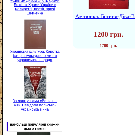
«Святим дивом сяють храми
Божі…» Храми України в
малярстві, поезії, прозі
Шевченка
Амазонка. Богиня-Діва-В
1200 грн.
1700 грн.
Українська культура. Коротка
історія культурного життя
українського народа
За лаштунками «Волині—
43». Невідома польсько-
українська війна
найбільш популярні книжки
цього тижня