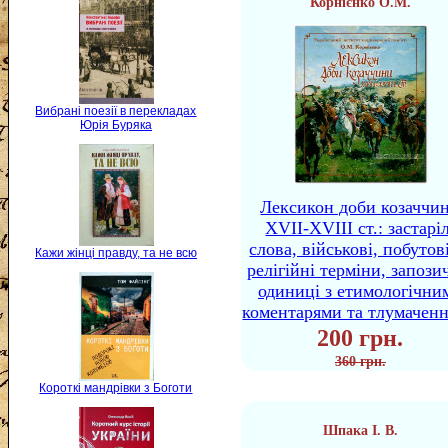
Корнієнко О.М.
Вибрані поезії в перекладах
Юрія Буряка
Лексикон доби козаччи
XVII-XVIII ст.: застаріл
слова, військові, побутов
Кажи жінці правду, та не всю
релігійні терміни, запози
одиниці з етимологічни
коментарями та тлумачен
200 грн.
360 грн.
Короткі мандрівки з Боготи
Шпака І. В.