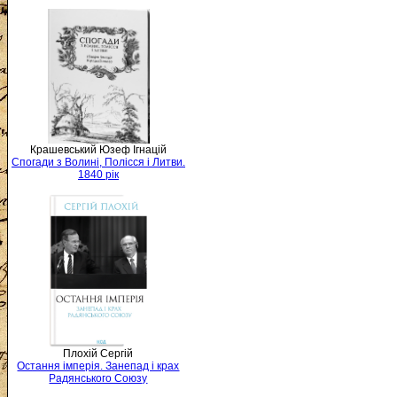
Крашевський Юзеф Ігнацій
Спогади з Волині, Полісся і Литви.
1840 рік
Плохій Сергій
Остання імперія. Занепад і крах
Радянського Союзу