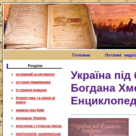
Головна
Останні надх
Розділи
Україна під
основний асортимент
останні примірники
Богдана Хм
історичні романи
Енциклопеді
букіністика та рідкісні
книги
книжки про Київ
козацька Україна
класична і сучасна проза
політологія, національна