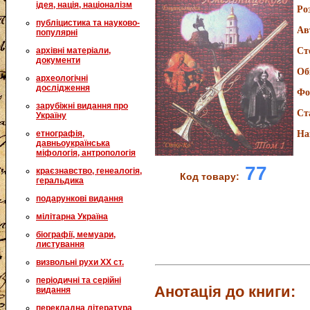
ідея, нація, націоналізм
Ро
публіцистика та науково-
Ав
популярні
архівні матеріали,
Ст
документи
Об
археологічні
дослідження
Фо
зарубіжні видання про
Ст
Україну
етнографія,
На
давньоукраїнська
міфологія, антропологія
77
краєзнавство, генеалогія,
Код товару:
геральдика
подарункові видання
мілітарна Україна
біографії, мемуари,
листування
визвольні рухи XX ст.
періодичні та серійні
Анотація до книги:
видання
перекладна література