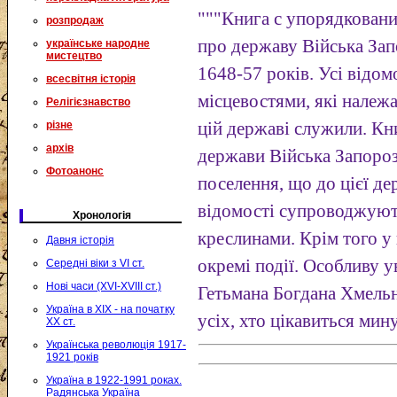
"""Книга с упорядкован
розпродаж
про державу Війська За
українське народне
мистецтво
1648-57 років. Усі відомо
всесвітня історія
місцевостями, які належал
Релігієзнавство
різне
цій державі служили. Кни
архів
держави Війська Запороз
Фотоанонс
поселення, що до цієї де
відомості супроводжуют
Хронологія
креслинами. Крім того у
Давня історія
окремі події. Особливу у
Середні віки з VI ст.
Нові часи (XVI-XVIII ст.)
Гетьмана Богдана Хмельн
Україна в XIX - на початку
усіх, хто цікавиться мин
XX ст.
Українська революція 1917-
1921 років
Україна в 1922-1991 роках.
Радянська Україна