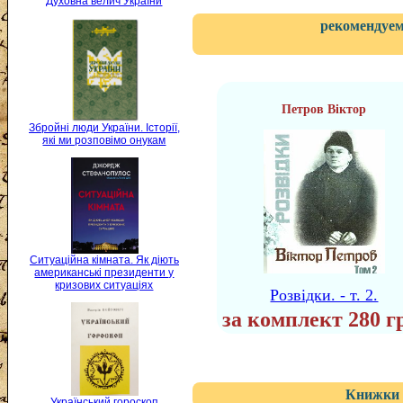
Духовна велич України
рекомендуем
Петров Віктор
Збройні люди України. Історії,
які ми розповімо онукам
Ситуаційна кімната. Як діють
американські президенти у
кризових ситуаціях
Розвідки. - т. 2.
за комплект 280 г
Книжки 
Український гороскоп