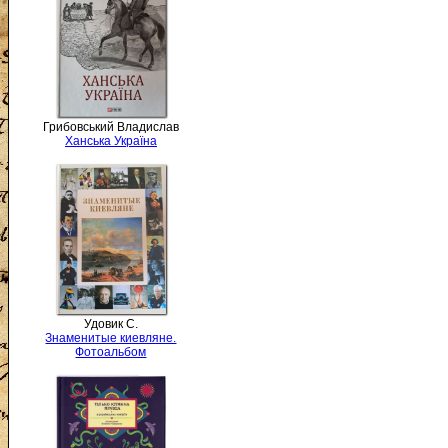
Грибовський Владислав
Ханська Україна
Удовик С.
Знаменитые киевляне.
Фотоальбом