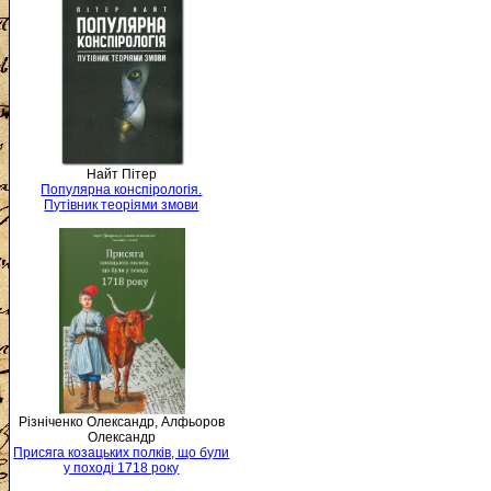
Найт Пітер
Популярна конспірологія.
Путівник теоріями змови
Різніченко Олександр, Алфьоров
Олександр
Присяга козацьких полків, що були
у поході 1718 року