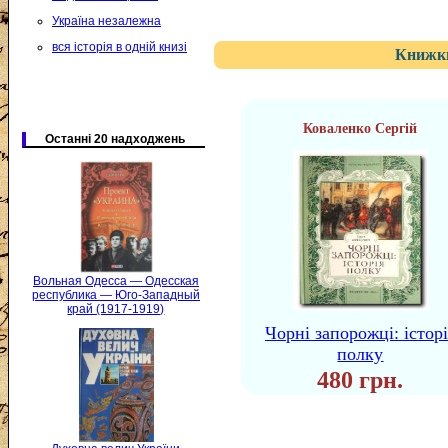
Україна незалежна
вся історія в одній книзі
Книжки
Коваленко Сергій
Останні 20 надходжень
Вольная Одесса — Одесская
республика — Юго-Западный
край (1917-1919)
Чорні запорожці: істор
полку
480 грн.