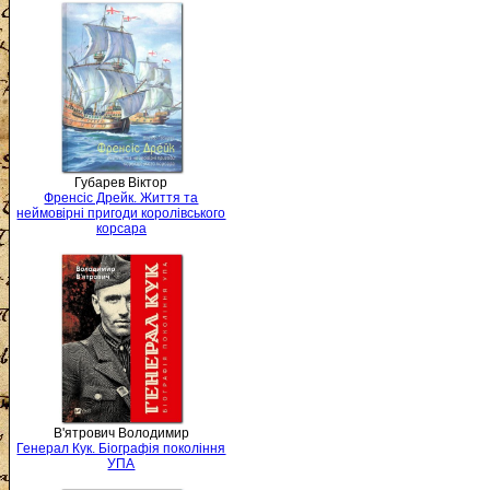
Губарев Віктор
Френсіс Дрейк. Життя та
неймовірні пригоди королівського
корсара
В'ятрович Володимир
Генерал Кук. Біографія покоління
УПА