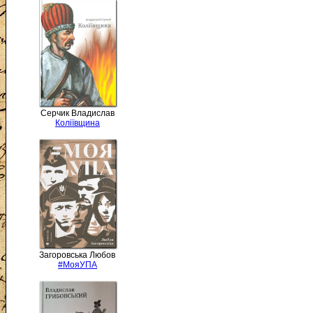
Серчик Владислав
Коліївщина
Загоровська Любов
#МояУПА