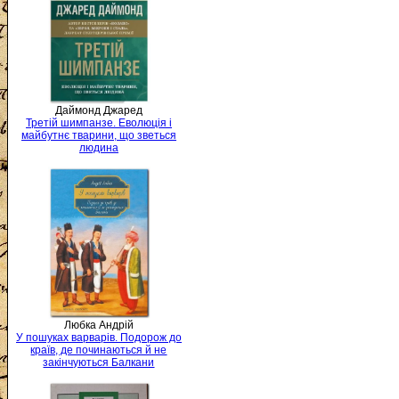
Даймонд Джаред
Третій шимпанзе. Еволюція і
майбутнє тварини, що зветься
людина
Любка Андрій
У пошуках варварів. Подорож до
країв, де починаються й не
закінчуються Балкани