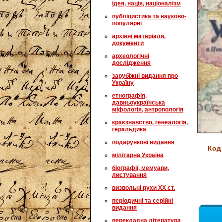
ідея, нація, націоналізм
публіцистика та науково-
популярні
архівні матеріали,
документи
археологічні
дослідження
зарубіжні видання про
Україну
етнографія,
давньоукраїнська
міфологія, антропологія
краєзнавство, генеалогія,
геральдика
подарункові видання
Код
мілітарна Україна
біографії, мемуари,
листування
визвольні рухи XX ст.
періодичні та серійні
видання
перекладна література