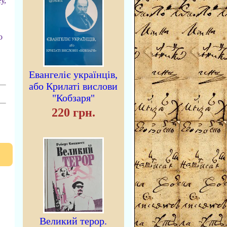
у,
о
Евангеліє українців,
або Крилаті вислови
"Кобзаря"
220 грн.
Великий терор.