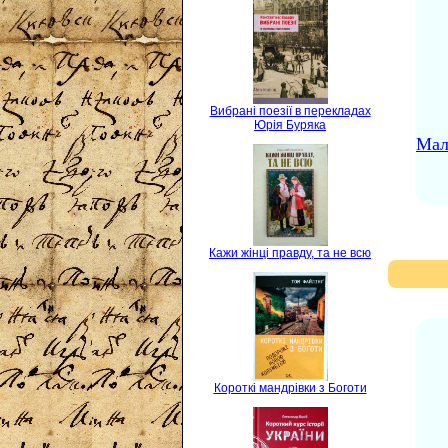
Вибрані поезії в перекладах
Юрія Буряка
Мал
Кажи жінці правду, та не всю
Короткі мандрівки з Боготи