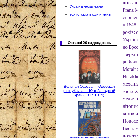
послан
Україна незалежна
Franz 
вся історія в одній книзі
сношен
в 1648
років: 
Українс
Останні 20 надходжень
до Бре
зверхні
putkown
Moralno
Herakli
механі
Вольная Одесса — Одесская
міста 
республика — Юго-Западный
край (1917-1919)
медичн
літопи
веков и
Новосе
Василе
початк