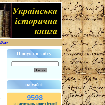
дбати
Пошук по сайту
на сайті
9598
найменувань книг з історії