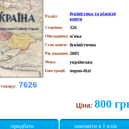
букіністика та рідкісні
Розділ:
книги
326
Сторінок:
м'яка
Обкладинка:
букіністична
Стан книги:
2005
Рік видання:
українська
Мова:
чорно-білі
Ілюстрації:
7626
 товару:
800 гр
Ціна:
придбати
замовити в 1 клік