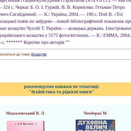
фесійньїя і сацыя-культурныя стэрэатыпы (X-XVII ст.). — Магіле
 324 с. Черкас Б. О. І. Гуржій, В. В. Корнієнко. Гетьман Петро
вич-Сагайдачний. — К.: Україна, 2004. — 190 с. Пой В. «Тої
озацької повік не забудем» - новий бібліографічний покажчик пр
ьке козацтво Чухліб Т. Україна — козацька держава. Ілюстрована
 українського козацтва у 5175 фотосвітлинах. — К.: EMMA, 2004.
с. ******* Коротко про авторів ""
дноситься до теми:
Козацтво
рекомендуемо книжки по тематиці:
"букіністика та рідкісні книги"
Модзалевський В. Л.
Чембержі M.