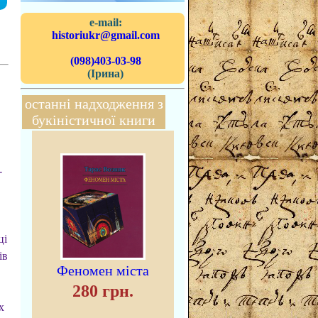
e-mail:
historiukr@gmail.com
(098)403-03-98
(Ірина)
останні надходження з
букіністичної книги
-
ці
ів
Феномен міста
280 грн.
х