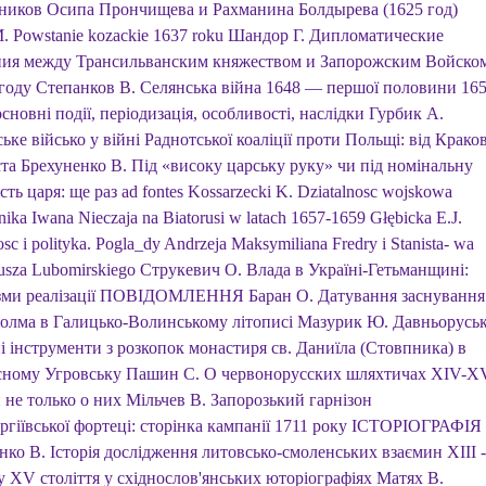
ников Осипа Прончищева и Рахманина Болдырева (1625 год)
M. Powstanie kozackie 1637 roku Шандор Г. Дипломатические
ия между Трансильванским княжеством и Запорожским Войско
 году Степанков В. Селянська війна 1648 — першої половини 16
основні події, періодизація, особливості, наслідки Гурбик А.
ьке військо у війні Раднотської коаліції проти Польщі: від Крако
ста Брехуненко В. Під «високу царську руку» чи під номінальну
сть царя: ще раз ad fontes Kossarzecki K. Dziatalnosc wojskowa
ika Iwana Nieczaja na Biatorusi w latach 1657-1659 Głębicka E.J.
sc і polityka. Pogla_dy Andrzeja Maksymiliana Fredry і Stanista- wa
usza Lubomirskiego Струкевич О. Влада в Україні-Гетьманщині:
зми реалізації ПОВІДОМЛЕННЯ Баран О. Датування заснування
Холма в Галицько-Волинському літописі Мазурик Ю. Давньоруськ
і інструменти з розкопок монастиря св. Даниїла (Стовпника) в
сному Угровську Пашин С. О червонорусских шляхтичах XIV-X
 не только о них Мільчев В. Запорозький гарнізон
ргіївської фортеці: сторінка кампанії 1711 року ІСТОРІОГРАФІЯ
нко В. Історія дослідження литовсько-смоленських взаємин ХІІІ -
у XV століття у східнослов'янських юторіографіях Матях В.