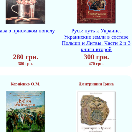
ава з присмаком попелу
Русь: путь к Украине.
Украинские земли в составе
Польши и Литвы. Части 2 и 3
книги второй
280 грн.
300 грн.
380 грн.
470 грн.
Корнієнко О.М.
Дмитришин Ірина