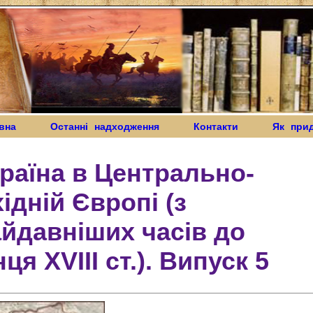
вна
Останні надходження
Контакти
Як при
раїна в Центрально-
ідній Європі (з
йдавніших часів до
нця ХVIII ст.). Випуск 5