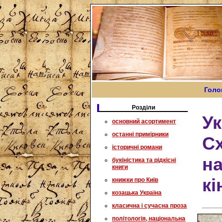
Голо
Розділи
Ук
основний асортимент
останні примірники
Сх
історичні романи
на
букіністика та рідкісні
книги
кі
книжки про Київ
козацька Україна
класична і сучасна проза
політологія, національна