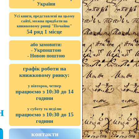
України
Усі книги, представлені на цьому
сайті, можна придбати на
книжковому ринці "Почайна"
54 ряд 1 місце
або замовити:
- Укрпоштою
- Новою поштою
графік роботи на
книжковому ринку:
у вівторок, четвер
працюємо з 10:30 до 14
години
н
у суботу та неділю
працюємо з 10:30 до 15
години
контакти