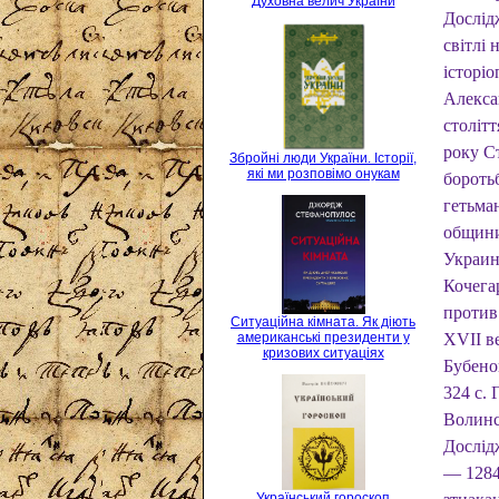
Духовна велич України
Дослід
світлі 
істор
Алекса
столітт
року Ст
Збройні люди України. Історії,
які ми розповімо онукам
бороть
гетьман
общини
Украин
Кочега
против
Ситуаційна кімната. Як діють
XVII в
американські президенти у
кризових ситуаціях
Бубено
324 с.
Волинс
Дослід
— 1284 
Український гороскоп