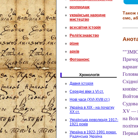
розпродаж
Також 
українське народне
смс, аб
мистецтво
всесвітня історія
Релігієзнавство
Анота
різне
архів
""ЗМІС
Причор
Фотоанонс
вариан
Головко
Хронологія
Східно
Давня історія
князів
Середні віки з VI ст.
Войтов
Нові часи (XVI-XVIII ст.)
Судова 
Україна в XIX - на початку
XV — п
XX ст.
на Вол
Українська революція 1917-
1921 років
політи
Україна в 1922-1991 роках.
Первый
Радянська Україна