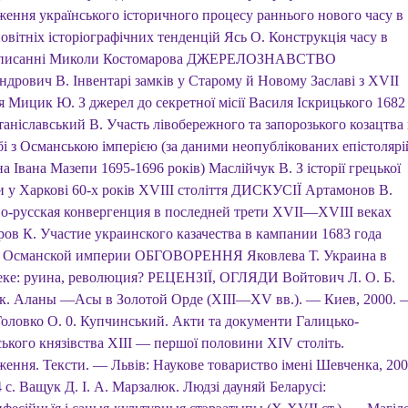
ження українського історичного процесу раннього нового часу в
новітніх історіографічних тенденцій Ясь О. Конструкція часу в
іописанні Миколи Костомарова ДЖЕРЕЛОЗНАВСТВО
ндрович В. Інвентарі замків у Старому й Новому Заславі з XVII
я Мицик Ю. З джерел до секретної місії Василя Іскрицького 1682
аніславський В. Участь лівобережного та запорозького козацтва 
бі з Османською імперією (за даними неопублікованих епістолярі
а Івана Мазепи 1695-1696 років) Маслійчук В. З історії грецької
 у Харкові 60-х років XVIII століття ДИСКУСІЇ Артамонов В.
о-русская конвергенция в последней трети XVII—XVIII веках
ров К. Участие украинского казачества в кампании 1683 года
 Османской империи ОБГОВОРЕННЯ Яковлева Т. Украина в
еке: руина, революция? РЕЦЕНЗІЇ, ОГЛЯДИ Войтович Л. О. Б.
к. Аланы —Асы в Золотой Орде (XIII—XV вв.). — Киев, 2000. 
 Головко О. 0. Купчинський. Акти та документи Галицько-
ького князівства XIII — першої половини XIV століть.
ження. Тексти. — Львів: Наукове товариство імені Шевченка, 200
с. Ващук Д. І. А. Марзалюк. Людзі дауняй Беларусі: