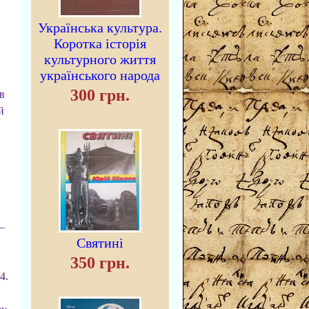
Українська культура.
Коротка історія
культурного життя
українського народа
300 грн.
в
й
—
Святині
350 грн.
4.