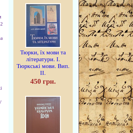
м
52
ва
Тюрки, їх мови та
літератури. I.
Тюркські мови. Вип.
II.
450 грн.
і
V