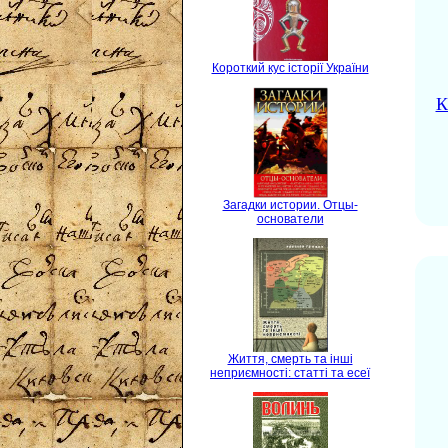
Короткий кус історії України
К
Загадки истории. Отцы-
основатели
Життя, смерть та інші
неприємності: статті та есеї