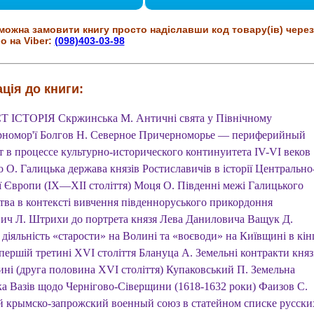
можна замовити книгу просто надіславши код товару(ів) через
о на Viber:
(098)403-03-98
ція до книги:
Т ІСТОРІЯ Скржинська М. Античні свята у Північному
номор'ї Болгов Н. Северное Причерноморье — периферийный
т в процессе культурно-исторического континуитета IV-VI веков
 О. Галицька держава князів Ростиславичів в історії Центрально
ї Європи (IX—XII століття) Моця О. Південні межі Галицького
ства в контексті вивчення південноруського прикордоння
ич Л. Штрихи до портрета князя Лева Даниловича Ващук Д.
діяльність «старости» на Волині та «воєводи» на Київщині в кін
ершій третині XVI століття Блануца А. Земельні контракти княз
ині (друга половина XVI століття) Купаковський П. Земельна
ка Вазів щодо Чернігово-Сіверщини (1618-1632 роки) Фаизов С.
 крымско-запрожский военный союз в статейном списке русски