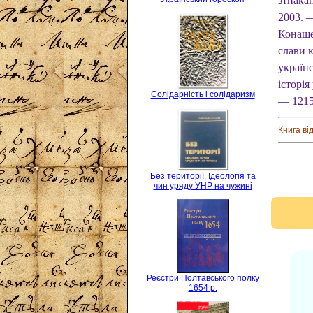
зтнакан
2003. —
Конаше
слави к
українс
історія
Солідарність і солідаризм
— 1215 
Книга ві
Без території. Ідеологія та
чин уряду УНР на чужині
Реєстри Полтавського полку
1654 р.