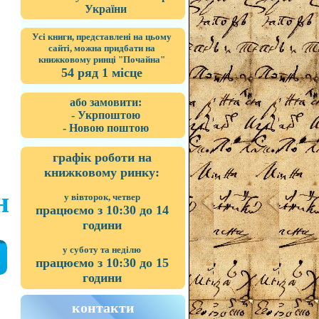
України
Усі книги, представлені на цьому
сайті, можна придбати на
книжковому ринці "Почайна"
54 ряд 1 місце
або замовити:
- Укрпоштою
- Новою поштою
графік роботи на
книжковому ринку:
н
у вівторок, четвер
працюємо з 10:30 до 14
години
у суботу та неділю
працюємо з 10:30 до 15
години
контакти