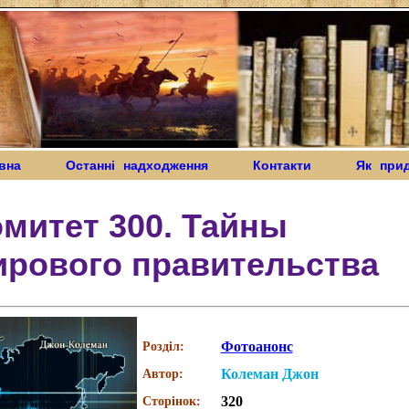
вна
Останні надходження
Контакти
Як при
митет 300. Тайны
ирового правительства
Фотоанонс
Розділ:
Колеман Джон
Автор:
320
Сторінок: