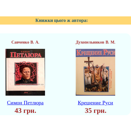
Книжки цього ж автора:
Савченко В. А.
Духопельников В. М.
Симон Петлюра
Крещение Руси
43 грн.
35 грн.