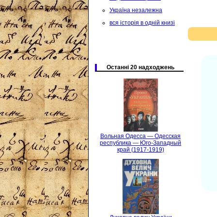
Україна незалежна
вся історія в одній книзі
Останні 20 надходжень
Вольная Одесса — Одесская
республика — Юго-Западный
край (1917-1919)