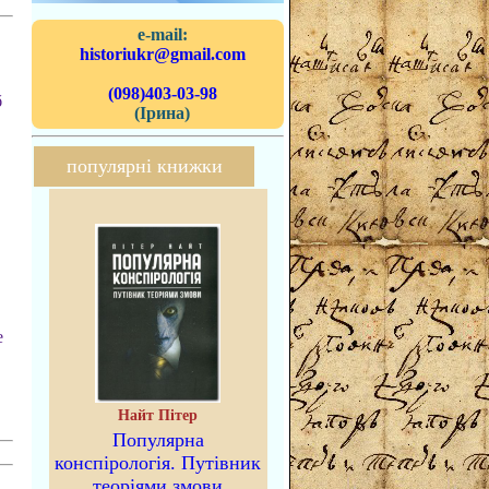
e-mail:
historiukr@gmail.com
(098)403-03-98
б
(Ірина)
популярні книжки
е
Найт Пітер
Популярна
конспірологія. Путівник
теоріями змови