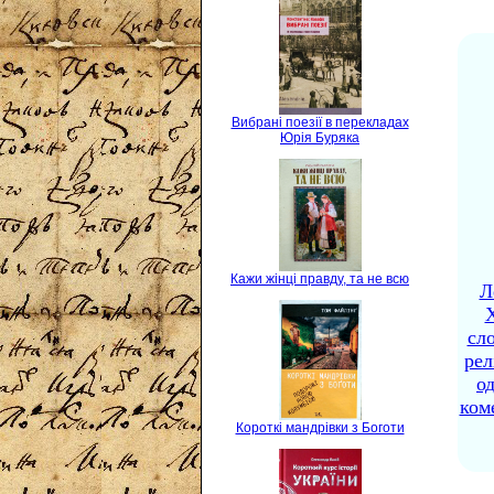
Вибрані поезії в перекладах
Юрія Буряка
Кажи жінці правду, та не всю
Л
X
сло
рел
о
ком
Короткі мандрівки з Боготи