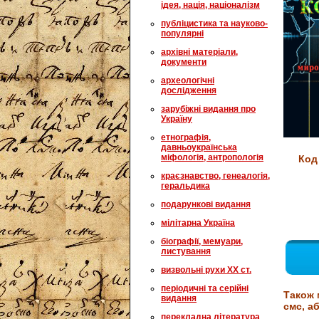
ідея, нація, націоналізм
публіцистика та науково-
популярні
архівні матеріали,
документи
археологічні
дослідження
зарубіжні видання про
Україну
етнографія,
давньоукраїнська
міфологія, антропологія
Код
краєзнавство, генеалогія,
геральдика
подарункові видання
мілітарна Україна
біографії, мемуари,
листування
визвольні рухи XX ст.
періодичні та серійні
Також 
видання
смс, аб
перекладна література