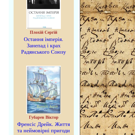
Плохій Сергій
Остання імперія.
Занепад і крах
Радянського Союзу
Губарев Віктор
Френсіс Дрейк. Життя
та неймовірні пригоди