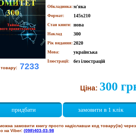
м'яка
Обкладинка:
145х210
Формат:
нова
Стан книги:
300
Наклад
2020
Рік видання:
українська
Мова:
без ілюстрацій
Ілюстрації:
7233
 товару:
300 гр
Ціна:
придбати
замовити в 1 клік
можна замовити книгу просто надіславши код товару(ів) через
о на Viber:
(098)403-03-98