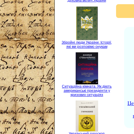
Духовна велич України
Збройні люди України. Історії,
які ми розповімо онукам
Ситуаційна кімната. Як діють
американські президенти у
кризових ситуаціях
Це
Український гороскоп