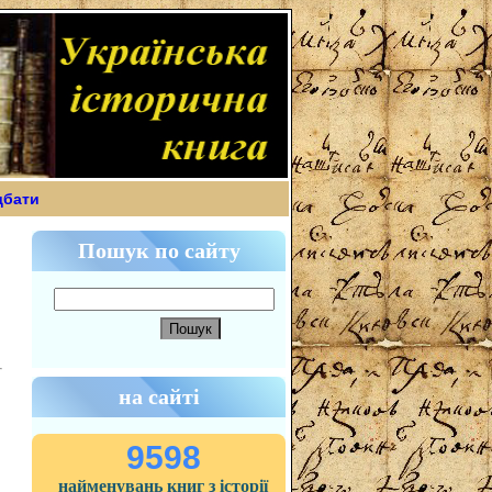
дбати
Пошук по сайту
на сайті
9598
найменувань книг з історії