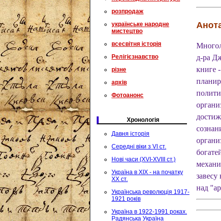
розпродаж
Анота
українське народне
мистецтво
всесвітня історія
Многол
Релігієзнавство
д-ра Д
книге 
різне
планир
архів
полити
Фотоанонс
органи
достиж
Хронологія
сознан
Давня історія
органи
Середні віки з VI ст.
богате
Нові часи (XVI-XVIII ст.)
механи
Україна в XIX - на початку
завесу
XX ст.
над "а
Українська революція 1917-
1921 років
Україна в 1922-1991 роках.
Радянська Україна