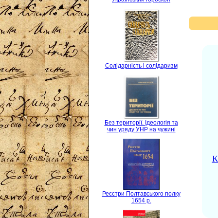
Солідарність і солідаризм
Без території. Ідеологія та
чин уряду УНР на чужині
К
Реєстри Полтавського полку
1654 р.