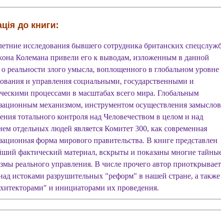
ція до книги:
етние исследования бывшего сотрудника британских спецслуж
жона Колемана привели его к выводам, изложенным в данной
- о реальности злого умысла, воплощенного в глобальном уровне
ования и управления социальными, государственными и
ческими процессами в масштабах всего мира. Глобальным
зационным механизмом, инструментом осуществления замыслов
ения тотального контроля над Человечеством в целом и над
ием отдельных людей является Комитет 300, как современная
зационная форма мирового правительства. В книге представлен
йший фактический материал, вскрыты и показаны многие тайны
змы реального управления. В числе прочего автор приоткрывает
 над истоками разрушительных "реформ" в нашей стране, а также
рхитекторами" и инициаторами их проведения.