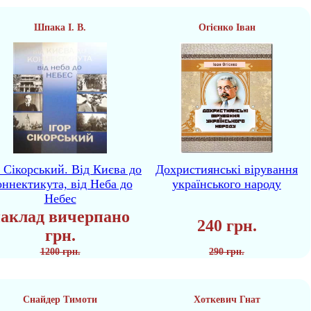
Шпака І. В.
Огієнко Іван
р Сікорський. Від Києва до
Дохристиянські вірування
ннектикута, від Неба до
українського народу
Небес
аклад вичерпано
240 грн.
грн.
1200 грн.
290 грн.
Снайдер Тимоти
Хоткевич Гнат