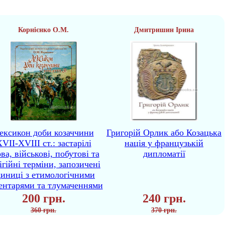
Корнієнко О.М.
Дмитришин Ірина
ексикон доби козаччини
Григорій Орлик або Козацька
VII-XVIII ст.: застарілі
нація у французькій
ва, військові, побутові та
дипломатії
ігійні терміни, запозичені
диниці з етимологічними
ентарями та тлумаченнями
200 грн.
240 грн.
360 грн.
370 грн.