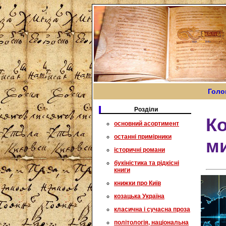
Голо
Розділи
Ко
основний асортимент
останні примірники
м
історичні романи
букіністика та рідкісні
книги
книжки про Київ
козацька Україна
класична і сучасна проза
політологія, національна