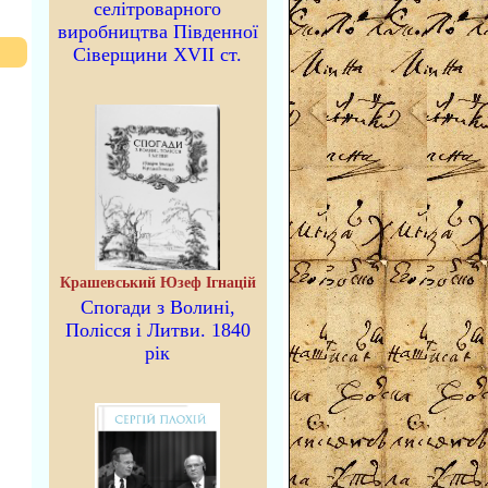
селітроварного
виробництва Південної
Сіверщини XVII ст.
Крашевський Юзеф Ігнацій
Спогади з Волині,
Полісся і Литви. 1840
рік