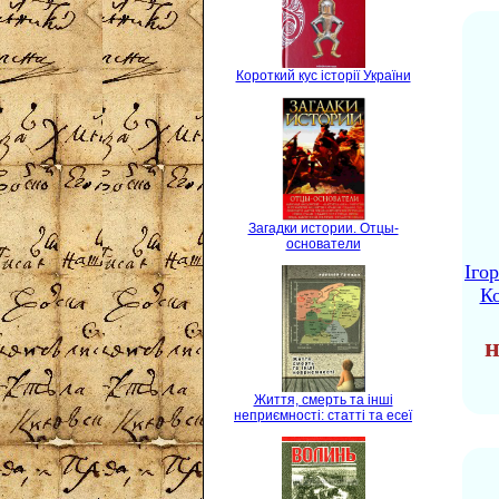
Короткий кус історії України
Загадки истории. Отцы-
основатели
Іго
Ко
н
Життя, смерть та інші
неприємності: статті та есеї