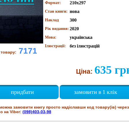
210х297
Формат:
нова
Стан книги:
300
Наклад
2020
Рік видання:
українська
Мова:
без ілюстрацій
Ілюстрації:
7171
 товару:
635 гр
Ціна:
придбати
замовити в 1 клік
можна замовити книгу просто надіславши код товару(ів) через
о на Viber:
(098)403-03-98