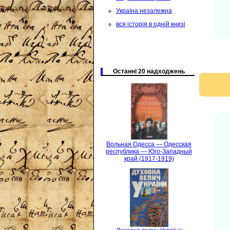
Україна незалежна
вся історія в одній книзі
Останні 20 надходжень
Вольная Одесса — Одесская
республика — Юго-Западный
край (1917-1919)