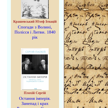
Крашевський Юзеф Ігнацій
Спогади з Волині,
Полісся і Литви. 1840
рік
Плохій Сергій
Остання імперія.
Занепад і крах