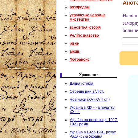
Анота
розпродаж
українське народне
На вічн
мистецтво
заморд
всесвітня історія
больше
Релігієзнавство
різне
архів
Фотоанонс
Хронологія
Давня історія
Середні віки з VI ст.
Нові часи (XVI-XVIII ст.)
Україна в XIX - на початку
XX ст.
Українська революція 1917-
1921 років
Україна в 1922-1991 роках.
Радянська Україна