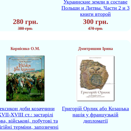
Украинские земли в составе
Польши и Литвы. Части 2 и 3
книги второй
280 грн.
300 грн.
380 грн.
470 грн.
Корнієнко О.М.
Дмитришин Ірина
ексикон доби козаччини
Григорій Орлик або Козацька
VII-XVIII ст.: застарілі
нація у французькій
ва, військові, побутові та
дипломатії
ігійні терміни, запозичені