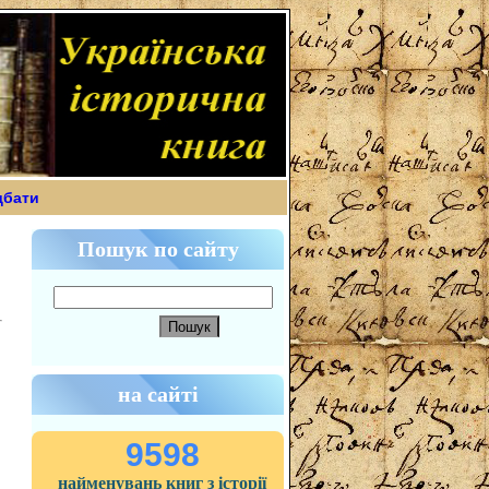
дбати
Пошук по сайту
на сайті
9598
найменувань книг з історії