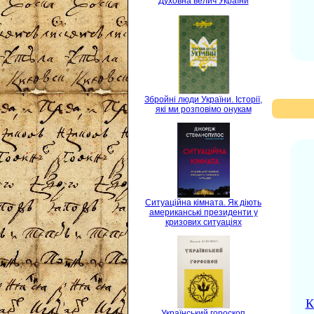
Духовна велич України
Збройні люди України. Історії,
які ми розповімо онукам
Ситуаційна кімната. Як діють
американські президенти у
кризових ситуаціях
К
Український гороскоп