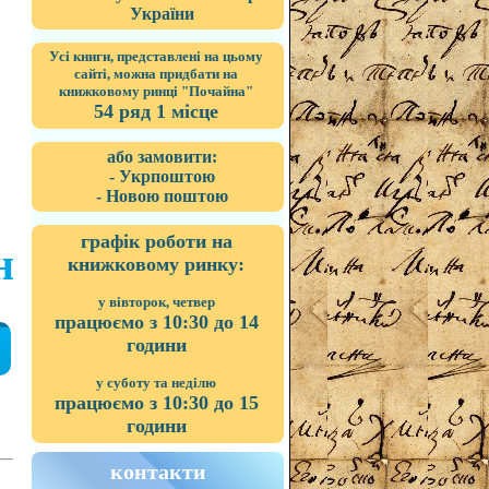
України
Усі книги, представлені на цьому
сайті, можна придбати на
книжковому ринці "Почайна"
54 ряд 1 місце
або замовити:
- Укрпоштою
- Новою поштою
графік роботи на
н
книжковому ринку:
у вівторок, четвер
працюємо з 10:30 до 14
години
у суботу та неділю
працюємо з 10:30 до 15
години
контакти