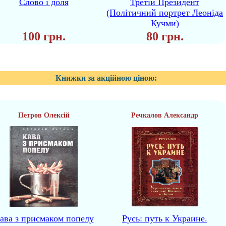
Слово і доля
Третій Президент
(Політичний портрет Леоніда
Кучми)
100 грн.
80 грн.
Книжки за акційною ціною:
Петров Олексій
Речкалов Александр
ава з присмаком попелу
Русь: путь к Украине.