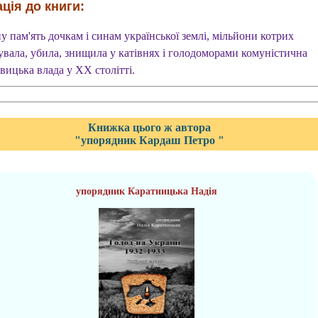
ція до книги:
у пам'ять дочкам і синам української землі, мільйони котрих
увала, убила, знищила у катівнях і голодоморами комуністична
вицька влада у ХХ столітті.
Книжка цього ж автора
"упорядник Кардаш Петро "
упорядник Каратницька Надія