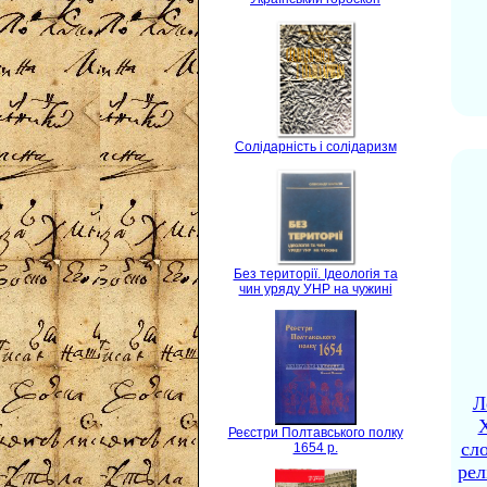
Солідарність і солідаризм
Без території. Ідеологія та
чин уряду УНР на чужині
Л
X
Реєстри Полтавського полку
сло
1654 р.
рел