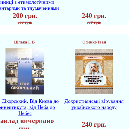
диниці з етимологічними
ентарями та тлумаченнями
200 грн.
240 грн.
360 грн.
370 грн.
Шпака І. В.
Огієнко Іван
р Сікорський. Від Києва до
Дохристиянські вірування
ннектикута, від Неба до
українського народу
Небес
аклад вичерпано
240 грн.
грн.