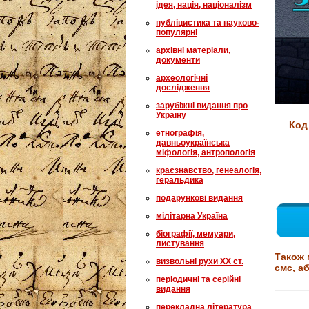
ідея, нація, націоналізм
публіцистика та науково-
популярні
архівні матеріали,
документи
археологічні
дослідження
зарубіжні видання про
Україну
Код
етнографія,
давньоукраїнська
міфологія, антропологія
краєзнавство, генеалогія,
геральдика
подарункові видання
мілітарна Україна
біографії, мемуари,
листування
Також 
визвольні рухи XX ст.
смс, аб
періодичні та серійні
видання
перекладна література