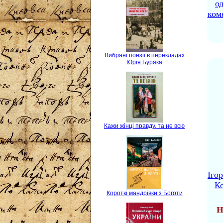
о
ком
Вибрані поезії в перекладах
Юрія Буряка
Кажи жінці правду, та не всю
Іго
Ко
Короткі мандрівки з Боготи
н