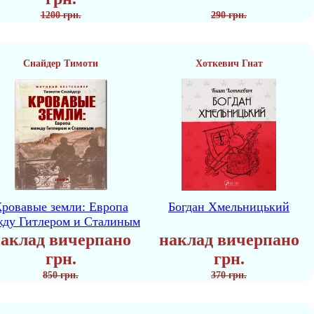
1200 грн.
290 грн.
Снайдер Тимоти
Хоткевич Гнат
ровавые земли: Европа
Богдан Хмельницький
жду Гитлером и Сталиным
аклад вичерпано
наклад вичерпано
грн.
грн.
850 грн.
370 грн.