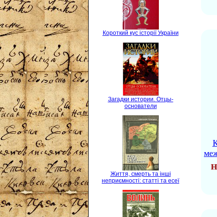
Короткий кус історії України
Загадки истории. Отцы-
основатели
К
ме
н
Життя, смерть та інші
неприємності: статті та есеї