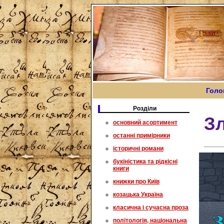
Голо
Розділи
З
основний асортимент
останні примірники
історичні романи
букіністика та рідкісні
книги
книжки про Київ
козацька Україна
класична і сучасна проза
політологія, національна