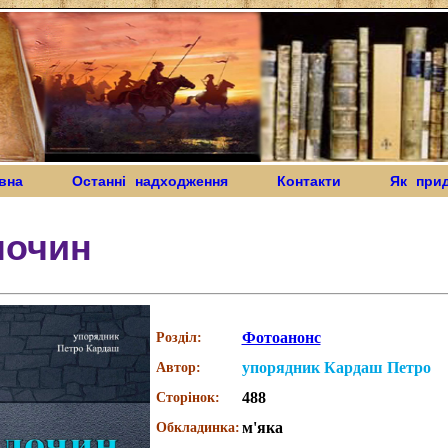
вна
Останні надходження
Контакти
Як при
лочин
Фотоанонс
Розділ:
упорядник Кардаш Петро
Автор:
488
Сторінок:
м'яка
Обкладинка: