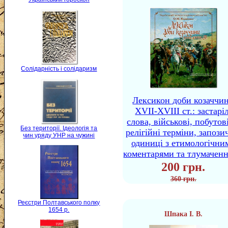
Солідарність і солідаризм
Лексикон доби козаччи
XVII-XVIII ст.: застаріл
слова, військові, побутов
Без території. Ідеологія та
релігійні терміни, запози
чин уряду УНР на чужині
одиниці з етимологічни
коментарями та тлумачен
200 грн.
360 грн.
Реєстри Полтавського полку
1654 р.
Шпака І. В.