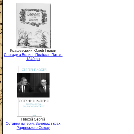
Крашевський Юзеф Ігнацій
Спогади з Волині, Полісся і Литви.
1840 рік
Плохій Сергій
Остання імперія. Занепад і крах
Радянського Союзу