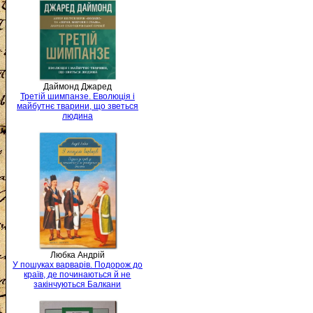
Даймонд Джаред
Третій шимпанзе. Еволюція і
майбутнє тварини, що зветься
людина
Любка Андрій
У пошуках варварів. Подорож до
країв, де починаються й не
закінчуються Балкани