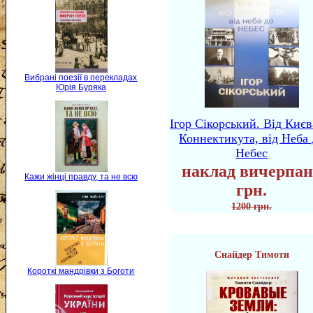
Вибрані поезії в перекладах
Юрія Буряка
Ігор Сікорський. Від Києв
Коннектикута, від Неба 
Небес
наклад вичерпан
Кажи жінці правду, та не всю
грн.
1200 грн.
Снайдер Тимоти
Короткі мандрівки з Боготи