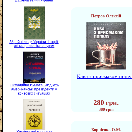
Духовна велич України
Петров Олексій
Збройні люди України. Історії,
які ми розповімо онукам
Кава з присмаком попе
Ситуаційна кімната. Як діють
американські президенти у
кризових ситуаціях
280 грн.
380 грн.
Корнієнко О.М.
Український гороскоп