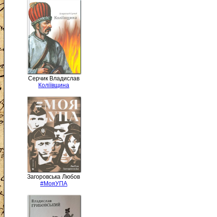
Серчик Владислав
Коліївщина
Загоровська Любов
#МояУПА