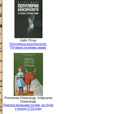
Найт Пітер
Популярна конспірологія.
Путівник теоріями змови
Різніченко Олександр, Алфьоров
Олександр
Присяга козацьких полків, що були
у поході 1718 року