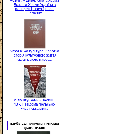
«Святим дивом сяють храми
Божі…» Храми України в
малярстві, поезії, прозі
Шевченка
Українська культура. Коротка
історія культурного життя
українського народа
За лаштунками «Волині—
43». Невідома польсько-
українська війна
найбільш популярні книжки
цього тижня