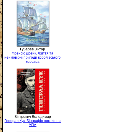
Губарев Віктор
Френсіс Дрейк. Життя та
неймовірні пригоди королівського
корсара
В'ятрович Володимир
Генерал Кук. Біографія покоління
УПА