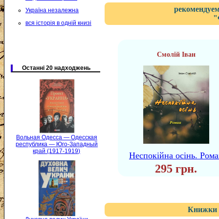
рекомендуем
Україна незалежна
"
вся історія в одній книзі
Смолій Іван
Останні 20 надходжень
Вольная Одесса — Одесская
республика — Юго-Западный
край (1917-1919)
Неспокійна осінь. Ром
295 грн.
Книжки 