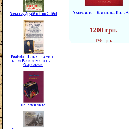
Амазонка. Богиня-Діва-В
Волинь у Другій світовій війні
1200 грн.
1700 грн.
Реліквія. Шість днів з життя
князя Василя-Костянтина
Острозького
Феномен міста