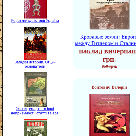
Короткий кус історії України
Кровавые земли: Европ
между Гитлером и Стали
наклад вичерпан
грн.
Загадки истории. Отцы-
850 грн.
основатели
Войтович Валерій
Життя, смерть та інші
неприємності: статті та есеї