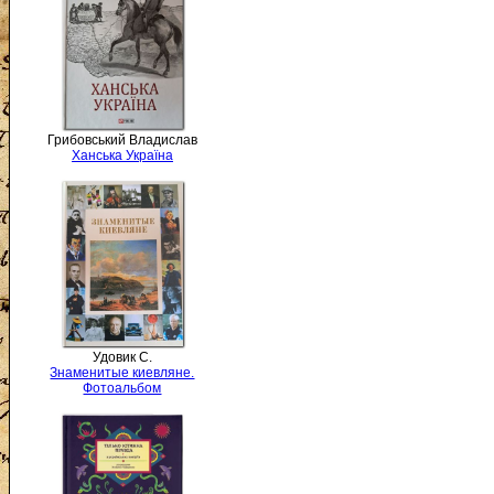
Грибовський Владислав
Ханська Україна
Удовик С.
Знаменитые киевляне.
Фотоальбом