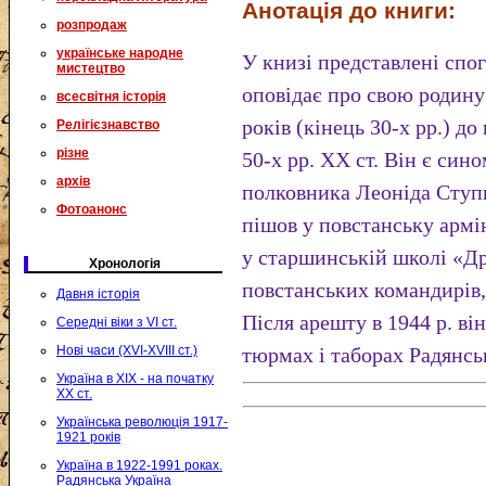
Анотація до книги:
розпродаж
українське народне
У книзі представлені спог
мистецтво
оповідає про свою родину
всесвітня історія
років (кінець 30-х pp.) до
Релігієзнавство
різне
50-х pp. XX ст. Він є си
архів
полковника Леоніда Ступн
Фотоанонс
пішов у повстанську армі
у старшинській школі «Д
Хронологія
повстанських командирів,
Давня історія
Після арешту в 1944 p. ві
Середні віки з VI ст.
Нові часи (XVI-XVIII ст.)
тюрмах і таборах Радянсь
Україна в XIX - на початку
XX ст.
Українська революція 1917-
1921 років
Україна в 1922-1991 роках.
Радянська Україна