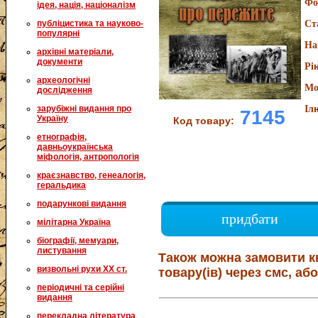
Фо
ідея, нація, націоналізм
публіцистика та науково-
Ст
популярні
На
архівні матеріали,
документи
Рі
археологічні
Мо
дослідження
зарубіжні видання про
Іл
7145
Україну
Код товару:
етнографія,
давньоукраїнська
міфологія, антропологія
краєзнавство, генеалогія,
геральдика
подарункові видання
придбати
мілітарна Україна
біографії, мемуари,
листування
Також можна замовити к
визвольні рухи XX ст.
товару(ів) через смс, або
періодичні та серійні
видання
перекладна література