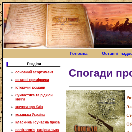
Головна
Останні надх
Розділи
Спогади пр
основний асортимент
останні примірники
історичні романи
букіністика та рідкісні
Ро
книги
Ав
книжки про Київ
козацька Україна
Ст
класична і сучасна проза
Об
політологія, національна