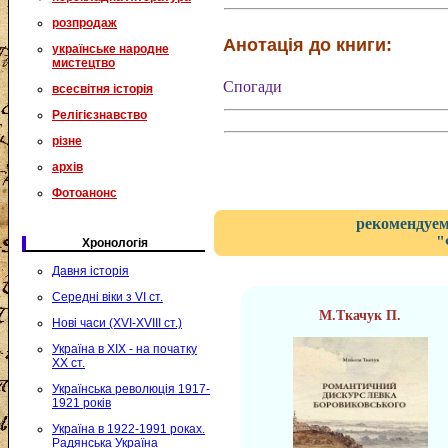
розпродаж
Анотація до книги:
українське народне
мистецтво
Спогади
всесвітня історія
Релігієзнавство
різне
архів
Фотоанонс
рекомендуем
"
Хронологія
Давня історія
Середні віки з VI ст.
М.Ткачук П.
Нові часи (XVI-XVIII ст.)
Україна в XIX - на початку
XX ст.
Українська революція 1917-
1921 років
Україна в 1922-1991 роках.
Радянська Україна