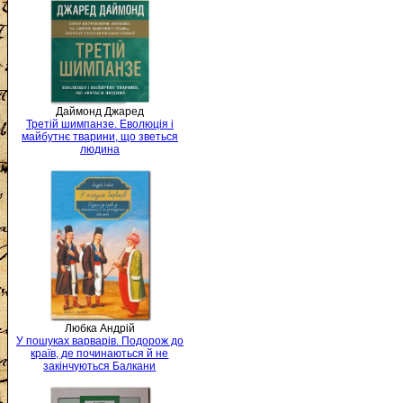
Даймонд Джаред
Третій шимпанзе. Еволюція і
майбутнє тварини, що зветься
людина
Любка Андрій
У пошуках варварів. Подорож до
країв, де починаються й не
закінчуються Балкани