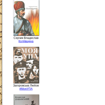
Серчик Владислав
Коліївщина
Загоровська Любов
#МояУПА