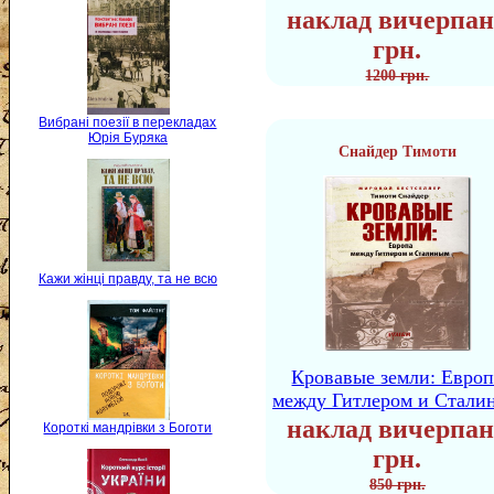
наклад вичерпан
грн.
1200 грн.
Вибрані поезії в перекладах
Юрія Буряка
Снайдер Тимоти
Кажи жінці правду, та не всю
Кровавые земли: Европ
между Гитлером и Стали
наклад вичерпан
Короткі мандрівки з Боготи
грн.
850 грн.