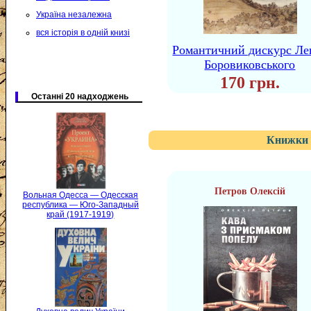
Україна незалежна
вся історія в одній книзі
Романтичний дискурс Ле
Боровиковського
170 грн.
Останні 20 надходжень
Книжки 
Петров Олексій
Вольная Одесса — Одесская
республика — Юго-Западный
край (1917-1919)