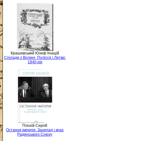
Крашевський Юзеф Ігнацій
Спогади з Волині, Полісся і Литви.
1840 рік
Плохій Сергій
Остання імперія. Занепад і крах
Радянського Союзу