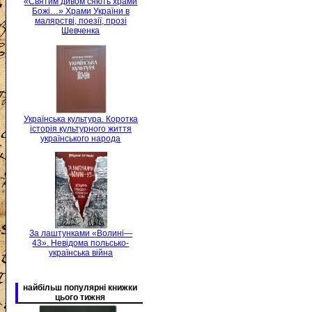
«Святим дивом сяють храми
Божі…» Храми України в
малярстві, поезії, прозі
Шевченка
Українська культура. Коротка
історія культурного життя
українського народа
За лаштунками «Волині—
43». Невідома польсько-
українська війна
найбільш популярні книжки
цього тижня