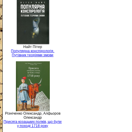
Найт Пітер
Популярна конспірологія.
Путівник теоріями змови
Різніченко Олександр, Алфьоров
Олександр
Присяга козацьких полків, що були
у поході 1718 року