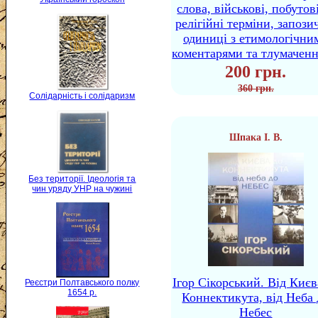
слова, військові, побутов
релігійні терміни, запози
одиниці з етимологічни
коментарями та тлумачен
200 грн.
360 грн.
Солідарність і солідаризм
Шпака І. В.
Без території. Ідеологія та
чин уряду УНР на чужині
Ігор Сікорський. Від Києв
Реєстри Полтавського полку
1654 р.
Коннектикута, від Неба 
Небес