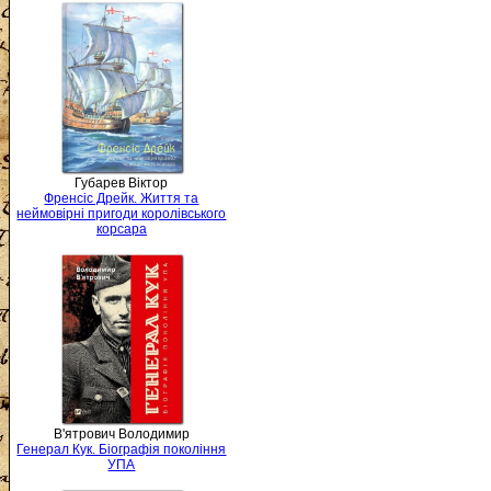
Губарев Віктор
Френсіс Дрейк. Життя та
неймовірні пригоди королівського
корсара
В'ятрович Володимир
Генерал Кук. Біографія покоління
УПА