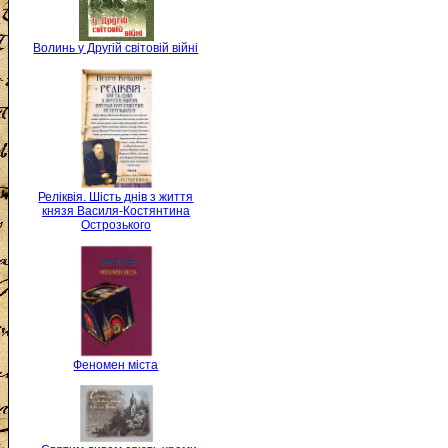
Волинь у Другій світовій війні
Реліквія. Шість днів з життя
князя Василя-Костянтина
Острозького
Феномен міста