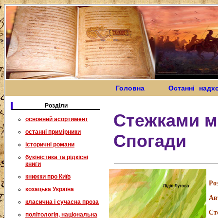
Головна
Останні надх
Розділи
Стежками м
основний асортимент
останні примірники
Спогади
історичні романи
букіністика та рідкісні
книги
книжки про Київ
Ро
козацька Україна
Ав
класична і сучасна проза
Ст
політологія, національна