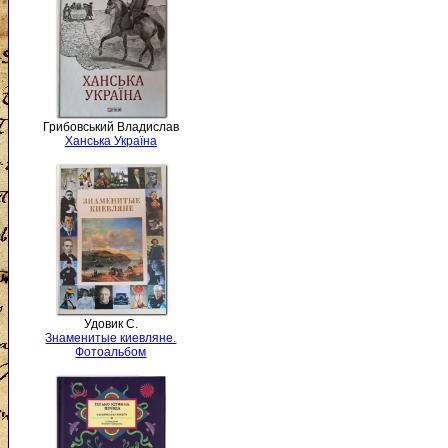
Грибовський Владислав
Ханська Україна
Удовик С.
Знаменитые киевляне.
Фотоальбом