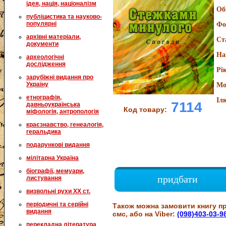
ідея, нація, націоналізм
Об
публіцистика та науково-
популярні
Фо
архівні матеріали,
Ст
документи
На
археологічні
дослідження
Рі
зарубіжні видання про
Україну
Мо
етнографія,
Іл
7114
давньоукраїнська
Код товару:
міфологія, антропологія
краєзнавство, генеалогія,
геральдика
подарункові видання
мілітарна Україна
біографії, мемуари,
придбати
листування
визвольні рухи XX ст.
періодичні та серійні
Також можна замовити книгу пр
видання
смс, або на Viber:
(098)403-03-9
перекладна література