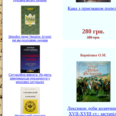
Духовна велич України
Кава з присмаком попе
280 грн.
Збройні люди України. Історії,
380 грн.
які ми розповімо онукам
Корнієнко О.М.
Ситуаційна кімната. Як діють
американські президенти у
кризових ситуаціях
Лексикон доби козаччи
XVII-XVIII ст.: застаріл
Український гороскоп